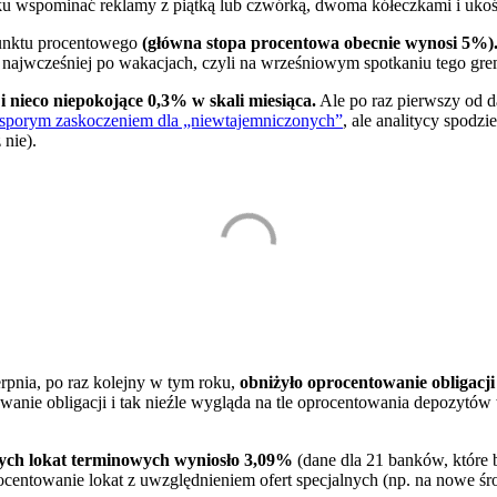
ku wspominać reklamy z piątką lub czwórką, dwoma kółeczkami i ukoś
punktu procentowego
(główna stopa procentowa obecnie wynosi 5%)
y najwcześniej po wakacjach, czyli na wrześniowym spotkaniu tego gre
i nieco niepokojące 0,3% w skali miesiąca.
Ale po raz pierwszy od d
 sporym zaskoczeniem dla „niewtajemniczonych”
, ale analitycy spodzi
 nie).
rpnia, po raz kolejny w tym roku,
obniżyło oprocentowanie obligacj
wanie obligacji i tak nieźle wygląda na tle oprocentowania depozytów
ych lokat terminowych wyniosło 3,09%
(dane dla 21 banków, które 
rocentowanie lokat z uwzględnieniem ofert specjalnych (np. na nowe ś