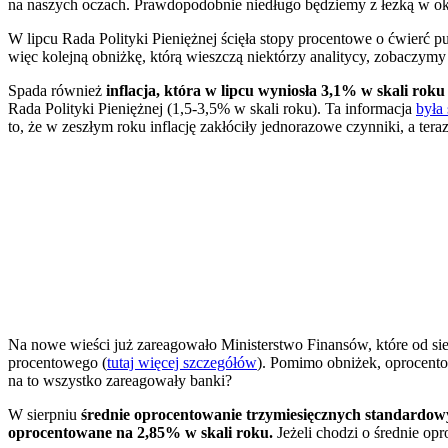
na naszych oczach. Prawdopodobnie niedługo będziemy z łezką w o
W lipcu Rada Polityki Pieniężnej ścięła stopy procentowe o ćwierć 
więc kolejną obniżkę, którą wieszczą niektórzy analitycy, zobaczym
Spada również
inflacja, która w lipcu
wyniosła 3,1% w skali roku 
Rada Polityki Pieniężnej (1,5-3,5% w skali roku). Ta informacja
była
to, że w zeszłym roku inflację zakłóciły jednorazowe czynniki, a teraz
Na nowe wieści już zareagowało Ministerstwo Finansów, które od sie
procentowego (
tutaj więcej szczegółów
). Pomimo obniżek, oprocento
na to wszystko zareagowały banki?
W sierpniu
średnie oprocentowanie trzymiesięcznych standardow
oprocentowane na 2,85% w skali roku.
Jeżeli chodzi o średnie op