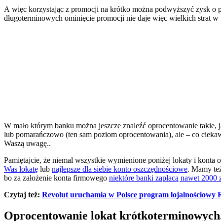
A więc korzystając z promocji na krótko można podwyższyć zysk o p
długoterminowych ominięcie promocji nie daje więc wielkich strat w 
W mało którym banku można jeszcze znaleźć oprocentowanie takie, j
lub pomarańczowo (ten sam poziom oprocentowania), ale – co ciek
Waszą uwagę..
Pamiętajcie, że niemal wszystkie wymienione poniżej lokaty i konta
Was lokatę
lub
najlepsze dla siebie konto oszczędnościowe
. Mamy te
bo za założenie konta firmowego
niektóre banki zapłacą nawet 2000 
Czytaj też:
Revolut uruchamia w Polsce program lojalnościowy 
Oprocentowanie lokat krótkoterminowych. 