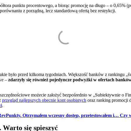
ółtora punktu procentowego, a biorąc promocję na długo – o 0,65% (
porównaniu z porządną, lecz standardową ofertą bez restrykcji.
akie było przed kilkoma tygodniach. Większość banków z rankingu „św
awe –
zdarzyły się również pojedyncze podwyżki w ofertach banków
 oszczędnościowe możecie założyć bezpośrednio w „Subiektywnie o Fin
ż
przegląd najlepszych obecnie kont osobistych
oraz ranking promocji d
zł
.
RevPunkty. Otrzymałem wczesny dostęp, przetestowałem i… Czy wa
Warto się spieszyć