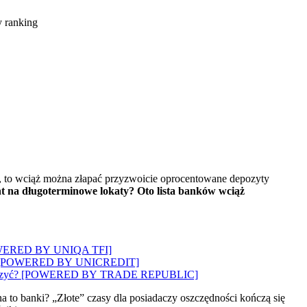
ku, to wciąż można złapać przyzwoicie oprocentowane depozyty
t na długoterminowe lokaty? Oto lista banków wciąż
? [POWERED BY UNIQA TFI]
wozi”? [POWERED BY UNICREDIT]
 to walczyć? [POWERED BY TRADE REPUBLIC]
na to banki? „Złote” czasy dla posiadaczy oszczędności kończą się