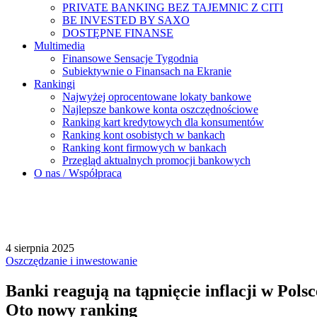
PRIVATE BANKING BEZ TAJEMNIC Z CITI
BE INVESTED BY SAXO
DOSTĘPNE FINANSE
Multimedia
Finansowe Sensacje Tygodnia
Subiektywnie o Finansach na Ekranie
Rankingi
Najwyżej oprocentowane lokaty bankowe
Najlepsze bankowe konta oszczędnościowe
Ranking kart kredytowych dla konsumentów
Ranking kont osobistych w bankach
Ranking kont firmowych w bankach
Przegląd aktualnych promocji bankowych
O nas / Współpraca
4 sierpnia 2025
Oszczędzanie i inwestowanie
Banki reagują na tąpnięcie inflacji w Pols
Oto nowy ranking