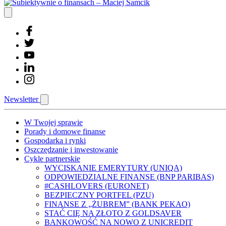
Newsletter
W Twojej sprawie
Porady i domowe finanse
Gospodarka i rynki
Oszczędzanie i inwestowanie
Cykle partnerskie
WYCISKANIE EMERYTURY (UNIQA)
ODPOWIEDZIALNE FINANSE (BNP PARIBAS)
#CASHLOVERS (EURONET)
BEZPIECZNY PORTFEL (PZU)
FINANSE Z „ŻUBREM” (BANK PEKAO)
STAĆ CIĘ NA ZŁOTO Z GOLDSAVER
BANKOWOŚĆ NA NOWO Z UNICREDIT