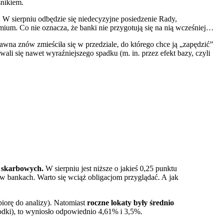
nikiem.
.
W sierpniu odbędzie się niedecyzyjne posiedzenie Rady,
mium. Co nie oznacza, że banki nie przygotują się na nią wcześniej…
awna znów zmieściła się w przedziale, do którego chce ją „zapędzić”
ewali się nawet wyraźniejszego spadku (m. in. przez efekt bazy, czyli
i skarbowych.
W sierpniu jest niższe o jakieś 0,25 punktu
 w bankach. Warto się wciąż obligacjom przyglądać. A jak
biorę do analizy). Natomiast
roczne lokaty były średnio
rodki), to wyniosło odpowiednio 4,61% i 3,5%.