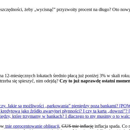
 na 12-miesięcznych lokatach średnio płacą już poniżej 3% w skali ro
 trzeba się spieszyć, nim odejdą?
Czy to już naprawdę ostatni momen
 kończy. Jakie są możliwości „parkowania” pieniędzy poza bankami
a kredytowa jako źródło awaryjnej płynności? I czy ta karta „do
pieniędzy, które trzymamy w bankach? I dlaczego to my musimy o
sów
tnie oprocentowanie obligacji
,
GUS tnie inflację
inflacja spada. Co 