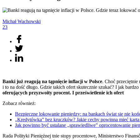
Michał
Wachowski
23
Banki już reagują na tąpnięcie inflacji w Polsce
. Choć przeciętnie
i to na dość długo. Gdzie takich ofert skutecznie szukać? I jak bardzo
oferujących przyzwoity procent. I prześwietlenie ich ofert
Zobacz również:
Bezpieczne lokowanie pieniędzy: na bankach świat się nie
„Kredytówka” bez kruczków? Jakie cechy powinna mieć kart
Jak powinno być ustalane „sprawiedliwe” oprocentowanie 
Rada Polityki Pieniężnej tnie stopy procentowe, Ministerstwo Finan