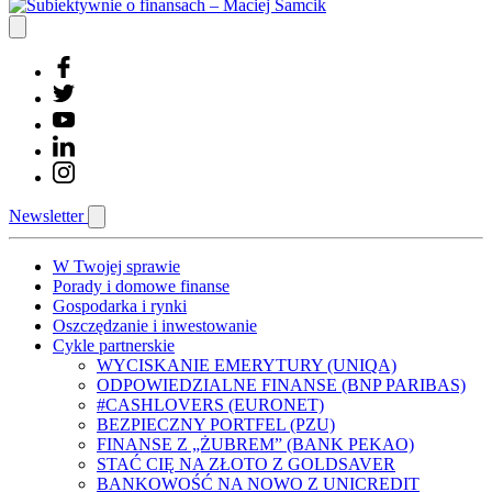
Newsletter
W Twojej sprawie
Porady i domowe finanse
Gospodarka i rynki
Oszczędzanie i inwestowanie
Cykle partnerskie
WYCISKANIE EMERYTURY (UNIQA)
ODPOWIEDZIALNE FINANSE (BNP PARIBAS)
#CASHLOVERS (EURONET)
BEZPIECZNY PORTFEL (PZU)
FINANSE Z „ŻUBREM” (BANK PEKAO)
STAĆ CIĘ NA ZŁOTO Z GOLDSAVER
BANKOWOŚĆ NA NOWO Z UNICREDIT