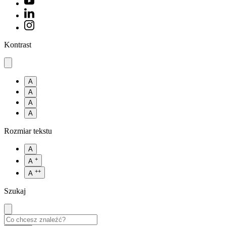
Kontrast
A
A
A
A
Rozmiar tekstu
A
+
A
++
A
Szukaj