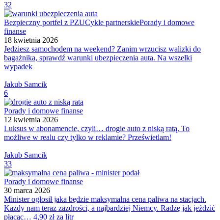
32
Bezpieczny portfel z PZU
Cykle partnerskie
Porady i domowe
finanse
18 kwietnia 2026
Jedziesz samochodem na weekend? Zanim wrzucisz walizki do
bagażnika, sprawdź warunki ubezpieczenia auta. Na wszelki
wypadek
Jakub Samcik
6
Porady i domowe finanse
12 kwietnia 2026
Luksus w abonamencie, czyli… drogie auto z niską ratą. To
możliwe w realu czy tylko w reklamie? Prześwietlam!
Jakub Samcik
33
Porady i domowe finanse
30 marca 2026
Minister ogłosił jaka będzie maksymalna cena paliwa na stacjach.
Każdy nam teraz zazdrości, a najbardziej Niemcy. Radzę jak jeździć
płacąc… 4,90 zł za litr