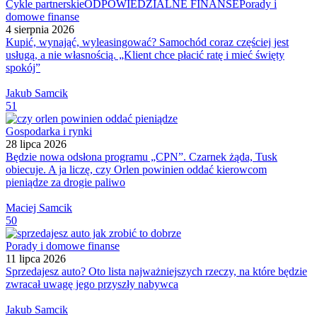
Cykle partnerskie
ODPOWIEDZIALNE FINANSE
Porady i
domowe finanse
4 sierpnia 2026
Kupić, wynająć, wyleasingować? Samochód coraz częściej jest
usługą, a nie własnością. „Klient chce płacić ratę i mieć święty
spokój”
Jakub Samcik
51
Gospodarka i rynki
28 lipca 2026
Będzie nowa odsłona programu „CPN”. Czarnek żąda, Tusk
obiecuje. A ja liczę, czy Orlen powinien oddać kierowcom
pieniądze za drogie paliwo
Maciej Samcik
50
Porady i domowe finanse
11 lipca 2026
Sprzedajesz auto? Oto lista najważniejszych rzeczy, na które będzie
zwracał uwagę jego przyszły nabywca
Jakub Samcik