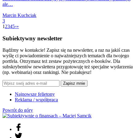
ale…
Marcin Kuchciak
3
1
2
3
4
5
›
»
Subiektywny newsletter
Bądźmy w kontakcie! Zapisz się na newsletter, a raz na jakiś czas
wyślę ci powiadomienie o najważniejszych tematach dla twojego
portfela. Otrzymasz też zestaw pożytecznych e-booków. Dla
subskrybentów newslettera przygotowuję też specjalne wydarzenia
(np. webinaria) oraz rankingi. Nie pożałujesz!
Zapisz mnie
Najnowsze felietony
Reklama / współpraca
Powrót do góry