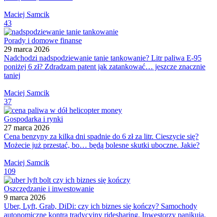
Maciej Samcik
43
Porady i domowe finanse
29 marca 2026
Nadchodzi nadspodziewanie tanie tankowanie? Litr paliwa E-95
poniżej 6 zł? Zdradzam patent jak zatankować… jeszcze znacznie
taniej
Maciej Samcik
37
Gospodarka i rynki
27 marca 2026
Cena benzyny za kilka dni spadnie do 6 zł za litr. Cieszycie się?
Możecie już przestać, bo… będą bolesne skutki uboczne. Jakie?
Maciej Samcik
109
Oszczędzanie i inwestowanie
9 marca 2026
Uber, Lyft, Grab, DiDi: czy ich biznes się kończy? Samochody
autonomiczne kontra tradycyjny ridesharing. Inwestorzy panikują,