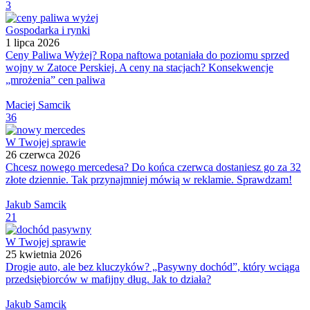
3
Gospodarka i rynki
1 lipca 2026
Ceny Paliwa Wyżej? Ropa naftowa potaniała do poziomu sprzed
wojny w Zatoce Perskiej. A ceny na stacjach? Konsekwencje
„mrożenia” cen paliwa
Maciej Samcik
36
W Twojej sprawie
26 czerwca 2026
Chcesz nowego mercedesa? Do końca czerwca dostaniesz go za 32
złote dziennie. Tak przynajmniej mówią w reklamie. Sprawdzam!
Jakub Samcik
21
W Twojej sprawie
25 kwietnia 2026
Drogie auto, ale bez kluczyków? „Pasywny dochód”, który wciąga
przedsiębiorców w mafijny dług. Jak to działa?
Jakub Samcik