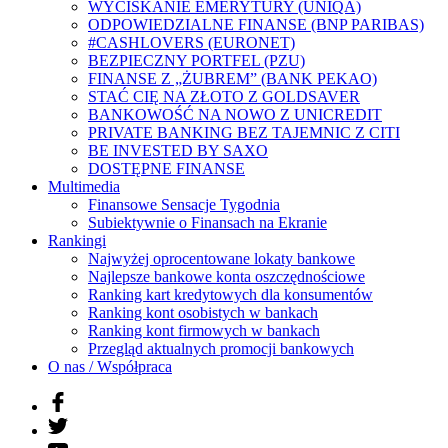
WYCISKANIE EMERYTURY (UNIQA)
ODPOWIEDZIALNE FINANSE (BNP PARIBAS)
#CASHLOVERS (EURONET)
BEZPIECZNY PORTFEL (PZU)
FINANSE Z „ŻUBREM” (BANK PEKAO)
STAĆ CIĘ NA ZŁOTO Z GOLDSAVER
BANKOWOŚĆ NA NOWO Z UNICREDIT
PRIVATE BANKING BEZ TAJEMNIC Z CITI
BE INVESTED BY SAXO
DOSTĘPNE FINANSE
Multimedia
Finansowe Sensacje Tygodnia
Subiektywnie o Finansach na Ekranie
Rankingi
Najwyżej oprocentowane lokaty bankowe
Najlepsze bankowe konta oszczędnościowe
Ranking kart kredytowych dla konsumentów
Ranking kont osobistych w bankach
Ranking kont firmowych w bankach
Przegląd aktualnych promocji bankowych
O nas / Współpraca