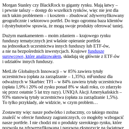
Morgan Stanley czy BlackRock to giganty rynku. Mają łatwy –
i pewnie tańszy – dostęp do wszelkich rynków, więc nie jest dla
nich takim problemem – i kosztem – zbudować zdywersyfikowany
geograficznie i sektorowo portfel. Do tego ogromna baza klientów
i dystrybutorów sprawia, że mogą swoje produkty oferować taniej.
Dużym mankamentem – moim zdaniem – krajowego rynku
funduszy tematycznych jest właśnie opieranie portfela
na jednostkach uczestnictwa innych funduszy lub ETF-ów,
a nie na bezpośrednich inwestycjach. Krajowe
fundusze
surowcowe, które analizowałem
, składają się głównie z ETF-ów
i udziałów innych funduszy.
MetLife Globalnych Innowacji – w 85% zawiera tytuły
uczestnictwa (opłata za zarządzanie – 1,35%). mFundusz dla
odważnych w Skarbiec TFI – w 84% zawiera tytuły uczestnictwa
(opłata 1,9% i 20% od zysku ponad 8% w skali roku, co zdarzyło
się przez ostatnie 5 lat trzy razy). UNIQA Akcji Amerykańskich –
93% stanowią tytuły uczestnictwa (opłata za zarządzanie 1,5%).
To tylko przykłady, ale widzicie, w czym problem…
Zostawmy więc nasze podwórko i zobaczmy, co takiego można
znaleźć w ofercie funduszy zagranicznych, co mogłoby wzbogacić
nasze portfele. I nie chodzi mi o produkty szerokiego rynku, które
pozwolą na zdywersyfikowaną i pasywną ekspozycję na światowe