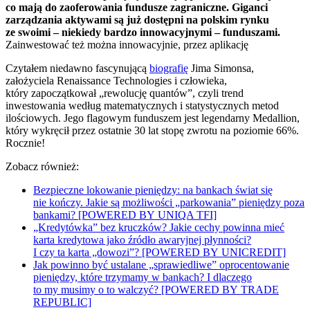
co mają do zaoferowania fundusze zagraniczne. Giganci
zarządzania aktywami są już dostępni na polskim rynku
ze swoimi – niekiedy bardzo innowacyjnymi – funduszami.
Zainwestować też można innowacyjnie, przez aplikację
Czytałem niedawno fascynującą
biografię
Jima Simonsa,
założyciela Renaissance Technologies i człowieka,
który zapoczątkował „rewolucję quantów”, czyli trend
inwestowania według matematycznych i statystycznych metod
ilościowych. Jego flagowym funduszem jest legendarny Medallion,
który wykręcił przez ostatnie 30 lat stopę zwrotu na poziomie 66%.
Rocznie!
Zobacz również:
Bezpieczne lokowanie pieniędzy: na bankach świat się
nie kończy. Jakie są możliwości „parkowania” pieniędzy poza
bankami? [POWERED BY UNIQA TFI]
„Kredytówka” bez kruczków? Jakie cechy powinna mieć
karta kredytowa jako źródło awaryjnej płynności?
I czy ta karta „dowozi”? [POWERED BY UNICREDIT]
Jak powinno być ustalane „sprawiedliwe” oprocentowanie
pieniędzy, które trzymamy w bankach? I dlaczego
to my musimy o to walczyć? [POWERED BY TRADE
REPUBLIC]