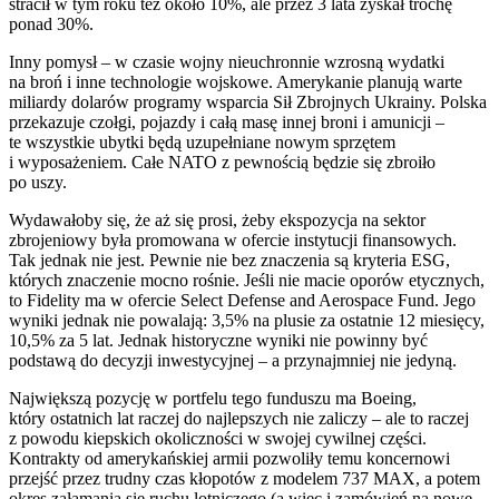
stracił w tym roku też około 10%, ale przez 3 lata zyskał trochę
ponad 30%.
Inny pomysł – w czasie wojny nieuchronnie wzrosną wydatki
na broń i inne technologie wojskowe. Amerykanie planują warte
miliardy dolarów programy wsparcia Sił Zbrojnych Ukrainy. Polska
przekazuje czołgi, pojazdy i całą masę innej broni i amunicji –
te wszystkie ubytki będą uzupełniane nowym sprzętem
i wyposażeniem. Całe NATO z pewnością będzie się zbroiło
po uszy.
Wydawałoby się, że aż się prosi, żeby ekspozycja na sektor
zbrojeniowy była promowana w ofercie instytucji finansowych.
Tak jednak nie jest. Pewnie nie bez znaczenia są kryteria ESG,
których znaczenie mocno rośnie. Jeśli nie macie oporów etycznych,
to Fidelity ma w ofercie Select Defense and Aerospace Fund. Jego
wyniki jednak nie powalają: 3,5% na plusie za ostatnie 12 miesięcy,
10,5% za 5 lat. Jednak historyczne wyniki nie powinny być
podstawą do decyzji inwestycyjnej – a przynajmniej nie jedyną.
Największą pozycję w portfelu tego funduszu ma Boeing,
który ostatnich lat raczej do najlepszych nie zaliczy – ale to raczej
z powodu kiepskich okoliczności w swojej cywilnej części.
Kontrakty od amerykańskiej armii pozwoliły temu koncernowi
przejść przez trudny czas kłopotów z modelem 737 MAX, a potem
okres załamania się ruchu lotniczego (a więc i zamówień na nowe