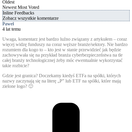
Oldest
Newest
Most Voted
Inline Feedbacks
Zobacz wszystkie komentarze
Paweł
4 lat temu
Uwaga, komentarz jest bardzo luźno związany z artykułem – coraz
więcej widzę funduszy na coraz węższe branże/sektory. Nie bardzo
rozumiem dla kogo to – kto jest w stanie przewidzieć jak będzie
zachowywała się na przykład branża cyberbezpieczeństwa na tle
całej branży technologicznej żeby móc ewentualnie wykorzystać
takie rozbicie?
Gdzie jest granica? Doczekamy kiedyś ETFa na spółki, których
nazwy zaczynają się na literę „P” lub ETF na spółki, które mają
zielone logo? 🙂