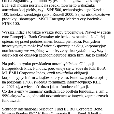
Oferta zagranicznych funduszy jest dużo bogatsza. Na samych
ETF-ach można postawić na spadki głównego wskaźnika
amerykańskiej giełdy, czyli S&P 500, technologicznego Nasdaq
100, indeksu szerokiego rynku Russell 2000. Są też niskokosztowe
produkty „shortujące” MSCI Emerging Markets czy londyński
FTSE 100.
Wyższa inflacja to także wyższe stopy procentowe. Nawet w strefie
euro Europejski Bank Centralny nie będzie w stanie dużo dłużej
opierać się przed podniesieniem kosztu pieniądza. Pomysłem
inwestycyjnym może być więc ekspozycja na dług korporacyjny
nominowany we wspólnej walucie, żeby skorzystać na wyższych
odsetkach od obligacji zachodnioeuropejskich firm. Jak to zrobić?
Na polskim rynku przykładem może być Pekao Obligacji
Europejskich Plus. Fundusz porównuje się w 95% do ICE BofA
ML EMU Corporate Index, czyli wskaźnika obligacji
korporacyjnych firm z krajów strefy euro. Fundusz pobiera opłatę
na poziomie 1,43% (według formularza informacyjnego KIID
za 2021 r.), a więc dość dużo jak na fundusz obligacji.
Co dostajemy w zamian? Zaglądam do portfela funduszu, a tam…
99% aktywów to jednostki uczestnictwa w innych, zagranicznych
funduszach.
Schroder International Selection Fund EURO Corporate Bond,
Morgan Stanley SICAV Euro Corporate Bond Fund, BlueBay