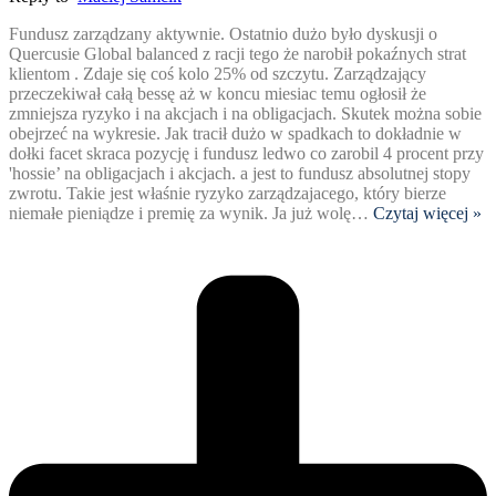
Fundusz zarządzany aktywnie. Ostatnio dużo było dyskusji o
Quercusie Global balanced z racji tego że narobił pokaźnych strat
klientom . Zdaje się coś kolo 25% od szczytu. Zarządzający
przeczekiwał całą bessę aż w koncu miesiac temu ogłosił że
zmniejsza ryzyko i na akcjach i na obligacjach. Skutek można sobie
obejrzeć na wykresie. Jak tracił dużo w spadkach to dokładnie w
dołki facet skraca pozycję i fundusz ledwo co zarobil 4 procent przy
'hossie’ na obligacjach i akcjach. a jest to fundusz absolutnej stopy
zwrotu. Takie jest właśnie ryzyko zarządzajacego, który bierze
niemałe pieniądze i premię za wynik. Ja już wolę
…
Czytaj więcej »