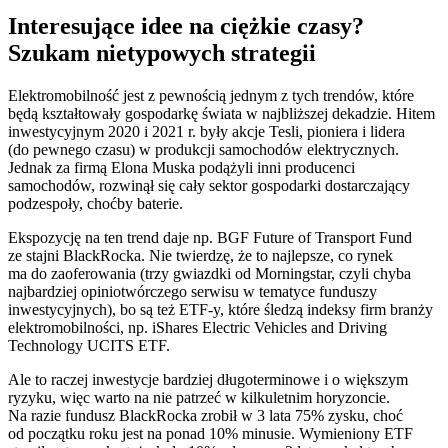
Interesujące idee na ciężkie czasy?
Szukam nietypowych strategii
Elektromobilność jest z pewnością jednym z tych trendów, które
będą kształtowały gospodarkę świata w najbliższej dekadzie. Hitem
inwestycyjnym 2020 i 2021 r. były akcje Tesli, pioniera i lidera
(do pewnego czasu) w produkcji samochodów elektrycznych.
Jednak za firmą Elona Muska podążyli inni producenci
samochodów, rozwinął się cały sektor gospodarki dostarczający
podzespoły, choćby baterie.
Ekspozycję na ten trend daje np. BGF Future of Transport Fund
ze stajni BlackRocka. Nie twierdzę, że to najlepsze, co rynek
ma do zaoferowania (trzy gwiazdki od Morningstar, czyli chyba
najbardziej opiniotwórczego serwisu w tematyce funduszy
inwestycyjnych), bo są też ETF-y, które śledzą indeksy firm branży
elektromobilności, np. iShares Electric Vehicles and Driving
Technology UCITS ETF.
Ale to raczej inwestycje bardziej długoterminowe i o większym
ryzyku, więc warto na nie patrzeć w kilkuletnim horyzoncie.
Na razie fundusz BlackRocka zrobił w 3 lata 75% zysku, choć
od początku roku jest na ponad 10% minusie. Wymieniony ETF