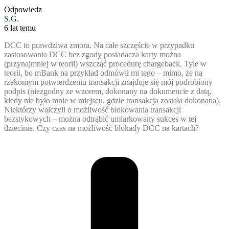
Odpowiedz
S.G.
6 lat temu
DCC to prawdziwa zmora. Na całe szczęście w przypadku
zastosowania DCC bez zgody posiadacza karty można
(przynajmniej w teorii) wszcząć procedurę chargeback. Tyle w
teorii, bo mBank na przykład odmówił mi tego – mimo, że na
rzekomym potwierdzeniu transakcji znajduje się mój podrobiony
podpis (niezgodny ze wzorem, dokonany na dokumencie z datą,
kiedy nie było mnie w miejscu, gdzie transakcja została dokonana).
Niektórzy walczyli o możliwość blokowania transakcji
bezstykowych – można odtrąbić umiarkowany sukces w tej
dziecinie. Czy czas na możliwość blokady DCC na kartach?