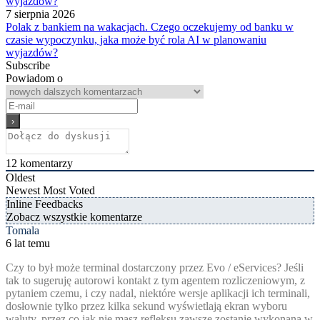
7 sierpnia 2026
Polak z bankiem na wakacjach. Czego oczekujemy od banku w
czasie wypoczynku, jaka może być rola AI w planowaniu
wyjazdów?
Subscribe
Powiadom o
12
komentarzy
Oldest
Newest
Most Voted
Inline Feedbacks
Zobacz wszystkie komentarze
Tomala
6 lat temu
Czy to był może terminal dostarczony przez Evo / eServices? Jeśli
tak to sugeruję autorowi kontakt z tym agentem rozliczeniowym, z
pytaniem czemu, i czy nadal, niektóre wersje aplikacji ich terminali,
dosłownie tylko przez kilka sekund wyświetlają ekran wyboru
waluty, przez co jak nie masz refleksu zawsze zostanie wykonana w