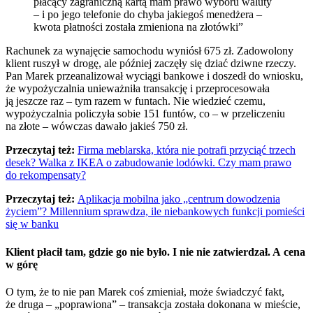
płacący zagraniczną kartą mam prawo wyboru waluty
– i po jego telefonie do chyba jakiegoś menedżera –
kwota płatności została zmieniona na złotówki”
Rachunek za wynajęcie samochodu wyniósł 675 zł. Zadowolony
klient ruszył w drogę, ale później zaczęły się dziać dziwne rzeczy.
Pan Marek przeanalizował wyciągi bankowe i doszedł do wniosku,
że wypożyczalnia unieważniła transakcję i przeprocesowała
ją jeszcze raz – tym razem w funtach. Nie wiedzieć czemu,
wypożyczalnia policzyła sobie 151 funtów, co – w przeliczeniu
na złote – wówczas dawało jakieś 750 zł.
Przeczytaj też:
Firma meblarska, która nie potrafi przyciąć trzech
desek? Walka z IKEA o zabudowanie lodówki. Czy mam prawo
do rekompensaty?
Przeczytaj też:
Aplikacja mobilna jako „centrum dowodzenia
życiem”? Millennium sprawdza, ile niebankowych funkcji pomieści
się w banku
Klient płacił tam, gdzie go nie było. I nie nie zatwierdzał. A cena
w górę
O tym, że to nie pan Marek coś zmieniał, może świadczyć fakt,
że druga – „poprawiona” – transakcja została dokonana w mieście,