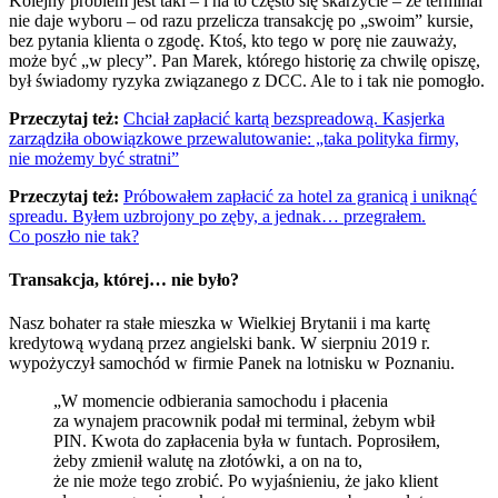
Kolejny problem jest taki – i na to często się skarżycie – że terminal
nie daje wyboru – od razu przelicza transakcję po „swoim” kursie,
bez pytania klienta o zgodę. Ktoś, kto tego w porę nie zauważy,
może być „w plecy”. Pan Marek, którego historię za chwilę opiszę,
był świadomy ryzyka związanego z DCC. Ale to i tak nie pomogło.
Przeczytaj też:
Chciał zapłacić kartą bezspreadową. Kasjerka
zarządziła obowiązkowe przewalutowanie: „taka polityka firmy,
nie możemy być stratni”
Przeczytaj też:
Próbowałem zapłacić za hotel za granicą i uniknąć
spreadu. Byłem uzbrojony po zęby, a jednak… przegrałem.
Co poszło nie tak?
Transakcja, której… nie było?
Nasz bohater ra stałe mieszka w Wielkiej Brytanii i ma kartę
kredytową wydaną przez angielski bank. W sierpniu 2019 r.
wypożyczył samochód w firmie Panek na lotnisku w Poznaniu.
„W momencie odbierania samochodu i płacenia
za wynajem pracownik podał mi terminal, żebym wbił
PIN. Kwota do zapłacenia była w funtach. Poprosiłem,
żeby zmienił walutę na złotówki, a on na to,
że nie może tego zrobić. Po wyjaśnieniu, że jako klient