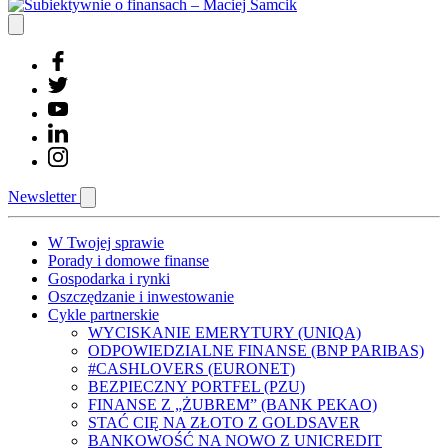
Newsletter
W Twojej sprawie
Porady i domowe finanse
Gospodarka i rynki
Oszczędzanie i inwestowanie
Cykle partnerskie
WYCISKANIE EMERYTURY (UNIQA)
ODPOWIEDZIALNE FINANSE (BNP PARIBAS)
#CASHLOVERS (EURONET)
BEZPIECZNY PORTFEL (PZU)
FINANSE Z „ŻUBREM” (BANK PEKAO)
STAĆ CIĘ NA ZŁOTO Z GOLDSAVER
BANKOWOŚĆ NA NOWO Z UNICREDIT