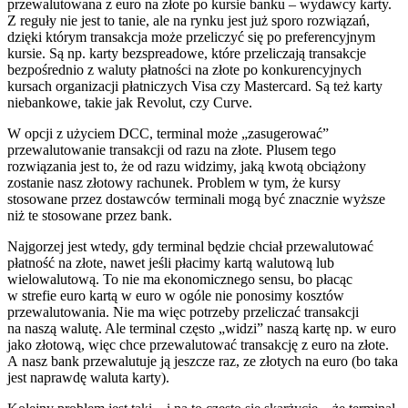
przewalutowana z euro na złote po kursie banku – wydawcy karty.
Z reguły nie jest to tanie, ale na rynku jest już sporo rozwiązań,
dzięki którym transakcja może przeliczyć się po preferencyjnym
kursie. Są np. karty bezspreadowe, które przeliczają transakcje
bezpośrednio z waluty płatności na złote po konkurencyjnych
kursach organizacji płatniczych Visa czy Mastercard. Są też karty
niebankowe, takie jak Revolut, czy Curve.
W opcji z użyciem DCC, terminal może „zasugerować”
przewalutowanie transakcji od razu na złote. Plusem tego
rozwiązania jest to, że od razu widzimy, jaką kwotą obciążony
zostanie nasz złotowy rachunek. Problem w tym, że kursy
stosowane przez dostawców terminali mogą być znacznie wyższe
niż te stosowane przez bank.
Najgorzej jest wtedy, gdy terminal będzie chciał przewalutować
płatność na złote, nawet jeśli płacimy kartą walutową lub
wielowalutową. To nie ma ekonomicznego sensu, bo płacąc
w strefie euro kartą w euro w ogóle nie ponosimy kosztów
przewalutowania. Nie ma więc potrzeby przeliczać transakcji
na naszą walutę. Ale terminal często „widzi” naszą kartę np. w euro
jako złotową, więc chce przewalutować transakcję z euro na złote.
A nasz bank przewalutuje ją jeszcze raz, ze złotych na euro (bo taka
jest naprawdę waluta karty).