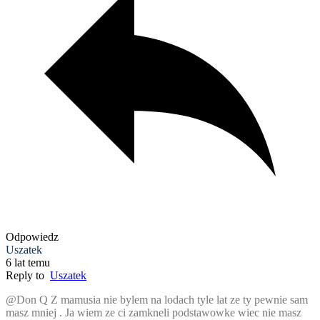
Odpowiedz
Uszatek
6 lat temu
Reply to
Uszatek
@Don Q Z mamusia nie bylem na lodach tyle lat ze ty pewnie sam
masz mniej . Ja wiem ze ci zamkneli podstawowke wiec nie masz