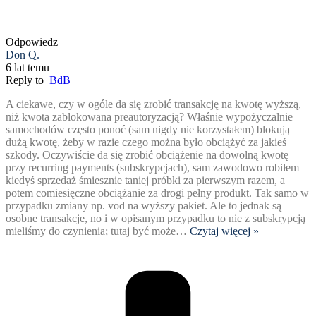
Odpowiedz
Don Q.
6 lat temu
Reply to
BdB
A ciekawe, czy w ogóle da się zrobić transakcję na kwotę wyższą,
niż kwota zablokowana preautoryzacją? Właśnie wypożyczalnie
samochodów często ponoć (sam nigdy nie korzystałem) blokują
dużą kwotę, żeby w razie czego można było obciążyć za jakieś
szkody. Oczywiście da się zrobić obciążenie na dowolną kwotę
przy recurring payments (subskrypcjach), sam zawodowo robiłem
kiedyś sprzedaż śmiesznie taniej próbki za pierwszym razem, a
potem comiesięczne obciążanie za drogi pełny produkt. Tak samo w
przypadku zmiany np. vod na wyższy pakiet. Ale to jednak są
osobne transakcje, no i w opisanym przypadku to nie z subskrypcją
mieliśmy do czynienia; tutaj być może
…
Czytaj więcej »