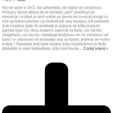
Nic sie samo w DCC nie zatwierdza, nie dajmy sie zwariowac.
Wszyscy ktorzy skarza sie ze terminal „sam” przeliczyl im
transakcje i wybral za nich walute po prostu nie zwracali uwagi co
robi sprzedawca/kelner czy ktokolwiek inny kasujacy ich rachunek.
Jesli wsuniesz karte do terminala to pojawia sie kilka roznych
zapytan typu czy chesz zostawic napiwek na karte, czy ma byc
chargeback, czy ma byc transaksja kredytowa etc (w zaleznosci od
karty i w zaleznosci od terminala) oraz na koniec pojawia sie wybor
waluty ! Natomiast jesli karte uzyjesz tylko bezdotykowo to beda
dokladnie te same komunikaty, tylko jesli kwota
…
Czytaj więcej »