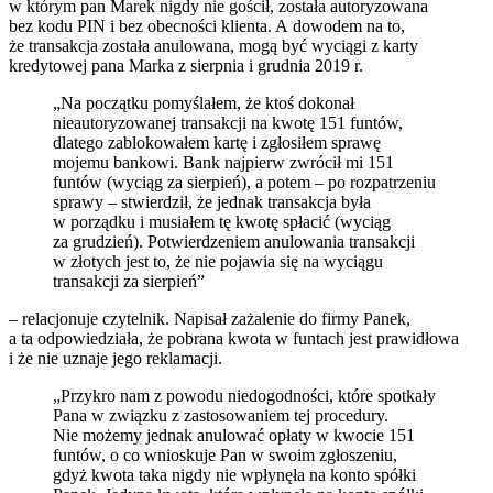
w którym pan Marek nigdy nie gościł, została autoryzowana
bez kodu PIN i bez obecności klienta. A dowodem na to,
że transakcja została anulowana, mogą być wyciągi z karty
kredytowej pana Marka z sierpnia i grudnia 2019 r.
„Na początku pomyślałem, że ktoś dokonał
nieautoryzowanej transakcji na kwotę 151 funtów,
dlatego zablokowałem kartę i zgłosiłem sprawę
mojemu bankowi. Bank najpierw zwrócił mi 151
funtów (wyciąg za sierpień), a potem – po rozpatrzeniu
sprawy – stwierdził, że jednak transakcja była
w porządku i musiałem tę kwotę spłacić (wyciąg
za grudzień). Potwierdzeniem anulowania transakcji
w złotych jest to, że nie pojawia się na wyciągu
transakcji za sierpień”
– relacjonuje czytelnik. Napisał zażalenie do firmy Panek,
a ta odpowiedziała, że pobrana kwota w funtach jest prawidłowa
i że nie uznaje jego reklamacji.
„Przykro nam z powodu niedogodności, które spotkały
Pana w związku z zastosowaniem tej procedury.
Nie możemy jednak anulować opłaty w kwocie 151
funtów, o co wnioskuje Pan w swoim zgłoszeniu,
gdyż kwota taka nigdy nie wpłynęła na konto spółki