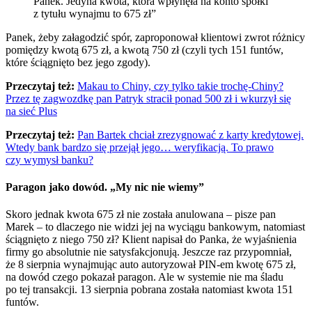
Panek. Jedyna kwota, która wpłynęła na konto spółki
z tytułu wynajmu to 675 zł”
Panek, żeby załagodzić spór, zaproponował klientowi zwrot różnicy
pomiędzy kwotą 675 zł, a kwotą 750 zł (czyli tych 151 funtów,
które ściągnięto bez jego zgody).
Przeczytaj też:
Makau to Chiny, czy tylko takie trochę-Chiny?
Przez tę zagwozdkę pan Patryk stracił ponad 500 zł i wkurzył się
na sieć Plus
Przeczytaj też:
Pan Bartek chciał zrezygnować z karty kredytowej.
Wtedy bank bardzo się przejął jego… weryfikacją. To prawo
czy wymysł banku?
Paragon jako dowód. „My nic nie wiemy”
Skoro jednak kwota 675 zł nie została anulowana – pisze pan
Marek – to dlaczego nie widzi jej na wyciągu bankowym, natomiast
ściągnięto z niego 750 zł? Klient napisał do Panka, że wyjaśnienia
firmy go absolutnie nie satysfakcjonują. Jeszcze raz przypomniał,
że 8 sierpnia wynajmując auto autoryzował PIN-em kwotę 675 zł,
na dowód czego pokazał paragon. Ale w systemie nie ma śladu
po tej transakcji. 13 sierpnia pobrana została natomiast kwota 151
funtów.