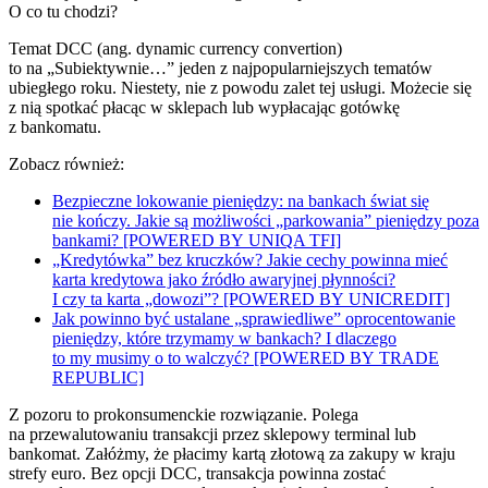
O co tu chodzi?
Temat DCC (ang. dynamic currency convertion)
to na „Subiektywnie…” jeden z najpopularniejszych tematów
ubiegłego roku. Niestety, nie z powodu zalet tej usługi. Możecie się
z nią spotkać płacąc w sklepach lub wypłacając gotówkę
z bankomatu.
Zobacz również:
Bezpieczne lokowanie pieniędzy: na bankach świat się
nie kończy. Jakie są możliwości „parkowania” pieniędzy poza
bankami? [POWERED BY UNIQA TFI]
„Kredytówka” bez kruczków? Jakie cechy powinna mieć
karta kredytowa jako źródło awaryjnej płynności?
I czy ta karta „dowozi”? [POWERED BY UNICREDIT]
Jak powinno być ustalane „sprawiedliwe” oprocentowanie
pieniędzy, które trzymamy w bankach? I dlaczego
to my musimy o to walczyć? [POWERED BY TRADE
REPUBLIC]
Z pozoru to prokonsumenckie rozwiązanie. Polega
na przewalutowaniu transakcji przez sklepowy terminal lub
bankomat. Załóżmy, że płacimy kartą złotową za zakupy w kraju
strefy euro. Bez opcji DCC, transakcja powinna zostać