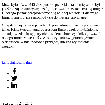
Może było tak, że 645 zł zapłacone przez klienta na miejscu to był
jakiś rodzaj preautoryzacji, zaś „docelowa” transakcja była tą drugą?
Dlaczego jednak przeprowadzono ją w innej walucie? I dlaczego
firma wynajmująca samochody się do niej nie przyznaje?
O tej dziwnej transakcji czytelnik powiadomił mnie już jakiś czas
temu. Kilka tygodni temu poprosiłem firmę Panek o wyjaśnienia,
ale odpowiedzi do tej pory nie dostałem, choć czytelnik upoważnił
do tego firmę. Może ktoś z Was – czytelników „Subiektywnie
o finansach” – miał podobne przygody lub zna wyjaśnienie
zagadki?
karty
płatności
waluty
Zobacz również: