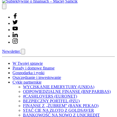
Newsletter
W Twojej sprawie
Porady i domowe finanse
Gospodarka i rynki
Oszczędzanie i inwestowanie
Cykle partnerskie
WYCISKANIE EMERYTURY (UNIQA)
ODPOWIEDZIALNE FINANSE (BNP PARIBAS)
#CASHLOVERS (EURONET)
BEZPIECZNY PORTFEL (PZU)
FINANSE Z „ŻUBREM” (BANK PEKAO)
STAĆ CIĘ NA ZŁOTO Z GOLDSAVER
BANKOWOŚĆ NA NOWO Z UNICREDIT