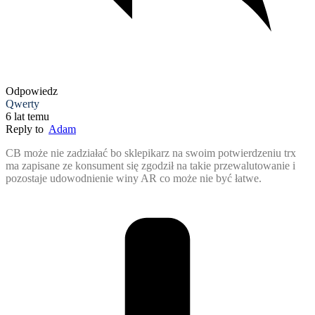
Odpowiedz
Qwerty
6 lat temu
Reply to
Adam
CB może nie zadziałać bo sklepikarz na swoim potwierdzeniu trx
ma zapisane ze konsument się zgodził na takie przewalutowanie i
pozostaje udowodnienie winy AR co może nie być łatwe.