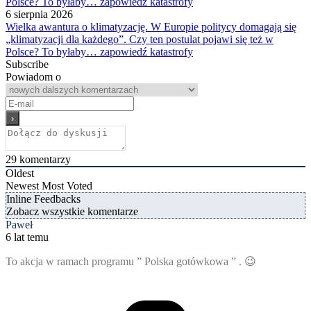
6 sierpnia 2026
Wielka awantura o klimatyzację. W Europie politycy domagają się
„klimatyzacji dla każdego”. Czy ten postulat pojawi się też w
Polsce? To byłaby… zapowiedź katastrofy
Subscribe
Powiadom o
29
komentarzy
Oldest
Newest
Most Voted
Inline Feedbacks
Zobacz wszystkie komentarze
Paweł
6 lat temu
To akcja w ramach programu ” Polska gotówkowa ” . 😉