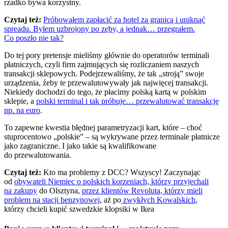
rzadko bywa korzystny.
Czytaj też:
Próbowałem zapłacić za hotel za granicą i uniknąć
spreadu. Byłem uzbrojony po zęby, a jednak… przegrałem.
Co poszło nie tak?
Do tej pory pretensje mieliśmy głównie do operatorów terminali
płatniczych, czyli firm zajmujących się rozliczaniem naszych
transakcji sklepowych. Podejrzewaliśmy, że tak „stroją” swoje
urządzenia, źeby te przewalutowywały jak najwięcej transakcji.
Niekiedy dochodzi do tego, że płacimy polską kartą w polskim
sklepie, a
polski terminal i tak próbuje… przewalutować transakcję
np. na euro
.
To zapewne kwestia błędnej parametryzacji kart, które – choć
stuprocentowo „polskie” – są wykrywane przez terminale płatnicze
jako zagraniczne. I jako takie są kwalifikowane
do przewalutowania.
Czytaj też:
Kto ma problemy z DCC? Wszyscy! Zaczynając
od
obywateli Niemiec o polskich korzeniach, którzy przyjechali
na zakupy
do Olsztyna,
przez klientów Revoluta, którzy mieli
problem na stacji benzynowej
, aż po
zwykłych Kowalskich
,
którzy chcieli kupić szwedzkie klopsiki w Ikea