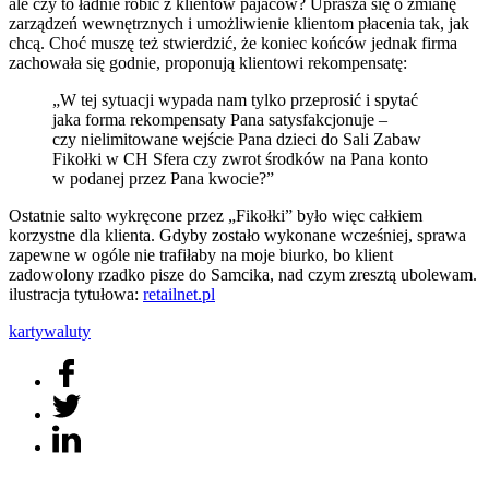
ale czy to ładnie robić z klientów pajaców? Uprasza się o zmianę
zarządzeń wewnętrznych i umożliwienie klientom płacenia tak, jak
chcą. Choć muszę też stwierdzić, że koniec końców jednak firma
zachowała się godnie, proponują klientowi rekompensatę:
„W tej sytuacji wypada nam tylko przeprosić i spytać
jaka forma rekompensaty Pana satysfakcjonuje –
czy nielimitowane wejście Pana dzieci do Sali Zabaw
Fikołki w CH Sfera czy zwrot środków na Pana konto
w podanej przez Pana kwocie?”
Ostatnie salto wykręcone przez „Fikołki” było więc całkiem
korzystne dla klienta. Gdyby zostało wykonane wcześniej, sprawa
zapewne w ogóle nie trafiłaby na moje biurko, bo klient
zadowolony rzadko pisze do Samcika, nad czym zresztą ubolewam.
ilustracja tytułowa:
retailnet.pl
karty
waluty