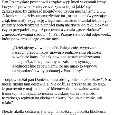
Pan Przemysław postanowił zażądać wyjaśnień w centrali firmy
i uzyskać potwierdzenie, że rzeczywiście jest jakieś ogólne
zarządzenie, by zmuszać klientów do użycia mechanizmu DCC.
A konkretnie – żeby uniemożliwiać im „manualnie” (wyrywając
z rąk terminal) rezygnację z tego mechanizmu. Przesłał też paragon
(niestety potwierdzenia płatności kartą nie dostał do ręki, ciekawe
czy to przypadek, czy też pracownica została „przeszkolona”
z niepozostawiania śladów ;-)). Pan Przemysław dostał odpowiedź,
która potwierdziła jego czarne myśli:
„Dziękujemy za wiadomość. Faktycznie, wytyczne dla
naszych pracowników mówią o realizowaniu płatności
w walucie karty. Jednak powinna zostać zrealizowana
Pana prośba. Przepraszamy za zaistniałą sytuację,
a jednocześnie zapewniamy, że nie miało to wpływu
na wysokość kwoty pobranej z Pana karty”
– odpowiedział pan Daniel z biura obsługi klienta „Fikołków”. No,
niezłe fikołki tam odstawiają. Nie dość, że przyznali się do tego,
iż pracownicy mają nakłaniać klientów do przewalutowania
transakcji na miejscu, to jeszcze wciskają kit, że nie miało
to żadnego wpływu na obciążenia karty. No jak nie miało, jak
miało?
Niezłe fikołki odstawiają w tych „Fikołkach”. Fikołki fikołkami,