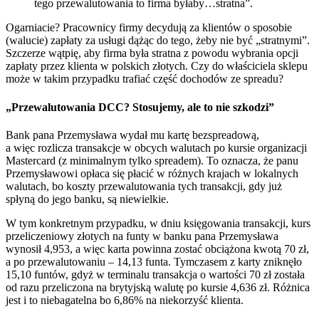
tego przewalutowania to firma byłaby…stratna”.
Ogarniacie? Pracownicy firmy decydują za klientów o sposobie
(walucie) zapłaty za usługi dążąc do tego, żeby nie być „stratnymi”.
Szczerze wątpię, aby firma była stratna z powodu wybrania opcji
zapłaty przez klienta w polskich złotych. Czy do właściciela sklepu
może w takim przypadku trafiać część dochodów ze spreadu?
„Przewalutowania DCC? Stosujemy, ale to nie szkodzi”
Bank pana Przemysława wydał mu kartę bezspreadową,
a więc rozlicza transakcje w obcych walutach po kursie organizacji
Mastercard (z minimalnym tylko spreadem). To oznacza, że panu
Przemysławowi opłaca się płacić w różnych krajach w lokalnych
walutach, bo koszty przewalutowania tych transakcji, gdy już
spłyną do jego banku, są niewielkie.
W tym konkretnym przypadku, w dniu księgowania transakcji, kurs
przeliczeniowy złotych na funty w banku pana Przemysława
wynosił 4,953, a więc karta powinna zostać obciążona kwotą 70 zł,
a po przewalutowaniu – 14,13 funta. Tymczasem z karty zniknęło
15,10 funtów, gdyż w terminalu transakcja o wartości 70 zł została
od razu przeliczona na brytyjską walutę po kursie 4,636 zł. Różnica
jest i to niebagatelna bo 6,86% na niekorzyść klienta.