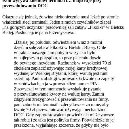
Pani wyrywa klientowi terminal i… majstruje przy
przewalutowaniu DCC
Okazuje się jednak, że wina niekoniecznie musi leżeć po stronie
właścicieli sieci terminali. Jeden z moich czytelników złapał
„na gorącym uczynku” pracownicę sali zabaw „Fikołki” w Bielsku-
Białej. Posłuchajcie pana Przemysława:
„Dzisiaj po południu odwiedziłem wraz z moimi
dziećmi salę zabaw Fikołki w Bielsku-Białej. O ile
w trakcie naszego tam pobytu wszystko było
w najlepszym porządku, to przy płaceniu doszło
do pewnego incydentu. Rachunek w wysokości 70 zł
chciałem zapłacić używając mojej karty kredytowej
wydanej w Wielkiej Brytanii, której walutą jest funt
szterling. Pani z obsługi wprowadziła kwote do zapłaty
w złotówkach, a ja wprowadziłem numer PIN.
Zazwyczaj w tym momencie wyskakuje pytanie
o przewalutowanie kwoty na walutę karty. Zanim
zdążyłem zrezygnować z przewalutowania na funty,
pani zabrała mi terminal i zdecydowała za mnie, aby
kwotę 70 zł przewalutować używając mechanizmu
DCC. Gdy zaprotestowałem powiedziała mi że zawsze
tak robią i że taka jest polityka firmy. Potwierdziła to jej
przełożona, wyjaśniając szczerze, że gdyby nie było