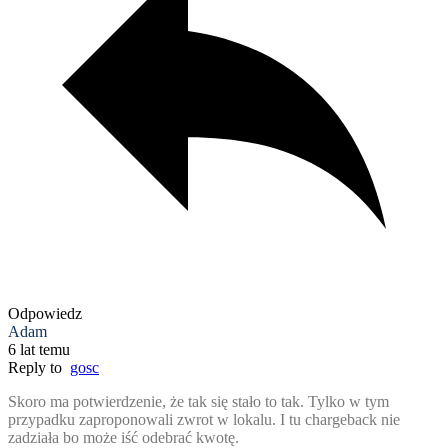
Odpowiedz
Adam
6 lat temu
Reply to
gosc
Skoro ma potwierdzenie, że tak się stało to tak. Tylko w tym
przypadku zaproponowali zwrot w lokalu. I tu chargeback nie
zadziała bo może iść odebrać kwotę.