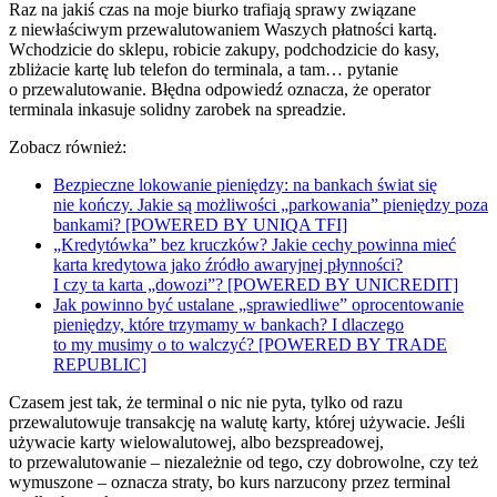
Raz na jakiś czas na moje biurko trafiają sprawy związane
z niewłaściwym przewalutowaniem Waszych płatności kartą.
Wchodzicie do sklepu, robicie zakupy, podchodzicie do kasy,
zbliżacie kartę lub telefon do terminala, a tam… pytanie
o przewalutowanie. Błędna odpowiedź oznacza, że operator
terminala inkasuje solidny zarobek na spreadzie.
Zobacz również:
Bezpieczne lokowanie pieniędzy: na bankach świat się
nie kończy. Jakie są możliwości „parkowania” pieniędzy poza
bankami? [POWERED BY UNIQA TFI]
„Kredytówka” bez kruczków? Jakie cechy powinna mieć
karta kredytowa jako źródło awaryjnej płynności?
I czy ta karta „dowozi”? [POWERED BY UNICREDIT]
Jak powinno być ustalane „sprawiedliwe” oprocentowanie
pieniędzy, które trzymamy w bankach? I dlaczego
to my musimy o to walczyć? [POWERED BY TRADE
REPUBLIC]
Czasem jest tak, że terminal o nic nie pyta, tylko od razu
przewalutowuje transakcję na walutę karty, której używacie. Jeśli
używacie karty wielowalutowej, albo bezspreadowej,
to przewalutowanie – niezależnie od tego, czy dobrowolne, czy też
wymuszone – oznacza straty, bo kurs narzucony przez terminal