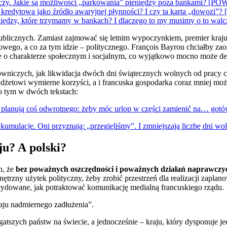
 kończy. Jakie są możliwości „parkowania” pieniędzy poza bankami
a kredytowa jako źródło awaryjnej płynności? I czy ta karta „do
pieniędzy, które trzymamy w bankach? I dlaczego to my musimy o
licznych. Zamiast zajmować się letnim wypoczynkiem, premier kraju k
sowego, a co za tym idzie – politycznego. François Bayrou chciałby za
e o charakterze społecznym i socjalnym, co wyjątkowo mocno może 
wniczych, jak likwidacja dwóch dni świątecznych wolnych od pracy 
udżetowi wymierne korzyści, a i francuska gospodarka coraz mniej mo
o tym w dwóch tekstach:
i planują coś odwrotnego: żeby móc urlop w części zamienić na… gotó
kumulacje. Oni przyznają: „przegięliśmy”. I zmniejszają liczbę dni w
ju? A polski?
h, że
bez poważnych oszczędności i poważnych działań naprawczych
ętrzny użytek polityczny, żeby zrobić przestrzeń dla realizacji zapl
cydowane, jak potraktować komunikację medialną francuskiego rządu.
raju nadmiernego zadłużenia”.
atszych państw na świecie, a jednocześnie – kraju, który dysponuje 