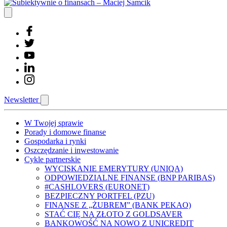
Newsletter
W Twojej sprawie
Porady i domowe finanse
Gospodarka i rynki
Oszczędzanie i inwestowanie
Cykle partnerskie
WYCISKANIE EMERYTURY (UNIQA)
ODPOWIEDZIALNE FINANSE (BNP PARIBAS)
#CASHLOVERS (EURONET)
BEZPIECZNY PORTFEL (PZU)
FINANSE Z „ŻUBREM” (BANK PEKAO)
STAĆ CIĘ NA ZŁOTO Z GOLDSAVER
BANKOWOŚĆ NA NOWO Z UNICREDIT