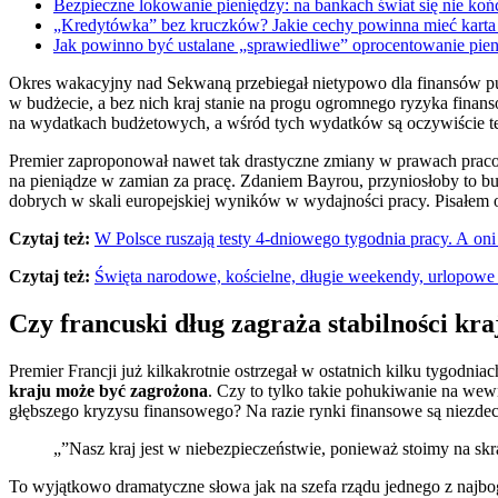
Bezpieczne lokowanie pieniędzy: na bankach świat się nie
„Kredytówka” bez kruczków? Jakie cechy powinna mieć kart
Jak powinno być ustalane „sprawiedliwe” oprocentowanie 
Okres wakacyjny nad Sekwaną przebiegał nietypowo dla finansów pub
w budżecie, a bez nich kraj stanie na progu ogromnego ryzyka finan
na wydatkach budżetowych, a wśród tych wydatków są oczywiście t
Premier zaproponował nawet tak drastyczne zmiany w prawach praco
na pieniądze w zamian za pracę. Zdaniem Bayrou, przyniosłoby to b
dobrych w skali europejskiej wyników w wydajności pracy. Pisałem 
Czytaj też:
W Polsce ruszają testy 4-dniowego tygodnia pracy. A on
Czytaj też:
Święta narodowe, kościelne, długie weekendy, urlopowe 
Czy francuski dług zagraża stabilności kra
Premier Francji już kilkakrotnie ostrzegał w ostatnich kilku tygodniac
kraju może być zagrożona
. Czy to tylko takie pohukiwanie na wewn
głębszego kryzysu finansowego? Na razie rynki finansowe są niezde
„”Nasz kraj jest w niebezpieczeństwie, ponieważ stoimy na sk
To wyjątkowo dramatyczne słowa jak na szefa rządu jednego z najbog