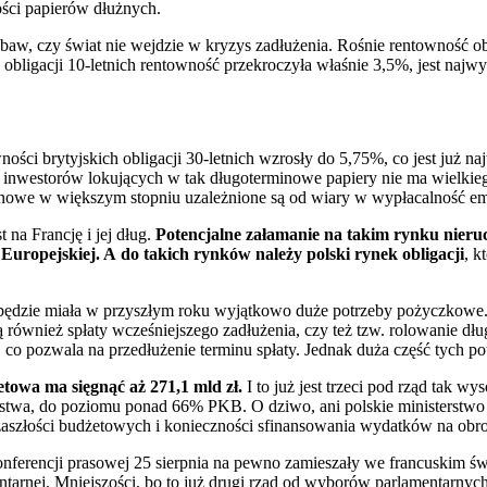
ości papierów dłużnych.
 obaw, czy świat nie wejdzie w kryzys zadłużenia. Rośnie rentowność o
obligacji 10-letnich rentowność przekroczyła właśnie 3,5%, jest najwyż
wności brytyjskich obligacji 30-letnich wzrosły do 5,75%, co jest już 
 inwestorów lokujących w tak długoterminowe papiery nie ma wielkiego
inowe w większym stopniu uzależnione są od wiary w wypłacalność em
t na Francję i jej dług.
Potencjalne załamanie na takim rynku nieruch
Europejskiej. A do takich rynków należy polski rynek obligacji
, k
 będzie miała w przyszłym roku wyjątkowo duże potrzeby pożyczkowe
 również spłaty wcześniejszego zadłużenia, czy też tzw. rolowanie dłu
co pozwala na przedłużenie terminu spłaty. Jednak duża część tych po
towa ma sięgnąć aż 271,1 mld zł.
I to już jest trzeci pod rząd tak 
stwa, do poziomu ponad 66% PKB. O dziwo, ani polskie ministerstwo fi
 z zaszłości budżetowych i konieczności sfinansowania wydatków na ob
onferencji prasowej 25 sierpnia na pewno zamieszały we francuskim św
ntarnej. Mniejszości, bo to już drugi rząd od wyborów parlamentarnych 