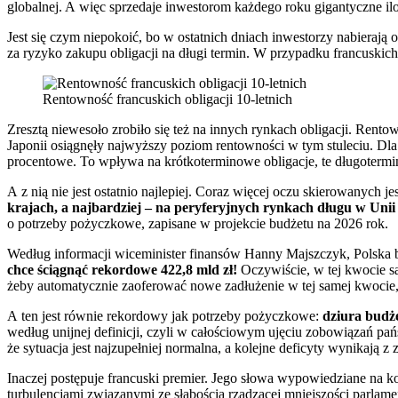
globalnej. A więc sprzedaje inwestorom każdego roku gigantyczne il
Jest się czym niepokoić, bo w ostatnich dniach inwestorzy nabierają
za ryzyko zakupu obligacji na długi termin. W przypadku francuskich 
Rentowność francuskich obligacji 10-letnich
Zresztą niewesoło zrobiło się też na innych rynkach obligacji. Rento
Japonii osiągnęły najwyższy poziom rentowności w tym stuleciu. Dla
procentowe. To wpływa na krótkoterminowe obligacje, te długoterm
A z nią nie jest ostatnio najlepiej. Coraz więcej oczu skierowanych jes
krajach, a najbardziej – na peryferyjnych rynkach długu w Unii 
o potrzeby pożyczkowe, zapisane w projekcie budżetu na 2026 rok.
Według informacji wiceminister finansów Hanny Majszczyk, Polska
chce ściągnąć rekordowe 422,8 mld zł!
Oczywiście, w tej kwocie są
żeby automatycznie zaoferować nowe zadłużenie w tej samej kwocie, 
A ten jest równie rekordowy jak potrzeby pożyczkowe:
dziura budże
według unijnej definicji, czyli w całościowym ujęciu zobowiązań pań
że sytuacja jest najzupełniej normalna, a kolejne deficyty wynikają
Inaczej postępuje francuski premier. Jego słowa wypowiedziane na k
turbulencjami związanymi ze słabością rządzącej mniejszości parlame