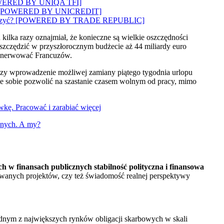
? [POWERED BY UNIQA TFI]
wozi”? [POWERED BY UNICREDIT]
 to walczyć? [POWERED BY TRADE REPUBLIC]
ilka razy oznajmiał, że konieczne są wielkie oszczędności
oszczędzić w przyszłorocznym budżecie aż 44 miliardy euro
denerwować Francuzów.
czy wprowadzenie możliwej zamiany piątego tygodnia urlopu
że sobie pozwolić na szastanie czasem wolnym od pracy, mimo
wkę. Pracować i zarabiać więcej
olnych. A my?
 w finansach publicznych stabilność polityczna i finansowa
anowanych projektów, czy też świadomość realnej perspektywy
jednym z największych rynków obligacji skarbowych w skali