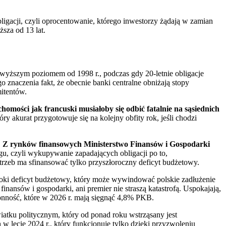
bligacji, czyli oprocentowanie, którego inwestorzy żądają w zamian
sza od 13 lat.
najwyższym poziomem od 1998 r., podczas gdy 20-letnie obligacje
 znaczenia fakt, że obecnie banki centralne obniżają stopy
itentów.
omości jak francuski musiałoby się odbić fatalnie na sąsiednich
tóry akurat przygotowuje się na kolejny obfity rok, jeśli chodzi
.
Z rynków finansowych Ministerstwo Finansów i Gospodarki
gu, czyli wykupywanie zapadających obligacji po to,
trzeb ma sfinansować tylko przyszłoroczny deficyt budżetowy.
wysoki deficyt budżetowy, który może wywindować polskie zadłużenie
nansów i gospodarki, ani premier nie straszą katastrofą. Uspokajają,
ronność, które w 2026 r. mają sięgnąć 4,8% PKB.
iatku politycznym, który od ponad roku wstrząsany jest
w lecie 2024 r., który funkcjonuje tylko dzięki przyzwoleniu