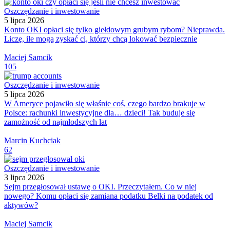
Oszczędzanie i inwestowanie
5 lipca 2026
Konto OKI opłaci się tylko giełdowym grubym rybom? Nieprawda.
Liczę, ile mogą zyskać ci, którzy chcą lokować bezpiecznie
Maciej Samcik
105
Oszczędzanie i inwestowanie
5 lipca 2026
W Ameryce pojawiło się właśnie coś, czego bardzo brakuje w
Polsce: rachunki inwestycyjne dla… dzieci! Tak buduje się
zamożność od najmłodszych lat
Marcin Kuchciak
62
Oszczędzanie i inwestowanie
3 lipca 2026
Sejm przegłosował ustawę o OKI. Przeczytałem. Co w niej
nowego? Komu opłaci się zamiana podatku Belki na podatek od
aktywów?
Maciej Samcik