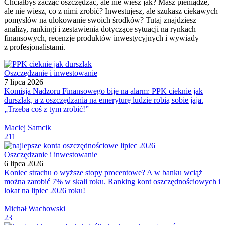
Chciałbyś zacząć oszczędzać, ale nie wiesz jak? Masz pieniądze,
ale nie wiesz, co z nimi zrobić? Inwestujesz, ale szukasz ciekawych
pomysłów na ulokowanie swoich środków? Tutaj znajdziesz
analizy, rankingi i zestawienia dotyczące sytuacji na rynkach
finansowych, recenzje produktów inwestycyjnych i wywiady
z profesjonalistami.
Oszczędzanie i inwestowanie
7 lipca 2026
Komisja Nadzoru Finansowego bije na alarm: PPK cieknie jak
durszlak, a z oszczędzania na emeryturę ludzie robią sobie jaja.
„Trzeba coś z tym zrobić!”
Maciej Samcik
211
Oszczędzanie i inwestowanie
6 lipca 2026
Koniec strachu o wyższe stopy procentowe? A w banku wciąż
można zarobić 7% w skali roku. Ranking kont oszczędnościowych i
lokat na lipiec 2026 roku!
Michał Wachowski
23