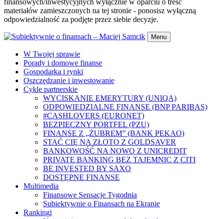
finansowych/inwestycyjnych wyłącznie w oparciu o treść
materiałów zamieszczonych na tej stronie - ponosisz wyłączną
odpowiedzialność za podjęte przez siebie decyzje.
Menu
W Twojej sprawie
Porady i domowe finanse
Gospodarka i rynki
Oszczędzanie i inwestowanie
Cykle partnerskie
WYCISKANIE EMERYTURY (UNIQA)
ODPOWIEDZIALNE FINANSE (BNP PARIBAS)
#CASHLOVERS (EURONET)
BEZPIECZNY PORTFEL (PZU)
FINANSE Z „ŻUBREM” (BANK PEKAO)
STAĆ CIĘ NA ZŁOTO Z GOLDSAVER
BANKOWOŚĆ NA NOWO Z UNICREDIT
PRIVATE BANKING BEZ TAJEMNIC Z CITI
BE INVESTED BY SAXO
DOSTĘPNE FINANSE
Multimedia
Finansowe Sensacje Tygodnia
Subiektywnie o Finansach na Ekranie
Rankingi