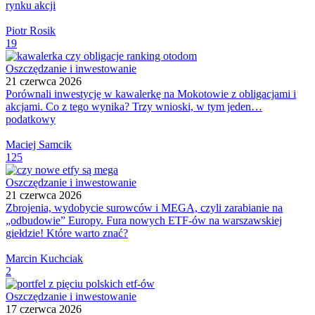
rynku akcji
Piotr Rosik
19
Oszczędzanie i inwestowanie
21 czerwca 2026
Porównali inwestycję w kawalerkę na Mokotowie z obligacjami i
akcjami. Co z tego wynika? Trzy wnioski, w tym jeden…
podatkowy
Maciej Samcik
125
Oszczędzanie i inwestowanie
21 czerwca 2026
Zbrojenia, wydobycie surowców i MEGA, czyli zarabianie na
„odbudowie” Europy. Fura nowych ETF-ów na warszawskiej
giełdzie! Które warto znać?
Marcin Kuchciak
2
Oszczędzanie i inwestowanie
17 czerwca 2026