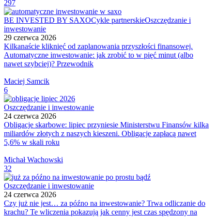
297
BE INVESTED BY SAXO
Cykle partnerskie
Oszczędzanie i
inwestowanie
29 czerwca 2026
Kilkanaście kliknięć od zaplanowania przyszłości finansowej.
Automatyczne inwestowanie: jak zrobić to w pięć minut (albo
nawet szybciej)? Przewodnik
Maciej Samcik
6
Oszczędzanie i inwestowanie
24 czerwca 2026
Obligacje skarbowe: lipiec przyniesie Ministerstwu Finansów kilka
miliardów złotych z naszych kieszeni. Obligacje zapłacą nawet
5,6% w skali roku
Michał Wachowski
32
Oszczędzanie i inwestowanie
24 czerwca 2026
Czy już nie jest… za późno na inwestowanie? Trwa odliczanie do
krachu? Te wliczenia pokazują jak cenny jest czas spędzony na