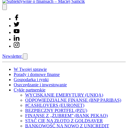
Newsletter
W Twojej sprawie
Porady i domowe finanse
Gospodarka i rynki
Oszczędzanie i inwestowanie
Cykle partnerskie
WYCISKANIE EMERYTURY (UNIQA)
ODPOWIEDZIALNE FINANSE (BNP PARIBAS)
#CASHLOVERS (EURONET)
BEZPIECZNY PORTFEL (PZU)
FINANSE Z „ŻUBREM” (BANK PEKAO)
STAĆ CIĘ NA ZŁOTO Z GOLDSAVER
BANKOWOŚĆ NA NOWO Z UNICREDIT