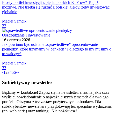
Prosty portfel inwestycji z pięciu polskich ETF-ów? To już
możliwe. Nie trzeba się ruszać z polskiej giełdy, żeby inwestować
globalnie
Maciej Samcik
22
Oszczędzanie i inwestowanie
16 czerwca 2026
Jak powinno być ustalane „sprawiedliwe” oprocentowanie
pieniędzy, które trzymamy w bankach? I dlaczego to my musimy o
to walczyć?
Maciej Samcik
33
‹
1
2
3
4
5
6
›
»
Subiektywny newsletter
Bądźmy w kontakcie! Zapisz się na newsletter, a raz na jakiś czas
wyślę ci powiadomienie o najważniejszych tematach dla twojego
portfela. Otrzymasz też zestaw pożytecznych e-booków. Dla
subskrybentów newslettera przygotowuję też specjalne wydarzenia
(np. webinaria) oraz rankingi. Nie pożałujesz!