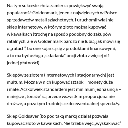
Na tym sukcesie złota zamierza powiększyć swoją
popularność Goldenmark, jeden z największych w Polsce
sprzedawców metali szlachetnych. I uruchomił właśnie
sklep internetowy, w którym złoto można kupować
w kawałkach (trochę na sposób podobny do zakupów
ratalnych, ale w Goldenmark bardzo nie lubią, jak mówi się
o „ratach”, bo one kojarzą się z produktami finansowymi,
a to ma być usługa „składania” uncji złota z więcej niż
jednej płatności).
Sklepów ze złotem (internetowych i stacjonarnych) jest
multum. Można w nich kupować sztabki i monety duże
i małe. Aczkolwiek standardem jest minimum jedna uncja –
mniejsze „tonaże” są przede wszystkim proporcjonalnie
droższe, a poza tym trudniejsze do ewentualnej sprzedaży.
Sklep Goldsaver (bo pod taką marką działa) pozwala
kupować złoto w kawałkach. Nie trzeba więc „wyskakiwać”