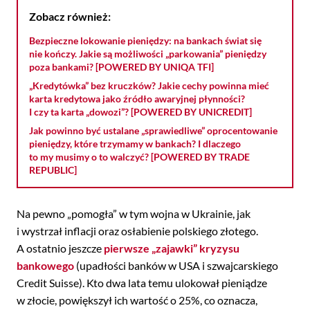
Zobacz również:
Bezpieczne lokowanie pieniędzy: na bankach świat się
nie kończy. Jakie są możliwości „parkowania” pieniędzy
poza bankami? [POWERED BY UNIQA TFI]
„Kredytówka” bez kruczków? Jakie cechy powinna mieć
karta kredytowa jako źródło awaryjnej płynności?
I czy ta karta „dowozi”? [POWERED BY UNICREDIT]
Jak powinno być ustalane „sprawiedliwe” oprocentowanie
pieniędzy, które trzymamy w bankach? I dlaczego
to my musimy o to walczyć? [POWERED BY TRADE
REPUBLIC]
Na pewno „pomogła” w tym wojna w Ukrainie, jak
i wystrzał inflacji oraz osłabienie polskiego złotego.
A ostatnio jeszcze
pierwsze „zajawki” kryzysu
bankowego
(upadłości banków w USA i szwajcarskiego
Credit Suisse). Kto dwa lata temu ulokował pieniądze
w złocie, powiększył ich wartość o 25%, co oznacza,