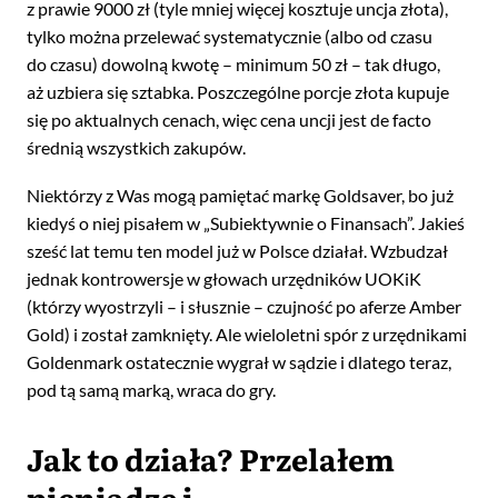
z prawie 9000 zł (tyle mniej więcej kosztuje uncja złota),
tylko można przelewać systematycznie (albo od czasu
do czasu) dowolną kwotę – minimum 50 zł – tak długo,
aż uzbiera się sztabka. Poszczególne porcje złota kupuje
się po aktualnych cenach, więc cena uncji jest de facto
średnią wszystkich zakupów.
Niektórzy z Was mogą pamiętać markę Goldsaver, bo już
kiedyś o niej pisałem w „Subiektywnie o Finansach”. Jakieś
sześć lat temu ten model już w Polsce działał. Wzbudzał
jednak kontrowersje w głowach urzędników UOKiK
(którzy wyostrzyli – i słusznie – czujność po aferze Amber
Gold) i został zamknięty. Ale wieloletni spór z urzędnikami
Goldenmark ostatecznie wygrał w sądzie i dlatego teraz,
pod tą samą marką, wraca do gry.
Jak to działa? Przelałem
pieniądze i…