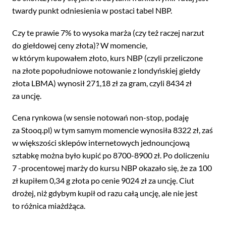
twardy punkt odniesienia w postaci tabel NBP.
Czy te prawie 7% to wysoka marża (czy też raczej narzut
do giełdowej ceny złota)? W momencie,
w którym kupowałem złoto, kurs NBP (czyli przeliczone
na złote popołudniowe notowanie z londyńskiej giełdy
złota LBMA) wynosił 271,18 zł za gram, czyli 8434 zł
za uncję.
Cena rynkowa (w sensie notowań non-stop, podaję
za Stooq.pl) w tym samym momencie wynosiła 8322 zł, zaś
w większości sklepów internetowych jednouncjową
sztabkę można było kupić po 8700-8900 zł. Po doliczeniu
7 -procentowej marży do kursu NBP okazało się, że za 100
zł kupiłem 0,34 g złota po cenie 9024 zł za uncję. Ciut
drożej, niż gdybym kupił od razu całą uncję, ale nie jest
to różnica miażdżąca.