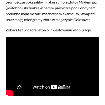
pewność, że pokazaliby mi akurat moje złoto? Miałem już
(podobno) skrzynki z winem w piwniczce pod Londynem,
podobno mam metale szlachetne w skarbcu w Szwajcarii,
teraz mogę mieć gramy złota w magazynie Goldsaver.
Zobacz też wideofelieton o inwestowaniu w obligacje: