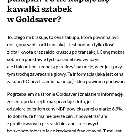
kawałki sztabek
w Goldsaver?
To, czego mi brakuje, to cena zakupu, która powinna być
dostępna w historii transakcji. Jest podana tylko ilość
złota i kwota oraz saldo kruszcu po transakcji. Cenę można
sobie na podstawie tych parametrów wyliczyć,
ale i tak potem trzeba ją przeliczyć na uncję, więc jest przy
tym trochę zawracania głowy. Ta informacja (jaka jest cena
zakupu PO przeliczeniu na uncję) sklep powinien podawać.
Pogrzebałem na stronie Goldsaver i znalazłem informację,
że cena, po której firma sprzedaje złoto, jest
odzwierciedleniem ceny NBP powiększonej o marżę 6,9%.
To dobrze, że firma nie bierze cen „z powietrza” ani
z publikowanych przez siebie tabel kursowych,
bo skończyłoby się jak z kredytami frankowymi. Tutaj jest