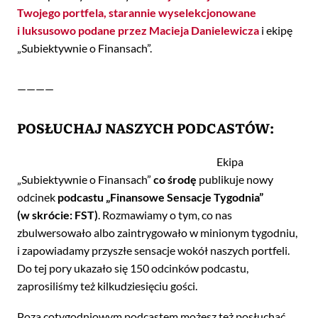
Twojego portfela, starannie wyselekcjonowane
i luksusowo podane przez Macieja Danielewicza
i ekipę
„Subiektywnie o Finansach”.
————
POSŁUCHAJ NASZYCH PODCASTÓW:
Ekipa
„Subiektywnie o Finansach”
co środę
publikuje nowy
odcinek
podcastu „Finansowe Sensacje Tygodnia”
(w skrócie: FST)
. Rozmawiamy o tym, co nas
zbulwersowało albo zaintrygowało w minionym tygodniu,
i zapowiadamy przyszłe sensacje wokół naszych portfeli.
Do tej pory ukazało się 150 odcinków podcastu,
zaprosiliśmy też kilkudziesięciu gości.
Poza cotygodniowym podcastem możesz też posłuchać