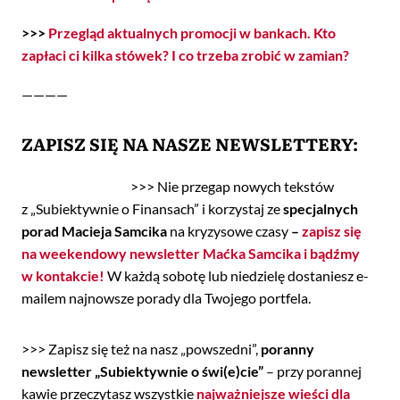
>>>
Przegląd aktualnych promocji w bankach. Kto
zapłaci ci kilka stówek? I co trzeba zrobić w zamian?
————
ZAPISZ SIĘ NA NASZE NEWSLETTERY:
>>> Nie przegap nowych tekstów
z „Subiektywnie o Finansach” i korzystaj ze
specjalnych
porad Macieja Samcika
na kryzysowe czasy
–
zapisz się
na weekendowy newsletter Maćka Samcika i bądźmy
w kontakcie!
W każdą sobotę lub niedzielę dostaniesz e-
mailem najnowsze porady dla Twojego portfela.
>>> Zapisz się też na nasz „powszedni”,
poranny
newsletter „Subiektywnie o świ(e)cie”
– przy porannej
kawie przeczytasz wszystkie
najważniejsze wieści dla