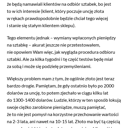
że będą namawiali klientów na odbiór sztabek, bo jest
to w ich interesie (klient, który poczuje uncję złota
w rękach prawdopodobnie będzie chciał tego więcej
i stanie się stałym klientem sklepu).
Tego elementu jednak – wymiany wpłaconych pieniędzy
na sztabkę – akurat jeszcze nie przetestowałem,
nie opowiem Wam więc, jak wygląda procedura odbioru
sztabki. Ale za kilka tygodni i tę część testów będę miał
za sobą i może się podzielę przemyśleniami.
Większy problem mam z tym, że ogólnie złoto jest teraz
bardzo drogie. Pamiętam, że gdy ostatnio było po 2000
dolarów za uncję, to potem zjechało w ciągu kilku lat
do 1300-1400 dolarów. Ludzie, którzy w ten sposób lokują
swoje ciężko zarobione pieniądze, muszą pamiętać,
że to nie jest pomysł na korzystne przechowanie wartości
na 2-3 lata, ani nawet na 10-15 lat. Złoto ma być tą częścią