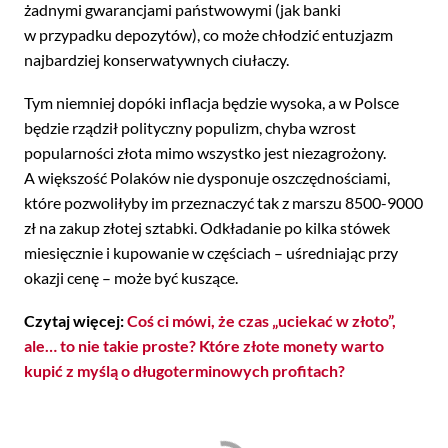
żadnymi gwarancjami państwowymi (jak banki
w przypadku depozytów), co może chłodzić entuzjazm
najbardziej konserwatywnych ciułaczy.
Tym niemniej dopóki inflacja będzie wysoka, a w Polsce
będzie rządził polityczny populizm, chyba wzrost
popularności złota mimo wszystko jest niezagrożony.
A większość Polaków nie dysponuje oszczędnościami,
które pozwoliłyby im przeznaczyć tak z marszu 8500-9000
zł na zakup złotej sztabki. Odkładanie po kilka stówek
miesięcznie i kupowanie w częściach – uśredniając przy
okazji cenę – może być kuszące.
Czytaj więcej:
Coś ci mówi, że czas „uciekać w złoto”,
ale… to nie takie proste? Które złote monety warto
kupić z myślą o długoterminowych profitach?