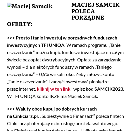
MACIEJ SAMCIK
POLECA
PORZĄDNE
OFERTY
:
>>> Prosto i tanio inwestuj w porządnych funduszach
inwestycyjnych TFI UNIQA.
W ramach programu „Tanie
oszczędzanie” można kupić fundusze inwestujące na całym
świecie bez opłat dystrybucyjnych. Opłata za zarządzanie
wynosi – dla niektórych funduszy w ramach „Taniego
oszczędzania” – 0,5% w skali roku. Żeby założyć konto
„Tanie oszczędzanie” i zacząć inwestować pieniądze
przez internet,
kliknij w ten link
i wpisz
kod SAMCIK2023
.
W TFI UNIQA konto IKZE ma Maciek Samcik.
>>> Waluty obce kupuj po dobrych kursach
na Cinkciarz.pl.
„Subiektywnie o Finansach” poleca fintech
Cinkciarz.pl oferujący m.in. usługę portfela walutowego.
Na Cinkciarz.pl kupisz dolary i euro – i kilkadziesiąt innych