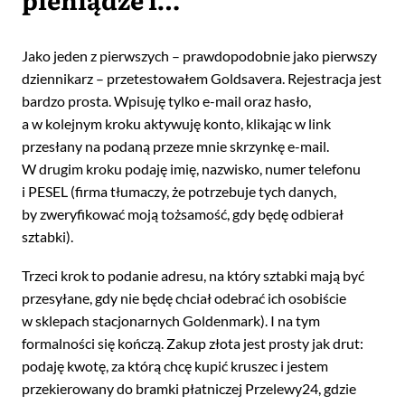
Jako jeden z pierwszych – prawdopodobnie jako pierwszy
dziennikarz – przetestowałem Goldsavera. Rejestracja jest
bardzo prosta. Wpisuję tylko e-mail oraz hasło,
a w kolejnym kroku aktywuję konto, klikając w link
przesłany na podaną przeze mnie skrzynkę e-mail.
W drugim kroku podaję imię, nazwisko, numer telefonu
i PESEL (firma tłumaczy, że potrzebuje tych danych,
by zweryfikować moją tożsamość, gdy będę odbierał
sztabki).
Trzeci krok to podanie adresu, na który sztabki mają być
przesyłane, gdy nie będę chciał odebrać ich osobiście
w sklepach stacjonarnych Goldenmark). I na tym
formalności się kończą. Zakup złota jest prosty jak drut:
podaję kwotę, za którą chcę kupić kruszec i jestem
przekierowany do bramki płatniczej Przelewy24, gdzie