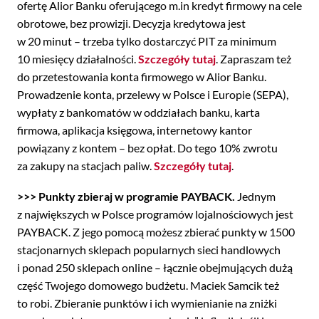
ofertę Alior Banku oferującego m.in kredyt firmowy na cele
obrotowe, bez prowizji. Decyzja kredytowa jest
w 20 minut – trzeba tylko dostarczyć PIT za minimum
10 miesięcy działalności.
Szczegóły tutaj
. Zapraszam też
do przetestowania konta firmowego w Alior Banku.
Prowadzenie konta, przelewy w Polsce i Europie (SEPA),
wypłaty z bankomatów w oddziałach banku, karta
firmowa, aplikacja księgowa, internetowy kantor
powiązany z kontem – bez opłat. Do tego 10% zwrotu
za zakupy na stacjach paliw.
Szczegóły tutaj
.
>>>
Punkty zbieraj w programie PAYBACK.
Jednym
z największych w Polsce programów lojalnościowych jest
PAYBACK. Z jego pomocą możesz zbierać punkty w 1500
stacjonarnych sklepach popularnych sieci handlowych
i ponad 250 sklepach online – łącznie obejmujących dużą
część Twojego domowego budżetu. Maciek Samcik też
to robi. Zbieranie punktów i ich wymienianie na zniżki