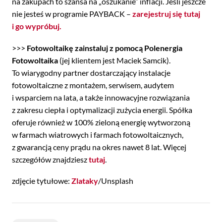
na zakupach to szansa na „oszukanie” inflacji. Jeśli jeszcze
nie jesteś w programie PAYBACK –
zarejestruj się tutaj
i go wypróbuj.
>>>
Fotowoltaikę zainstaluj z pomocą Polenergia
Fotowoltaika
(jej klientem jest Maciek Samcik).
To wiarygodny partner dostarczający instalacje
fotowoltaiczne z montażem, serwisem, audytem
i wsparciem na lata, a także innowacyjne rozwiązania
z zakresu ciepła i optymalizacji zużycia energii. Spółka
oferuje również w 100% zieloną energię wytworzoną
w farmach wiatrowych i farmach fotowoltaicznych,
z gwarancją ceny prądu na okres nawet 8 lat. Więcej
szczegółów znajdziesz
tutaj
.
zdjęcie tytułowe:
Zlataky
/Unsplash