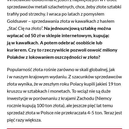
sprzedawców metali szlachetnych, chce, żeby złote sztabki
trafiły pod strzechy. I wraca po latach z pomysłem
Goldsaver – sprzedawania złota w kawałkach z hasłem
„Stać Cię na złoto”.
Na jednouncjową sztabkę można
wpłacać od 50 zł w sklepie internetowym, kupując
ją w kawałkach. A potem odebrać osobiście lub
kurierem. Czy to rzeczywiście pozwoli oswoić miliony
Polaków z lokowaniem oszczędności w złoto?
Popularność złota rośnie zarówno w skali globalnej, jak
i w naszym krajowym wydaniu. Z szacunków sprzedawców
złota wynika, że w zeszłym roku Polacy kupili jakieś 19 ton
kruszcu w sztabkach i monetach. To wciąż nie są duże
inwestycje w porównaniu z krajami Zachodu (Niemcy
rocznie kupują 100 ton złota), ale jeszcze pięć lat temu
sprzedaż złota w Polsce nie przekraczała 4-5 ton. Teraz jest
pięć razy większa.