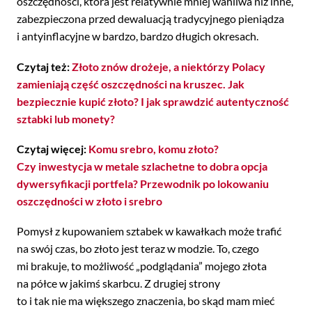
oszczędności, która jest relatywnie mniej wahliwa niż inne,
zabezpieczona przed dewaluacją tradycyjnego pieniądza
i antyinflacyjne w bardzo, bardzo długich okresach.
Czytaj też:
Złoto znów drożeje, a niektórzy Polacy
zamieniają część oszczędności na kruszec. Jak
bezpiecznie kupić złoto? I jak sprawdzić autentyczność
sztabki lub monety?
Czytaj więcej:
Komu srebro, komu złoto?
Czy inwestycja w metale szlachetne to dobra opcja
dywersyfikacji portfela? Przewodnik po lokowaniu
oszczędności w złoto i srebro
Pomysł z kupowaniem sztabek w kawałkach może trafić
na swój czas, bo złoto jest teraz w modzie. To, czego
mi brakuje, to możliwość „podglądania” mojego złota
na półce w jakimś skarbcu. Z drugiej strony
to i tak nie ma większego znaczenia, bo skąd mam mieć