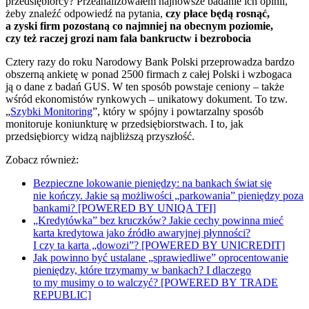
przedsiębiorcy? Przeanalizowałem najnowsze badanie ich opinii,
żeby znaleźć odpowiedź na pytania,
czy płace będą rosnąć,
a zyski firm pozostaną co najmniej na obecnym poziomie,
czy też raczej grozi nam fala bankructw i bezrobocia
Cztery razy do roku Narodowy Bank Polski przeprowadza bardzo
obszerną ankietę w ponad 2500 firmach z całej Polski i wzbogaca
ją o dane z badań GUS. W ten sposób powstaje ceniony – także
wśród ekonomistów rynkowych – unikatowy dokument. To tzw.
„
Szybki Monitoring
”, który w spójny i powtarzalny sposób
monitoruje koniunkturę w przedsiębiorstwach. I to, jak
przedsiębiorcy widzą najbliższą przyszłość.
Zobacz również:
Bezpieczne lokowanie pieniędzy: na bankach świat się
nie kończy. Jakie są możliwości „parkowania” pieniędzy poza
bankami? [POWERED BY UNIQA TFI]
„Kredytówka” bez kruczków? Jakie cechy powinna mieć
karta kredytowa jako źródło awaryjnej płynności?
I czy ta karta „dowozi”? [POWERED BY UNICREDIT]
Jak powinno być ustalane „sprawiedliwe” oprocentowanie
pieniędzy, które trzymamy w bankach? I dlaczego
to my musimy o to walczyć? [POWERED BY TRADE
REPUBLIC]