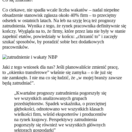
Co ciekawe, nie spadła wcale liczba wakatów – nadal niepełne
obsadzenie stanowisk zgłasza około 40% firm – to przeciętny
odsetek w ostatnich latach. Na łeb na szyję lecą też prognozy
zatrudnienia. Wynika z tego, że rynek pracownika definitywnie się
kończy. Wygląda na to, że firmy, które przez lata nie były w stanie
zapełnić etatów, powiedziały w końcu: „chrzanić to” i zaczęły
szukać sposobów, by poradzić sobie bez dodatkowych
pracowników.
Jaki z tego wniosek dla nas? Jeśli planowaliście zmienić pracę,
to „okienko transferowe” właśnie się zamyka – o ile już się
nie zamknęło. I nie ma co się łudzić, że „w mojej branży zawsze
będą zatrudniać”.
„Kwartalne prognozy zatrudnienia pogorszyły się
we wszystkich analizowanych grupach
przedsiębiorstw. Spadek wskaźnika, o przeciętnej
głębokości, odnotowano we wszystkich klasach
wielkości firm, wśród eksporterów i producentów
na rynek krajowy. Perspektywy zatrudnienia
pogorszyły się również we wszystkich głównych
sektorach gospodarki”