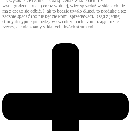
tak wysokie, że realnie spada sprzedaż w sklepach. I że
wynagrodzenia rosną coraz wolniej, więc sprzedaż w sklepach nie
ma z czego się odbić. I jak to będzie trwało dłużej, to produkcja też
zacznie spadać (bo nie będzie komu sprzedawać). Rząd z jednej
strony dosypuje pieniędzy w świadczeniach i zamrażając różne
rzeczy, ale nie znamy salda tych dwóch strumieni.