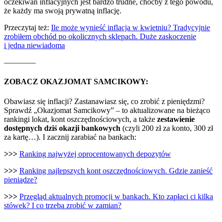
oczekiwań inflacyjnych jest bardzo trudne, choćby z tego powodu,
że każdy ma swoją prywatną inflację.
Przeczytaj też:
Ile może wynieść inflacja w kwietniu? Tradycyjnie
zrobiłem obchód po okolicznych sklepach. Duże zaskoczenie
i jedna niewiadoma
————
ZOBACZ OKAZJOMAT SAMCIKOWY:
Obawiasz się inflacji? Zastanawiasz się, co zrobić z pieniędzmi?
Sprawdź „Okazjomat Samcikowy” – to aktualizowane na bieżąco
rankingi lokat, kont oszczędnościowych, a także
zestawienie
dostępnych dziś okazji bankowych
(czyli 200 zł za konto, 300 zł
za kartę…). I zacznij zarabiać na bankach:
>>>
Ranking najwyżej oprocentowanych depozytów
>>>
Ranking najlepszych kont oszczędnościowych. Gdzie zanieść
pieniądze?
>>>
Przegląd aktualnych promocji w bankach. Kto zapłaci ci kilka
stówek? I co trzeba zrobić w zamian?