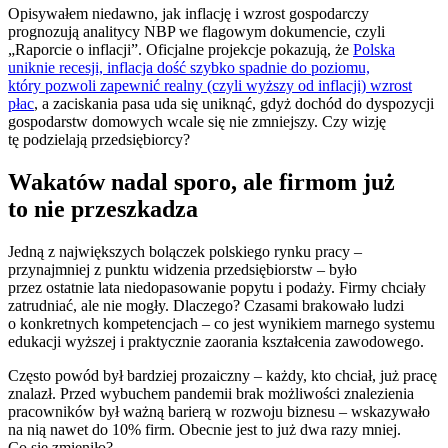
Opisywałem niedawno, jak inflację i wzrost gospodarczy
prognozują analitycy NBP we flagowym dokumencie, czyli
„Raporcie o inflacji”. Oficjalne projekcje pokazują, że
Polska
uniknie recesji, inflacja dość szybko spadnie do poziomu,
który pozwoli zapewnić realny (czyli wyższy od inflacji) wzrost
płac
, a zaciskania pasa uda się uniknąć, gdyż dochód do dyspozycji
gospodarstw domowych wcale się nie zmniejszy. Czy wizję
tę podzielają przedsiębiorcy?
Wakatów nadal sporo, ale firmom już
to nie przeszkadza
Jedną z największych bolączek polskiego rynku pracy –
przynajmniej z punktu widzenia przedsiębiorstw – było
przez ostatnie lata niedopasowanie popytu i podaży. Firmy chciały
zatrudniać, ale nie mogły. Dlaczego? Czasami brakowało ludzi
o konkretnych kompetencjach – co jest wynikiem marnego systemu
edukacji wyższej i praktycznie zaorania kształcenia zawodowego.
Często powód był bardziej prozaiczny – każdy, kto chciał, już pracę
znalazł. Przed wybuchem pandemii brak możliwości znalezienia
pracowników był ważną barierą w rozwoju biznesu – wskazywało
na nią nawet do 10% firm. Obecnie jest to już dwa razy mniej.
Co się zmieniło?