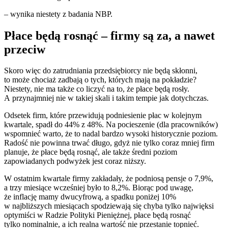
– wynika niestety z badania NBP.
Płace będą rosnąć – firmy są za, a nawet
przeciw
Skoro więc do zatrudniania przedsiębiorcy nie będą skłonni,
to może chociaż zadbają o tych, których mają na pokładzie?
Niestety, nie ma także co liczyć na to, że płace będą rosły.
A przynajmniej nie w takiej skali i takim tempie jak dotychczas.
Odsetek firm, które przewidują podniesienie płac w kolejnym
kwartale, spadł do 44% z 48%. Na pocieszenie (dla pracowników)
wspomnieć warto, że to nadal bardzo wysoki historycznie poziom.
Radość nie powinna trwać długo, gdyż nie tylko coraz mniej firm
planuje, że płace będą rosnąć, ale także średni poziom
zapowiadanych podwyżek jest coraz niższy.
W ostatnim kwartale firmy zakładały, że podniosą pensje o 7,9%,
a trzy miesiące wcześniej było to 8,2%. Biorąc pod uwagę,
że inflację mamy dwucyfrową, a spadku poniżej 10%
w najbliższych miesiącach spodziewają się chyba tylko najwięksi
optymiści w Radzie Polityki Pieniężnej, płace będą rosnąć
tylko nominalnie, a ich realna wartość nie przestanie topnieć.