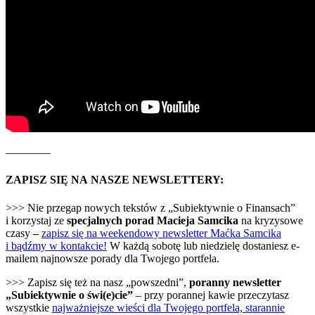
————
ZAPISZ SIĘ NA NASZE NEWSLETTERY:
>>> Nie przegap nowych tekstów z „Subiektywnie o Finansach”
i korzystaj ze
specjalnych porad Macieja Samcika
na kryzysowe
czasy
–
zapisz się na weekendowy newsletter Maćka Samcika
i bądźmy w kontakcie!
W każdą sobotę lub niedzielę dostaniesz e-
mailem najnowsze porady dla Twojego portfela.
>>> Zapisz się też na nasz „powszedni”,
poranny newsletter
„Subiektywnie o świ(e)cie”
– przy porannej kawie przeczytasz
wszystkie
najważniejsze wieści dla Twojego portfela, starannie