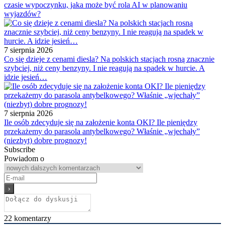
czasie wypoczynku, jaka może być rola AI w planowaniu
wyjazdów?
7 sierpnia 2026
Co się dzieje z cenami diesla? Na polskich stacjach rosną znacznie
szybciej, niż ceny benzyny. I nie reagują na spadek w hurcie. A
idzie jesień…
7 sierpnia 2026
Ile osób zdecyduje się na założenie konta OKI? Ile pieniędzy
przekażemy do parasola antybelkowego? Właśnie „wjechały”
(niezbyt) dobre prognozy!
Subscribe
Powiadom o
22
komentarzy