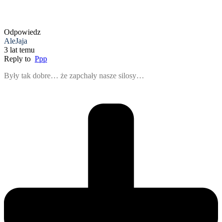
Odpowiedz
AleJaja
3 lat temu
Reply to
Ppp
Były tak dobre… że zapchały nasze silosy…