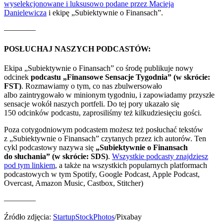
wyselekcjonowane i luksusowo podane przez Macieja
Danielewicza
i ekipę „Subiektywnie o Finansach”.
————
POSŁUCHAJ NASZYCH PODCASTÓW:
Ekipa „Subiektywnie o Finansach” co środę publikuje nowy
odcinek
podcastu „Finansowe Sensacje Tygodnia” (w skrócie:
FST)
. Rozmawiamy o tym, co nas zbulwersowało
albo zaintrygowało w minionym tygodniu, i zapowiadamy przyszłe
sensacje wokół naszych portfeli. Do tej pory ukazało się
150 odcinków podcastu, zaprosiliśmy też kilkudziesięciu gości.
Poza cotygodniowym podcastem możesz też posłuchać tekstów
z „Subiektywnie o Finansach” czytanych przez ich autorów. Ten
cykl podcastowy nazywa się
„Subiektywnie o Finansach
do słuchania” (w skrócie: SDS)
.
Wszystkie podcasty znajdziesz
pod tym linkiem
, a także na wszystkich popularnych platformach
podcastowych w tym Spotify, Google Podcast, Apple Podcast,
Overcast, Amazon Music, Castbox, Stitcher)
————
Źródło zdjęcia:
StartupStockPhotos
/Pixabay