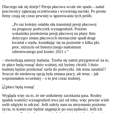
Dlaczego tak się dzieje? Presja płacowa wcale nie spada – nadal
pracownicy zgłaszają oczekiwania i wywierają naciski. Po prostu
firmy czują się coraz pewniej w ignorowaniu tych próśb.
„Po raz kolejny osłabła siła transmisji presji płacowej
na prognozy podwyżek wynagrodzeń. Poziom
wskaźnika przełożenia presji płacowej na plany firm
dotyczące zmian płacowych nieznacznie spadł drugi
kwartał z rzędu, kształtując się na poziomie o kilka pkt.
proc. niższym od historycznego maksimum
odnotowanego pod koniec 2021 r.”
– stwierdzają autorzy badania. Trzeba się zatem przygotować na to,
że płace będą rosnąć dużo wolniej, niż byśmy chcieli. I dużo
trudniej będzie przekonać szefa do podwyżki. Jak temu zaradzić?
Jeszcze do niedawna opcją była zmiana pracy, ale teraz – jak
wspomniałem wcześniej – o to jest coraz trudniej.
Wygląda więc na to, że nie unikniemy zaciskania pasa. Realny
spadek wartości wynagrodzeń trwa już od roku, więc pewnie wiele
osób zdążyło to odczuć. Jeśli zależy nam na utrzymaniu poziomu
życia, to konieczne będzie sięgnięcie po oszczędności. Jeśli ich