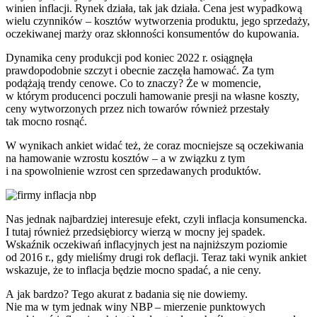
winien inflacji. Rynek działa, tak jak działa. Cena jest wypadkową
wielu czynników – kosztów wytworzenia produktu, jego sprzedaży,
oczekiwanej marży oraz skłonności konsumentów do kupowania.
Dynamika ceny produkcji pod koniec 2022 r. osiągnęła
prawdopodobnie szczyt i obecnie zaczęła hamować. Za tym
podążają trendy cenowe. Co to znaczy? Że w momencie,
w którym producenci poczuli hamowanie presji na własne koszty,
ceny wytworzonych przez nich towarów również przestały
tak mocno rosnąć.
W wynikach ankiet widać też, że coraz mocniejsze są oczekiwania
na hamowanie wzrostu kosztów – a w związku z tym
i na spowolnienie wzrost cen sprzedawanych produktów.
Nas jednak najbardziej interesuje efekt, czyli inflacja konsumencka.
I tutaj również przedsiębiorcy wierzą w mocny jej spadek.
Wskaźnik oczekiwań inflacyjnych jest na najniższym poziomie
od 2016 r., gdy mieliśmy drugi rok deflacji. Teraz taki wynik ankiet
wskazuje, że to inflacja będzie mocno spadać, a nie ceny.
A jak bardzo? Tego akurat z badania się nie dowiemy.
Nie ma w tym jednak winy NBP – mierzenie punktowych