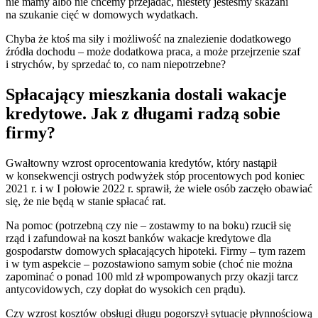
nie mamy albo nie chcemy przejadać, niestety jesteśmy skazani
na szukanie cięć w domowych wydatkach.
Chyba że ktoś ma siły i możliwość na znalezienie dodatkowego
źródła dochodu – może dodatkowa praca, a może przejrzenie szaf
i strychów, by sprzedać to, co nam niepotrzebne?
Spłacający mieszkania dostali wakacje
kredytowe. Jak z długami radzą sobie
firmy?
Gwałtowny wzrost oprocentowania kredytów, który nastąpił
w konsekwencji ostrych podwyżek stóp procentowych pod koniec
2021 r. i w I połowie 2022 r. sprawił, że wiele osób zaczęło obawiać
się, że nie będą w stanie spłacać rat.
Na pomoc (potrzebną czy nie – zostawmy to na boku) rzucił się
rząd i zafundował na koszt banków wakacje kredytowe dla
gospodarstw domowych spłacających hipoteki. Firmy – tym razem
i w tym aspekcie – pozostawiono samym sobie (choć nie można
zapominać o ponad 100 mld zł wpompowanych przy okazji tarcz
antycovidowych, czy dopłat do wysokich cen prądu).
Czy wzrost kosztów obsługi długu pogorszył sytuację płynnościową