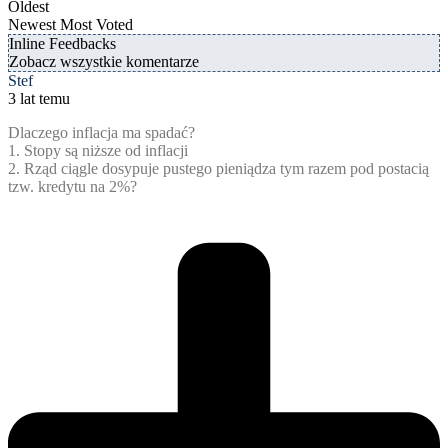
Oldest
Newest
Most Voted
Inline Feedbacks
Zobacz wszystkie komentarze
Stef
3 lat temu
Dlaczego inflacja ma spadać?
1. Stopy są niższe od inflacji
2. Rząd ciągle dosypuje pustego pieniądza tym razem pod postacią
tzw. kredytu na 2%?