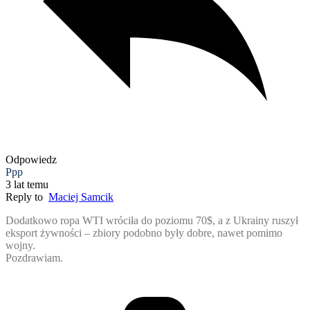
Odpowiedz
Ppp
3 lat temu
Reply to
Maciej Samcik
Dodatkowo ropa WTI wróciła do poziomu 70$, a z Ukrainy ruszył
eksport żywności – zbiory podobno były dobre, nawet pomimo
wojny.
Pozdrawiam.