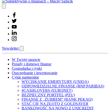
Newsletter
W Twojej sprawie
Porady i domowe finanse
Gospodarka i rynki
Oszczędzanie i inwestowanie
Cykle partnerskie
WYCISKANIE EMERYTURY (UNIQA)
ODPOWIEDZIALNE FINANSE (BNP PARIBAS)
#CASHLOVERS (EURONET)
BEZPIECZNY PORTFEL (PZU)
FINANSE Z „ŻUBREM” (BANK PEKAO)
STAĆ CIĘ NA ZŁOTO Z GOLDSAVER
BANKOWOŚĆ NA NOWO Z UNICREDIT