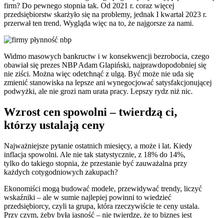
firm? Do pewnego stopnia tak. Od 2021 r. coraz więcej
przedsiębiorstw skarżyło się na problemy, jednak I kwartał 2023 r.
przerwał ten trend. Wygląda więc na to, że najgorsze za nami.
Widmo masowych bankructw i w konsekwencji bezrobocia, czego
obawiał się prezes NBP Adam Glapiński, najprawdopodobniej się
nie ziści. Można więc odetchnąć z ulgą. Być może nie uda się
zmienić stanowiska na lepsze ani wynegocjować satysfakcjonującej
podwyżki, ale nie grozi nam urata pracy. Lepszy rydz niż nic.
Wzrost cen spowolni – twierdzą ci,
którzy ustalają ceny
Najważniejsze pytanie ostatnich miesięcy, a może i lat. Kiedy
inflacja spowolni. Ale nie tak statystycznie, z 18% do 14%,
tylko do takiego stopnia, że przestanie być zauważalna przy
każdych cotygodniowych zakupach?
Ekonomiści mogą budować modele, przewidywać trendy, liczyć
wskaźniki – ale w sumie najlepiej powinni to wiedzieć
przedsiębiorcy, czyli ta grupa, która rzeczywiście te ceny ustala.
Przy czym, żeby była jasność – nie twierdzę, że to biznes jest