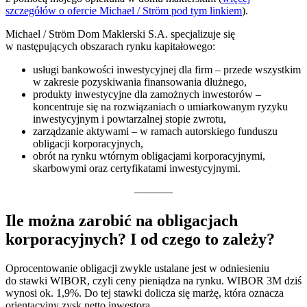
szczegółów o ofercie Michael / Ström pod tym linkiem
).
Michael / Ström Dom Maklerski S.A. specjalizuje się
w następujących obszarach rynku kapitałowego:
usługi bankowości inwestycyjnej dla firm – przede wszystkim
w zakresie pozyskiwania finansowania dłużnego,
produkty inwestycyjne dla zamożnych inwestorów –
koncentruje się na rozwiązaniach o umiarkowanym ryzyku
inwestycyjnym i powtarzalnej stopie zwrotu,
zarządzanie aktywami – w ramach autorskiego funduszu
obligacji korporacyjnych,
obrót na rynku wtórnym obligacjami korporacyjnymi,
skarbowymi oraz certyfikatami inwestycyjnymi.
———–
Ile można zarobić na obligacjach
korporacyjnych? I od czego to zależy?
Oprocentowanie obligacji zwykle ustalane jest w odniesieniu
do stawki WIBOR, czyli ceny pieniądza na rynku. WIBOR 3M dziś
wynosi ok. 1,9%. Do tej stawki dolicza się marżę, która oznacza
orientacyjny zysk netto inwestora.