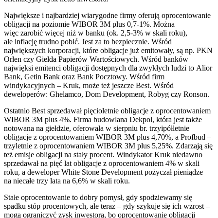
Największe i najbardziej wiarygodne firmy oferują oprocentowanie
obligacji na poziomie WIBOR 3M plus 0,7-1%. Można
więc zarobić więcej niż w banku (ok. 2,5-3% w skali roku),
ale inflację trudno pobić. Jest za to bezpiecznie. Wśród
największych korporacji, które obligacje już emitowały, są np. PKN
Orlen czy Giełda Papierów Wartościowych. Wśród banków
najwięksi emitenci obligacji dostępnych dla zwykłych ludzi to Alior
Bank, Getin Bank oraz Bank Pocztowy. Wśród firm
windykacyjnych – Kruk, może też jeszcze Best. Wśród
deweloperów: Ghelamco, Dom Development, Robyg czy Ronson.
Ostatnio Best sprzedawał pięcioletnie obligacje z oprocentowaniem
WIBOR 3M plus 4%. Firma budowlana Dekpol, która jest także
notowana na giełdzie, oferowała w sierpniu br. trzyipółletnie
obligacje z oprocentowaniem WIBOR 3M plus 4,70%, a Profbud –
trzyletnie z oprocentowaniem WIBOR 3M plus 5,25%. Zdarzają się
też emisje obligacji na stały procent. Windykator Kruk niedawno
sprzedawał na pięć lat obligacje z oprocentowaniem 4% w skali
roku, a deweloper White Stone Development pożyczał pieniądze
na niecałe trzy lata na 6,6% w skali roku.
Stałe oprocentowanie to dobry pomysł, gdy spodziewamy się
spadku stóp procentowych, ale teraz – gdy szykuje się ich wzrost –
mogą ograniczyć zysk inwestora, bo oprocentowanie obligacji