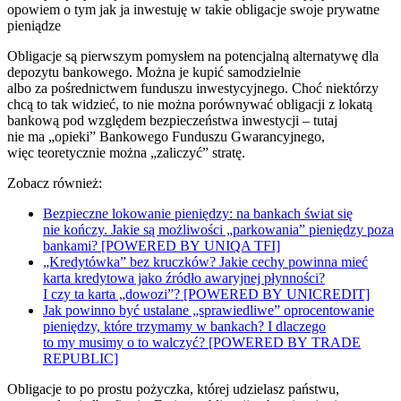
opowiem o tym jak ja inwestuję w takie obligacje swoje prywatne
pieniądze
Obligacje są pierwszym pomysłem na potencjalną alternatywę dla
depozytu bankowego. Można je kupić samodzielnie
albo za pośrednictwem funduszu inwestycyjnego. Choć niektórzy
chcą to tak widzieć, to nie można porównywać obligacji z lokatą
bankową pod względem bezpieczeństwa inwestycji – tutaj
nie ma „opieki” Bankowego Funduszu Gwarancyjnego,
więc teoretycznie można „zaliczyć” stratę.
Zobacz również:
Bezpieczne lokowanie pieniędzy: na bankach świat się
nie kończy. Jakie są możliwości „parkowania” pieniędzy poza
bankami? [POWERED BY UNIQA TFI]
„Kredytówka” bez kruczków? Jakie cechy powinna mieć
karta kredytowa jako źródło awaryjnej płynności?
I czy ta karta „dowozi”? [POWERED BY UNICREDIT]
Jak powinno być ustalane „sprawiedliwe” oprocentowanie
pieniędzy, które trzymamy w bankach? I dlaczego
to my musimy o to walczyć? [POWERED BY TRADE
REPUBLIC]
Obligacje to po prostu pożyczka, której udzielasz państwu,