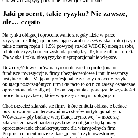
sprawdza i zdążyły porzadnie rozwinąć swój biznes.
Jaki procent, takie ryzyko? Nie zawsze,
ale… często
Na rynku obligacji oprocentowanie z reguły idzie w parze
z ryzykiem. Obligacje pozwalające zarobić 2-3% w skali roku (czyli
takie z marżą rzędu 1-1,5% powyżej stawki WIBOR) niosą za sobą
minimalne ryzyko nieodzyskania pieniędzy. Te, które oferują np. 6-
7% w skali roku, niosą ryzyko nieproporcjonalnie większe.
Duża część inwestorów na rynku obligacji to profesjonalne
fundusze inwestycyjne, firmy ubezpieczeniowe i inni inwestorzy
instytucjonalni. Mają oni profesjonalne zespoły do oceny ryzyka
obligacji poszczególnych firm i de facto to od nich zależy ostateczne
oprocentowanie obligacji. To oni zapewniają powiązanie wysokości
procentu z ryzykiem, które wiąże się z danymi obligacjami.
Choć przecież zdarzają się firmy, które emitują obligacje będące
poza obszarem zainteresowań inwestorów instytucjonalnych.
Wówczas – gdy brakuje weryfikacji „rynkowej” – może się
zdarzyć, że nawet bardzo ryzykowne obligacje będą miały
oprocentowanie charakterystyczne dla wiarygodnych firm.
Po prostu emitent może szukać „jeleni”, czyli inwestorów,