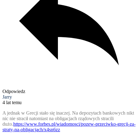
Odpowiedz
Jarry
4 lat temu
A jednak w Grecji stało się inaczej. Na depozytach bankowych nikt
nic nie stracił natomiast na obligacjach rządowych stracili
dużo.
https://www.forbes.pl/wiadomosci/pozew-przeciwko-grecji-za-
straty-na-obligacjach/x4sn6zz