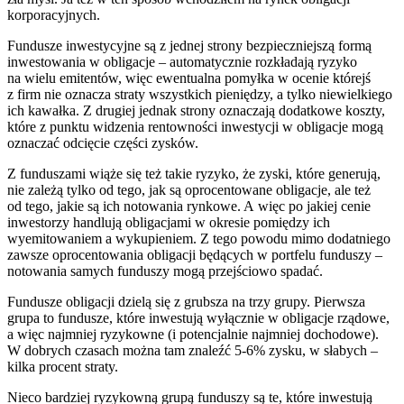
korporacyjnych.
Fundusze inwestycyjne są z jednej strony bezpieczniejszą formą
inwestowania w obligacje – automatycznie rozkładają ryzyko
na wielu emitentów, więc ewentualna pomyłka w ocenie którejś
z firm nie oznacza straty wszystkich pieniędzy, a tylko niewielkiego
ich kawałka. Z drugiej jednak strony oznaczają dodatkowe koszty,
które z punktu widzenia rentowności inwestycji w obligacje mogą
oznaczać odcięcie części zysków.
Z funduszami wiąże się też takie ryzyko, że zyski, które generują,
nie zależą tylko od tego, jak są oprocentowane obligacje, ale też
od tego, jakie są ich notowania rynkowe. A więc po jakiej cenie
inwestorzy handlują obligacjami w okresie pomiędzy ich
wyemitowaniem a wykupieniem. Z tego powodu mimo dodatniego
zawsze oprocentowania obligacji będących w portfelu funduszy –
notowania samych funduszy mogą przejściowo spadać.
Fundusze obligacji dzielą się z grubsza na trzy grupy. Pierwsza
grupa to fundusze, które inwestują wyłącznie w obligacje rządowe,
a więc najmniej ryzykowne (i potencjalnie najmniej dochodowe).
W dobrych czasach można tam znaleźć 5-6% zysku, w słabych –
kilka procent straty.
Nieco bardziej ryzykowną grupą funduszy są te, które inwestują