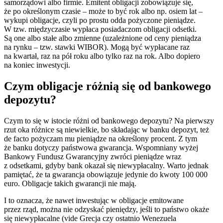
samorządowi albo firmie. Emitent obligacji zobowiązuje się,
że po określonym czasie – może to być rok albo np. osiem lat –
wykupi obligacje, czyli po prostu odda pożyczone pieniądze.
W tzw. międzyczasie wypłaca posiadaczom obligacji odsetki.
Są one albo stałe albo zmienne (uzależnione od ceny pieniądza
na rynku – tzw. stawki WIBOR). Mogą być wypłacane raz
na kwartał, raz na pół roku albo tylko raz na rok. Albo dopiero
na koniec inwestycji.
Czym obligacje różnią się od bankowego
depozytu?
Czym to się w istocie różni od bankowego depozytu? Na pierwszy
rzut oka różnice są niewielkie, bo składając w banku depozyt, też
de facto pożyczam mu pieniądze na określony procent. Z tym
że banku dotyczy państwowa gwarancja. Wspomniany wyżej
Bankowy Fundusz Gwarancyjny zwróci pieniądze wraz
z odsetkami, gdyby bank okazał się niewypłacalny. Warto jednak
pamiętać, że ta gwarancja obowiązuje jedynie do kwoty 100 000
euro. Obligacje takich gwarancji nie mają.
I to oznacza, że nawet inwestując w obligacje emitowane
przez rząd, można nie odzyskać pieniędzy, jeśli to państwo okaże
się niewypłacalne (vide Grecja czy ostatnio Wenezuela