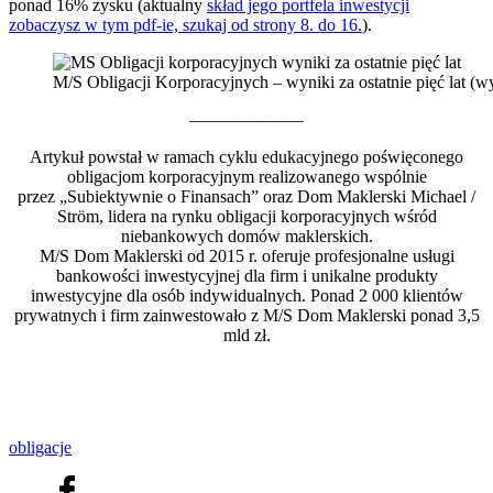
ponad 16% zysku (aktualny
skład jego portfela inwestycji
zobaczysz w tym pdf-ie, szukaj od strony 8. do 16.
).
M/S Obligacji Korporacyjnych – wyniki za ostatnie pięć lat (w
——————–
Artykuł powstał w ramach cyklu edukacyjnego poświęconego
obligacjom korporacyjnym realizowanego wspólnie
przez „Subiektywnie o Finansach” oraz Dom Maklerski Michael /
Ström, lidera na rynku obligacji korporacyjnych wśród
niebankowych domów maklerskich.
M/S Dom Maklerski od 2015 r. oferuje profesjonalne usługi
bankowości inwestycyjnej dla firm i unikalne produkty
inwestycyjne dla osób indywidualnych. Ponad 2 000 klientów
prywatnych i firm zainwestowało z M/S Dom Maklerski ponad 3,5
mld zł.
obligacje