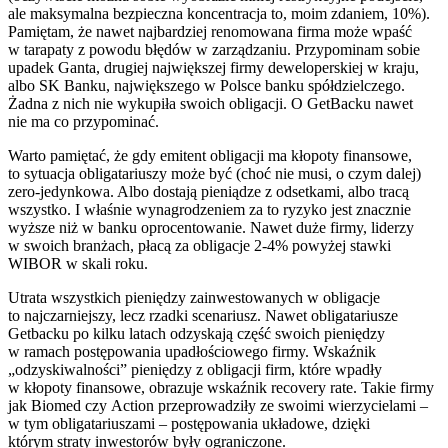
ale maksymalna bezpieczna koncentracja to, moim zdaniem, 10%).
Pamiętam, że nawet najbardziej renomowana firma może wpaść
w tarapaty z powodu błędów w zarządzaniu. Przypominam sobie
upadek Ganta, drugiej największej firmy deweloperskiej w kraju,
albo SK Banku, największego w Polsce banku spółdzielczego.
Żadna z nich nie wykupiła swoich obligacji. O GetBacku nawet
nie ma co przypominać.
Warto pamiętać, że gdy emitent obligacji ma kłopoty finansowe,
to sytuacja obligatariuszy może być (choć nie musi, o czym dalej)
zero-jedynkowa. Albo dostają pieniądze z odsetkami, albo tracą
wszystko. I właśnie wynagrodzeniem za to ryzyko jest znacznie
wyższe niż w banku oprocentowanie. Nawet duże firmy, liderzy
w swoich branżach, płacą za obligacje 2-4% powyżej stawki
WIBOR w skali roku.
Utrata wszystkich pieniędzy zainwestowanych w obligacje
to najczarniejszy, lecz rzadki scenariusz. Nawet obligatariusze
Getbacku po kilku latach odzyskają część swoich pieniędzy
w ramach postępowania upadłościowego firmy. Wskaźnik
„odzyskiwalności” pieniędzy z obligacji firm, które wpadły
w kłopoty finansowe, obrazuje wskaźnik recovery rate. Takie firmy
jak Biomed czy Action przeprowadziły ze swoimi wierzycielami –
w tym obligatariuszami – postępowania układowe, dzięki
którym straty inwestorów były ograniczone.