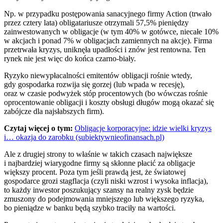
Np. w przypadku postępowania sanacyjnego firmy Action (trwało
przez cztery lata) obligatariusze otrzymali 57,5% pieniędzy
zainwestowanych w obligacje (w tym 40% w gotówce, niecałe 10%
w akcjach i ponad 7% w obligacjach zamiennych na akcje). Firma
przetrwała kryzys, uniknęła upadłości i znów jest rentowna. Ten
rynek nie jest więc do końca czarno-biały.
Ryzyko niewypłacalności emitentów obligacji rośnie wtedy,
gdy gospodarka rozwija się gorzej (lub wpada w recesję),
oraz w czasie podwyżek stóp procentowych (bo wówczas rośnie
oprocentowanie obligacji i koszty obsługi długów mogą okazać się
zabójcze dla najsłabszych firm).
Czytaj więcej o tym:
Obligacje korporacyjne: idzie wielki kryzys
i… okazja do zarobku (subiektywnieofinansach.pl)
Ale z drugiej strony to właśnie w takich czasach największe
i najbardziej wiarygodne firmy są skłonne płacić za obligacje
większy procent. Poza tym jeśli prawdą jest, że światowej
gospodarce grozi stagflacja (czyli niski wzrost i wysoka inflacja),
to każdy inwestor poszukujący szansy na realny zysk będzie
zmuszony do podejmowania mniejszego lub większego ryzyka,
bo pieniądze w banku będą szybko traciły na wartości.