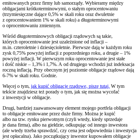
emitowanych przez firmy lub samorządy. Wybieramy między
obligacjami krótkoterminowymi, o stałym oprocentowaniu
(trzymiesięczne dające 0,5% w skali roku oraz dwuletnie
z oprocentowaniem 1% w skali roku) a długoterminowymi
o oprocentowaniu zmiennym.
Wśród długoterminowych obligacji rządowych są takie,
których oprocentowanie jest uzależnione od inflacji –
m.in. czteroletnie i dziesięcioletnie. Pierwsze dają w każdym roku
zysk 0,75% powyżej inflacji z poprzedniego roku, a drugie – 1%
powyżej inflacji. W pierwszym roku oprocentowanie jest stałe
i dość niskie – 1,3% i 1,7%. A od drugiego wchodzi już indeksacja
roczną inflacją. Przy obecnym jej poziomie obligacje rządowe dają
6-7% w skali roku. Godnie.
Więcej o tym,
jak kupić obligacje rządowe, piszę tutaj.
W tym
tekście znajdziesz też porady o tym, jak się można wycofać
z inwestycji w obligacje.
Drugi, bardziej zaawansowany element mojego portfela obligacji
to obligacje emitowane przez duże firmy. Można je kupić
albo na tzw. rynku pierwotnym (czyli wtedy, kiedy sprzedaje
je dana firma), albo na giełdzie, odkupując od innego inwestora
(ale wtedy trzeba sprawdzić, czy cena jest odpowiednia i inwestycja
jest opłacalna). Jako początkujący inwestor kupowałem obligacje