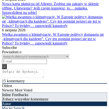
Nowa karta płatnicza od Allegro. Zrobisz nią zakupy w sklepie
offline. Ułatwienie? Jeśli często kupujesz, to… pułapka.
Sprawdziłem na sobie!
6 sierpnia 2026
Wielka awantura o klimatyzację. W Europie politycy domagają się
„klimatyzacji dla każdego”. Czy ten postulat pojawi się też w
Polsce? To byłaby… zapowiedź katastrofy
Subscribe
Powiadom o
15
komentarzy
Oldest
Newest
Most Voted
Inline Feedbacks
Zobacz wszystkie komentarze
Autor
Maciej Samcik