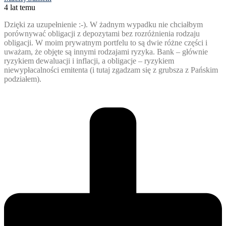
4 lat temu
Dzięki za uzupełnienie :-). W żadnym wypadku nie chciałbym
porównywać obligacji z depozytami bez rozróżnienia rodzaju
obligacji. W moim prywatnym portfelu to są dwie różne części i
uważam, że objęte są innymi rodzajami ryzyka. Bank – głównie
ryzykiem dewaluacji i inflacji, a obligacje – ryzykiem
niewypłacalności emitenta (i tutaj zgadzam się z grubsza z Pańskim
podziałem).