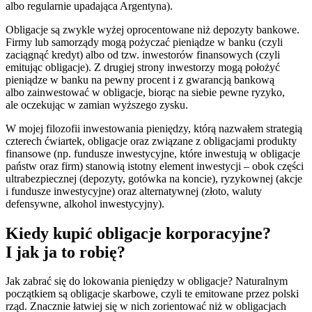
albo regularnie upadająca Argentyna).
Obligacje są zwykle wyżej oprocentowane niż depozyty bankowe.
Firmy lub samorządy mogą pożyczać pieniądze w banku (czyli
zaciągnąć kredyt) albo od tzw. inwestorów finansowych (czyli
emitując obligacje). Z drugiej strony inwestorzy mogą położyć
pieniądze w banku na pewny procent i z gwarancją bankową
albo zainwestować w obligacje, biorąc na siebie pewne ryzyko,
ale oczekując w zamian wyższego zysku.
W mojej filozofii inwestowania pieniędzy, którą nazwałem strategią
czterech ćwiartek, obligacje oraz związane z obligacjami produkty
finansowe (np. fundusze inwestycyjne, które inwestują w obligacje
państw oraz firm) stanowią istotny element inwestycji – obok części
ultrabezpiecznej (depozyty, gotówka na koncie), ryzykownej (akcje
i fundusze inwestycyjne) oraz alternatywnej (złoto, waluty
defensywne, alkohol inwestycyjny).
Kiedy kupić obligacje korporacyjne?
I jak ja to robię?
Jak zabrać się do lokowania pieniędzy w obligacje? Naturalnym
początkiem są obligacje skarbowe, czyli te emitowane przez polski
rząd. Znacznie łatwiej się w nich zorientować niż w obligacjach