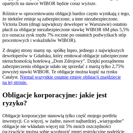
opartych na stawce WIBOR będzie coraz wyższe.
Różnice w oprocentowaniu obligacji bardzo często wynikają z tego,
że niektóre emisje są zabezpieczone, a inne niezabezpieczone.
Victoria Dom (drugi największy deweloper w Warszawie) ostatnio
płacił za obligacje niezabezpieczone stawkę WIBOR 6M plus 5,5%
(co oznacza zysk rzędu 7% rocznie po ostatnich podwyżkach stóp
procentowych i wskaźników WIBOR).
Z drugiej strony mamy np. spółkę Inpro, jednego z największych
deweloperów w Gdańsku, który emitował obligacje zabezpieczone
nieruchomością hotelową „Dom Zdrojowy”. Dzięki porządnemu
zabezpieczeniu obligacje udało się sprzedać z marżą tylko 2,75%
powyżej stawki WIBOR. Te obligacje można kupić na rynku
Catalyst.
Niemal wszystkie ostatnie emisje obligacji znajdziecie
na tej stronie.
Obligacje korporacyjne: jakie jest
ryzyko?
Obligacje korporacyjne stanowią tylko część mojego portfela
inwestycji. Co więcej, w żadne, nawet najbardziej „wiarygodne”
obligacje nie wkładam więcej niż 5% moich oszczędności
(oczywiście można sobie wyobrazić mniej restrykcyjne podejście,