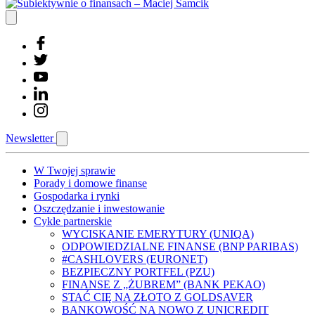
Newsletter
W Twojej sprawie
Porady i domowe finanse
Gospodarka i rynki
Oszczędzanie i inwestowanie
Cykle partnerskie
WYCISKANIE EMERYTURY (UNIQA)
ODPOWIEDZIALNE FINANSE (BNP PARIBAS)
#CASHLOVERS (EURONET)
BEZPIECZNY PORTFEL (PZU)
FINANSE Z „ŻUBREM” (BANK PEKAO)
STAĆ CIĘ NA ZŁOTO Z GOLDSAVER
BANKOWOŚĆ NA NOWO Z UNICREDIT