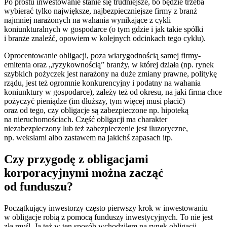
Po prostu inwestowanie stanie się trudniejsze, bo będzie trzeba
wybierać tylko największe, najbezpieczniejsze firmy z branż
najmniej narażonych na wahania wynikające z cykli
koniunkturalnych w gospodarce (o tym gdzie i jak takie spółki
i branże znaleźć, opowiem w kolejnych odcinkach tego cyklu).
Oprocentowanie obligacji, poza wiarygodnością samej firmy-
emitenta oraz „ryzykownością” branży, w której działa (np. rynek
szybkich pożyczek jest narażony na duże zmiany prawne, politykę
rządu, jest też ogromnie konkurencyjny i podatny na wahania
koniunktury w gospodarce), zależy też od okresu, na jaki firma chce
pożyczyć pieniądze (im dłuższy, tym więcej musi płacić)
oraz od tego, czy obligacje są zabezpieczone np. hipoteką
na nieruchomościach. Część obligacji ma charakter
niezabezpieczony lub też zabezpieczenie jest iluzoryczne,
np. wekslami albo zastawem na jakichś zapasach itp.
Czy przygodę z obligacjami
korporacyjnymi można zacząć
od funduszu?
Początkujący inwestorzy często pierwszy krok w inwestowaniu
w obligacje robią z pomocą funduszy inwestycyjnych. To nie jest
zła myśl. Ja też w ten sposób wchodziłem na rynek obligacji