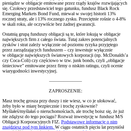
pieniądze w obligacje emitowane przez rządy krajów rozwijających
się. Czołowy przedstawiciel tego gatunku, fundusz Black Rock
Emerging Markets Bond Fund, miewał w swojej historii 13%
rocznej straty, ale i 13% rocznego zysku. Przeciętnie rośnie o 4-8%
w skali roku, ale oczywiście bez żadnej gwarancji.
Ostatnią grupą funduszy obligacji są te, które lokują w obligacje
największych firm z całego świata. Tutaj zakres potencjalnych
zysków i strat zależy wyłącznie od poziomu ryzyka przyjętego
przez zarządzających funduszem – czy inwestuje wyłącznie
w obligacje największych światowych korporacji (np. McDonalds’a
czy Coca-Coli) czy częściowo w tzw. junk bonds, czyli „obligacje
śmieciowe” emitowane przez firmy o niskim ratingu, czyli ocenie
wiarygodności inwestycyjnej.
———————
ZAPROSZENIE:
Masz trochę grosza przy duszy i nie wiesz, w co je ulokować,
żeby było w miarę bezpiecznie i trochę zyskownie?
Myślałeś/myślałaś o nieruchomościach, ale trochę boisz się, że już
nie zdążysz do tego pociągu? Rozważ inwestycję w fundusz M/S
Obligacji Korporacyjnych FIZ.
Podstawowe informacje o nim
znajdziesz pod tym linkiem.
W ciągu ostatnich pięciu lat przyniósł