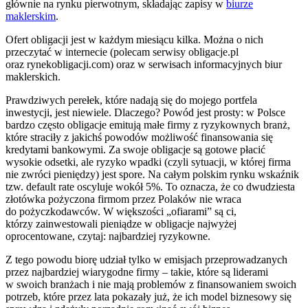
głównie na rynku pierwotnym, składając zapisy w
biurze
maklerskim
.
Ofert obligacji jest w każdym miesiącu kilka. Można o nich
przeczytać w internecie (polecam serwisy obligacje.pl
oraz rynekobligacji.com) oraz w serwisach informacyjnych biur
maklerskich.
Prawdziwych perełek, które nadają się do mojego portfela
inwestycji, jest niewiele. Dlaczego? Powód jest prosty: w Polsce
bardzo często obligacje emitują małe firmy z ryzykownych branż,
które straciły z jakichś powodów możliwość finansowania się
kredytami bankowymi. Za swoje obligacje są gotowe płacić
wysokie odsetki, ale ryzyko wpadki (czyli sytuacji, w której firma
nie zwróci pieniędzy) jest spore. Na całym polskim rynku wskaźnik
tzw. default rate oscyluje wokół 5%. To oznacza, że co dwudziesta
złotówka pożyczona firmom przez Polaków nie wraca
do pożyczkodawców. W większości „ofiarami” są ci,
którzy zainwestowali pieniądze w obligacje najwyżej
oprocentowane, czytaj: najbardziej ryzykowne.
Z tego powodu biorę udział tylko w emisjach przeprowadzanych
przez najbardziej wiarygodne firmy – takie, które są liderami
w swoich branżach i nie mają problemów z finansowaniem swoich
potrzeb, które przez lata pokazały już, że ich model biznesowy się