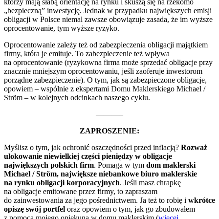
którzy mają słabą orientację na rynku i skuszą się na rzekomo
„bezpieczną” inwestycję. Jednak w przypadku największych emisji
obligacji w Polsce niemal zawsze obowiązuje zasada, że im wyższe
oprocentowanie, tym wyższe ryzyko.
Oprocentowanie zależy też od zabezpieczenia obligacji majątkiem
firmy, która je emituje. To zabezpieczenie też wpływa
na oprocentowanie (ryzykowna firma może sprzedać obligacje przy
znacznie mniejszym oprocentowaniu, jeśli zaoferuje inwestorom
porządne zabezpieczenie). O tym, jak są zabezpieczone obligacje,
opowiem – wspólnie z ekspertami Domu Maklerskiego Michael /
Ström – w kolejnych odcinkach naszego cyklu.
———–
ZAPROSZENIE:
Myślisz o tym, jak ochronić oszczędności przed inflacją?
Rozważ
ulokowanie niewielkiej części pieniędzy w obligacje
największych polskich firm
. Pomaga w tym
dom maklerski
Michael / Ström, największe niebankowe biuro maklerskie
na rynku obligacji korporacyjnych
. Jeśli masz chrapkę
na obligacje emitowane przez firmy, to zapraszam
do zainwestowania za jego pośrednictwem. Ja też to robię i
wkrótce
opiszę swój portfel
oraz opowiem o tym, jak go zbudowałem
z pomocą mojego opiekuna w domu maklerskim (
więcej