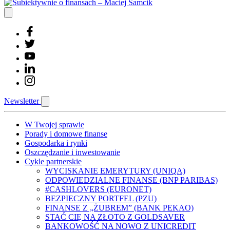
Newsletter
W Twojej sprawie
Porady i domowe finanse
Gospodarka i rynki
Oszczędzanie i inwestowanie
Cykle partnerskie
WYCISKANIE EMERYTURY (UNIQA)
ODPOWIEDZIALNE FINANSE (BNP PARIBAS)
#CASHLOVERS (EURONET)
BEZPIECZNY PORTFEL (PZU)
FINANSE Z „ŻUBREM” (BANK PEKAO)
STAĆ CIĘ NA ZŁOTO Z GOLDSAVER
BANKOWOŚĆ NA NOWO Z UNICREDIT