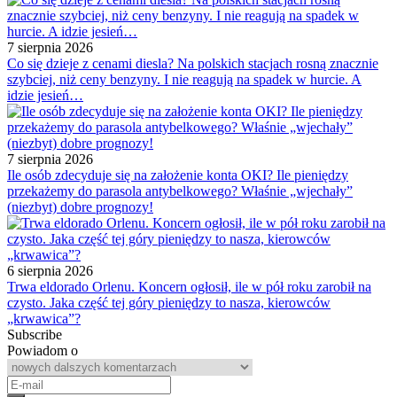
7 sierpnia 2026
Co się dzieje z cenami diesla? Na polskich stacjach rosną znacznie
szybciej, niż ceny benzyny. I nie reagują na spadek w hurcie. A
idzie jesień…
7 sierpnia 2026
Ile osób zdecyduje się na założenie konta OKI? Ile pieniędzy
przekażemy do parasola antybelkowego? Właśnie „wjechały”
(niezbyt) dobre prognozy!
6 sierpnia 2026
Trwa eldorado Orlenu. Koncern ogłosił, ile w pół roku zarobił na
czysto. Jaka część tej góry pieniędzy to nasza, kierowców
„krwawica”?
Subscribe
Powiadom o