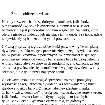
Źródło: obliczenia własne
Na całym świecie banki są dobrymi płatnikami, jeśli chodzi
o regularność i wysokość dywidend. Natomiast nasz sektor
bankowy nie jest jednorodny pod tym względem. Są banki, które
oferują niskie dywidendy lub nie płacą ich w ogóle, i są takie, gdzie
te dywidendy są bardzo atrakcyjne i powtarzalne.
Główną przyczyną tego, że słabe banki prawie w ogóle nie płacą
dywidend, jest fakt wzięcia przez nie zbyt dużego ryzyka na siebie
np. w postaci kredytów hipotecznych. W przyszłości ta sytuacja
powinna się jednak odwrócić i banki może będą bardziej ostrożne
w oferowaniu zbyt ryzykownych produktów, a to oznacza, że jest
szansa na przełożenie się na możliwość wypłaty dywidend w całym
sektorze, a nie tylko przez najlepsze banki.
Co ciekawe, można zauważyć sprzężenie zwrotne pomiędzy
wysokością i regularnością dywidend, a zachowaniem się kursu
giełdowego akcji banku. Z naszej tabeli ewidentnie wynika,
że banki „dywidendowe”, oferują również atrakcyjne stopy zwrotu,
jeśli chodzi o wzrost kursu. Jedynym wyjątkiem jest chyba
tylko Bank Pekao. Być może ciąży tu fakt, że głównym