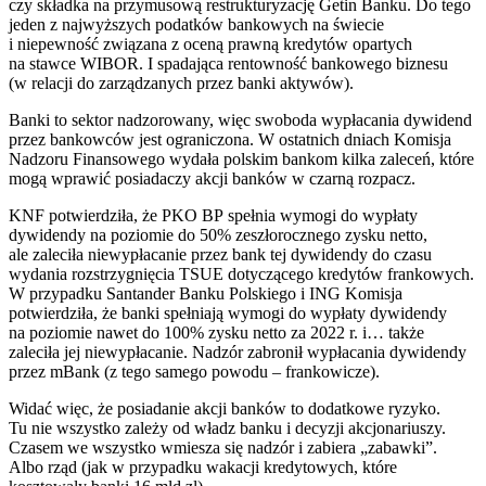
czy składka na przymusową restrukturyzację Getin Banku. Do tego
jeden z najwyższych podatków bankowych na świecie
i niepewność związana z oceną prawną kredytów opartych
na stawce WIBOR. I spadająca rentowność bankowego biznesu
(w relacji do zarządzanych przez banki aktywów).
Banki to sektor nadzorowany, więc swoboda wypłacania dywidend
przez bankowców jest ograniczona. W ostatnich dniach Komisja
Nadzoru Finansowego wydała polskim bankom kilka zaleceń, które
mogą wprawić posiadaczy akcji banków w czarną rozpacz.
KNF potwierdziła, że PKO BP spełnia wymogi do wypłaty
dywidendy na poziomie do 50% zeszłorocznego zysku netto,
ale zaleciła niewypłacanie przez bank tej dywidendy do czasu
wydania rozstrzygnięcia TSUE dotyczącego kredytów frankowych.
W przypadku Santander Banku Polskiego i ING Komisja
potwierdziła, że banki spełniają wymogi do wypłaty dywidendy
na poziomie nawet do 100% zysku netto za 2022 r. i… także
zaleciła jej niewypłacanie. Nadzór zabronił wypłacania dywidendy
przez mBank (z tego samego powodu – frankowicze).
Widać więc, że posiadanie akcji banków to dodatkowe ryzyko.
Tu nie wszystko zależy od władz banku i decyzji akcjonariuszy.
Czasem we wszystko wmiesza się nadzór i zabiera „zabawki”.
Albo rząd (jak w przypadku wakacji kredytowych, które