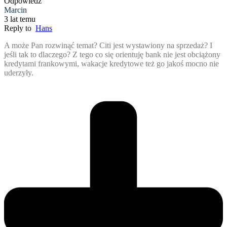
Odpowiedz
Marcin
3 lat temu
Reply to
Hans
A może Pan rozwinąć temat? Citi jest wystawiony na sprzedaż? I
jeśli tak to dlaczego? Z tego co się orientuję bank nie jest obciążony
kredytami frankowymi, wakacje kredytowe też go jakoś mocno nie
uderzyły.