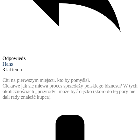
Odpowiedz
Hans
3 lat temu
Citi na pierwszym miejscu, kto by pomyślał.
Ciekawe jak się miewa proces sprzedaży polskiego biznesu? W tych
okolicznościach „przyrody” może być ciężko (skoro do tej pory nie
dali rady znaleźć kupca).