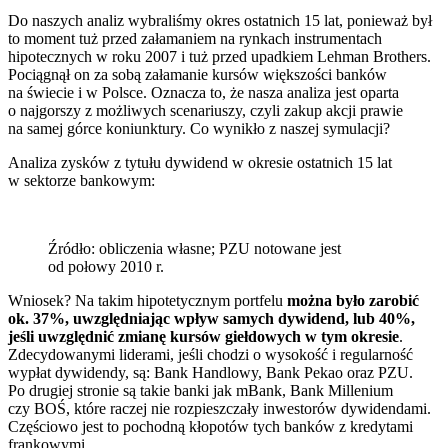
Do naszych analiz wybraliśmy okres ostatnich 15 lat, ponieważ był
to moment tuż przed załamaniem na rynkach instrumentach
hipotecznych w roku 2007 i tuż przed upadkiem Lehman Brothers.
Pociągnął on za sobą załamanie kursów większości banków
na świecie i w Polsce. Oznacza to, że nasza analiza jest oparta
o najgorszy z możliwych scenariuszy, czyli zakup akcji prawie
na samej górce koniunktury. Co wynikło z naszej symulacji?
Analiza zysków z tytułu dywidend w okresie ostatnich 15 lat
w sektorze bankowym:
Źródło: obliczenia własne; PZU notowane jest
od połowy 2010 r.
Wniosek? Na takim hipotetycznym portfelu
można było zarobić
ok. 37%, uwzględniając wpływ samych dywidend, lub 40%,
jeśli uwzględnić zmianę kursów giełdowych w tym okresie
.
Zdecydowanymi liderami, jeśli chodzi o wysokość i regularność
wypłat dywidendy, są: Bank Handlowy, Bank Pekao oraz PZU.
Po drugiej stronie są takie banki jak mBank, Bank Millenium
czy BOŚ, które raczej nie rozpieszczały inwestorów dywidendami.
Częściowo jest to pochodną kłopotów tych banków z kredytami
frankowymi.