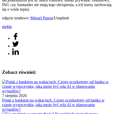
akcjonariuszem jest tu Skarb Państwa. Banki prywatne: Handlowy,
ING czy Santander nie mają tego obciążenia, a ich kursy zachowują
się o wiele lepiej.
zdjęcie tytułowe:
Miguel Parera
/Unsplash
giełda
Zobacz również:
7 sierpnia 2026
Polak z bankiem na wakacjach. Czego oczekujemy od banku w
czasie wypoczynku, jaka może być rola AI w planowaniu
wyjazdów?