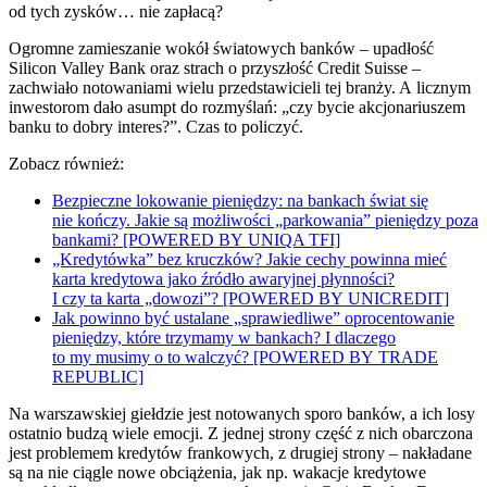
od tych zysków… nie zapłacą?
Ogromne zamieszanie wokół światowych banków – upadłość
Silicon Valley Bank oraz strach o przyszłość Credit Suisse –
zachwiało notowaniami wielu przedstawicieli tej branży. A licznym
inwestorom dało asumpt do rozmyślań: „czy bycie akcjonariuszem
banku to dobry interes?”. Czas to policzyć.
Zobacz również:
Bezpieczne lokowanie pieniędzy: na bankach świat się
nie kończy. Jakie są możliwości „parkowania” pieniędzy poza
bankami? [POWERED BY UNIQA TFI]
„Kredytówka” bez kruczków? Jakie cechy powinna mieć
karta kredytowa jako źródło awaryjnej płynności?
I czy ta karta „dowozi”? [POWERED BY UNICREDIT]
Jak powinno być ustalane „sprawiedliwe” oprocentowanie
pieniędzy, które trzymamy w bankach? I dlaczego
to my musimy o to walczyć? [POWERED BY TRADE
REPUBLIC]
Na warszawskiej giełdzie jest notowanych sporo banków, a ich losy
ostatnio budzą wiele emocji. Z jednej strony część z nich obarczona
jest problemem kredytów frankowych, z drugiej strony – nakładane
są na nie ciągle nowe obciążenia, jak np. wakacje kredytowe