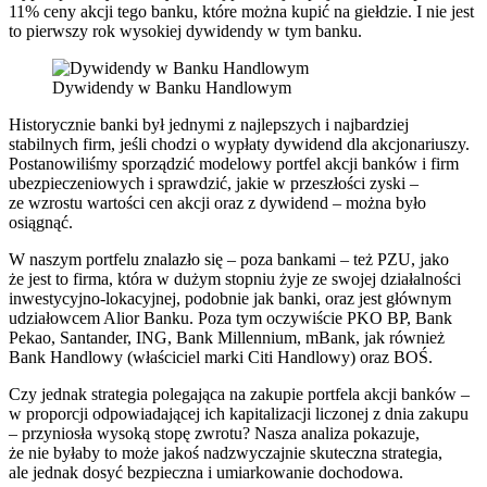
11% ceny akcji tego banku, które można kupić na giełdzie. I nie jest
to pierwszy rok wysokiej dywidendy w tym banku.
Dywidendy w Banku Handlowym
Historycznie banki był jednymi z najlepszych i najbardziej
stabilnych firm, jeśli chodzi o wypłaty dywidend dla akcjonariuszy.
Postanowiliśmy sporządzić modelowy portfel akcji banków i firm
ubezpieczeniowych i sprawdzić, jakie w przeszłości zyski –
ze wzrostu wartości cen akcji oraz z dywidend – można było
osiągnąć.
W naszym portfelu znalazło się – poza bankami – też PZU, jako
że jest to firma, która w dużym stopniu żyje ze swojej działalności
inwestycyjno-lokacyjnej, podobnie jak banki, oraz jest głównym
udziałowcem Alior Banku. Poza tym oczywiście PKO BP, Bank
Pekao, Santander, ING, Bank Millennium, mBank, jak również
Bank Handlowy (właściciel marki Citi Handlowy) oraz BOŚ.
Czy jednak strategia polegająca na zakupie portfela akcji banków –
w proporcji odpowiadającej ich kapitalizacji liczonej z dnia zakupu
– przyniosła wysoką stopę zwrotu? Nasza analiza pokazuje,
że nie byłaby to może jakoś nadzwyczajnie skuteczna strategia,
ale jednak dosyć bezpieczna i umiarkowanie dochodowa.