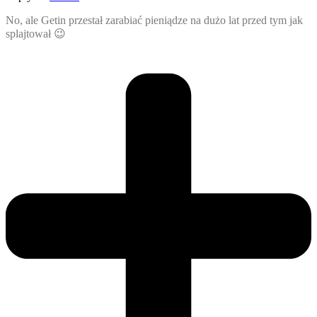
No, ale Getin przestał zarabiać pieniądze na dużo lat przed tym jak
splajtował 😉