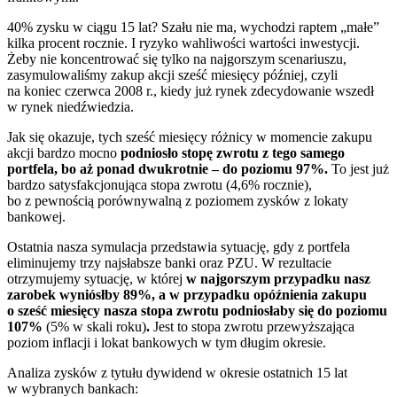
40% zysku w ciągu 15 lat? Szału nie ma, wychodzi raptem „małe”
kilka procent rocznie. I ryzyko wahliwości wartości inwestycji.
Żeby nie koncentrować się tylko na najgorszym scenariuszu,
zasymulowaliśmy zakup akcji sześć miesięcy później, czyli
na koniec czerwca 2008 r., kiedy już rynek zdecydowanie wszedł
w rynek niedźwiedzia.
Jak się okazuje, tych sześć miesięcy różnicy w momencie zakupu
akcji bardzo mocno
podniosło stopę zwrotu z tego samego
portfela, bo aż ponad dwukrotnie – do poziomu 97%.
To jest już
bardzo satysfakcjonująca stopa zwrotu (4,6% rocznie),
bo z pewnością porównywalną z poziomem zysków z lokaty
bankowej.
Ostatnia nasza symulacja przedstawia sytuację, gdy z portfela
eliminujemy trzy najsłabsze banki oraz PZU. W rezultacie
otrzymujemy sytuację, w której
w najgorszym przypadku nasz
zarobek wyniósłby 89%, a w przypadku opóźnienia zakupu
o sześć miesięcy nasza stopa zwrotu podniosłaby się do poziomu
107%
(5% w skali roku)
.
Jest to stopa zwrotu przewyższająca
poziom inflacji i lokat bankowych w tym długim okresie.
Analiza zysków z tytułu dywidend w okresie ostatnich 15 lat
w wybranych bankach: