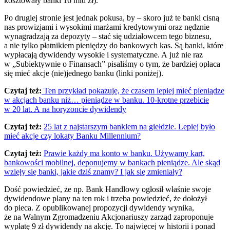
kosztowały banki 16 mld zł).
Po drugiej stronie jest jednak pokusa, by – skoro już te banki cisną
nas prowizjami i wysokimi marżami kredytowymi oraz nędznie
wynagradzają za depozyty – stać się udziałowcem tego biznesu,
a nie tylko płatnikiem pieniędzy do bankowych kas. Są banki, które
wypłacają dywidendy wysokie i systematyczne. A już nie raz
w „Subiektywnie o Finansach” pisaliśmy o tym, że bardziej opłaca
się mieć akcje (nie)jednego banku (linki poniżej).
Czytaj też:
Ten przykład pokazuje, że czasem lepiej mieć pieniądze
w akcjach banku niż… pieniądze w banku. 10-krotne przebicie
w 20 lat. A na horyzoncie dywidendy
Czytaj też:
25 lat z najstarszym bankiem na giełdzie. Lepiej było
mieć akcje czy lokaty Banku Millennium?
Czytaj też:
Prawie każdy ma konto w banku. Używamy kart,
bankowości mobilnej, deponujemy w bankach pieniądze. Ale skąd
wzięły się banki, jakie dziś znamy? I jak się zmieniały?
Dość powiedzieć, że np. Bank Handlowy ogłosił właśnie swoje
dywidendowe plany na ten rok i trzeba powiedzieć, że dołożył
do pieca. Z opublikowanej propozycji dywidendy wynika,
że na Walnym Zgromadzeniu Akcjonariuszy zarząd zaproponuje
wypłatę 9 zł dywidendy na akcję. To najwięcej w historii i ponad