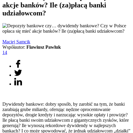
akcje banków? Ile (za)płacą banki
udziałowcom?
Maciej
Samcik
Współautor:
Flawiusz Pawluk
14
Dywidendy bankowe: dobry sposób, by zarobić na tym, że banki
zarabiają grube miliardy, oferując nędzne oprocentowanie
depozytów, drogie kredyty i narzucając wysokie opłaty i prowizje?
Ile płacą banki swoim udziałowcom z gigantycznych zysków, które
generują? Ile wynoszą rekordowe dywidendy w najlepszych
bankach? I co może spowodować, że jednak udziałowcom „działki”