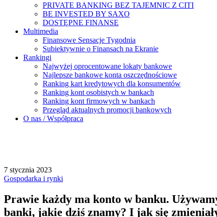
PRIVATE BANKING BEZ TAJEMNIC Z CITI
BE INVESTED BY SAXO
DOSTĘPNE FINANSE
Multimedia
Finansowe Sensacje Tygodnia
Subiektywnie o Finansach na Ekranie
Rankingi
Najwyżej oprocentowane lokaty bankowe
Najlepsze bankowe konta oszczędnościowe
Ranking kart kredytowych dla konsumentów
Ranking kont osobistych w bankach
Ranking kont firmowych w bankach
Przegląd aktualnych promocji bankowych
O nas / Współpraca
7 stycznia 2023
Gospodarka i rynki
Prawie każdy ma konto w banku. Używamy k
banki, jakie dziś znamy? I jak się zmieniał