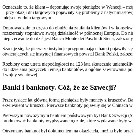
Oznaczało to, że klient – deponując swoje pieniądze w Wenecji – m
– przy okazji dni targowych pojawiały się problemy z natychmiasto
miejscu w dniu targowym.
Doprowadzało to często do obniżenia zaufania klientów i w konsekw
rozszerzały stopniowo swoją działalność w północnej Europie. Do ni
nieprzerwanie do dziś jest Banca Monte dei Paschi di Siena, założony
Szacuje się, że pierwsze instytucje przypominające banki pojawiły s
otwierających się instytucji finansowych powstał Bank Polski, zało
Rozbiory oraz utrata niepodległości na 123 lata skutecznie uniemoż
do udzielania pożyczek i emisji banknotów, a ogólne zawirowania p
I wojny światowej.
Banki i banknoty. Cóż, że ze Szwecji?
Przez tysiące lat główną formą pieniądza były monety z kruszców. 
ekwiwalent w kruszcu. Pierwsze banknoty pojawiły się w Chinach w 
Pierwszym nowożytnym bankiem państwowym był Bank Szwecji (Sverig
produkować banknoty wypisywane ręcznie, które wydawane były w 
Otrzymany banknot był dokumentem na okaziciela, można było przeka