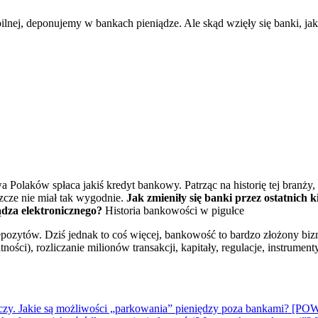
laków spłaca jakiś kredyt bankowy. Patrząc na historię tej branży, 
zcze nie miał tak wygodnie.
Jak zmieniły się banki przez ostatnich k
iądza elektronicznego?
Historia bankowości w pigułce
pozytów. Dziś jednak to coś więcej, bankowość to bardzo złożony bizne
ności), rozliczanie milionów transakcji, kapitały, regulacje, instrume
 kończy. Jakie są możliwości „parkowania” pieniędzy poza bankami