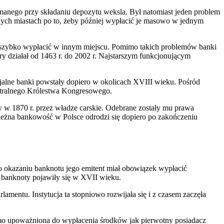
manego przy składaniu depozytu weksla. Był natomiast jeden problem
nych miastach po to, żeby później wypłacić je masowo w jednym
go szybko wypłacić w innym miejscu. Pomimo takich problemów banki
y działał od 1463 r. do 2002 r. Najstarszym funkcjonującym
icjalne banki powstały dopiero w okolicach XVIII wieku. Pośród
entralnego Królestwa Kongresowego.
y w 1870 r. przez władze carskie. Odebrane zostały mu prawa
ależna bankowość w Polsce odrodzi się dopiero po zakończeniu
Po okazaniu banknotu jego emitent miał obowiązek wypłacić
 banknoty pojawiły się w XVII wieku.
ntu. Instytucja ta stopniowo rozwijała się i z czasem zaczęła
samo upoważniona do wypłacenia środków jak pierwotny posiadacz