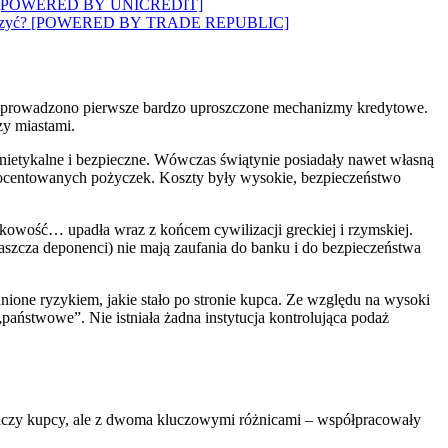
wozi”? [POWERED BY UNICREDIT]
 to walczyć? [POWERED BY TRADE REPUBLIC]
ie wprowadzono pierwsze bardzo uproszczone mechanizmy kredytowe.
zy miastami.
 nietykalne i bezpieczne. Wówczas świątynie posiadały nawet własną
procentowanych pożyczek. Koszty były wysokie, bezpieczeństwo
kowość… upadła wraz z końcem cywilizacji greckiej i rzymskiej.
właszcza deponenci) nie mają zaufania do banku i do bezpieczeństwa
dnione ryzykiem, jakie stało po stronie kupca. Ze względu na wysoki
„państwowe”. Nie istniała żadna instytucja kontrolująca podaż
dynczy kupcy, ale z dwoma kluczowymi różnicami – współpracowały