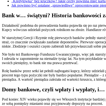
„Kredytówka” bez kruczków? Jakie cechy powinna mieć kart
Jak powinno być ustalane „sprawiedliwe” oprocentowanie 
Bank w… świątyni? Historia bankowości z
Działalność podobna do prowadzenia banku pojawiła się po raz pie
Kupcy wówczas udzielali pożyczek rolnikom na zboże. Handlarze równ
W starożytnej Grecji i Rzymie rolę pierwszych banków pełniły staro
straż, co znacznie zwiększało zaufanie deponentów. Pierwsze oper
niskie. Złodzieje i oszuści często zabierali lub przywłaszczali sobie 
Nie było też Bankowego Funduszu Gwarancyjnego, więc jak starożytn
I odeszła w zapomnienie na niemalże tysiąc lat. Na tym przykładzie w
swoich pieniędzy, to bank nie ma prawa przetrwać.
Rolę banków przez setki lat pełnili najbogatsi kupcy, którzy udziel
procent tego typu pożyczki nie były bardzo popularne. Pieniądze – z 
pieniądza. A wartość pieniądza zależała od wartości kruszcu, z któreg
Domy bankowe, czyli wpłaty i wypłaty, i…
Pod koniec XIV wieku pojawiły się we Włoszech instytucje bardzie
ze sobą pomiędzy miastami oraz przyjmowały depozyty na procent.