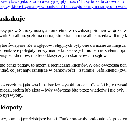
a kredytowa jako źródło awaryjnej płynności? I czy ta karta „do
pieniędzy, które trzymamy w bankach? I dlaczego to my musimy o
askakuje
rwszy już w Starożytności, a konkretnie w cywilizacji Sumerów, gdz
ież brali pożyczki na dobra, które transportowali i sprzedawali międ
żytne świątynie. Ze względów religijnych były one uważane za miejsca
acje bankowe polegały na wymianie kruszcowych monet i udzielaniu o
pieniądze klientów, nie było klasycznych skarbców ani sejfów.
e banki padały, to razem z pieniędzmi klientów. A cała ówczesna ban
idać, co jest najważniejsze w bankowości – zaufanie. Jeśli klienci (z
ali pożyczek majątkowych na bardzo wysoki procent. Odsetki były uzasa
miedzi, srebra lub złota – były wówczas bite przez władców i nie były 
o był wybity.
 kłopoty
j przypominające dzisiejsze banki. Funkcjonowały podobnie jak poje