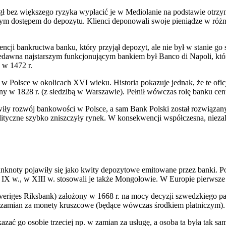
ógł bez większego ryzyka wypłacić je w Mediolanie na podstawie otrzy
wym dostępem do depozytu. Klienci deponowali swoje pieniądze w róż
encji bankructwa banku, który przyjął depozyt, ale nie był w stanie 
edawna najstarszym funkcjonującym bankiem był Banco di Napoli, któr
 w 1472 r.
ię w Polsce w okolicach XVI wieku. Historia pokazuje jednak, że te of
żony w 1828 r. (z siedzibą w Warszawie). Pełnił wówczas rolę banku c
liwiły rozwój bankowości w Polsce, a sam Bank Polski został rozwiązan
olityczne szybko zniszczyły rynek. W konsekwencji współczesna, niez
Banknoty pojawiły się jako kwity depozytowe emitowane przez banki. 
IX w., w XIII w. stosowali je także Mongołowie.
W Europie pierwsze
es Riksbank) założony w 1668 r. na mocy decyzji szwedzkiego parlame
zamian za monety kruszcowe (będące wówczas środkiem płatniczym).
zać go osobie trzeciej np. w zamian za usługę, a osoba ta była tak 