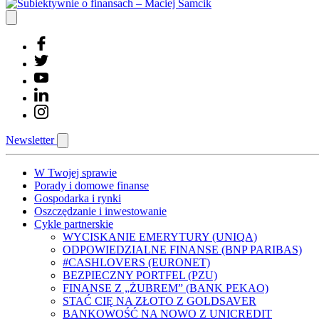
Newsletter
W Twojej sprawie
Porady i domowe finanse
Gospodarka i rynki
Oszczędzanie i inwestowanie
Cykle partnerskie
WYCISKANIE EMERYTURY (UNIQA)
ODPOWIEDZIALNE FINANSE (BNP PARIBAS)
#CASHLOVERS (EURONET)
BEZPIECZNY PORTFEL (PZU)
FINANSE Z „ŻUBREM” (BANK PEKAO)
STAĆ CIĘ NA ZŁOTO Z GOLDSAVER
BANKOWOŚĆ NA NOWO Z UNICREDIT