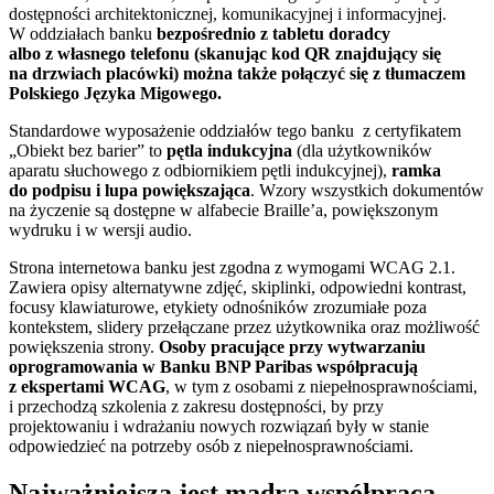
dostępności architektonicznej, komunikacyjnej i informacyjnej.
W oddziałach banku
bezpośrednio z tabletu doradcy
albo z własnego telefonu (skanując kod QR znajdujący się
na drzwiach placówki) można także połączyć się z tłumaczem
Polskiego Języka Migowego.
Standardowe wyposażenie oddziałów tego banku z certyfikatem
„Obiekt bez barier” to
pętla indukcyjna
(dla użytkowników
aparatu słuchowego z odbiornikiem pętli indukcyjnej),
ramka
do podpisu i lupa powiększająca
. Wzory wszystkich dokumentów
na życzenie są dostępne w alfabecie Braille’a, powiększonym
wydruku i w wersji audio.
Strona internetowa banku jest zgodna z wymogami WCAG 2.1.
Zawiera opisy alternatywne zdjęć, skiplinki, odpowiedni kontrast,
focusy klawiaturowe, etykiety odnośników zrozumiałe poza
kontekstem, slidery przełączane przez użytkownika oraz możliwość
powiększenia strony.
Osoby pracujące przy wytwarzaniu
oprogramowania w Banku BNP Paribas współpracują
z ekspertami WCAG
, w tym z osobami z niepełnosprawnościami,
i przechodzą szkolenia z zakresu dostępności, by przy
projektowaniu i wdrażaniu nowych rozwiązań były w stanie
odpowiedzieć na potrzeby osób z niepełnosprawnościami.
Najważniejsza jest mądra współpraca