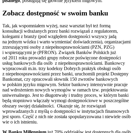
pisanego
, posługują się głównie językiem migowym.
Zobacz dostępność w swoim banku
Tak, jak wspomniałem wyżej, nasz warsztat był też formą
konsultacji wdrażanych przez banki rozwiązań z regulatorem,
kolegami z branży (pod względem dostępności wszyscy jadą
na jednym wózku i warto wymieniać doświadczenia), organizacjami
zrzeszającymi osoby z niepełnosprawnościami (PZN, PZG)
i wspierającymi je (PFRON). Związek Banków Polskich już
od 2011 roku prowadzi grupy robocze poświęcone dostępności
usług bankowych dla osób z niepełnosprawnościami. Bankowcy
wypracowali m.in. trzy kodeksy Dobrych praktyk obsługi osób
z niepełnosprawnościami przez banki, uruchomili projekt Dostępny
Bankomat, czy opracowali słownik 150 zwrotów bankowych
w polskim języku migowym. Sektor bankowy intensywnie pracuje
nad wdrożeniem nowych wymogów w ramach tzw. projektowania
uniwersalnego. Jest to długotrwały i trudny proces, w którym banki
będą stopniowo włączały wymogi dostępnościowe w poszczególne
obszary swojej działalności. Okazuje się, że rozwiązań
wprowadzanych z myślą o dostępności w instytucjach finansowych
jest sporo. Część z nich nie została spopularyzowana i niewiele osób
wie o ich istnieniu.
W Banku Millennium
już 70% oddziałów jest dostępnych dla osób