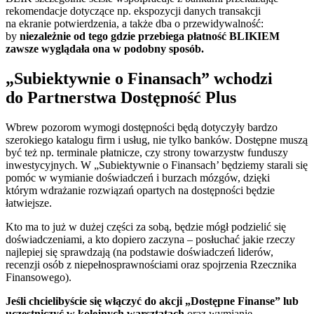
rekomendacje dotyczące np. ekspozycji danych transakcji
na ekranie potwierdzenia, a także dba o przewidywalność:
by
niezależnie od tego gdzie przebiega płatność BLIKIEM
zawsze wyglądała ona w podobny sposób.
„Subiektywnie o Finansach” wchodzi
do Partnerstwa Dostępność Plus
Wbrew pozorom wymogi dostępności będą dotyczyły bardzo
szerokiego katalogu firm i usług, nie tylko banków. Dostępne muszą
być też np. terminale płatnicze, czy strony towarzystw funduszy
inwestycyjnych. W „Subiektywnie o Finansach’ będziemy starali się
pomóc w wymianie doświadczeń i burzach mózgów, dzięki
którym wdrażanie rozwiązań opartych na dostępności będzie
łatwiejsze.
Kto ma to już w dużej części za sobą, będzie mógł podzielić się
doświadczeniami, a kto dopiero zaczyna – posłuchać jakie rzeczy
najlepiej się sprawdzają (na podstawie doświadczeń liderów,
recenzji osób z niepełnosprawnościami oraz spojrzenia Rzecznika
Finansowego).
Jeśli chcielibyście się włączyć do akcji „Dostępne Finanse” lub
uczestniczyć w kolejnych warsztatach
oraz wymianie