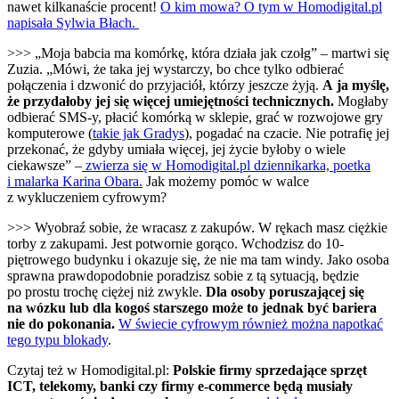
nawet kilkanaście procent!
O kim mowa? O tym w Homodigital.pl
napisała Sylwia Błach.
>>> „Moja babcia ma komórkę, która działa jak czołg” – martwi się
Zuzia. „Mówi, że taka jej wystarczy, bo chce tylko odbierać
połączenia i dzwonić do przyjaciół, którzy jeszcze żyją.
A ja myślę,
że przydałoby jej się więcej umiejętności technicznych.
Mogłaby
odbierać SMS-y, płacić komórką w sklepie, grać w rozwojowe gry
komputerowe (
takie jak Gradys
), pogadać na czacie. Nie potrafię jej
przekonać, że gdyby umiała więcej, jej życie byłoby o wiele
ciekawsze” –
zwierza się w Homodigital.pl dziennikarka, poetka
i malarka Karina Obara.
Jak możemy pomóc w walce
z wykluczeniem cyfrowym?
>>> Wyobraź sobie, że wracasz z zakupów. W rękach masz ciężkie
torby z zakupami. Jest potwornie gorąco. Wchodzisz do 10-
piętrowego budynku i okazuje się, że nie ma tam windy. Jako osoba
sprawna prawdopodobnie poradzisz sobie z tą sytuacją, będzie
po prostu trochę ciężej niż zwykle.
Dla osoby poruszającej się
na wózku lub dla kogoś starszego może to jednak być bariera
nie do pokonania.
W świecie cyfrowym również można napotkać
tego typu blokady
.
Czytaj też w Homodigital.pl:
Polskie firmy sprzedające sprzęt
ICT, telekomy, banki czy firmy e-commerce będą musiały