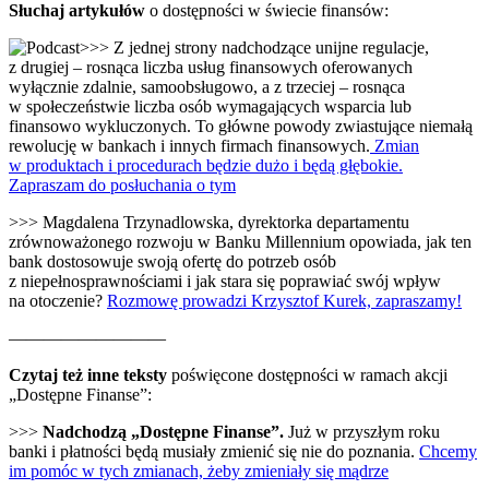
Słuchaj artykułów
o dostępności w świecie finansów:
>>> Z jednej strony nadchodzące unijne regulacje,
z drugiej – rosnąca liczba usług finansowych oferowanych
wyłącznie zdalnie, samoobsługowo, a z trzeciej – rosnąca
w społeczeństwie liczba osób wymagających wsparcia lub
finansowo wykluczonych. To główne powody zwiastujące niemałą
rewolucję w bankach i innych firmach finansowych.
Zmian
w produktach i procedurach będzie dużo i będą głębokie.
Zapraszam do posłuchania o tym
>>> Magdalena Trzynadlowska, dyrektorka departamentu
zrównoważonego rozwoju w Banku Millennium opowiada, jak ten
bank dostosowuje swoją ofertę do potrzeb osób
z niepełnosprawnościami i jak stara się poprawiać swój wpływ
na otoczenie?
Rozmowę prowadzi Krzysztof Kurek, zapraszamy!
—————————
Czytaj też inne teksty
poświęcone dostępności w ramach akcji
„Dostępne Finanse”:
>>>
Nadchodzą „Dostępne Finanse”.
Już w przyszłym roku
banki i płatności będą musiały zmienić się nie do poznania.
Chcemy
im pomóc w tych zmianach, żeby zmieniały się mądrze