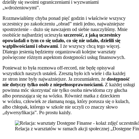
dzieliły się swoimi ograniczeniami i wyzwaniami
„wdrożeniowymi”.
Rozmawialiśmy chyba ponad pięć godzin i właściwie wszyscy
uczestnicy po zakończeniu „obrad” mieli jedno, najważniejsze
spostrzeżenie – dużo się nawzajem od siebie nauczyliśmy. Mnie
osobiście najbardziej ucieszyła
szczerość, z jaką uczestnicy
opowiadali o tym co się udało, co się nie udało, dzielili się
wątpliwościami i obawami
. I że wszyscy chcą tego więcej.
Dlatego jesienią będziemy organizowali kolejne warsztaty
poświęcone różnym aspektom dostępności usług finansowych.
Ponieważ to była rozmowa off-record, nie będę opisywał
wszystkich naszych ustaleń. Zresztą było ich wiele i dla każdej
ze stron inne były najważniejsze. Ja zrozumiałem, że
dostępność
nie dotyczy tylko osób z niepełnosprawnościami.
Z każdej usługi
powinna móc skorzystać nie tylko osoba niewidoma czy głucha
albo poruszająca się na wózku. Również matka z dzieckiem
w wózku, człowiek ze złamaną nogą, który porusza się o kulach,
albo chłopak, którego w szkole nie uczyli co znaczy słowo
„dywersyfikacja”. Po prostu każdy.
Relacja z warsztatów w ramach akcji społecznej „Dostępne Fi