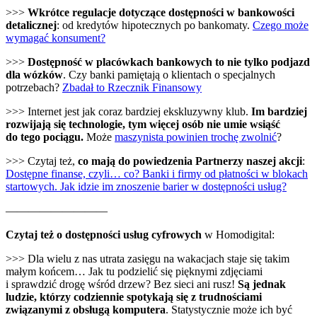
>>>
Wkrótce regulacje dotyczące dostępności w bankowości
detalicznej
: od kredytów hipotecznych po bankomaty.
Czego może
wymagać konsument?
>>>
Dostępność w placówkach bankowych to nie tylko podjazd
dla wózków
. Czy banki pamiętają o klientach o specjalnych
potrzebach?
Zbadał to Rzecznik Finansowy
>>> Internet jest jak coraz bardziej ekskluzywny klub.
Im bardziej
rozwijają się technologie, tym więcej osób nie umie wsiąść
do tego pociągu.
Może
maszynista powinien trochę zwolnić
?
>>> Czytaj też,
co mają do powiedzenia Partnerzy naszej akcji
:
Dostępne finanse, czyli… co? Banki i firmy od płatności w blokach
startowych. Jak idzie im znoszenie barier w dostępności usług?
—————————
Czytaj też o dostępności usług cyfrowych
w Homodigital:
>>> Dla wielu z nas utrata zasięgu na wakacjach staje się takim
małym końcem… Jak tu podzielić się pięknymi zdjęciami
i sprawdzić drogę wśród drzew? Bez sieci ani rusz!
Są jednak
ludzie, którzy codziennie spotykają się z trudnościami
związanymi z obsługą komputera
. Statystycznie może ich być