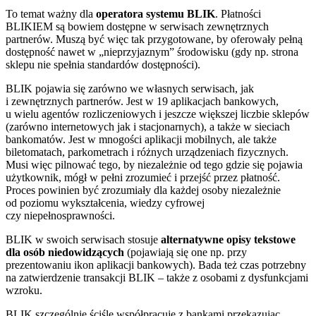
To temat ważny dla
operatora systemu BLIK
. Płatności
BLIKIEM są bowiem dostępne w serwisach zewnętrznych
partnerów. Muszą być więc tak przygotowane, by oferowały pełną
dostępność nawet w „nieprzyjaznym” środowisku (gdy np. strona
sklepu nie spełnia standardów dostępności).
BLIK pojawia się zarówno we własnych serwisach, jak
i zewnętrznych partnerów. Jest w 19 aplikacjach bankowych,
u wielu agentów rozliczeniowych i jeszcze większej liczbie sklepów
(zarówno internetowych jak i stacjonarnych), a także w sieciach
bankomatów. Jest w mnogości aplikacji mobilnych, ale także
biletomatach, parkometrach i różnych urządzeniach fizycznych.
Musi więc pilnować tego, by niezależnie od tego gdzie się pojawia
użytkownik, mógł w pełni zrozumieć i przejść przez płatność.
Proces powinien być zrozumiały dla każdej osoby niezależnie
od poziomu wykształcenia, wiedzy cyfrowej
czy niepełnosprawności.
BLIK w swoich serwisach stosuje
alternatywne opisy tekstowe
dla osób niedowidzących
(pojawiają się one np. przy
prezentowaniu ikon aplikacji bankowych). Bada też czas potrzebny
na zatwierdzenie transakcji BLIK – także z osobami z dysfunkcjami
wzroku.
BLIK szczególnie ściśle współpracuje z bankami przekazując