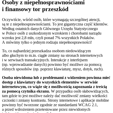
Osoby z niepełnosprawnościami
i finansowy tor przeszkód
Oczywiście, wśród osób, które wymagają szczególnej atencji,
są te z niepełnosprawnościami. To jest gigantyczna część klientów.
Według ostatnich danych Głównego Urzędu Statystycznego
w Polsce osób z uszkodzonym wzrokiem i chorobami narządu
wzroku jest 2,8 mln, czyli ponad 7% wszystkich Polaków.
A mówimy tylko o jednym rodzaju niepełnosprawności!
To, co najbardziej przeszkadza osobom niedowidzącym
albo głuchym to m.in. ciągłe zmiany na stronach internetowych
i w serwisach transakcyjnych. Interakcje z interfejsem
(np. wprowadzanie danych) powinno być możliwe za pomocą
różnych sposobów (np. poprzez klawiaturę, mysz, dotyk, ruch).
Osoba niewidoma lub z problemami z widzeniem powinna mieć
dostęp z klawiatury do wszystkich elementów w serwisie
internetowym, co wiąże się z możliwością zapoznania z treścią
za pomocą czytnika ekranu.
W przypadku osób słabowidzących,
tam gdzie to jest możliwe należy dać możliwość zmiany wielkości
czcionki i zmiany kontrastu. Strony internetowe i aplikacje mobilne
powinny być tworzone zgodnie ze standardami WCAG 2.1,
a przed wdrożeniem przetestowane przez niewidomych