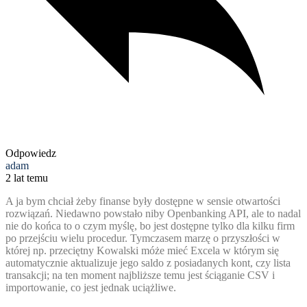
Odpowiedz
adam
2 lat temu
A ja bym chciał żeby finanse były dostępne w sensie otwartości
rozwiązań. Niedawno powstało niby Openbanking API, ale to nadal
nie do końca to o czym myślę, bo jest dostępne tylko dla kilku firm
po przejściu wielu procedur. Tymczasem marzę o przyszłości w
której np. przeciętny Kowalski móże mieć Excela w którym się
automatycznie aktualizuje jego saldo z posiadanych kont, czy lista
transakcji; na ten moment najbliższe temu jest ściąganie CSV i
importowanie, co jest jednak uciążliwe.