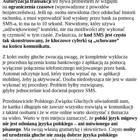
Autoryzacja transakcji
też bywa problemem ze względu
na
ograniczenia czasowe
(wprowadzone z powodów
bezpieczeństwa). Jeśli np. osoba niewidoma chce odsłuchać historii
rachunku, a musi wprowadzić kod wysłany przez bank za pomocą
SMS-a, to ma na to 10 sekund. Niewidomy, który używa
„udźwiękowionej” komórki, nie ma możliwości aby wykonać
tę czynność w tym czasie. Zwłaszcza, że
kod SMS jest często
tak skonstruowany, że kluczowe cyferki są „schowane”
na końcu komunikatu.
Z kolei osoby głuche zwracają uwagę, że kompletnie wyklucza
je procedura łączenia konta bankowego z aplikacją za pomocą
wyłącznie połączenia telefonicznego inicjowanego przez bank.
Automat odczytuje kod, który trzeba wpisać np. w aplikacji
mobilnej, żeby ją aktywować. Osoba niedosłysząca nie jest w stanie
wykonać tej procedury. Problem byłby rozwiązany,
gdyby jednocześnie kod docierał poprzez SMS.
Przedstawiciele Polskiego Związku Głuchych uświadomili nam,
że kartka i długopis nie zawsze wszystko rozwiążą w komunikacji
z takimi osobami i że w erze online warto skorzystać z tłumacza
na wideo. Warto w tym miejscu zaznaczyć, że
polski język migowy
nie jest odmianą języka polskiego – ani mówionego ani
pisanego
. Ma swoją własną gramatykę i słownictwo. Często
osoby
od urodzenia głuche nie znają dobrze języka polskiego