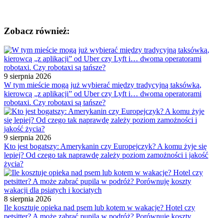
Zobacz również:
9 sierpnia 2026
W tym mieście mogą już wybierać między tradycyjną taksówką,
kierowcą „z aplikacji” od Uber czy Lyft i… dwoma operatorami
robotaxi. Czy robotaxi są tańsze?
9 sierpnia 2026
Kto jest bogatszy: Amerykanin czy Europejczyk? A komu żyje się
lepiej? Od czego tak naprawdę zależy poziom zamożności i jakość
życia?
8 sierpnia 2026
Ile kosztuje opieka nad psem lub kotem w wakacje? Hotel czy
petsitter? A może zabrać pupila w podróż? Porównuję koszty