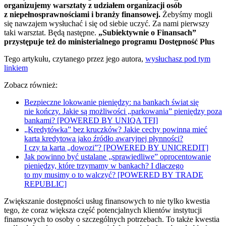
organizujemy warsztaty z udziałem organizacji osób
z niepełnosprawnościami i branży finansowej.
Żebyśmy mogli
się nawzajem wysłuchać i się od siebie uczyć. Za nami pierwszy
taki warsztat. Będą następne.
„Subiektywnie o Finansach”
przystępuje też do ministerialnego programu Dostępność Plus
Tego artykułu, czytanego przez jego autora,
wysłuchasz pod tym
linkiem
Zobacz również:
Bezpieczne lokowanie pieniędzy: na bankach świat się
nie kończy. Jakie są możliwości „parkowania” pieniędzy poza
bankami? [POWERED BY UNIQA TFI]
„Kredytówka” bez kruczków? Jakie cechy powinna mieć
karta kredytowa jako źródło awaryjnej płynności?
I czy ta karta „dowozi”? [POWERED BY UNICREDIT]
Jak powinno być ustalane „sprawiedliwe” oprocentowanie
pieniędzy, które trzymamy w bankach? I dlaczego
to my musimy o to walczyć? [POWERED BY TRADE
REPUBLIC]
Zwiększanie dostępności usług finansowych to nie tylko kwestia
tego, że coraz większa część potencjalnych klientów instytucji
finansowych to osoby o szczególnych potrzebach. To także kwestia