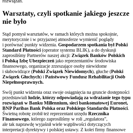
rozwiązań.
Warsztaty, czyli spotkanie jakiego jeszcze
nie było
Stąd pomysł warsztatów, w ramach których można spokojnie,
merytorycznie i w przyjaznej atmosferze wymienić poglądy
i porównać punkty widzenia.
Gospodarzem spotkania był Polski
Standard Płatności
(operator systemu BLIK), a do dyskusji
zaprosiliśmy Partnerów naszej akcji:
Związek Banków Polskich
i Polską Izbę Ubezpieczeń
jako reprezentantów środowiska
finansowego, organizacje zrzeszające osoby niewidome
i słabowidzące (
Polski Związek Niewidomych
), głuche (
Polski
Związek Głuchych
) i
Państwowy Fundusz Rehabilitacji Osób
Niepełnosprawnych.
Swój punkt widzenia oraz swoje osiągnięcia na gruncie dostępności
przedstawiali
ludzie, którzy odpowiadają za wdrażanie tego typu
rozwiązań w Banku Millennium, sieci bankomatowej Euronet,
BNP Paribas Bank Polska oraz Polskiego Standardu Płatności
.
Świetną robotę zrobił też reprezentant urzędu
Rzecznika
Finansowego
, którego zaprosiliśmy w roli „regulatora”,
ale tak naprawdę wyjaśnił wiele wątpliwości dotyczących
interpretacji dyrektywy i polskiej ustawy. Z kolei firmy finansowe