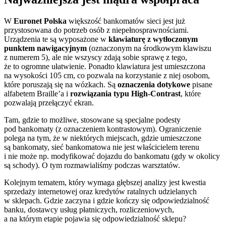
W
Euronet Polska
większość bankomatów sieci jest już
przystosowana do potrzeb osób z niepełnosprawnościami.
Urządzenia te są wyposażone w
klawiaturę z wytłoczonym
punktem nawigacyjnym
(oznaczonym na środkowym klawiszu
z numerem 5), ale nie wszyscy zdają sobie sprawę z tego,
że to ogromne ułatwienie. Ponadto klawiatura jest umieszczona
na wysokości 105 cm, co pozwala na korzystanie z niej osobom,
które poruszają się na wózkach. Są
oznaczenia dotykowe
pisane
alfabetem Braille’a i
rozwiązania typu High-Contrast
, które
pozwalają przełączyć ekran.
Tam, gdzie to możliwe, stosowane są specjalne podesty
pod bankomaty (z oznaczeniem kontrastowym). Ograniczenie
polega na tym, że w niektórych miejscach, gdzie umieszczone
są bankomaty, sieć bankomatowa nie jest właścicielem terenu
i nie może np. modyfikować dojazdu do bankomatu (gdy w okolicy
są schody). O tym rozmawialiśmy podczas warsztatów.
Kolejnym tematem, który wymaga głębszej analizy jest kwestia
sprzedaży internetowej oraz kredytów ratalnych udzielanych
w sklepach. Gdzie zaczyna i gdzie kończy się odpowiedzialność
banku, dostawcy usług płatniczych, rozliczeniowych,
a na którym etapie pojawia się odpowiedzialność sklepu?