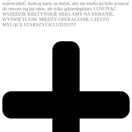
wprowadziĆ funkcję karty na dotyk, aby nie trzeba jej było wsuwać
do otworu (są już takie, ale tylko gdzieniegdzie). I USUNĄĆ
WSZĘDZIE KRETYŃSKIE REKLAMY NA EKRANIE,
WYŚWIETLANE MIĘDZY OPERACJAMI, CZĘSTO
MYLĄCE STARSZYCH LUDZI!!!!!!