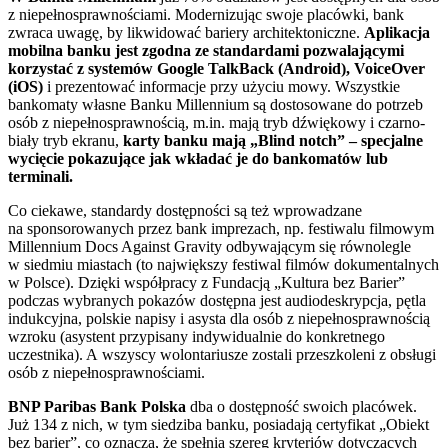
z niepełnosprawnościami. Modernizując swoje placówki, bank
zwraca uwagę, by likwidować bariery architektoniczne.
Aplikacja
mobilna banku jest zgodna ze standardami pozwalającymi
korzystać z systemów Google TalkBack (Android), VoiceOver
(iOS)
i prezentować informacje przy użyciu mowy. Wszystkie
bankomaty własne Banku Millennium są dostosowane do potrzeb
osób z niepełnosprawnością, m.in. mają tryb dźwiękowy i czarno-
biały tryb ekranu,
karty banku mają „Blind notch” – specjalne
wycięcie pokazujące jak wkładać je do bankomatów lub
terminali.
Co ciekawe, standardy dostępności są też wprowadzane
na sponsorowanych przez bank imprezach, np. festiwalu filmowym
Millennium Docs Against Gravity odbywającym się równolegle
w siedmiu miastach (to największy festiwal filmów dokumentalnych
w Polsce). Dzięki współpracy z Fundacją „Kultura bez Barier”
podczas wybranych pokazów dostępna jest audiodeskrypcja, pętla
indukcyjna, polskie napisy i asysta dla osób z niepełnosprawnością
wzroku (asystent przypisany indywidualnie do konkretnego
uczestnika). A wszyscy wolontariusze zostali przeszkoleni z obsługi
osób z niepełnosprawnościami.
BNP Paribas Bank Polska
dba o dostępność swoich placówek.
Już 134 z nich, w tym siedziba banku, posiadają certyfikat „Obiekt
bez barier”, co oznacza, że spełnia szereg kryteriów dotyczących