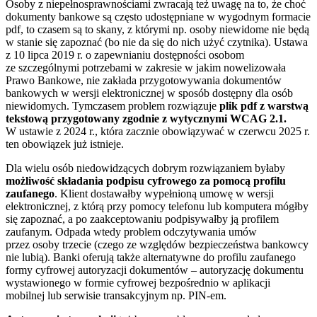
Osoby z niepełnosprawnościami zwracają też uwagę na to, że choć
dokumenty bankowe są często udostępniane w wygodnym formacie
pdf, to czasem są to skany, z którymi np. osoby niewidome nie będą
w stanie się zapoznać (bo nie da się do nich użyć czytnika). Ustawa
z 10 lipca 2019 r. o zapewnianiu dostępności osobom
ze szczególnymi potrzebami w zakresie w jakim nowelizowała
Prawo Bankowe, nie zakłada przygotowywania dokumentów
bankowych w wersji elektronicznej w sposób dostępny dla osób
niewidomych. Tymczasem problem rozwiązuje
plik pdf z warstwą
tekstową przygotowany zgodnie z wytycznymi WCAG 2.1.
W ustawie z 2024 r., która zacznie obowiązywać w czerwcu 2025 r.
ten obowiązek już istnieje.
Dla wielu osób niedowidzących dobrym rozwiązaniem byłaby
możliwość składania podpisu cyfrowego za pomocą profilu
zaufanego
. Klient dostawałby wypełnioną umowę w wersji
elektronicznej, z którą przy pomocy telefonu lub komputera mógłby
się zapoznać, a po zaakceptowaniu podpisywałby ją profilem
zaufanym. Odpada wtedy problem odczytywania umów
przez osoby trzecie (czego ze względów bezpieczeństwa bankowcy
nie lubią). Banki oferują także alternatywne do profilu zaufanego
formy cyfrowej autoryzacji dokumentów – autoryzację dokumentu
wystawionego w formie cyfrowej bezpośrednio w aplikacji
mobilnej lub serwisie transakcyjnym np. PIN-em.