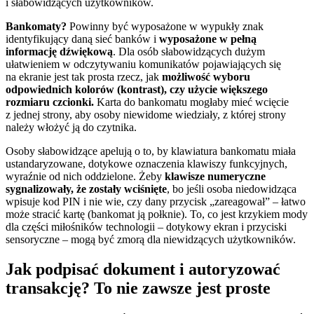
i słabowidzących użytkowników.
Bankomaty?
Powinny być wyposażone w wypukły znak
identyfikujący daną sieć banków i
wyposażone w pełną
informację dźwiękową
. Dla osób słabowidzących dużym
ułatwieniem w odczytywaniu komunikatów pojawiających się
na ekranie jest tak prosta rzecz, jak
możliwość wyboru
odpowiednich kolorów (kontrast), czy użycie większego
rozmiaru czcionki.
Karta do bankomatu mogłaby mieć wcięcie
z jednej strony, aby osoby niewidome wiedziały, z której strony
należy włożyć ją do czytnika.
Osoby słabowidzące apelują o to, by klawiatura bankomatu miała
ustandaryzowane, dotykowe oznaczenia klawiszy funkcyjnych,
wyraźnie od nich oddzielone. Żeby
klawisze numeryczne
sygnalizowały, że zostały wciśnięte
, bo jeśli osoba niedowidząca
wpisuje kod PIN i nie wie, czy dany przycisk „zareagował” – łatwo
może stracić kartę (bankomat ją połknie). To, co jest krzykiem mody
dla części miłośników technologii – dotykowy ekran i przyciski
sensoryczne – mogą być zmorą dla niewidzących użytkowników.
Jak podpisać dokument i autoryzować
transakcję? To nie zawsze jest proste