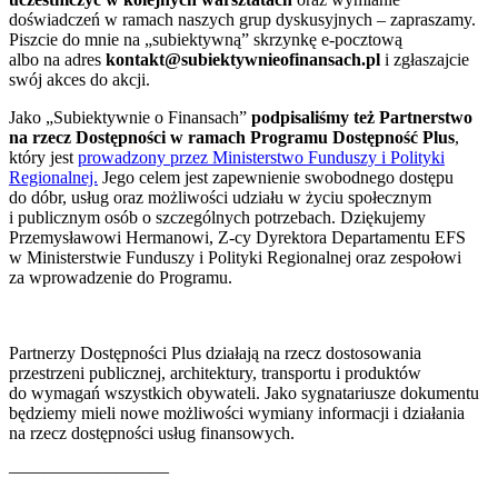
doświadczeń w ramach naszych grup dyskusyjnych – zapraszamy.
Piszcie do mnie na „subiektywną” skrzynkę e-pocztową
albo na adres
kontakt@subiektywnieofinansach.pl
i zgłaszajcie
swój akces do akcji.
Jako „Subiektywnie o Finansach”
podpisaliśmy też Partnerstwo
na rzecz Dostępności w ramach Programu Dostępność Plus
,
który jest
prowadzony przez Ministerstwo Funduszy i Polityki
Regionalnej.
Jego celem jest zapewnienie swobodnego dostępu
do dóbr, usług oraz możliwości udziału w życiu społecznym
i publicznym osób o szczególnych potrzebach. Dziękujemy
Przemysławowi Hermanowi, Z-cy Dyrektora Departamentu EFS
w Ministerstwie Funduszy i Polityki Regionalnej oraz zespołowi
za wprowadzenie do Programu.
Partnerzy Dostępności Plus działają na rzecz dostosowania
przestrzeni publicznej, architektury, transportu i produktów
do wymagań wszystkich obywateli. Jako sygnatariusze dokumentu
będziemy mieli nowe możliwości wymiany informacji i działania
na rzecz dostępności usług finansowych.
—————————