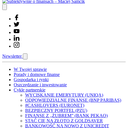
Newsletter
W Twojej sprawie
Porady i domowe finanse
Gospodarka i rynki
Oszczędzanie i inwestowanie
Cykle partnerskie
WYCISKANIE EMERYTURY (UNIQA)
ODPOWIEDZIALNE FINANSE (BNP PARIBAS)
#CASHLOVERS (EURONET)
BEZPIECZNY PORTFEL (PZU)
FINANSE Z „ŻUBREM” (BANK PEKAO)
STAĆ CIĘ NA ZŁOTO Z GOLDSAVER
BANKOWOŚĆ NA NOWO Z UNICREDIT