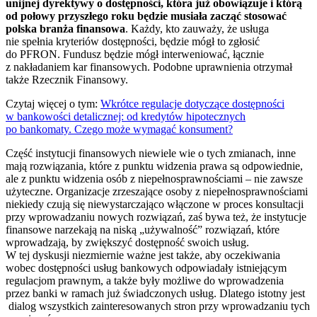
unijnej dyrektywy o dostępności, która już obowiązuje i którą
od połowy przyszłego roku będzie musiała zacząć stosować
polska branża finansowa
. Każdy, kto zauważy, że usługa
nie spełnia kryteriów dostępności, będzie mógł to zgłosić
do PFRON. Fundusz będzie mógł interweniować, łącznie
z nakładaniem kar finansowych. Podobne uprawnienia otrzymał
także Rzecznik Finansowy.
Czytaj więcej o tym:
Wkrótce regulacje dotyczące dostępności
w bankowości detalicznej: od kredytów hipotecznych
po bankomaty. Czego może wymagać konsument?
Część instytucji finansowych niewiele wie o tych zmianach, inne
mają rozwiązania, które z punktu widzenia prawa są odpowiednie,
ale z punktu widzenia osób z niepełnosprawnościami – nie zawsze
użyteczne. Organizacje zrzeszające osoby z niepełnosprawnościami
niekiedy czują się niewystarczająco włączone w proces konsultacji
przy wprowadzaniu nowych rozwiązań, zaś bywa też, że instytucje
finansowe narzekają na niską „używalność” rozwiązań, które
wprowadzają, by zwiększyć dostępność swoich usług.
W tej dyskusji niezmiernie ważne jest także, aby oczekiwania
wobec dostępności usług bankowych odpowiadały istniejącym
regulacjom prawnym, a także były możliwe do wprowadzenia
przez banki w ramach już świadczonych usług. Dlatego istotny jest
dialog wszystkich zainteresowanych stron przy wprowadzaniu tych