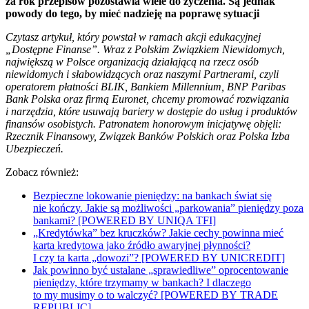
za rok przepisów pozostawia wiele do życzenia. Są jednak
powody do tego, by mieć nadzieję na poprawę sytuacji
Czytasz artykuł, który powstał w ramach akcji edukacyjnej
„
Dostępne Finanse
”. Wraz z
Polskim Związkiem Niewidomych
,
największą w Polsce organizacją działającą na rzecz osób
niewidomych i słabowidzących oraz naszymi Partnerami, czyli
operatorem płatności BLIK, Bankiem Millennium, BNP Paribas
Bank Polska oraz firmą Euronet, chcemy promować rozwiązania
i narzędzia, które usuwają bariery w dostępie do usług i produktów
finansów osobistych. Patronatem honorowym inicjatywę objęli:
Rzecznik Finansowy, Związek Banków Polskich oraz Polska Izba
Ubezpieczeń.
Zobacz również:
Bezpieczne lokowanie pieniędzy: na bankach świat się
nie kończy. Jakie są możliwości „parkowania” pieniędzy poza
bankami? [POWERED BY UNIQA TFI]
„Kredytówka” bez kruczków? Jakie cechy powinna mieć
karta kredytowa jako źródło awaryjnej płynności?
I czy ta karta „dowozi”? [POWERED BY UNICREDIT]
Jak powinno być ustalane „sprawiedliwe” oprocentowanie
pieniędzy, które trzymamy w bankach? I dlaczego
to my musimy o to walczyć? [POWERED BY TRADE
REPUBLIC]