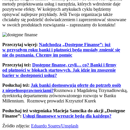
metody projektowania usług i narzędzia, których wdrożenie daje
pozytywne efekty. W kolejnych artykułach cyklu będziemy
opisywać najlepsze przykłady. Jeśli Twoja organizacja także
chciałaby się podzielić doświadczeniem i zaprezentować stosowane
w swoich produktach rozwiązania – zapraszamy do kontaktu!
Przeczytaj więcej:
Nadchodzą „Dostępne Finanse”: już
w przyszłym roku banki i płatności będą musiały zmienić się
nie do poznania. Chcemy im pomóc
Przeczytaj też:
Dostępne finanse, czyli… co? Banki i firmy
od płatności w blokach startowych. Jak idzie im znoszenie
barier w dostępności usług?
Posłuchaj też:
Jak banki dostosowują ofertę do potrzeb osób
z niepełnosprawnościami?
Rozmowa z Magdaleną Trzynadlowską,
dyrektorką departamentu zrównoważonego rozwoju w Banku
Millennium. Rozmowę prowadzi Krzysztof Kurek
Posłuchaj też wstępniaka Macieja Samcika do akcji „Dostępne
Finanse”:
Usługi finansowe wreszcie będą dla każdego?
Źródło zdjęcia:
Eduardo Soares/
Unsplash