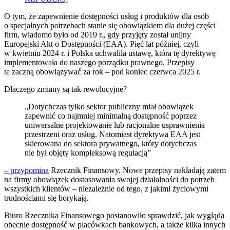
O tym, że zapewnienie dostępności usług i produktów dla osób
o specjalnych potrzebach stanie się obowiązkiem dla dużej części
firm, wiadomo było od 2019 r., gdy przyjęty został unijny
Europejski Akt o Dostępności (EAA). Pięć lat później, czyli
w kwietniu 2024 r. i Polska uchwaliła ustawę, która tę dyrektywę
implementowała do naszego porządku prawnego. Przepisy
te zaczną obowiązywać za rok – pod koniec czerwca 2025 r.
Dlaczego zmiany są tak rewolucyjne?
„Dotychczas tylko sektor publiczny miał obowiązek
zapewnić co najmniej minimalną dostępność poprzez
uniwersalne projektowanie lub racjonalne usprawnienia
przestrzeni oraz usług. Natomiast dyrektywa EAA jest
skierowana do sektora prywatnego, który dotychczas
nie był objęty kompleksową regulacją”
– przypomina
Rzecznik Finansowy. Nowe przepisy nakładają zatem
na firmy obowiązek dostosowania swojej działalności do potrzeb
wszystkich klientów – niezależnie od tego, z jakimi życiowymi
trudnościami się borykają.
Biuro Rzecznika Finansowego postanowiło sprawdzić, jak wygląda
obecnie dostępność w placówkach bankowych, a także kilka innych