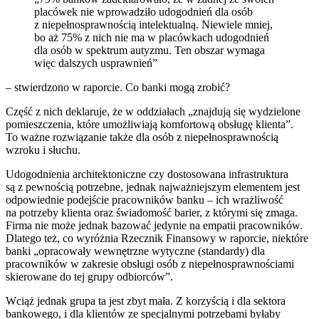
placówek nie wprowadziło udogodnień dla osób
z niepełnosprawnością intelektualną. Niewiele mniej,
bo aż 75% z nich nie ma w placówkach udogodnień
dla osób w spektrum autyzmu. Ten obszar wymaga
więc dalszych usprawnień”
– stwierdzono w raporcie. Co banki mogą zrobić?
Część z nich deklaruje, że w oddziałach „znajdują się wydzielone
pomieszczenia, które umożliwiają komfortową obsługę klienta”.
To ważne rozwiązanie także dla osób z niepełnosprawnością
wzroku i słuchu.
Udogodnienia architektoniczne czy dostosowana infrastruktura
są z pewnością potrzebne, jednak najważniejszym elementem jest
odpowiednie podejście pracowników banku – ich wrażliwość
na potrzeby klienta oraz świadomość barier, z którymi się zmaga.
Firma nie może jednak bazować jedynie na empatii pracowników.
Dlatego też, co wyróżnia Rzecznik Finansowy w raporcie, niektóre
banki „opracowały wewnętrzne wytyczne (standardy) dla
pracowników w zakresie obsługi osób z niepełnosprawnościami
skierowane do tej grupy odbiorców”.
Wciąż jednak grupa ta jest zbyt mała. Z korzyścią i dla sektora
bankowego, i dla klientów ze specjalnymi potrzebami byłaby