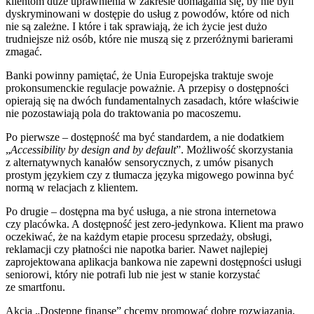
klientom duże uprawnienia w zakresie domagania się, by nie byli
dyskryminowani w dostępie do usług z powodów, które od nich
nie są zależne. I które i tak sprawiają, że ich życie jest dużo
trudniejsze niż osób, które nie muszą się z przeróżnymi barierami
zmagać.
Banki powinny pamiętać, że Unia Europejska traktuje swoje
prokonsumenckie regulacje poważnie. A przepisy o dostępności
opierają się na dwóch fundamentalnych zasadach, które właściwie
nie pozostawiają pola do traktowania po macoszemu.
Po pierwsze – dostępność ma być standardem, a nie dodatkiem
„
Accessibility by design and by default
”. Możliwość skorzystania
z alternatywnych kanałów sensorycznych, z umów pisanych
prostym językiem czy z tłumacza języka migowego powinna być
normą w relacjach z klientem.
Po drugie – dostępna ma być usługa, a nie strona internetowa
czy placówka. A dostępność jest zero-jedynkowa. Klient ma prawo
oczekiwać, że na każdym etapie procesu sprzedaży, obsługi,
reklamacji czy płatności nie napotka barier. Nawet najlepiej
zaprojektowana aplikacja bankowa nie zapewni dostępności usługi
seniorowi, który nie potrafi lub nie jest w stanie korzystać
ze smartfonu.
Akcją „Dostępne finanse” chcemy promować dobre rozwiązania,