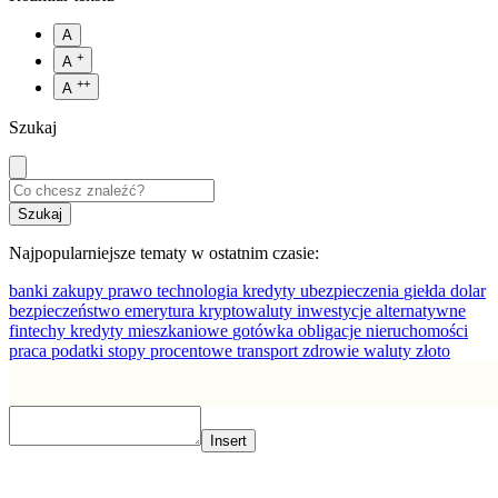
A
+
A
++
A
Szukaj
Najpopularniejsze tematy w ostatnim czasie:
banki
zakupy
prawo
technologia
kredyty
ubezpieczenia
giełda
dolar
bezpieczeństwo
emerytura
kryptowaluty
inwestycje alternatywne
fintechy
kredyty mieszkaniowe
gotówka
obligacje
nieruchomości
praca
podatki
stopy procentowe
transport
zdrowie
waluty
złoto
Insert