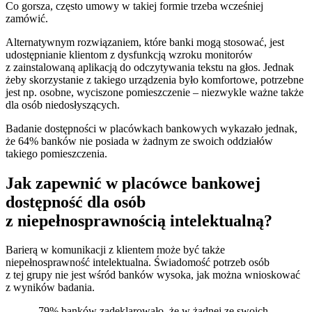
Co gorsza, często umowy w takiej formie trzeba wcześniej
zamówić.
Alternatywnym rozwiązaniem, które banki mogą stosować, jest
udostępnianie klientom z dysfunkcją wzroku monitorów
z zainstalowaną aplikacją do odczytywania tekstu na głos. Jednak
żeby skorzystanie z takiego urządzenia było komfortowe, potrzebne
jest np. osobne, wyciszone pomieszczenie – niezwykle ważne także
dla osób niedosłyszących.
Badanie dostępności w placówkach bankowych wykazało jednak,
że 64% banków nie posiada w żadnym ze swoich oddziałów
takiego pomieszczenia.
Jak zapewnić w placówce bankowej
dostępność dla osób
z niepełnosprawnością intelektualną?
Barierą w komunikacji z klientem może być także
niepełnosprawność intelektualna. Świadomość potrzeb osób
z tej grupy nie jest wśród banków wysoka, jak można wnioskować
z wyników badania.
„79% banków zadeklarowało, że w żadnej ze swoich