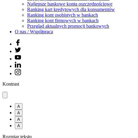
Najlepsze bankowe konta oszczędnościowe
Ranking kart kredytowych dla konsumentów
Ranking kont osobistych w bankach
Ranking kont firmowych w bankach
Przegląd aktualnych promocji bankowych
O nas / Współpraca
Kontrast
A
A
A
A
Rozmiar tekstu