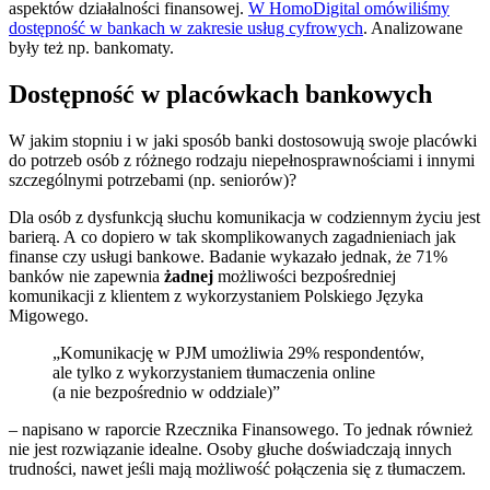
aspektów działalności finansowej.
W HomoDigital omówiliśmy
dostępność w bankach w zakresie usług cyfrowych
. Analizowane
były też np. bankomaty.
Dostępność w placówkach bankowych
W jakim stopniu i w jaki sposób banki dostosowują swoje placówki
do potrzeb osób z różnego rodzaju niepełnosprawnościami i innymi
szczególnymi potrzebami (np. seniorów)?
Dla osób z dysfunkcją słuchu komunikacja w codziennym życiu jest
barierą. A co dopiero w tak skomplikowanych zagadnieniach jak
finanse czy usługi bankowe. Badanie wykazało jednak, że 71%
banków nie zapewnia
żadnej
możliwości bezpośredniej
komunikacji z klientem z wykorzystaniem Polskiego Języka
Migowego.
„Komunikację w PJM umożliwia 29% respondentów,
ale tylko z wykorzystaniem tłumaczenia online
(a nie bezpośrednio w oddziale)”
– napisano w raporcie Rzecznika Finansowego. To jednak również
nie jest rozwiązanie idealne. Osoby głuche doświadczają innych
trudności, nawet jeśli mają możliwość połączenia się z tłumaczem.