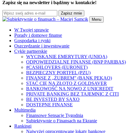
Zapisz się na newsletter i bądźmy w kontakcie!
Zapisz mnie
Menu
W Twojej sprawie
Porady i domowe finanse
Gospodarka i rynki
Oszczędzanie i inwestowanie
Cykle partnerskie
WYCISKANIE EMERYTURY (UNIQA)
ODPOWIEDZIALNE FINANSE (BNP PARIBAS)
#CASHLOVERS (EURONET)
BEZPIECZNY PORTFEL (PZU)
FINANSE Z „ŻUBREM” (BANK PEKAO)
STAĆ CIĘ NA ZŁOTO Z GOLDSAVER
BANKOWOŚĆ NA NOWO Z UNICREDIT
PRIVATE BANKING BEZ TAJEMNIC Z CITI
BE INVESTED BY SAXO
DOSTĘPNE FINANSE
Multimedia
Finansowe Sensacje Tygodnia
Subiektywnie o Finansach na Ekranie
Rankingi
Najwyżej oprocentowane lokaty bankowe