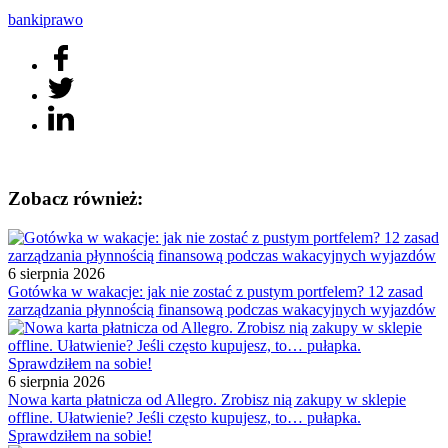
banki
prawo
Zobacz również:
6 sierpnia 2026
Gotówka w wakacje: jak nie zostać z pustym portfelem? 12 zasad
zarządzania płynnością finansową podczas wakacyjnych wyjazdów
6 sierpnia 2026
Nowa karta płatnicza od Allegro. Zrobisz nią zakupy w sklepie
offline. Ułatwienie? Jeśli często kupujesz, to… pułapka.
Sprawdziłem na sobie!