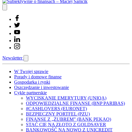
Newsletter
W Twojej sprawie
Porady i domowe finanse
Gospodarka i rynki
Oszczędzanie i inwestowanie
Cykle partnerskie
WYCISKANIE EMERYTURY (UNIQA)
ODPOWIEDZIALNE FINANSE (BNP PARIBAS)
#CASHLOVERS (EURONET)
BEZPIECZNY PORTFEL (PZU)
FINANSE Z „ŻUBREM” (BANK PEKAO)
STAĆ CIĘ NA ZŁOTO Z GOLDSAVER
BANKOWOŚĆ NA NOWO Z UNICREDIT