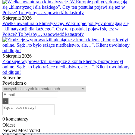
6 sierpnia 2026
Wielka awantura o klimatyzację. W Europie politycy domagają się
„klimatyzacji dla każdego”. Czy ten postulat pojawi się też w
Polsce? To byłaby… zapowiedź katastrofy
5 sierpnia 2026
Złodzieje wyprowadzili pieniądze z konta klienta, biorąc kredyt
online. Sąd: „to było rażące niedbalstwo, ale…”. Klient uwolniony
od długu!
Subscribe
Powiadom o
0
komentarzy
Oldest
Newest
Most Voted