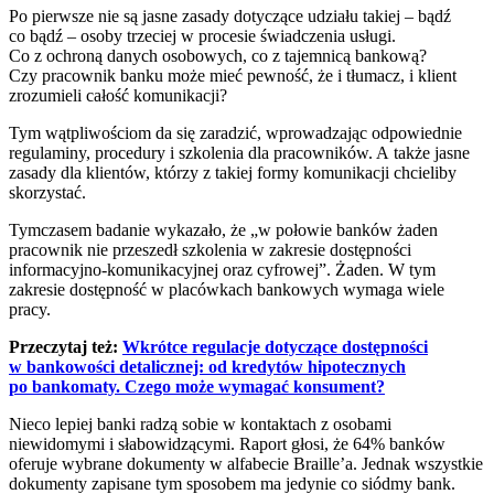
Po pierwsze nie są jasne zasady dotyczące udziału takiej – bądź
co bądź – osoby trzeciej w procesie świadczenia usługi.
Co z ochroną danych osobowych, co z tajemnicą bankową?
Czy pracownik banku może mieć pewność, że i tłumacz, i klient
zrozumieli całość komunikacji?
Tym wątpliwościom da się zaradzić, wprowadzając odpowiednie
regulaminy, procedury i szkolenia dla pracowników. A także jasne
zasady dla klientów, którzy z takiej formy komunikacji chcieliby
skorzystać.
Tymczasem badanie wykazało, że „w połowie banków żaden
pracownik nie przeszedł szkolenia w zakresie dostępności
informacyjno-komunikacyjnej oraz cyfrowej”. Żaden. W tym
zakresie dostępność w placówkach bankowych wymaga wiele
pracy.
Przeczytaj też:
Wkrótce regulacje dotyczące dostępności
w bankowości detalicznej: od kredytów hipotecznych
po bankomaty. Czego może wymagać konsument?
Nieco lepiej banki radzą sobie w kontaktach z osobami
niewidomymi i słabowidzącymi. Raport głosi, że 64% banków
oferuje wybrane dokumenty w alfabecie Braille’a. Jednak wszystkie
dokumenty zapisane tym sposobem ma jedynie co siódmy bank.