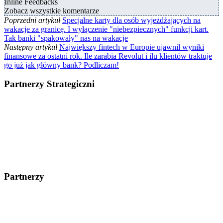
Inline Feedbacks
Zobacz wszystkie komentarze
Poprzedni artykuł
Specjalne karty dla osób wyjeżdżających na
wakacje za granicę. I wyłączenie "niebezpiecznych" funkcji kart.
Tak banki "spakowały" nas na wakacje
Następny artykuł
Największy fintech w Europie ujawnił wyniki
finansowe za ostatni rok. Ile zarabia Revolut i ilu klientów traktuje
go już jak główny bank? Podliczam!
Partnerzy Strategiczni
Partnerzy