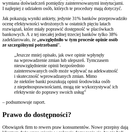
wymiana doświadczeń pomiędzy zainteresowanymi instytucjami.
I najlepiej z udziałem osób, których te procedury mają dotyczyć.
Jak pokazują wyniki ankiety, jedynie 31% banków przeprowadziło
ocenę efektywności wdrożonych w ostatnich pięciu latach
rozwiązań, które miały poprawić dostępność w placówkach
bankowych. A z tej niecałej jednej trzeciej banków tylko 38%
zadeklarowało, że
„uwzględniło w tym procesie opinie osób
ze szczególnymi potrzebami
”.
„Jeszcze mniej opisało, jak owe opinie wpłynęły
na wprowadzenie zmian lub ulepszeń. Tymczasem
nieuwzględnienie opinii bezpośrednio
zainteresowanych osób może wpływać na adekwatność
i skuteczność wprowadzanych zmian. Mimo
że niektóre banki poszukują opinii środowiska osób
z niepełnosprawnościami, mogą nie wykorzystywać ich
efektywnie do poprawy swoich usług”
– podsumowuje raport.
Prawo do dostępności?
Obowiązek firm to rewers praw konsumentów. Nowe przepisy dają