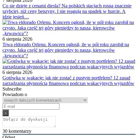
7 sierpnia 2026
Co się dzieje z cenami diesla? Na polskich stacjach rosną znacznie
szybciej, niż ceny benzyny. I nie reagują na spadek w hurcie. A
idzie jesień…
6 sierpnia 2026
Trwa eldorado Orlenu. Koncern ogłosił, ile w pół roku zarobił na
czysto. Jaka część tej góry pieniędzy to nasza, kierowców
„krwawica”?
6 sierpnia 2026
Gotówka w wakacje: jak nie zostać z pustym portfelem? 12 zasad
zarządzania płynnością finansową podczas wakacyjnych wyjazdów
Subscribe
Powiadom o
30
komentarzy
Oldest