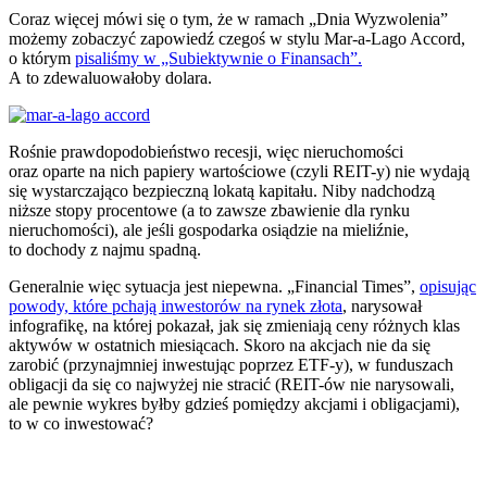
Coraz więcej mówi się o tym, że w ramach „Dnia Wyzwolenia”
możemy zobaczyć zapowiedź czegoś w stylu Mar-a-Lago Accord,
o którym
pisaliśmy w „Subiektywnie o Finansach”.
A to zdewaluowałoby dolara.
Rośnie prawdopodobieństwo recesji, więc nieruchomości
oraz oparte na nich papiery wartościowe (czyli REIT-y) nie wydają
się wystarczająco bezpieczną lokatą kapitału. Niby nadchodzą
niższe stopy procentowe (a to zawsze zbawienie dla rynku
nieruchomości), ale jeśli gospodarka osiądzie na mieliźnie,
to dochody z najmu spadną.
Generalnie więc sytuacja jest niepewna. „Financial Times”,
opisując
powody, które pchają inwestorów na rynek złota
, narysował
infografikę, na której pokazał, jak się zmieniają ceny różnych klas
aktywów w ostatnich miesiącach. Skoro na akcjach nie da się
zarobić (przynajmniej inwestując poprzez ETF-y), w funduszach
obligacji da się co najwyżej nie stracić (REIT-ów nie narysowali,
ale pewnie wykres byłby gdzieś pomiędzy akcjami i obligacjami),
to w co inwestować?