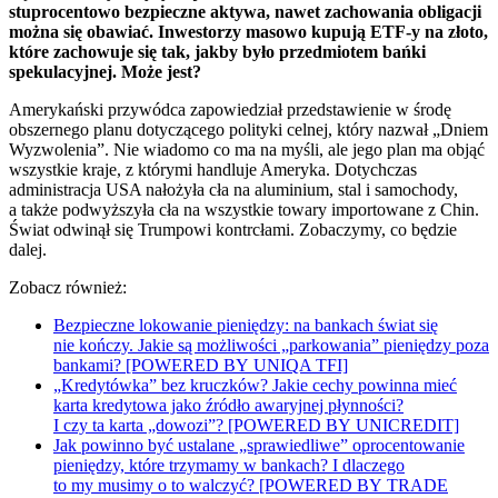
stuprocentowo bezpieczne aktywa, nawet zachowania obligacji
można się obawiać. Inwestorzy masowo kupują ETF-y na złoto,
które zachowuje się tak, jakby było przedmiotem bańki
spekulacyjnej. Może jest?
Amerykański przywódca zapowiedział przedstawienie w środę
obszernego planu dotyczącego polityki celnej, który nazwał „Dniem
Wyzwolenia”. Nie wiadomo co ma na myśli, ale jego plan ma objąć
wszystkie kraje, z którymi handluje Ameryka. Dotychczas
administracja USA nałożyła cła na aluminium, stal i samochody,
a także podwyższyła cła na wszystkie towary importowane z Chin.
Świat odwinął się Trumpowi kontrcłami. Zobaczymy, co będzie
dalej.
Zobacz również:
Bezpieczne lokowanie pieniędzy: na bankach świat się
nie kończy. Jakie są możliwości „parkowania” pieniędzy poza
bankami? [POWERED BY UNIQA TFI]
„Kredytówka” bez kruczków? Jakie cechy powinna mieć
karta kredytowa jako źródło awaryjnej płynności?
I czy ta karta „dowozi”? [POWERED BY UNICREDIT]
Jak powinno być ustalane „sprawiedliwe” oprocentowanie
pieniędzy, które trzymamy w bankach? I dlaczego
to my musimy o to walczyć? [POWERED BY TRADE