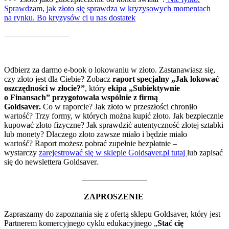
Sprawdzam, jak złoto się sprawdza w kryzysowych momentach
na rynku. Bo kryzysów ci u nas dostatek
————————
Odbierz za darmo e-book o lokowaniu w złoto.
Zastanawiasz się,
czy złoto jest dla Ciebie? Zobacz
raport specjalny „Jak lokować
oszczędności w złocie?”
, który
ekipa „Subiektywnie
o Finansach” przygotowała wspólnie z firmą
Goldsaver.
Co w raporcie?
Jak złoto w przeszłości chroniło
wartość? Trzy formy, w których można kupić złoto. Jak bezpiecznie
kupować złoto fizyczne? Jak sprawdzić autentyczność złotej sztabki
lub monety? Dlaczego złoto zawsze miało i będzie miało
wartość?
Raport możesz pobrać zupełnie bezpłatnie –
wystarczy
zarejestrować się w sklepie Goldsaver.pl tutaj
lub zapisać
się do newslettera
Goldsaver
.
————————
ZAPROSZENIE
Zapraszamy do zapoznania się z ofertą sklepu Goldsaver, który jest
Partnerem komercyjnego cyklu edukacyjnego „
Stać cię