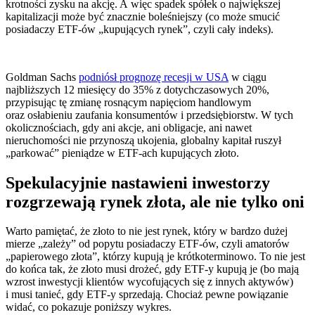
krotności zysku na akcję. A więc spadek spółek o największej
kapitalizacji może być znacznie boleśniejszy (co może smucić
posiadaczy ETF-ów „kupujących rynek”, czyli cały indeks).
Goldman Sachs
podniósł prognozę recesji w USA
w ciągu
najbliższych 12 miesięcy do 35% z dotychczasowych 20%,
przypisując tę zmianę rosnącym napięciom handlowym
oraz osłabieniu zaufania konsumentów i przedsiębiorstw. W tych
okolicznościach, gdy ani akcje, ani obligacje, ani nawet
nieruchomości nie przynoszą ukojenia, globalny kapitał ruszył
„parkować” pieniądze w ETF-ach kupujących złoto.
Spekulacyjnie nastawieni inwestorzy
rozgrzewają rynek złota, ale nie tylko oni
Warto pamiętać, że złoto to nie jest rynek, który w bardzo dużej
mierze „zależy” od popytu posiadaczy ETF-ów, czyli amatorów
„papierowego złota”, którzy kupują je krótkoterminowo. To nie jest
do końca tak, że złoto musi drożeć, gdy ETF-y kupują je (bo mają
wzrost inwestycji klientów wycofujących się z innych aktywów)
i musi tanieć, gdy ETF-y sprzedają. Chociaż pewne powiązanie
widać, co pokazuje poniższy wykres.