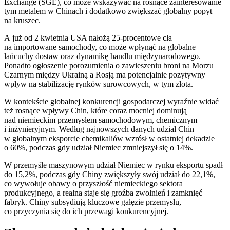
Exchange (SGE), co może wskazywać na rosnące zainteresowanie
tym metalem w Chinach i dodatkowo zwiększać globalny popyt
na kruszec.
A już od 2 kwietnia USA nałożą 25-procentowe cła
na importowane samochody, co może wpłynąć na globalne
łańcuchy dostaw oraz dynamikę handlu międzynarodowego.
Ponadto ogłoszenie porozumienia o zawieszeniu broni na Morzu
Czarnym między Ukrainą a Rosją ma potencjalnie pozytywny
wpływ na stabilizację rynków surowcowych, w tym złota.
W kontekście globalnej konkurencji gospodarczej wyraźnie widać
też rosnące wpływy Chin, które coraz mocniej dominują
nad niemieckim przemysłem samochodowym, chemicznym
i inżynieryjnym. Według najnowszych danych udział Chin
w globalnym eksporcie chemikaliów wzrósł w ostatniej dekadzie
o 60%, podczas gdy udział Niemiec zmniejszył się o 14%.
W przemyśle maszynowym udział Niemiec w rynku eksportu spadł
do 15,2%, podczas gdy Chiny zwiększyły swój udział do 22,1%,
co wywołuje obawy o przyszłość niemieckiego sektora
produkcyjnego, a realna staje się groźba zwolnień i zamknięć
fabryk. Chiny subsydiują kluczowe gałęzie przemysłu,
co przyczynia się do ich przewagi konkurencyjnej.