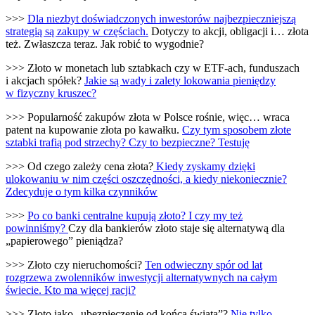
>>>
Dla niezbyt doświadczonych inwestorów najbezpieczniejszą
strategią są zakupy w częściach.
Dotyczy to akcji, obligacji i… złota
też. Zwłaszcza teraz. Jak robić to wygodnie?
>>> Złoto w monetach lub sztabkach czy w ETF-ach, funduszach
i akcjach spółek?
Jakie są wady i zalety lokowania pieniędzy
w fizyczny kruszec?
>>> Popularność zakupów złota w Polsce rośnie, więc… wraca
patent na kupowanie złota po kawałku.
Czy tym sposobem złote
sztabki trafią pod strzechy? Czy to bezpieczne? Testuję
>>> Od czego zależy cena złota?
Kiedy zyskamy dzięki
ulokowaniu w nim części oszczędności, a kiedy niekoniecznie?
Zdecyduje o tym kilka czynników
>>>
Po co banki centralne kupują złoto? I czy my też
powinniśmy?
Czy dla bankierów złoto staje się alternatywą dla
„papierowego” pieniądza?
>>> Złoto czy nieruchomości?
Ten odwieczny spór od lat
rozgrzewa zwolenników inwestycji alternatywnych na całym
świecie. Kto ma więcej racji?
>>> Złoto jako „ubezpieczenie od końca świata”?
Nie tylko.