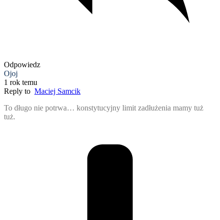
Odpowiedz
Ojoj
1 rok temu
Reply to
Maciej Samcik
To długo nie potrwa… konstytucyjny limit zadłużenia mamy tuż
tuż.