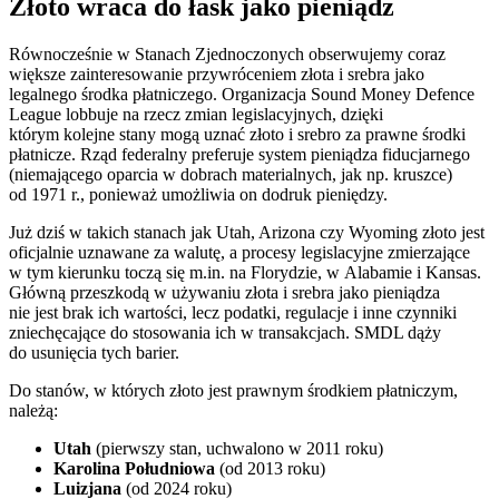
Złoto wraca do łask jako pieniądz
Równocześnie w Stanach Zjednoczonych obserwujemy coraz
większe zainteresowanie przywróceniem złota i srebra jako
legalnego środka płatniczego. Organizacja Sound Money Defence
League lobbuje na rzecz zmian legislacyjnych, dzięki
którym kolejne stany mogą uznać złoto i srebro za prawne środki
płatnicze. Rząd federalny preferuje system pieniądza fiducjarnego
(niemającego oparcia w dobrach materialnych, jak np. kruszce)
od 1971 r., ponieważ umożliwia on dodruk pieniędzy.
Już dziś w takich stanach jak Utah, Arizona czy Wyoming złoto jest
oficjalnie uznawane za walutę, a procesy legislacyjne zmierzające
w tym kierunku toczą się m.in. na Florydzie, w Alabamie i Kansas.
Główną przeszkodą w używaniu złota i srebra jako pieniądza
nie jest brak ich wartości, lecz podatki, regulacje i inne czynniki
zniechęcające do stosowania ich w transakcjach. SMDL dąży
do usunięcia tych barier.
Do stanów, w których złoto jest prawnym środkiem płatniczym,
należą:
Utah
(pierwszy stan, uchwalono w 2011 roku)
Karolina Południowa
(od 2013 roku)
Luizjana
(od 2024 roku)