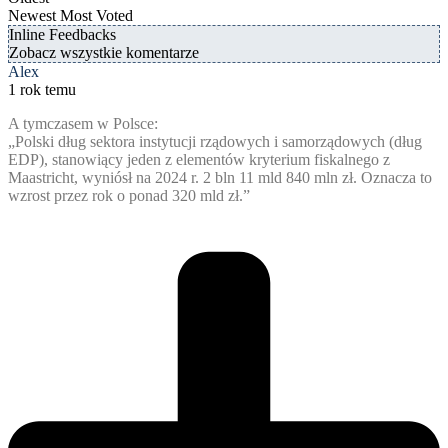
Newest
Most Voted
Inline Feedbacks
Zobacz wszystkie komentarze
Alex
1 rok temu
A tymczasem w Polsce:
„Polski dług sektora instytucji rządowych i samorządowych (dług
EDP), stanowiący jeden z elementów kryterium fiskalnego z
Maastricht, wyniósł na 2024 r. 2 bln 11 mld 840 mln zł. Oznacza to
wzrost przez rok o ponad 320 mld zł.”