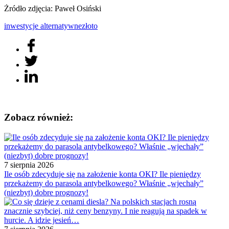
Żródło zdjęcia: Paweł Osiński
inwestycje alternatywne
złoto
Zobacz również:
7 sierpnia 2026
Ile osób zdecyduje się na założenie konta OKI? Ile pieniędzy
przekażemy do parasola antybelkowego? Właśnie „wjechały”
(niezbyt) dobre prognozy!