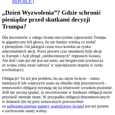
REPUBLIC]
„Dzień Wyzwolenia”? Gdzie schronić
pieniądze przed skutkami decyzji
Trumpa?
Dla inwestorów z całego świata nieczytelne zapowiedzi Trumpa
to gigantyczny ból głowy, bo nie bardzo wiedzą co zrobić
z pieniędzmi. Od jakiegoś czasu trwa korekta na rynku
amerykańskich akcji. Przez pewien czas ratunkiem były akcje
w Europie i Azji (dotąd „niedocenionych” regionach świata).
Ale dziś i tam już nie jest ani tanio, ani bezpiecznie (zwłaszcza
że wojna celna może uderzyć w największym stopniu w rynki
wschodzące).
Obligacje? Tu też jest problem, bo na całym świecie – mimo
mniejszych lub większych szans na obniżki stóp procentowych –
rentowności obligacji trzymają się na relatywnie wysokim poziomie.
Jeśli nie zaczną spadać, to inwestowanie w fundusze obligacji może
przynieść niemałe straty. W przypadku obligacji denominowanych
w dolarach (do tej pory uznawanych powszechnie
za
najbezpieczniejsze papiery wartościowe świata
) jest też pytanie
o zachowanie samej waluty.