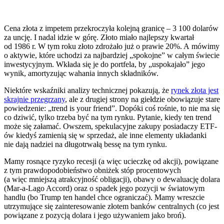
Cena złota z impetem przekroczyła kolejną granicę – 3 100 dolarów
za uncję. I nadal idzie w górę. Złoto miało najlepszy kwartał
od 1986 r. W tym roku złoto zdrożało już o prawie 20%. A mówimy
o aktywie, które uchodzi za najbardziej „spokojne” w całym świecie
inwestycyjnym. Wkłada się je do portfela, by „uspokajało” jego
wynik, amortyzując wahania innych składników.
Niektóre wskaźniki analizy technicznej pokazują, że
rynek złota jest
skrajnie przegrzany
, ale z drugiej strony na giełdzie obowiązuje stare
powiedzenie: „trend is your friend”. Dopóki coś rośnie, to nie ma się
co dziwić, tylko trzeba być na tym rynku. Pytanie, kiedy ten trend
może się załamać. Owszem, spekulacyjne zakupy posiadaczy ETF-
ów kiedyś zamienią się w sprzedaż, ale inne elementy układanki
nie dają nadziei na długotrwałą bessę na tym rynku.
Mamy rosnące ryzyko recesji (a więc ucieczkę od akcji), powiązane
z tym prawdopodobieństwo obniżek stóp procentowych
(a więc mniejszą atrakcyjność obligacji), obawy o dewaluację dolara
(Mar-a-Lago Accord) oraz o spadek jego pozycji w światowym
handlu (bo Trump ten handel chce ograniczać). Mamy wreszcie
utrzymujące się zainteresowanie złotem banków centralnych (co jest
powiązane z pozycją dolara i jego używaniem jako broń).