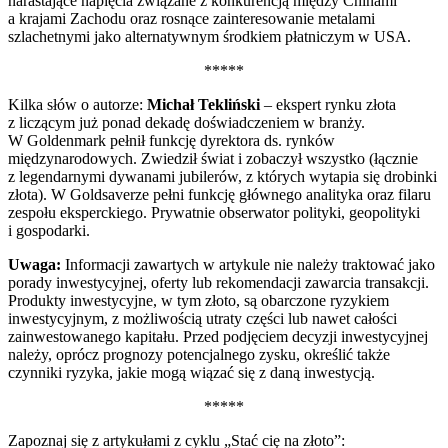
narastające napięcia związane z konkurencją między Chinami
a krajami Zachodu oraz rosnące zainteresowanie metalami
szlachetnymi jako alternatywnym środkiem płatniczym w USA.
*****
Kilka słów o autorze:
Michał Tekliński
– ekspert rynku złota
z liczącym już ponad dekadę doświadczeniem w branży.
W Goldenmark pełnił funkcję dyrektora ds. rynków
międzynarodowych. Zwiedził świat i zobaczył wszystko (łącznie
z legendarnymi dywanami jubilerów, z których wytapia się drobinki
złota). W Goldsaverze pełni funkcję głównego analityka oraz filaru
zespołu eksperckiego. Prywatnie obserwator polityki, geopolityki
i gospodarki.
Uwaga:
Informacji zawartych w artykule nie należy traktować jako
porady inwestycyjnej, oferty lub rekomendacji zawarcia transakcji.
Produkty inwestycyjne, w tym złoto, są obarczone ryzykiem
inwestycyjnym, z możliwością utraty części lub nawet całości
zainwestowanego kapitału. Przed podjęciem decyzji inwestycyjnej
należy, oprócz prognozy potencjalnego zysku, określić także
czynniki ryzyka, jakie mogą wiązać się z daną inwestycją.
*****
Zapoznaj się z artykułami z cyklu „Stać cię na złoto”: