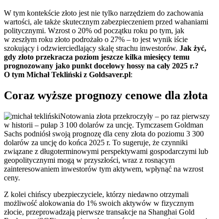
W tym kontekście złoto jest nie tylko narzędziem do zachowania
wartości, ale także skutecznym zabezpieczeniem przed wahaniami
politycznymi. Wzrost o 20% od początku roku po tym, jak
w zeszłym roku złoto podrożało o 27% – to jest wynik iście
szokujący i odzwierciedlający skalę strachu inwestorów.
Jak żyć,
gdy złoto przekracza poziom jeszcze kilka miesięcy temu
prognozowany jako punkt docelowy hossy na cały 2025 r.?
O tym Michał Tekliński z Goldsaver.pl
:
Coraz wyższe prognozy cenowe dla złota
Notowania złota przekroczyły – po raz pierwszy
w historii – pułap 3 100 dolarów za uncję. Tymczasem Goldman
Sachs podniósł swoją prognozę dla ceny złota do poziomu 3 300
dolarów za uncję do końca 2025 r. To sugeruje, że czynniki
związane z długoterminowymi perspektywami gospodarczymi lub
geopolitycznymi mogą w przyszłości, wraz z rosnącym
zainteresowaniem inwestorów tym aktywem, wpłynąć na wzrost
ceny.
Z kolei chińscy ubezpieczyciele, którzy niedawno otrzymali
możliwość alokowania do 1% swoich aktywów w fizycznym
złocie, przeprowadzają pierwsze transakcje na Shanghai Gold