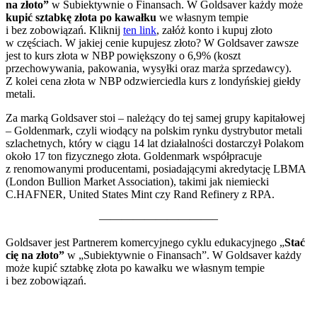
na złoto”
w Subiektywnie o Finansach. W Goldsaver każdy może
kupić sztabkę złota
po kawałku
we własnym tempie
i bez zobowiązań. Kliknij
ten link
, załóż konto i kupuj złoto
w częściach. W jakiej cenie kupujesz złoto? W Goldsaver zawsze
jest to kurs złota w NBP powiększony o 6,9% (koszt
przechowywania, pakowania, wysyłki oraz marża sprzedawcy).
Z kolei cena złota w NBP odzwierciedla kurs z londyńskiej giełdy
metali.
Za marką Goldsaver stoi – należący do tej samej grupy kapitałowej
– Goldenmark, czyli wiodący na polskim rynku dystrybutor metali
szlachetnych, który w ciągu 14 lat działalności dostarczył Polakom
około 17 ton fizycznego złota. Goldenmark współpracuje
z renomowanymi producentami, posiadającymi akredytację LBMA
(London Bullion Market Association), takimi jak niemiecki
C.HAFNER, United States Mint czy Rand Refinery z RPA.
——————————–
Goldsaver jest Partnerem komercyjnego cyklu edukacyjnego „
Stać
cię na złoto”
w „Subiektywnie o Finansach”. W Goldsaver każdy
może kupić sztabkę złota po kawałku we własnym tempie
i bez zobowiązań.