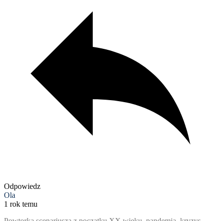
Odpowiedz
Ola
1 rok temu
Powtorka scenariusza z poczatku XX wieku, pandemia, kryzys,