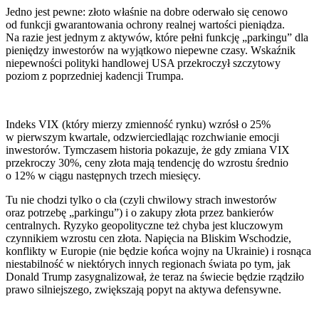
Jedno jest pewne: złoto właśnie na dobre oderwało się cenowo
od funkcji gwarantowania ochrony realnej wartości pieniądza.
Na razie jest jednym z aktywów, które pełni funkcję „parkingu” dla
pieniędzy inwestorów na wyjątkowo niepewne czasy. Wskaźnik
niepewności polityki handlowej USA przekroczył szczytowy
poziom z poprzedniej kadencji Trumpa.
Indeks VIX (który mierzy zmienność rynku) wzrósł o 25%
w pierwszym kwartale, odzwierciedlając rozchwianie emocji
inwestorów. Tymczasem historia pokazuje, że gdy zmiana VIX
przekroczy 30%, ceny złota mają tendencję do wzrostu średnio
o 12% w ciągu następnych trzech miesięcy.
Tu nie chodzi tylko o cła (czyli chwilowy strach inwestorów
oraz potrzebę „parkingu”) i o zakupy złota przez bankierów
centralnych. Ryzyko geopolityczne też chyba jest kluczowym
czynnikiem wzrostu cen złota. Napięcia na Bliskim Wschodzie,
konflikty w Europie (nie będzie końca wojny na Ukrainie) i rosnąca
niestabilność w niektórych innych regionach świata po tym, jak
Donald Trump zasygnalizował, że teraz na świecie będzie rządziło
prawo silniejszego, zwiększają popyt na aktywa defensywne.