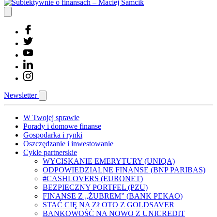
Newsletter
W Twojej sprawie
Porady i domowe finanse
Gospodarka i rynki
Oszczędzanie i inwestowanie
Cykle partnerskie
WYCISKANIE EMERYTURY (UNIQA)
ODPOWIEDZIALNE FINANSE (BNP PARIBAS)
#CASHLOVERS (EURONET)
BEZPIECZNY PORTFEL (PZU)
FINANSE Z „ŻUBREM” (BANK PEKAO)
STAĆ CIĘ NA ZŁOTO Z GOLDSAVER
BANKOWOŚĆ NA NOWO Z UNICREDIT