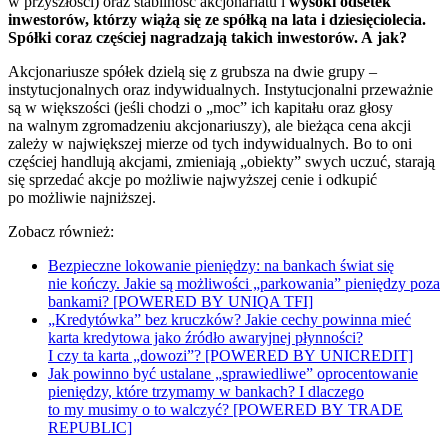
w przyszłości) oraz stabilność akcjonariatu i
wysoki odsetek
inwestorów, którzy wiążą się ze spółką na lata i dziesięciolecia.
Spółki coraz częściej nagradzają takich inwestorów. A jak?
Akcjonariusze spółek dzielą się z grubsza na dwie grupy –
instytucjonalnych oraz indywidualnych. Instytucjonalni przeważnie
są w większości (jeśli chodzi o „moc” ich kapitału oraz głosy
na walnym zgromadzeniu akcjonariuszy), ale bieżąca cena akcji
zależy w największej mierze od tych indywidualnych. Bo to oni
częściej handlują akcjami, zmieniają „obiekty” swych uczuć, starają
się sprzedać akcje po możliwie najwyższej cenie i odkupić
po możliwie najniższej.
Zobacz również:
Bezpieczne lokowanie pieniędzy: na bankach świat się
nie kończy. Jakie są możliwości „parkowania” pieniędzy poza
bankami? [POWERED BY UNIQA TFI]
„Kredytówka” bez kruczków? Jakie cechy powinna mieć
karta kredytowa jako źródło awaryjnej płynności?
I czy ta karta „dowozi”? [POWERED BY UNICREDIT]
Jak powinno być ustalane „sprawiedliwe” oprocentowanie
pieniędzy, które trzymamy w bankach? I dlaczego
to my musimy o to walczyć? [POWERED BY TRADE
REPUBLIC]