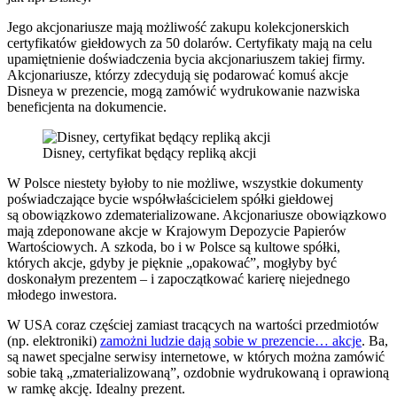
Jego akcjonariusze mają możliwość zakupu kolekcjonerskich
certyfikatów giełdowych za 50 dolarów. Certyfikaty mają na celu
upamiętnienie doświadczenia bycia akcjonariuszem takiej firmy.
Akcjonariusze, którzy zdecydują się podarować komuś akcje
Disneya w prezencie, mogą zamówić wydrukowanie nazwiska
beneficjenta na dokumencie.
Disney, certyfikat będący repliką akcji
W Polsce niestety byłoby to nie możliwe, wszystkie dokumenty
poświadczające bycie współwłaścicielem spółki giełdowej
są obowiązkowo zdematerializowane. Akcjonariusze obowiązkowo
mają zdeponowane akcje w Krajowym Depozycie Papierów
Wartościowych. A szkoda, bo i w Polsce są kultowe spółki,
których akcje, gdyby je pięknie „opakować”, mogłyby być
doskonałym prezentem – i zapoczątkować karierę niejednego
młodego inwestora.
W USA coraz częściej zamiast tracących na wartości przedmiotów
(np. elektroniki)
zamożni ludzie dają sobie w prezencie… akcje
. Ba,
są nawet specjalne serwisy internetowe, w których można zamówić
sobie taką „zmaterializowaną”, ozdobnie wydrukowaną i oprawioną
w ramkę akcję. Idealny prezent.