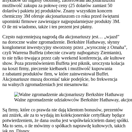
artykułów do higieny osobistej, zaoferowała akcjonariuszom
możliwość zakupu za połowę ceny (25 dolarów zamiast 50
dolarów) pakietu jej produktów. Znany wszystkim koncern
chemiczny 3M oferuje akcjonariuszom co roku przed świętami
upominki firmowe zawierające najpopularniejsze produkty 3M.
O ile mi wiadomo, także i ten prezent jest płatny.
Często najcenniejszą nagrodą dla akcjonariuszy jest… „wjazd”
na doroczne walne zgromadzenie. Berkshire Hathaway, słynny
konglomerat inwestycyjny stworzony przez „wyrocznię z Omaha”,
czyli Warrena Buffeta (obecnie czwarty najbogatszy Ziemianin),
to nie tylko trwająca przez cały weekend konferencja, ale kultowe
show. Poza przemówieniem Buffeta jest piknik, uroczysta kolacja
na koszt firmy, pieczenie kiełbasek i możliwość kupowania
z rabatami produktów firm, w które zainwestował Buffet.
Akcjonariusze muszą doceniać takie podejście, bo frekwencja
na walnych zgromadzeniach jest niesamowita:
Walne zgromadzenie udziałowców Berkshire Hathaway, akcjon
Są firmy, które co prawda nie dają klientom bonusów, prezentów
ani zniżek, ale za to wydają im kolekcjonerskie certyfikaty będące
potwierdzeniem, że dana osoba jest współwłaścicielem danej spółki.
Ma to sens, o ile mówimy o spółkach naprawdę kultowych, takich
jak np. Disney.