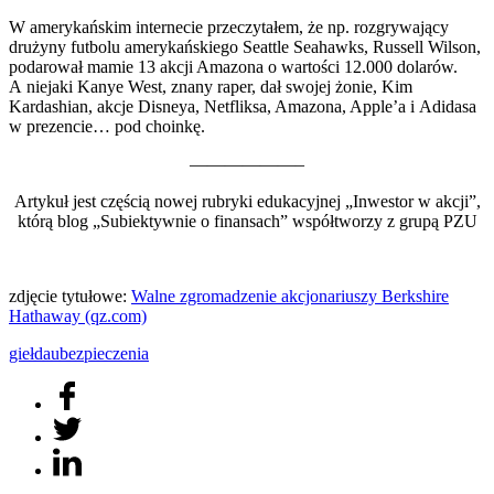
W amerykańskim internecie przeczytałem, że np. rozgrywający
drużyny futbolu amerykańskiego Seattle Seahawks, Russell Wilson,
podarował mamie 13 akcji Amazona o wartości 12.000 dolarów.
A niejaki Kanye West, znany raper, dał swojej żonie, Kim
Kardashian, akcje Disneya, Netfliksa, Amazona, Apple’a i Adidasa
w prezencie… pod choinkę.
——————–
Artykuł jest częścią nowej rubryki edukacyjnej „Inwestor w akcji”,
którą blog „Subiektywnie o finansach” współtworzy z grupą PZU
zdjęcie tytułowe:
Walne zgromadzenie akcjonariuszy Berkshire
Hathaway (qz.com)
giełda
ubezpieczenia