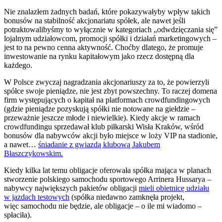
Nie znalazłem żadnych badań, które pokazywałyby wpływ takich
bonusów na stabilność akcjonariatu spółek, ale nawet jeśli
potraktowalibyśmy to wyłącznie w kategoriach „odwdzięczania się”
lojalnym udziałowcom, promocji spółki i działań marketingowych –
jest to na pewno cenna aktywność. Choćby dlatego, że promuje
inwestowanie na rynku kapitałowym jako rzecz dostępną dla
każdego.
W Polsce zwyczaj nagradzania akcjonariuszy za to, że powierzyli
spółce swoje pieniądze, nie jest zbyt powszechny. To raczej domena
firm występujących o kapitał na platformach crowdfundingowych
(gdzie pieniądze pozyskują spółki nie notowane na giełdzie –
przeważnie jeszcze młode i niewielkie). Kiedy akcje w ramach
crowdfundingu sprzedawał klub piłkarski Wisła Kraków, wśród
bonusów dla nabywców akcji było miejsce w loży VIP na stadionie,
a nawet…
śniadanie z gwiazdą klubową Jakubem
Błaszczykowskim.
Kiedy kilka lat temu obligacje oferowała spółka mająca w planach
stworzenie polskiego samochodu sportowego Arrinera Hussarya –
nabywcy największych pakietów obligacji
mieli obietnicę udziału
w jazdach testowych
(spółka niedawno zamknęła projekt,
więc samochodu nie będzie, ale obligacje – o ile mi wiadomo –
spłaciła).