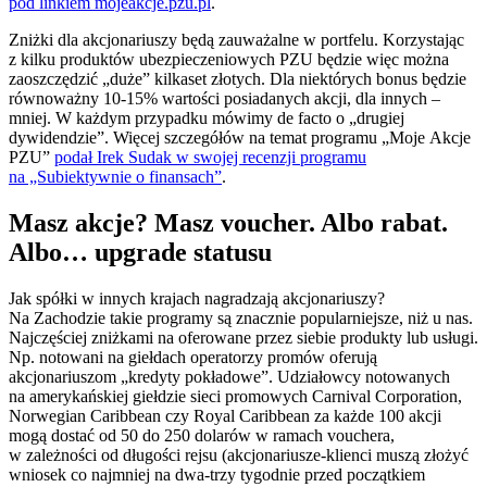
pod linkiem mojeakcje.pzu.pl
.
Zniżki dla akcjonariuszy będą zauważalne w portfelu. Korzystając
z kilku produktów ubezpieczeniowych PZU będzie więc można
zaoszczędzić „duże” kilkaset złotych. Dla niektórych bonus będzie
równoważny 10-15% wartości posiadanych akcji, dla innych –
mniej. W każdym przypadku mówimy de facto o „drugiej
dywidendzie”. Więcej szczegółów na temat programu „Moje Akcje
PZU”
podał Irek Sudak w swojej recenzji programu
na „Subiektywnie o finansach”
.
Masz akcje? Masz voucher. Albo rabat.
Albo… upgrade statusu
Jak spółki w innych krajach nagradzają akcjonariuszy?
Na Zachodzie takie programy są znacznie popularniejsze, niż u nas.
Najczęściej zniżkami na oferowane przez siebie produkty lub usługi.
Np. notowani na giełdach operatorzy promów oferują
akcjonariuszom „kredyty pokładowe”. Udziałowcy notowanych
na amerykańskiej giełdzie sieci promowych Carnival Corporation,
Norwegian Caribbean czy Royal Caribbean za każde 100 akcji
mogą dostać od 50 do 250 dolarów w ramach vouchera,
w zależności od długości rejsu (akcjonariusze-klienci muszą złożyć
wniosek co najmniej na dwa-trzy tygodnie przed początkiem