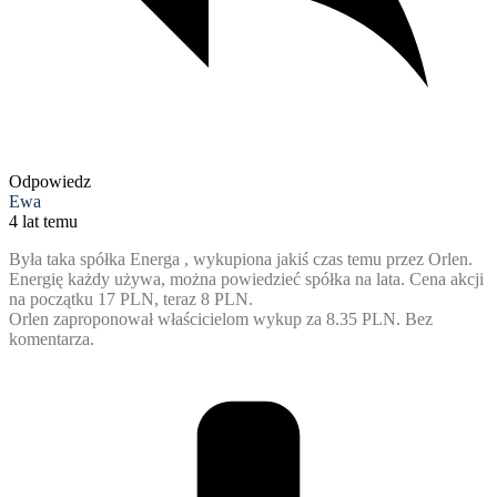
Odpowiedz
Ewa
4 lat temu
Była taka spółka Energa , wykupiona jakiś czas temu przez Orlen.
Energię każdy używa, można powiedzieć spółka na lata. Cena akcji
na początku 17 PLN, teraz 8 PLN.
Orlen zaproponował właścicielom wykup za 8.35 PLN. Bez
komentarza.