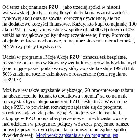
Od teraz akcjonariusze PZU – jako trzeciej spółki w historii
warszawskiej giełdy – mogą liczyć nie tylko na wzrost wartości
rynkowej akcji oraz na sowitą, coroczną dywidendę, ale też
na dodatkowe korzyści finansowe. Każdy, kto kupi co najmniej 100
akcji PZU (a więc zainwestuje w spółkę ok. 4000 zł) otrzyma 10%
zniżki na majątkowe polisy ubezpieczeniowe tej firmy. Promocja
obejmie polisy samochodowe, rolne, ubezpieczenia nieruchomości,
NNW czy polisy turystyczne.
Udział w programie „Moje Akcje PZU” oznacza też bezpłatne,
roczne członkostwo w Stowarzyszeniu Inwestorów Indywidualnych
(obejmujące pakiet podstawowy, który zwykle kosztuje 199 zł) lub
50% zniżki na roczne członkostwo rozszerzone (cena regularna
to 399 zł).
Możliwe jest także uzyskanie większego, 20-procentowego rabatu
na ubezpieczenie, jednak to dodatkowa „premia” za co najmniej
roczny staż bycia akcjonariuszem PZU. Jeśli ktoś z Was ma już
akcje PZU, to powinien rozważyć zapisanie się do programu –
za rok czekają zniżki pełną gębą. A kto jeszcze nie ma akcji,
a kupuje w PZU polisy ubezpieczeniowe – niech zastanowi się
nad udziałem w programie, połączy wówczas przyjemne (tańsze
polisy) z pożytecznym (bycie akcjonariuszem porządnej spółki
dywidendowej).
Możliwość zapisania się do programu jest