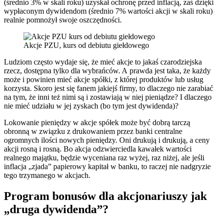
(średnio 3% w skali roku) uzyskał ochronę przed inflacją, zaś dzięki
wypłaconym dywidendom (średnio 7% wartości akcji w skali roku)
realnie pomnożył swoje oszczędności.
Akcje PZU, kurs od debiutu giełdowego
Ludziom często wydaje się, że mieć akcje to jakaś czarodziejska
rzecz, dostępna tylko dla wybrańców. A prawda jest taka, że każdy
może i powinien mieć akcje spółki, z której produktów lub usług
korzysta. Skoro jest się fanem jakiejś firmy, to dlaczego nie zarabiać
na tym, że inni też nimi są i zostawiają w niej pieniądze? I dlaczego
nie mieć udziału w jej zyskach (bo tym jest dywidenda)?
Lokowanie pieniędzy w akcje spółek może być dobrą tarczą
obronną w związku z drukowaniem przez banki centralne
ogromnych ilości nowych pieniędzy. Oni drukują i drukują, a ceny
akcji rosną i rosną. Bo akcja odzwierciedla kawałek wartości
realnego majątku, będzie wyceniana raz wyżej, raz niżej, ale jeśli
inflacja „zjada” papierowy kapitał w banku, to raczej nie nadgryzie
tego trzymanego w akcjach.
Program bonusów dla akcjonariuszy jak
„druga dywidenda”?