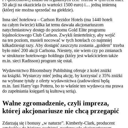
50 akcji na okaziciela (o wartości 1500 euro) i… jedną imienną
(której nie można sprzedać na giełdzie).
Inna sieć hotelowa – Carlson Rezidor Hotels (ma 1440 hoteli
na całym świecie) kilka lat temu dawała akcjonariuszom
natychmiastowy dostęp do poziomu Gold Elite programu
lojalnościowego Club Carlson. Zwykli śmiertelnicy, aby wejść
na ten poziom, musieli nocować w tych hotelach co najmniej
kilkadziesiąt razy. Aby dostąpić zaszczytu zostania „goldem” trzeba
było mieć 200 akcji Carlsona. Niestety, nie wiem czy po zmianach
w strukturze hotelowego holdingu (który jest właścicielem także
m.in. sieci Radisson) program się ostał.
Wydawnictwo Bloomsbury Publishing oferuje z kolei zniżki
na książki. Wystarczy mieć jedną akcję, by korzystać z 35% zniżki
na wybrane tytuły z oferty wydawnictwa (zadowoleni będą
m.in. fani Harry’ego Pottera, bo to właśnie ten wydawca ma prawa
do zapełniania księgarń tą kultową serią).
Walne zgromadzenie, czyli impreza,
której akcjonariusze nie chcą przegapić
Zdarzają się i bonusy „w naturze”. Kimberly-Clark, producent