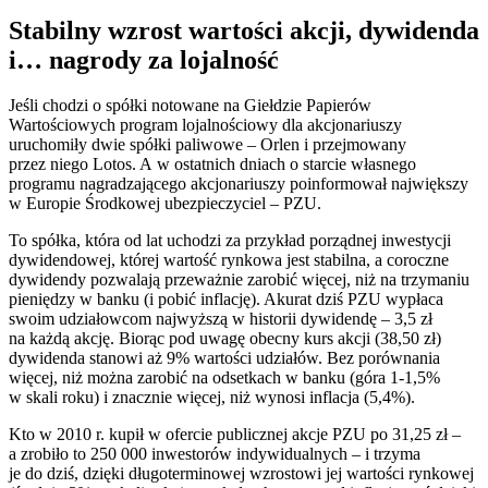
Stabilny wzrost wartości akcji, dywidenda
i… nagrody za lojalność
Jeśli chodzi o spółki notowane na Giełdzie Papierów
Wartościowych program lojalnościowy dla akcjonariuszy
uruchomiły dwie spółki paliwowe – Orlen i przejmowany
przez niego Lotos. A w ostatnich dniach o starcie własnego
programu nagradzającego akcjonariuszy poinformował największy
w Europie Środkowej ubezpieczyciel – PZU.
To spółka, która od lat uchodzi za przykład porządnej inwestycji
dywidendowej, której wartość rynkowa jest stabilna, a coroczne
dywidendy pozwalają przeważnie zarobić więcej, niż na trzymaniu
pieniędzy w banku (i pobić inflację). Akurat dziś PZU wypłaca
swoim udziałowcom najwyższą w historii dywidendę – 3,5 zł
na każdą akcję. Biorąc pod uwagę obecny kurs akcji (38,50 zł)
dywidenda stanowi aż 9% wartości udziałów. Bez porównania
więcej, niż można zarobić na odsetkach w banku (góra 1-1,5%
w skali roku) i znacznie więcej, niż wynosi inflacja (5,4%).
Kto w 2010 r. kupił w ofercie publicznej akcje PZU po 31,25 zł –
a zrobiło to 250 000 inwestorów indywidualnych – i trzyma
je do dziś, dzięki długoterminowej wzrostowi jej wartości rynkowej