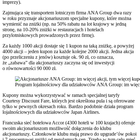
imprezy).
Zajmująca się transportem lotniczym firma ANA Group dwa razy
w roku przyznaje akcjonariuszom specjalne kupony, które można
wymienić na zniżki (np. na 50% rabatu na lot krajowy w jedną
stronę, na 10-20% zniżki w restauracjach i hotelach
przylotniskowych prowadzonych przez firmę).
Za każdy 1000 akcji dostaje się 1 kupon na taką zniżkę, a powyżej
4000 akcji – jeden kupon za każde kolejne 2000 akcji. Jedna akcja
(po przeliczeniu z jenów) kosztuje ok. 90 zł, co oznacza,
że „zabawa” dla akcjonariuszy zaczyna się od inwestycji
o równowartości 90 000 zł.
Program lojalnościowy dla udziałowców ANA Group: im więce
Kupony można wykorzystywać w ramach specjalnej taryfy
Courtesy Discount Fare, których jest określona pula i są oferowane
tylko w pewnych okresach roku. Bardzo podobnie działa program
lojalnościowych dla udziałowców Japan Airlines.
Francuska sieć hotelowa Accor (4300 hoteli w 100 krajach) oferuje
swoim akcjonariuszom możliwość dołączenia do klubu
akcjonariuszy. Członkowie klubu mają prawo do upgrade’ów pokoi
i 7-procentowej zniżki od regularnych cen. Trzeba w tym celu mieć