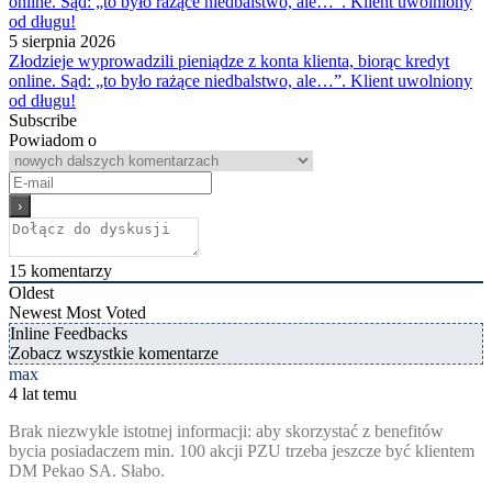
5 sierpnia 2026
Złodzieje wyprowadzili pieniądze z konta klienta, biorąc kredyt
online. Sąd: „to było rażące niedbalstwo, ale…”. Klient uwolniony
od długu!
Subscribe
Powiadom o
15
komentarzy
Oldest
Newest
Most Voted
Inline Feedbacks
Zobacz wszystkie komentarze
max
4 lat temu
Brak niezwykle istotnej informacji: aby skorzystać z benefitów
bycia posiadaczem min. 100 akcji PZU trzeba jeszcze być klientem
DM Pekao SA. Słabo.