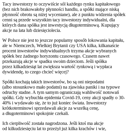
Tacy inwestorzy to oczywiście sól każdego rynku kapitałowego
(bez nich brakowałoby płynności handlu, a spółki mające niską
płynność obrotu są niżej wyceniane), ale z punktu widzenia spółek
cenni są przede wszystkim tacy inwestorzy indywidualni, dla
których dana spółka jest inwestycją długoterminową. Kupujący
akcje na lata lub dziesięciolecia.
W Polsce nie jest to jeszcze popularny sposób lokowania kapitału,
ale w Niemczech, Wielkiej Brytanii czy USA kilka, kilkanaście
procent inwestorów indywidualnych trzyma akcje wybranych
spółek bez żadnego horyzontu czasowego. Czasem nawet
przekazują akcje w spadku swoim dzieciom. Jeśli spółka
przez kilkadziesiąt lat zwiększa wartość rynkową i wypłaca
dywidendę, to czego chcieć więcej?
Spółki kochają takich inwestorów, bo są oni niepodatni
(albo stosunkowo mało podatni) na zjawiska paniki i na typowe
odruchy stadne. A tym samym ograniczają wahliwość notowań
spółki. Gdy wybuchła epidemia Covid-19, ceny akcji spadły o 30-
40% i wydawało się, że to już koniec świata. Inwestorzy
krótkoterminowi sprzedawali akcje za wszelką cenę,
a długoterminowi spokojnie czekali.
Ich cierpliwość została nagrodzona. Jeśli ktoś ma akcje
od kilkudziesięciu lat to przeżył już kilka krachów i wie,