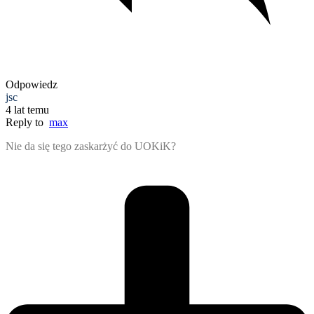
Odpowiedz
jsc
4 lat temu
Reply to
max
Nie da się tego zaskarżyć do UOKiK?