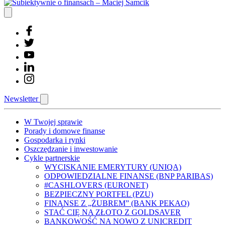
Newsletter
W Twojej sprawie
Porady i domowe finanse
Gospodarka i rynki
Oszczędzanie i inwestowanie
Cykle partnerskie
WYCISKANIE EMERYTURY (UNIQA)
ODPOWIEDZIALNE FINANSE (BNP PARIBAS)
#CASHLOVERS (EURONET)
BEZPIECZNY PORTFEL (PZU)
FINANSE Z „ŻUBREM” (BANK PEKAO)
STAĆ CIĘ NA ZŁOTO Z GOLDSAVER
BANKOWOŚĆ NA NOWO Z UNICREDIT