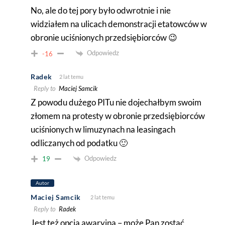
No, ale do tej pory było odwrotnie i nie
widziałem na ulicach demonstracji etatowców w
obronie uciśnionych przedsiębiorców 😉
Odpowiedz
-16
Radek
2 lat temu
Reply to
Maciej Samcik
Z powodu dużego PITu nie dojechałbym swoim
złomem na protesty w obronie przedsiębiorców
uciśnionych w limuzynach na leasingach
odliczanych od podatku 🙂
Odpowiedz
19
Autor
Maciej Samcik
2 lat temu
Reply to
Radek
Jest też opcja awaryjna – może Pan zostać