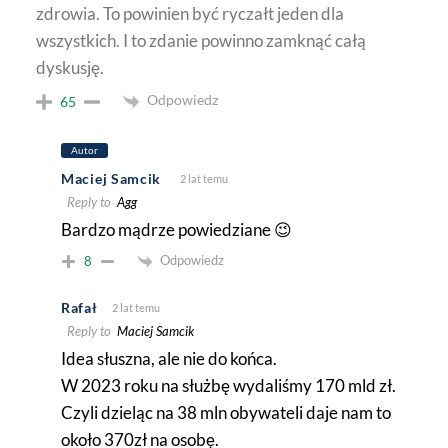
zdrowia. To powinien być ryczałt jeden dla
wszystkich. I to zdanie powinno zamknąć całą
dyskusję.
Odpowiedz
65
Autor
Maciej Samcik
2 lat temu
Reply to
Agg
Bardzo mądrze powiedziane 😉
Odpowiedz
8
Rafał
2 lat temu
Reply to
Maciej Samcik
Idea słuszna, ale nie do końca.
W 2023 roku na służbę wydaliśmy 170 mld zł.
Czyli dzieląc na 38 mln obywateli daje nam to
około 370zł na osobę.