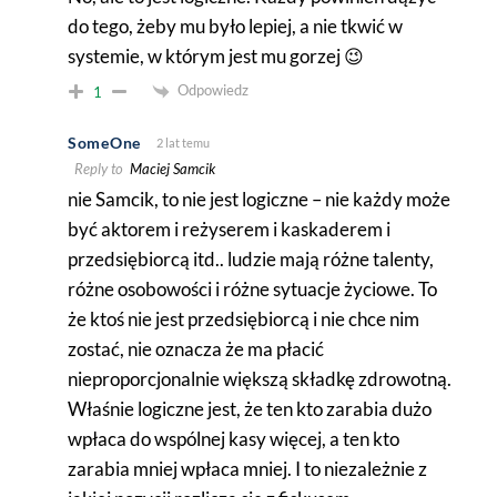
do tego, żeby mu było lepiej, a nie tkwić w
systemie, w którym jest mu gorzej 😉
Odpowiedz
1
SomeOne
2 lat temu
Reply to
Maciej Samcik
nie Samcik, to nie jest logiczne – nie każdy może
być aktorem i reżyserem i kaskaderem i
przedsiębiorcą itd.. ludzie mają różne talenty,
różne osobowości i różne sytuacje życiowe. To
że ktoś nie jest przedsiębiorcą i nie chce nim
zostać, nie oznacza że ma płacić
nieproporcjonalnie większą składkę zdrowotną.
Właśnie logiczne jest, że ten kto zarabia dużo
wpłaca do wspólnej kasy więcej, a ten kto
zarabia mniej wpłaca mniej. I to niezależnie z