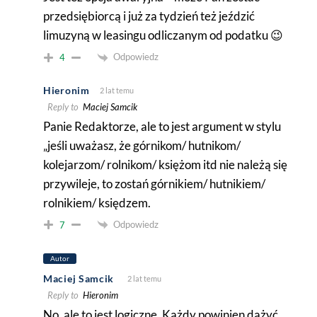
przedsiębiorcą i już za tydzień też jeździć
limuzyną w leasingu odliczanym od podatku 😉
Odpowiedz
4
Hieronim
2 lat temu
Reply to
Maciej Samcik
Panie Redaktorze, ale to jest argument w stylu
„jeśli uważasz, że górnikom/ hutnikom/
kolejarzom/ rolnikom/ księżom itd nie należą się
przywileje, to zostań górnikiem/ hutnikiem/
rolnikiem/ księdzem.
Odpowiedz
7
Autor
Maciej Samcik
2 lat temu
Reply to
Hieronim
No, ale to jest logiczne. Każdy powinien dążyć