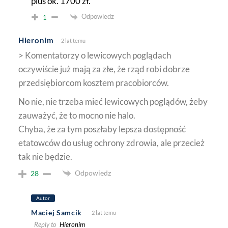
plus ok. 1700 zł.
Odpowiedz
1
Hieronim
2 lat temu
> Komentatorzy o lewicowych poglądach
oczywiście już mają za złe, że rząd robi dobrze
przedsiębiorcom kosztem pracobiorców.
No nie, nie trzeba mieć lewicowych poglądów, żeby
zauważyć, że to mocno nie halo.
Chyba, że za tym poszłaby lepsza dostępność
etatowców do usług ochrony zdrowia, ale przecież
tak nie będzie.
Odpowiedz
28
Autor
Maciej Samcik
2 lat temu
Reply to
Hieronim