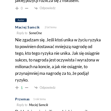
jakiej pozycji rozlicza się z fiskusem.
Odpowiedz
0
Autor
Maciej Samcik
2 lat temu
Reply to
SomeOne
Nie zgadzam się. Jeśli ktoś unika w życiu ryzyka
to powinien dostawać mniejszą nagrodę od
tego, kto tego ryzyka nie unika. Jak się osiągnie
sukces, to nagroda jest oczywista i wyrażona w
milionach na koncie, a jak nie osiągnie, to
przynajmniej ma nagrodę za to, że podjął
ryzyko.
Odpowiedz
1
Przemas
1 rok temu
Reply to
Maciej Samcik