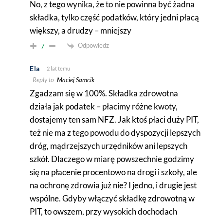
No, z tego wynika, że to nie powinna być żadna
składka, tylko część podatków, który jedni płacą
większy, a drudzy – mniejszy
Odpowiedz
7
Ela
2 lat temu
Reply to
Maciej Samcik
Zgadzam się w 100%. Składka zdrowotna
działa jak podatek – płacimy różne kwoty,
dostajemy ten sam NFZ. Jak ktoś płaci duży PIT,
też nie ma z tego powodu do dyspozycji lepszych
dróg, mądrzejszych urzędników ani lepszych
szkół. Dlaczego w miarę powszechnie godzimy
się na płacenie procentowo na drogi i szkoły, ale
na ochronę zdrowia już nie? I jedno, i drugie jest
wspólne. Gdyby włączyć składkę zdrowotną w
PIT, to owszem, przy wysokich dochodach