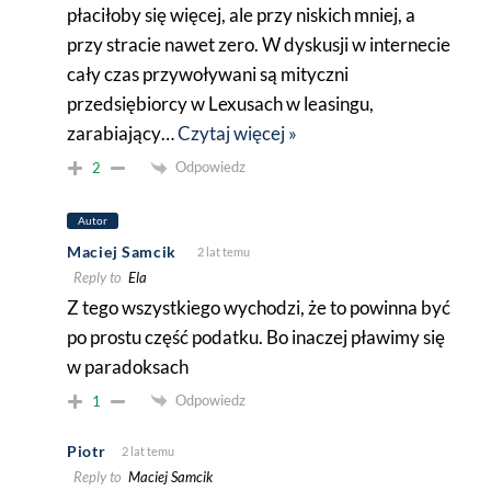
płaciłoby się więcej, ale przy niskich mniej, a
przy stracie nawet zero. W dyskusji w internecie
cały czas przywoływani są mityczni
przedsiębiorcy w Lexusach w leasingu,
zarabiający
…
Czytaj więcej »
Odpowiedz
2
Autor
Maciej Samcik
2 lat temu
Reply to
Ela
Z tego wszystkiego wychodzi, że to powinna być
po prostu część podatku. Bo inaczej pławimy się
w paradoksach
Odpowiedz
1
Piotr
2 lat temu
Reply to
Maciej Samcik