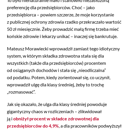
To było nienaturalnie mało i stanowiło niezasłużoną
preferencję dla przedsiębiorców. Choć – jako
przedsiębiorca – powiem szczerze, że moje korzystanie
z publicznej ochrony zdrowia rzadko przekraczało wartość
50 zł miesięcznie. Żeby prowadzić małą firmę trzeba mieć
końskie zdrowie i lekarzy unikać – inaczej się bankrutuje.
Mateusz Morawiecki wprowadził zamiast tego idiotyczny
system, w którym składka zdrowotna stała się dla
wszystkich (także dla przedsiębiorców) procentem
od osiąganych dochodów i stała się „nieodliczalna”
od podatku. Potem, kiedy zorientował się, co uczynił,
wprowadził ulgę dla klasy średniej, żeby to trochę
„rozmasować”.
Jak się okazało, że ulga dla klasy średniej powoduje
gigantyczny chaos w rozliczeniach – zlikwidował
ją i
obniżył procent w składce zdrowotnej dla
przedsiębiorców do 4,9%
, a dla pracowników podwyższył