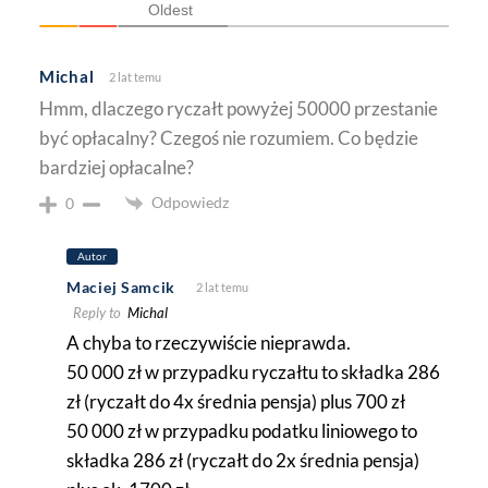
Oldest
Michal
2 lat temu
Hmm, dlaczego ryczałt powyżej 50000 przestanie
być opłacalny? Czegoś nie rozumiem. Co będzie
bardziej opłacalne?
Odpowiedz
0
Autor
Maciej Samcik
2 lat temu
Reply to
Michal
A chyba to rzeczywiście nieprawda.
50 000 zł w przypadku ryczałtu to składka 286
zł (ryczałt do 4x średnia pensja) plus 700 zł
50 000 zł w przypadku podatku liniowego to
składka 286 zł (ryczałt do 2x średnia pensja)