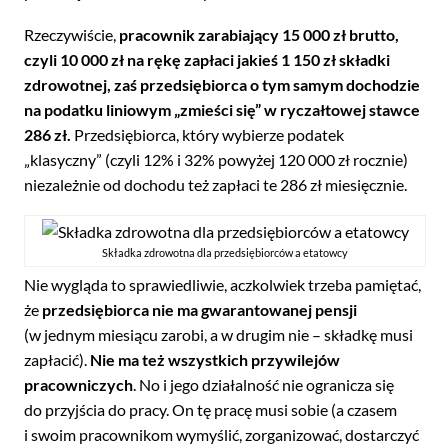
Rzeczywiście,
pracownik zarabiający 15 000 zł brutto,
czyli 10 000 zł na rękę zapłaci jakieś 1 150 zł składki
zdrowotnej, zaś przedsiębiorca o tym samym dochodzie
na podatku liniowym „zmieści się” w ryczałtowej stawce
286 zł.
Przedsiębiorca, który wybierze podatek
„klasyczny” (czyli 12% i 32% powyżej 120 000 zł rocznie)
niezależnie od dochodu też zapłaci te 286 zł miesięcznie.
Składka zdrowotna dla przedsiębiorców a etatowcy
Nie wygląda to sprawiedliwie, aczkolwiek trzeba pamiętać,
że
przedsiębiorca nie ma gwarantowanej pensji
(w jednym miesiącu zarobi, a w drugim nie – składkę musi
zapłacić).
Nie ma też wszystkich przywilejów
pracowniczych
. No i jego działalność nie ogranicza się
do przyjścia do pracy. On tę pracę musi sobie (a czasem
i swoim pracownikom wymyślić, zorganizować, dostarczyć