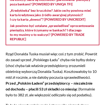
poza bankami? [POWERED BY UNIQA TFI]
„Kredytówka” bez kruczków? Jakie cechy powinna mieć
karta kredytowa jako źródło awaryjnej płynności?
I czy ta karta „dowozi”? [POWERED BY UNICREDIT]
Jak powinno być ustalane „sprawiedliwe” oprocentowanie
pieniędzy, które trzymamy w bankach? I dlaczego
to my musimy o to walczyć? [POWERED BY TRADE
REPUBLIC]
Rząd Donalda Tuska musiał więc coś z tym zrobić. Powrót
do zasad sprzed „Polskiego Ładu” chyba nie byłby dobry
(choć chyba tak właśnie przedsiębiorcy zrozumieli
obietnicę wyborczą Donalda Tuska). Kosztowałoby to 10
mld zł rocznie, a nie dałoby poczucia sprawiedliwości.
Przed „Polskim Ładem” przedsiębiorcy – niezależnie
od dochodu – płacili 53 zł składki co miesiąc
(formalnie
było to 382 zł, ale większość odliczało się od podatku).