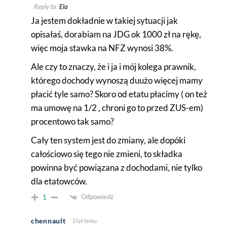
Reply to
Ela
Ja jestem dokładnie w takiej sytuacji jak
opisałaś, dorabiam na JDG ok 1000 zł na rękę,
więc moja stawka na NFZ wynosi 38%.
Ale czy to znaczy, że i ja i mój kolega prawnik,
którego dochody wynoszą duużo więcej mamy
płacić tyle samo? Skoro od etatu płacimy ( on też
ma umowę na 1/2 , chroni go to przed ZUS-em)
procentowo tak samo?
Cały ten system jest do zmiany, ale dopóki
całościowo się tego nie zmieni, to składka
powinna być powiązana z dochodami, nie tylko
dla etatowców.
Odpowiedz
1
chennault
2 lat temu