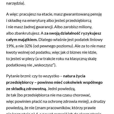
narzędzia).
A więc: pracujesz na etacie, masz gwarantowaną pensję
i składkę na emeryturę albo jesteś przedsiębiorcą
i nie masz żadnej gwarancji. Albo zarobisz miliony,
albo zbankrutujesz. A
za swoją działalność ryzykujesz
całym majątkiem.
Dlatego właśnie jest podatek liniowy
19%, a nie 32% (od pewnego poziomu). Ale za to nie masz
kwoty wolnej od podatku, więc jak ci biznes nie idzie,
to jesteś w plecy (a w trakcie roku na klasyczną skalę
podatkową nie „wskoczysz”).
Pytanie brzmi: czy to wszystko –
natura życia
przedsiębiorcy – powinno mieć cokolwiek wspólnego
ze składką zdrowotną.
Jedni powiedzą,
że tak (bo przedsiębiorca nie ma czasu chorować,
więc powinien płacić na ochronę zdrowia mniej), a drudzy
powiedzą, że nie (znam pracowników, którzy prawie
nie korzystają z L4, a nawet zagonić ich do skorzystania