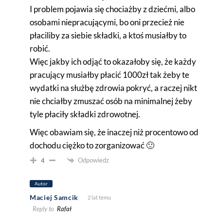
I problem pojawia się chociażby z dziećmi, albo
osobami niepracującymi, bo oni przecież nie
płaciliby za siebie składki, a ktoś musiałby to
robić.
Więc jakby ich odjąć to okazałoby się, że każdy
pracujący musiałby płacić 1000zł tak żeby te
wydatki na służbę zdrowia pokryć, a raczej nikt
nie chciałby zmuszać osób na minimalnej żeby
tyle płaciły składki zdrowotnej.
Więc obawiam się, że inaczej niż procentowo od
dochodu ciężko to zorganizować 🙁
Odpowiedz
4
Autor
Maciej Samcik
2 lat temu
Reply to
Rafał