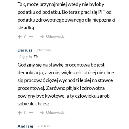
Tak, może przynajmniej wtedy nie byłoby
podatku od podatku. Bo teraz płaci się PIT od
podatku zdrowotnego zwanego dla niepoznaki
składką.
Odpowiedz
0
Dariusz
2 lat temu
Reply to
Ela
Godziny się na stawkę procentową bo jest
demokracja, a w niej większość której nie chce
się pracować ciężej wychodzi lepiej na stawce
procentowej. Zarówno pit jak i zdrowotna
powinny być kwotowe, a ty człowieku zarob
sobie ile chcesz.
Odpowiedz
0
Andrzej
2 lat temu