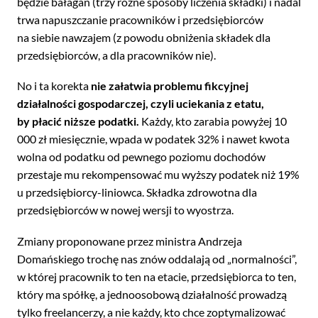
będzie bałagan (trzy różne sposoby liczenia składki) i nadal
trwa napuszczanie pracowników i przedsiębiorców
na siebie nawzajem (z powodu obniżenia składek dla
przedsiębiorców, a dla pracowników nie).
No i ta korekta
nie załatwia problemu fikcyjnej
działalności gospodarczej, czyli uciekania z etatu,
by płacić niższe podatki.
Każdy, kto zarabia powyżej 10
000 zł miesięcznie, wpada w podatek 32% i nawet kwota
wolna od podatku od pewnego poziomu dochodów
przestaje mu rekompensować mu wyższy podatek niż 19%
u przedsiębiorcy-liniowca. Składka zdrowotna dla
przedsiębiorców w nowej wersji to wyostrza.
Zmiany proponowane przez ministra Andrzeja
Domańskiego trochę nas znów oddalają od „normalności”,
w której pracownik to ten na etacie, przedsiębiorca to ten,
który ma spółkę, a jednoosobową działalność prowadzą
tylko freelancerzy, a nie każdy, kto chce zoptymalizować