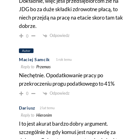
Dokładnie, więc jeśli przedsiębiorcom źle na
JDG bo za duże składki zdrowotne płacą, to
niech przejdą na pracę na etacie skoro tam tak
dobrze.
Odpowiedz
0
Autor
Maciej Samcik
1 rok temu
Reply to
Przemas
Niechętnie. Opodatkowanie pracy po
przekroczeniu progu podatkowego to 41%
Odpowiedz
0
Dariusz
2 lat temu
Reply to
Hieronim
I to jest akurat bardzo dobry argument.
szczególnie że gdy komuś jest naprawdę za