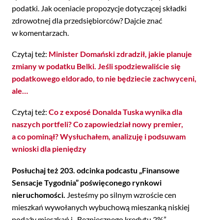
podatki. Jak oceniacie propozycje dotyczącej składki
zdrowotnej dla przedsiębiorców? Dajcie znać
w komentarzach.
Czytaj też:
Minister Domański zdradził, jakie planuje
zmiany w podatku Belki. Jeśli spodziewaliście się
podatkowego eldorado, to nie będziecie zachwyceni,
ale…
Czytaj też:
Co z exposé Donalda Tuska wynika dla
naszych portfeli? Co zapowiedział nowy premier,
a co pominął? Wysłuchałem, analizuję i podsuwam
wnioski dla pieniędzy
Posłuchaj też 203. odcinka podcastu „Finansowe
Sensacje Tygodnia” poświęconego rynkowi
nieruchomości.
Jesteśmy po silnym wzroście cen
mieszkań wywołanych wybuchową mieszanką niskiej
podaży mieszkań i „Bezpiecznego kredytu 2%”,