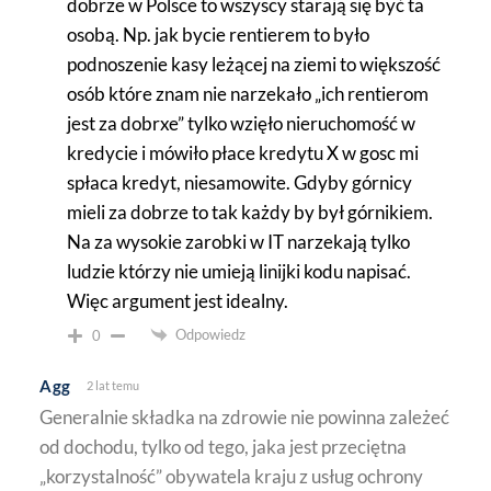
dobrze w Polsce to wszyscy starają się być ta
osobą. Np. jak bycie rentierem to było
podnoszenie kasy leżącej na ziemi to większość
osób które znam nie narzekało „ich rentierom
jest za dobrxe” tylko wzięło nieruchomość w
kredycie i mówiło płace kredytu X w gosc mi
spłaca kredyt, niesamowite. Gdyby górnicy
mieli za dobrze to tak każdy by był górnikiem.
Na za wysokie zarobki w IT narzekają tylko
ludzie którzy nie umieją linijki kodu napisać.
Więc argument jest idealny.
Odpowiedz
0
Agg
2 lat temu
Generalnie składka na zdrowie nie powinna zależeć
od dochodu, tylko od tego, jaka jest przeciętna
„korzystalność” obywatela kraju z usług ochrony