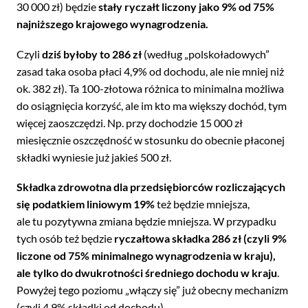
30 000 zł) będzie
stały ryczałt liczony jako 9% od 75%
najniższego krajowego wynagrodzenia.
Czyli
dziś byłoby to 286 zł
(według „polskoładowych”
zasad taka osoba płaci 4,9% od dochodu, ale nie mniej niż
ok. 382 zł). Ta 100-złotowa różnica to minimalna możliwa
do osiągnięcia korzyść, ale im kto ma większy dochód, tym
więcej zaoszczędzi. Np. przy dochodzie 15 000 zł
miesięcznie oszczędność w stosunku do obecnie płaconej
składki wyniesie już jakieś 500 zł.
Składka zdrowotna dla przedsiębiorców rozliczających
się podatkiem liniowym 19%
też będzie mniejsza,
ale tu pozytywna zmiana będzie mniejsza. W przypadku
tych osób też będzie
ryczałtowa składka 286 zł (czyli 9%
liczone od 75% minimalnego wynagrodzenia w kraju),
ale tylko do dwukrotności średniego dochodu w kraju
.
Powyżej tego poziomu „włączy się” już obecny mechanizm
(czyli 4,9% składki od dochodu).