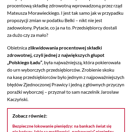
procentową składkę zdrowotną wprowadzoną przez rząd
Mateusza Morawieckiego. I jest tak samo jak w przypadku
propozycji zmian w podatku Belki – nikt nie jest
zadowolony. Pytacie, co ja na to. Przedsiębiorcy dostali
za dużo czy za mało?
Obietnica
zlikwidowania procentowej składki
zdrowotnej, czyli jednej z największych głupot
„Polskiego Ładu”
, była najważniejszą, która pokierowała
do urn wyborczych przedsiębiorców. Zrobienie skoku
na kasę przedsiębiorców było jednym z najpoważniejszych
błędów Zjednoczonej Prawicy i jedną z głównych przyczyn
porażki wyborczej – przyznał to sam naczelnik Jarosław
Kaczyński.
Zobacz również:
Bezpieczne lokowanie pieniędzy: na bankach świat się
nie kończy. Jakie są możliwości „parkowania” pieniędzy