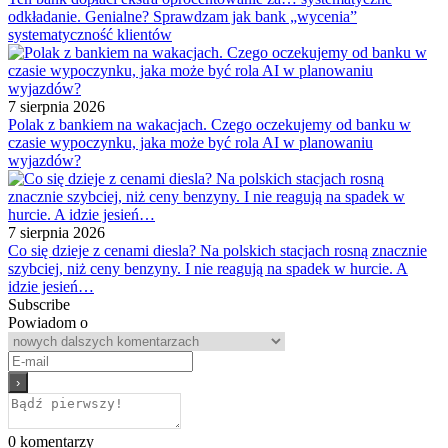
odkładanie. Genialne? Sprawdzam jak bank „wycenia”
systematyczność klientów
7 sierpnia 2026
Polak z bankiem na wakacjach. Czego oczekujemy od banku w
czasie wypoczynku, jaka może być rola AI w planowaniu
wyjazdów?
7 sierpnia 2026
Co się dzieje z cenami diesla? Na polskich stacjach rosną znacznie
szybciej, niż ceny benzyny. I nie reagują na spadek w hurcie. A
idzie jesień…
Subscribe
Powiadom o
0
komentarzy