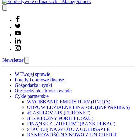
Newsletter
W Twojej sprawie
Porady i domowe finanse
Gospodarka i rynki
Oszczędzanie i inwestowanie
Cykle partnerskie
WYCISKANIE EMERYTURY (UNIQA)
ODPOWIEDZIALNE FINANSE (BNP PARIBAS)
#CASHLOVERS (EURONET)
BEZPIECZNY PORTFEL (PZU)
FINANSE Z „ŻUBREM” (BANK PEKAO)
STAĆ CIĘ NA ZŁOTO Z GOLDSAVER
BANKOWOŚĆ NA NOWO Z UNICREDIT