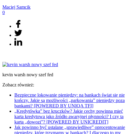
Maciej
Samcik
0
kevin warsh nowy szef fed
Zobacz również:
Bezpieczne lokowanie pieniędzy: na bankach świat się nie
kończy. Jakie są możliwości „parkowania” pieniędzy poza
bankami? [POWERED BY UNIQA TFI]
„Kredytówka” bez kruczków? Jakie cechy powinna mieć
karta kredytowa jako źródło awaryjnej płynności? I czy ta
karta „dowozi”? [POWERED BY UNICREDIT]
Jak powinno być ustalane „sprawiedliwe” oprocentowanie
pieniędzy, które trzymamy w bankach? I dlaczego to my