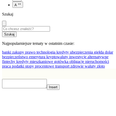
++
A
Szukaj
Najpopularniejsze tematy w ostatnim czasie:
banki
zakupy
prawo
technologia
kredyty
ubezpieczenia
giełda
dolar
bezpieczeństwo
emerytura
kryptowaluty
inwestycje alternatywne
fintechy
kredyty mieszkaniowe
gotówka
obligacje
nieruchomości
praca
podatki
stopy procentowe
transport
zdrowie
waluty
złoto
Insert