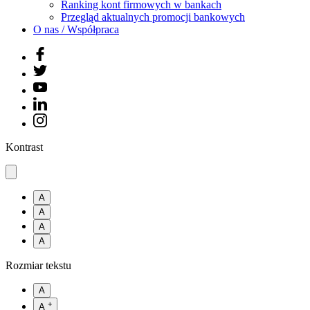
Ranking kont firmowych w bankach
Przegląd aktualnych promocji bankowych
O nas / Współpraca
Kontrast
A
A
A
A
Rozmiar tekstu
A
+
A