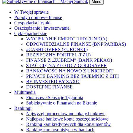
Menu
W Twojej sprawie
Porady i domowe finanse
Gospodarka i rynki
Oszczędzanie i inwestowanie
Cykle partnerskie
WYCISKANIE EMERYTURY (UNIQA)
ODPOWIEDZIALNE FINANSE (BNP PARIBAS)
#CASHLOVERS (EURONET)
BEZPIECZNY PORTFEL (PZU)
FINANSE Z „ŻUBREM” (BANK PEKAO)
STAĆ CIĘ NA ZŁOTO Z GOLDSAVER
BANKOWOŚĆ NA NOWO Z UNICREDIT
PRIVATE BANKING BEZ TAJEMNIC Z CITI
BE INVESTED BY SAXO
DOSTĘPNE FINANSE
Multimedia
Finansowe Sensacje Tygodnia
Subiektywnie o Finansach na Ekranie
Rankingi
Najwyżej oprocentowane lokaty bankowe
Najlepsze bankowe konta oszczędnościowe
Ranking kart kredytowych dla konsumentów
Ranking kont osobistych w bankach