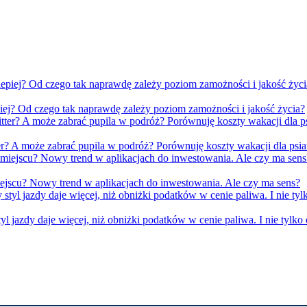
iej? Od czego tak naprawdę zależy poziom zamożności i jakość życia?
er? A może zabrać pupila w podróż? Porównuję koszty wakacji dla psia
ejscu? Nowy trend w aplikacjach do inwestowania. Ale czy ma sens?
yl jazdy daje więcej, niż obniżki podatków w cenie paliwa. I nie tylko 