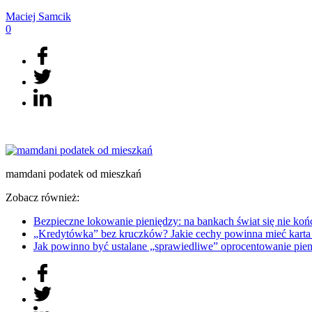
Maciej
Samcik
0
mamdani podatek od mieszkań
Zobacz również:
Bezpieczne lokowanie pieniędzy: na bankach świat się nie 
„Kredytówka” bez kruczków? Jakie cechy powinna mieć kart
Jak powinno być ustalane „sprawiedliwe” oprocentowanie 