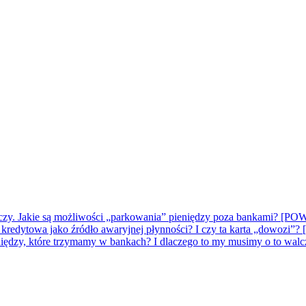
kończy. Jakie są możliwości „parkowania” pieniędzy poza bankami
a kredytowa jako źródło awaryjnej płynności? I czy ta karta „do
pieniędzy, które trzymamy w bankach? I dlaczego to my musimy o