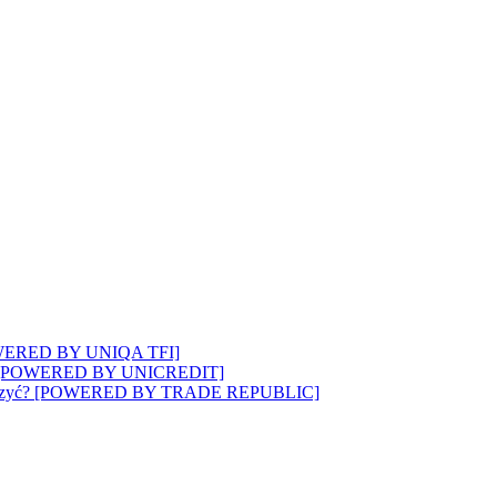
? [POWERED BY UNIQA TFI]
wozi”? [POWERED BY UNICREDIT]
 to walczyć? [POWERED BY TRADE REPUBLIC]