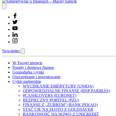
Newsletter
W Twojej sprawie
Porady i domowe finanse
Gospodarka i rynki
Oszczędzanie i inwestowanie
Cykle partnerskie
WYCISKANIE EMERYTURY (UNIQA)
ODPOWIEDZIALNE FINANSE (BNP PARIBAS)
#CASHLOVERS (EURONET)
BEZPIECZNY PORTFEL (PZU)
FINANSE Z „ŻUBREM” (BANK PEKAO)
STAĆ CIĘ NA ZŁOTO Z GOLDSAVER
BANKOWOŚĆ NA NOWO Z UNICREDIT