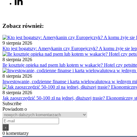
Zobacz również:
9 sierpnia 2026
Kto jest bogatszy: Amerykanin czy Europejczyk? A komu żyje się lep
8 sierpnia 2026
Ile kosztuje opieka nad psem lub kotem w wakacje? Hotel czy petsitt
8 sierpnia 2026
Inwestowanie, codzienne finanse i karta wielowalutowa w jednym mi
8 sierpnia 2026
Jak zaoszczędzić 50-100 zł na jednej, dłuższej trasie? Ekonomiczny st
Subscribe
Powiadom o
0
komentarzy