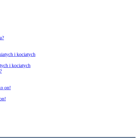
tych i kociatych
on!