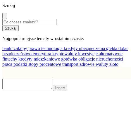
Szukaj
Najpopularniejsze tematy w ostatnim czasie:
banki
zakupy
prawo
technologia
kredyty
ubezpieczenia
giełda
dolar
bezpieczeństwo
emerytura
kryptowaluty
inwestycje alternatywne
fintechy
kredyty mieszkaniowe
gotówka
obligacje
nieruchomości
praca
podatki
stopy procentowe
transport
zdrowie
waluty
złoto
Insert