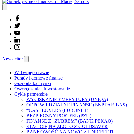
Newsletter
W Twojej sprawie
Porady i domowe finanse
Gospodarka i rynki
Oszczędzanie i inwestowanie
Cykle partnerskie
WYCISKANIE EMERYTURY (UNIQA)
ODPOWIEDZIALNE FINANSE (BNP PARIBAS)
#CASHLOVERS (EURONET)
BEZPIECZNY PORTFEL (PZU)
FINANSE Z „ŻUBREM” (BANK PEKAO)
STAĆ CIĘ NA ZŁOTO Z GOLDSAVER
BANKOWOŚĆ NA NOWO Z UNICREDIT