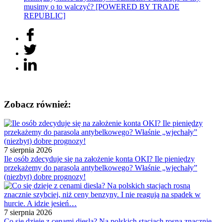
musimy o to walczyć? [POWERED BY TRADE
REPUBLIC]
Zobacz również:
7 sierpnia 2026
Ile osób zdecyduje się na założenie konta OKI? Ile pieniędzy
przekażemy do parasola antybelkowego? Właśnie „wjechały”
(niezbyt) dobre prognozy!
7 sierpnia 2026
Co się dzieje z cenami diesla? Na polskich stacjach rosną znacznie