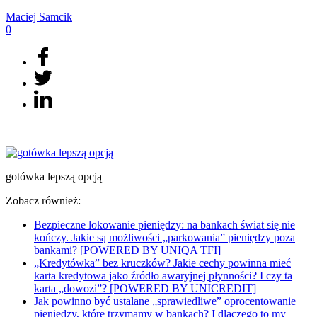
Maciej
Samcik
0
gotówka lepszą opcją
Zobacz również:
Bezpieczne lokowanie pieniędzy: na bankach świat się nie
kończy. Jakie są możliwości „parkowania” pieniędzy poza
bankami? [POWERED BY UNIQA TFI]
„Kredytówka” bez kruczków? Jakie cechy powinna mieć
karta kredytowa jako źródło awaryjnej płynności? I czy ta
karta „dowozi”? [POWERED BY UNICREDIT]
Jak powinno być ustalane „sprawiedliwe” oprocentowanie
pieniędzy, które trzymamy w bankach? I dlaczego to my