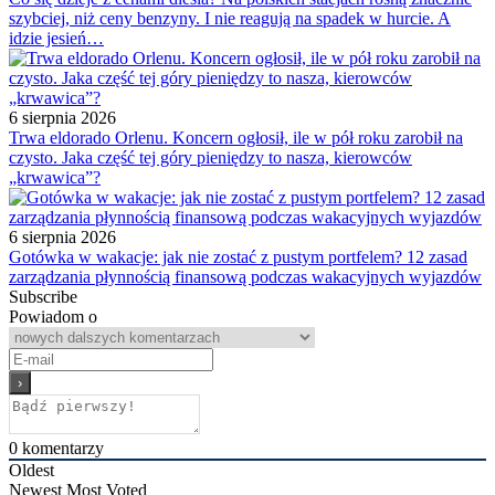
szybciej, niż ceny benzyny. I nie reagują na spadek w hurcie. A
idzie jesień…
6 sierpnia 2026
Trwa eldorado Orlenu. Koncern ogłosił, ile w pół roku zarobił na
czysto. Jaka część tej góry pieniędzy to nasza, kierowców
„krwawica”?
6 sierpnia 2026
Gotówka w wakacje: jak nie zostać z pustym portfelem? 12 zasad
zarządzania płynnością finansową podczas wakacyjnych wyjazdów
Subscribe
Powiadom o
0
komentarzy
Oldest
Newest
Most Voted