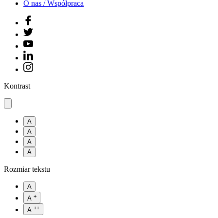
O nas / Współpraca
Kontrast
A
A
A
A
Rozmiar tekstu
A
+
A
++
A