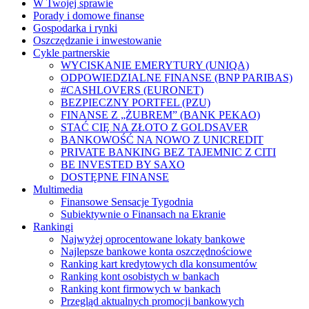
W Twojej sprawie
Porady i domowe finanse
Gospodarka i rynki
Oszczędzanie i inwestowanie
Cykle partnerskie
WYCISKANIE EMERYTURY (UNIQA)
ODPOWIEDZIALNE FINANSE (BNP PARIBAS)
#CASHLOVERS (EURONET)
BEZPIECZNY PORTFEL (PZU)
FINANSE Z „ŻUBREM” (BANK PEKAO)
STAĆ CIĘ NA ZŁOTO Z GOLDSAVER
BANKOWOŚĆ NA NOWO Z UNICREDIT
PRIVATE BANKING BEZ TAJEMNIC Z CITI
BE INVESTED BY SAXO
DOSTĘPNE FINANSE
Multimedia
Finansowe Sensacje Tygodnia
Subiektywnie o Finansach na Ekranie
Rankingi
Najwyżej oprocentowane lokaty bankowe
Najlepsze bankowe konta oszczędnościowe
Ranking kart kredytowych dla konsumentów
Ranking kont osobistych w bankach
Ranking kont firmowych w bankach
Przegląd aktualnych promocji bankowych