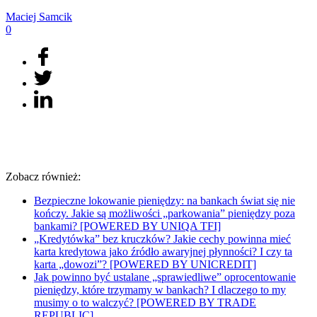
Maciej
Samcik
0
Zobacz również:
Bezpieczne lokowanie pieniędzy: na bankach świat się nie
kończy. Jakie są możliwości „parkowania” pieniędzy poza
bankami? [POWERED BY UNIQA TFI]
„Kredytówka” bez kruczków? Jakie cechy powinna mieć
karta kredytowa jako źródło awaryjnej płynności? I czy ta
karta „dowozi”? [POWERED BY UNICREDIT]
Jak powinno być ustalane „sprawiedliwe” oprocentowanie
pieniędzy, które trzymamy w bankach? I dlaczego to my
musimy o to walczyć? [POWERED BY TRADE
REPUBLIC]