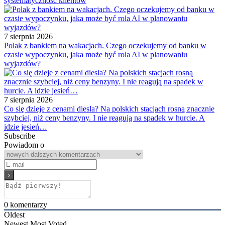
systematyczność klientów
7 sierpnia 2026
Polak z bankiem na wakacjach. Czego oczekujemy od banku w
czasie wypoczynku, jaka może być rola AI w planowaniu
wyjazdów?
7 sierpnia 2026
Co się dzieje z cenami diesla? Na polskich stacjach rosną znacznie
szybciej, niż ceny benzyny. I nie reagują na spadek w hurcie. A
idzie jesień…
Subscribe
Powiadom o
0
komentarzy
Oldest
Newest
Most Voted