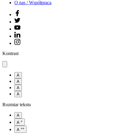
O nas / Współpraca
Kontrast
A
A
A
A
Rozmiar tekstu
A
+
A
++
A