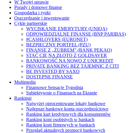
W Twojej sprawie
Porady i domowe finanse
Gospodarka i rynki
Oszczędzanie i inwestowanie
Cykle partnerskie
WYCISKANIE EMERYTURY (UNIQA)
ODPOWIEDZIALNE FINANSE (BNP PARIBAS)
#CASHLOVERS (EURONET)
BEZPIECZNY PORTFEL (PZU)
FINANSE Z „ŻUBREM” (BANK PEKAO)
STAĆ CIĘ NA ZŁOTO Z GOLDSAVER
BANKOWOŚĆ NA NOWO Z UNICREDIT
PRIVATE BANKING BEZ TAJEMNIC Z CITI
BE INVESTED BY SAXO
DOSTĘPNE FINANSE
Multimedia
Finansowe Sensacje Tygodnia
Subiektywnie o Finansach na Ekranie
Rankingi
Najwyżej oprocentowane lokaty bankowe
Najlepsze bankowe konta oszczędnościowe
Ranking kart kredytowych dla konsumentów
Ranking kont osobistych w bankach
Ranking kont firmowych w bankach
Przegląd aktualnych promocji bankowych