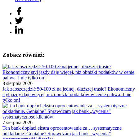
Zobacz również:
8 sierpnia 2026
Jak zaoszczędzić 50-100 zł na jednej, dłuższej trasie? Ekonomiczny
styl jazdy daje więcej, niż obniżki podatków w cenie paliwa. I nie
tylko on!
7 sierpnia 2026
Ten bank dopłaci ekstra oprocentowanie za… systematyczne
odkładanie. Genialne? Sprawdzam jak bank „wycenia”