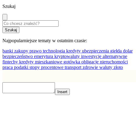
Szukaj
Najpopularniejsze tematy w ostatnim czasie:
banki
zakupy
prawo
technologia
kredyty
ubezpieczenia
giełda
dolar
bezpieczeństwo
emerytura
kryptowaluty
inwestycje alternatywne
fintechy
kredyty mieszkaniowe
gotówka
obligacje
nieruchomości
praca
podatki
stopy procentowe
transport
zdrowie
waluty
złoto
Insert