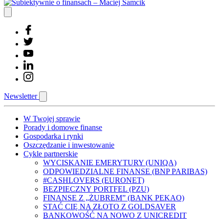
Newsletter
W Twojej sprawie
Porady i domowe finanse
Gospodarka i rynki
Oszczędzanie i inwestowanie
Cykle partnerskie
WYCISKANIE EMERYTURY (UNIQA)
ODPOWIEDZIALNE FINANSE (BNP PARIBAS)
#CASHLOVERS (EURONET)
BEZPIECZNY PORTFEL (PZU)
FINANSE Z „ŻUBREM” (BANK PEKAO)
STAĆ CIĘ NA ZŁOTO Z GOLDSAVER
BANKOWOŚĆ NA NOWO Z UNICREDIT