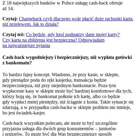
Z 18 największych banków w Polsce usługę cash-back oferuje
aż 14.
Czytaj:
Chargeback czyli dlaczego wolę płacić duże rachunki kartą,
niż przelewem. Jak to działa?
Czytaj też:
Co będzie, gdy ktoś podpatrzy dane mojej karty?
Czy karta na zbliżenia jest bezpieczna? Odpowiadam
na najważniejsze pytania
Cash-back wygodniejszy i bezpieczniejszy, niż wypłata gotówki
z bankomatu?
To bardzo fajny koncept. Wiadomo, że przy kasie, w sklepie,
gdy pieniądze poda do ręki kasjerka, transakcja będzie
bezpieczniejsza, niż przy niejednym bankomacie. Poza tym
wypłacenie kasy w sklepie może być bardziej komfortowe dla tych,
którzy boją się, że bankomat połknie ich kartę, albo co będzie
gdy wypłaci mniej pieniędzy, niż ściągnie z konta. Takie sytuacje się
zdarzają, a w przypadku cash-backu w sklepie problem nie istnieje,
bo jest świadek-kasjer.
Cash-back wszystkim polecam, ale może to być szczególnie
przyjazna usługa dla dwóch grup konsumentów – juniorów
i seniorów. To może być dla Was bezpieczniejszy sposób