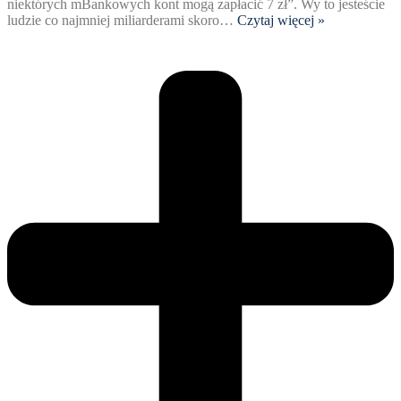
niektórych mBankowych kont mogą zapłacić 7 zł”. Wy to jesteście
ludzie co najmniej miliarderami skoro
…
Czytaj więcej »