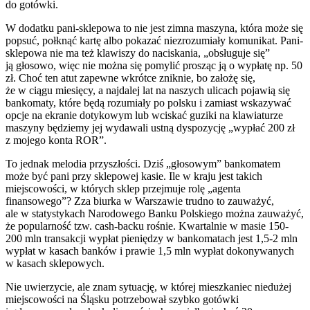
do gotówki.
W dodatku pani-sklepowa to nie jest zimna maszyna, która może się
popsuć, połknąć kartę albo pokazać niezrozumiały komunikat. Pani-
sklepowa nie ma też klawiszy do naciskania, „obsługuje się”
ją głosowo, więc nie można się pomylić prosząc ją o wypłatę np. 50
zł. Choć ten atut zapewne wkrótce zniknie, bo założę się,
że w ciągu miesięcy, a najdalej lat na naszych ulicach pojawią się
bankomaty, które będą rozumiały po polsku i zamiast wskazywać
opcje na ekranie dotykowym lub wciskać guziki na klawiaturze
maszyny będziemy jej wydawali ustną dyspozycję „wypłać 200 zł
z mojego konta ROR”.
To jednak melodia przyszłości. Dziś „głosowym” bankomatem
może być pani przy sklepowej kasie. Ile w kraju jest takich
miejscowości, w których sklep przejmuje rolę „agenta
finansowego”? Zza biurka w Warszawie trudno to zauważyć,
ale w statystykach Narodowego Banku Polskiego można zauważyć,
że popularność tzw. cash-backu rośnie. Kwartalnie w masie 150-
200 mln transakcji wypłat pieniędzy w bankomatach jest 1,5-2 mln
wypłat w kasach banków i prawie 1,5 mln wypłat dokonywanych
w kasach sklepowych.
Nie uwierzycie, ale znam sytuację, w której mieszkaniec niedużej
miejscowości na Śląsku potrzebował szybko gotówki