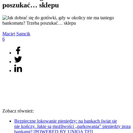
poszukać… sklepu
Maciej
Samcik
6
Zobacz również:
Bezpieczne lokowanie pieniędzy: na bankach świat się
nie kończy. Jakie są możliwości „parkowania” pieniędzy poza
bankami? [POWERED BY UNIQA TFI]