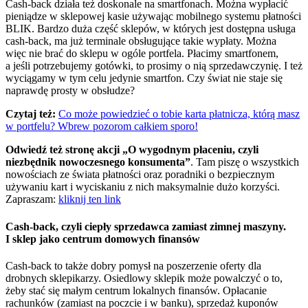
Cash-back działa też doskonale na smartfonach. Można wypłacić
pieniądze w sklepowej kasie używając mobilnego systemu płatności
BLIK. Bardzo duża część sklepów, w których jest dostępna usługa
cash-back, ma już terminale obsługujące takie wypłaty. Można
więc nie brać do sklepu w ogóle portfela. Płacimy smartfonem,
a jeśli potrzebujemy gotówki, to prosimy o nią sprzedawczynię. I też
wyciągamy w tym celu jedynie smartfon. Czy świat nie staje się
naprawdę prosty w obsłudze?
Czytaj też:
Co może powiedzieć o tobie karta płatnicza, którą masz
w portfelu? Wbrew pozorom całkiem sporo!
Odwiedź też stronę akcji „O wygodnym płaceniu, czyli
niezbędnik nowoczesnego konsumenta”
. Tam piszę o wszystkich
nowościach ze świata płatności oraz poradniki o bezpiecznym
używaniu kart i wyciskaniu z nich maksymalnie dużo korzyści.
Zapraszam:
kliknij ten link
Cash-back, czyli ciepły sprzedawca zamiast zimnej maszyny.
I sklep jako centrum domowych finansów
Cash-back to także dobry pomysł na poszerzenie oferty dla
drobnych sklepikarzy. Osiedlowy sklepik może powalczyć o to,
żeby stać się małym centrum lokalnych finansów. Opłacanie
rachunków (zamiast na poczcie i w banku), sprzedaż kuponów