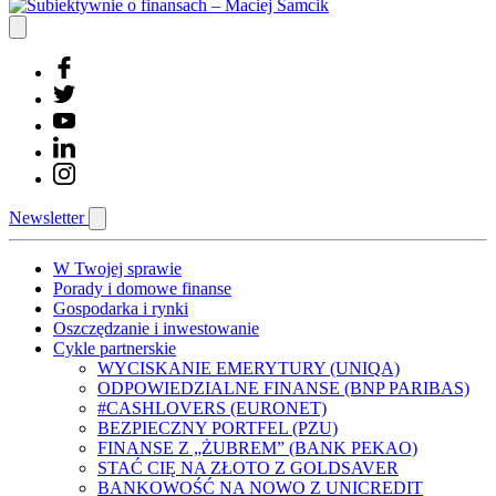
Newsletter
W Twojej sprawie
Porady i domowe finanse
Gospodarka i rynki
Oszczędzanie i inwestowanie
Cykle partnerskie
WYCISKANIE EMERYTURY (UNIQA)
ODPOWIEDZIALNE FINANSE (BNP PARIBAS)
#CASHLOVERS (EURONET)
BEZPIECZNY PORTFEL (PZU)
FINANSE Z „ŻUBREM” (BANK PEKAO)
STAĆ CIĘ NA ZŁOTO Z GOLDSAVER
BANKOWOŚĆ NA NOWO Z UNICREDIT