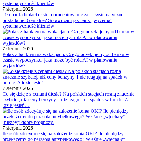
7 sierpnia 2026
Ten bank dopłaci ekstra oprocentowanie za… systematyczne
odkładanie. Genialne? Sprawdzam jak bank „wycenia”
systematyczność klientów
7 sierpnia 2026
Polak z bankiem na wakacjach. Czego oczekujemy od banku w
czasie wypoczynku, jaka może być rola AI w planowaniu
wyjazdów?
7 sierpnia 2026
Co się dzieje z cenami diesla? Na polskich stacjach rosną znacznie
szybciej, niż ceny benzyny. I nie reagują na spadek w hurcie. A
idzie jesień…
7 sierpnia 2026
Ile osób zdecyduje się na założenie konta OKI? Ile pieniędzy
przekażemy do parasola antybelkowego? Właśnie „wjechały”