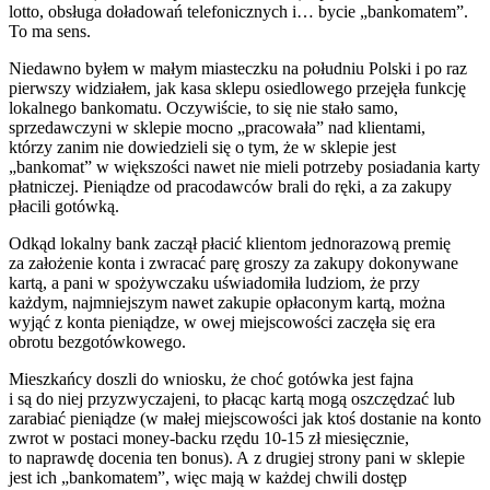
lotto, obsługa doładowań telefonicznych i… bycie „bankomatem”.
To ma sens.
Niedawno byłem w małym miasteczku na południu Polski i po raz
pierwszy widziałem, jak kasa sklepu osiedlowego przejęła funkcję
lokalnego bankomatu. Oczywiście, to się nie stało samo,
sprzedawczyni w sklepie mocno „pracowała” nad klientami,
którzy zanim nie dowiedzieli się o tym, że w sklepie jest
„bankomat” w większości nawet nie mieli potrzeby posiadania karty
płatniczej. Pieniądze od pracodawców brali do ręki, a za zakupy
płacili gotówką.
Odkąd lokalny bank zaczął płacić klientom jednorazową premię
za założenie konta i zwracać parę groszy za zakupy dokonywane
kartą, a pani w spożywczaku uświadomiła ludziom, że przy
każdym, najmniejszym nawet zakupie opłaconym kartą, można
wyjąć z konta pieniądze, w owej miejscowości zaczęła się era
obrotu bezgotówkowego.
Mieszkańcy doszli do wniosku, że choć gotówka jest fajna
i są do niej przyzwyczajeni, to płacąc kartą mogą oszczędzać lub
zarabiać pieniądze (w małej miejscowości jak ktoś dostanie na konto
zwrot w postaci money-backu rzędu 10-15 zł miesięcznie,
to naprawdę docenia ten bonus). A z drugiej strony pani w sklepie
jest ich „bankomatem”, więc mają w każdej chwili dostęp