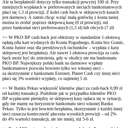
Ale ta bezpłatność dotyczy tylko transakcji powyżej 100 zł. Przy
mniejszych wypłatach w preferowanych sieciach bankomatowych
płaci się 1,3 zł prowizji. Z kolei cash back w sklepowych kasach
jest darmowy. A zatem chcąc wziąć małą gotówkę z konta taniej
można to zrobić poprzez sklepową kasę (0 zł prowizji), niż
przez bankomat sieci preferowanych (1,3 zł) lub obcych (7 zł)
>> W PKO BP cash-back jest obłożony w standardzie 1-złotową
opłatą (dla kart wydanych do Konta Pogodnego, Konta bez Granic,
Konta Junior oraz dla prestiżowych rachunków – wypłata z kasy
sklepowej jest bezpłatna). Ale nawet 1-złotowa prowizja za cash-
back może być do zniesienia, gdy w okolicy nie ma bankomatu
PKO BP. Największy polski bank na darmowe wypłaty
bankomatowe pozwala bowiem tylko we własnej sieci –
za skorzystanie z bankomatu Euronet, Planet Cash czy innej sieci
płaci się 3% wartości wypłaty, co najmniej 5 zł.
>> W Banku Pekao większość klientów płaci za cash-back 0,99 zł
od każdej transakcji. Podobnie jak w przypadku klientów PKO
BP wypłacanie pieniędzy ze sklepowej kasy opłaca się w sytuacji,
gdy nie mamy na horyzoncie bankomatu sieci własnej Banku
Pekao. Tylko ta jest bowiem bezpłatna, skorzystanie z każdej innej
sieci oznacza konieczność płacenia wysokich prowizji – od 2%
do 4% wartości transakcji, ale nie mniej, niż 5-6 zł.