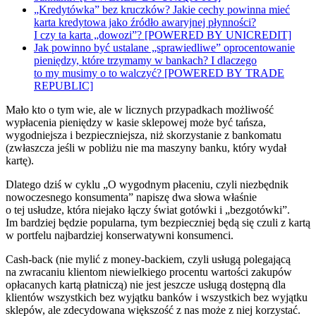
„Kredytówka” bez kruczków? Jakie cechy powinna mieć
karta kredytowa jako źródło awaryjnej płynności?
I czy ta karta „dowozi”? [POWERED BY UNICREDIT]
Jak powinno być ustalane „sprawiedliwe” oprocentowanie
pieniędzy, które trzymamy w bankach? I dlaczego
to my musimy o to walczyć? [POWERED BY TRADE
REPUBLIC]
Mało kto o tym wie, ale w licznych przypadkach możliwość
wypłacenia pieniędzy w kasie sklepowej może być tańsza,
wygodniejsza i bezpieczniejsza, niż skorzystanie z bankomatu
(zwłaszcza jeśli w pobliżu nie ma maszyny banku, który wydał
kartę).
Dlatego dziś w cyklu „O wygodnym płaceniu, czyli niezbędnik
nowoczesnego konsumenta” napiszę dwa słowa właśnie
o tej usłudze, która niejako łączy świat gotówki i „bezgotówki”.
Im bardziej będzie popularna, tym bezpieczniej będą się czuli z kartą
w portfelu najbardziej konserwatywni konsumenci.
Cash-back (nie mylić z money-backiem, czyli usługą polegającą
na zwracaniu klientom niewielkiego procentu wartości zakupów
opłacanych kartą płatniczą) nie jest jeszcze usługą dostępną dla
klientów wszystkich bez wyjątku banków i wszystkich bez wyjątku
sklepów, ale zdecydowana większość z nas może z niej korzystać.