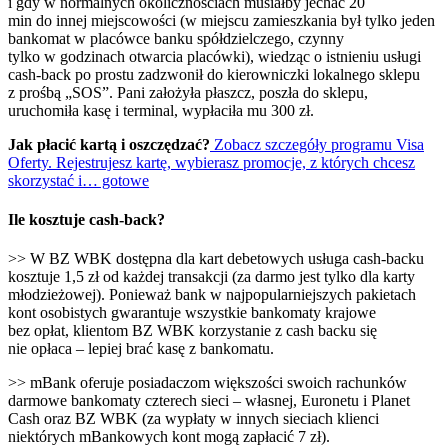
i gdy w normalnych okolicznościach musiałby jechać 20
min do innej miejscowości (w miejscu zamieszkania był tylko jeden
bankomat w placówce banku spółdzielczego, czynny
tylko w godzinach otwarcia placówki), wiedząc o istnieniu usługi
cash-back po prostu zadzwonił do kierowniczki lokalnego sklepu
z prośbą „SOS”. Pani założyła płaszcz, poszła do sklepu,
uruchomiła kasę i terminal, wypłaciła mu 300 zł.
Jak płacić kartą i oszczędzać?
Zobacz szczegóły programu Visa
Oferty. Rejestrujesz kartę, wybierasz promocje, z których chcesz
skorzystać i… gotowe
Ile kosztuje cash-back?
>> W BZ WBK dostępna dla kart debetowych usługa cash-backu
kosztuje 1,5 zł od każdej transakcji (za darmo jest tylko dla karty
młodzieżowej). Ponieważ bank w najpopularniejszych pakietach
kont osobistych gwarantuje wszystkie bankomaty krajowe
bez opłat, klientom BZ WBK korzystanie z cash backu się
nie opłaca – lepiej brać kasę z bankomatu.
>> mBank oferuje posiadaczom większości swoich rachunków
darmowe bankomaty czterech sieci – własnej, Euronetu i Planet
Cash oraz BZ WBK (za wypłaty w innych sieciach klienci
niektórych mBankowych kont mogą zapłacić 7 zł).