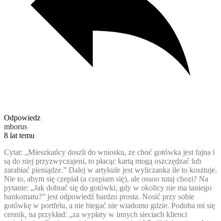
Odpowiedz
mborus
8 lat temu
Cytat: „Mieszkańcy doszli do wniosku, że choć gotówka jest fajna i
są do niej przyzwyczajeni, to płacąc kartą mogą oszczędzać lub
zarabiać pieniądze.” Dalej w artykule jest wyliczanka ile to kosztuje.
Nie to, abym się czepiał (a czepiam się), ale ossoo tutaj chozi? Na
pytanie: „Jak dobrać się do gotówki, gdy w okolicy nie ma taniego
bankomatu?” jest odpowiedź bardzo prosta. Nosić przy sobie
gotówkę w portfelu, a nie biegać nie wiadomo gdzie. Podoba mi się
cennik, na przykład: „za wypłaty w innych sieciach klienci