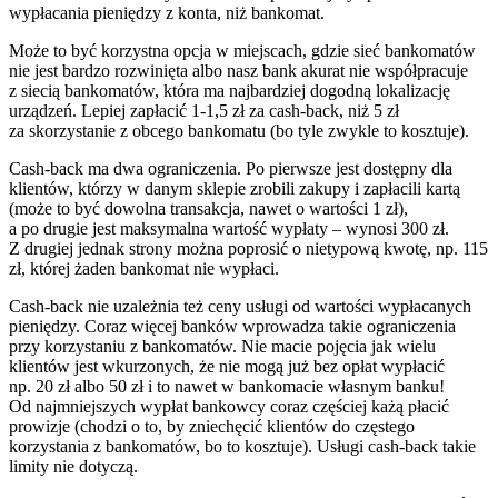
wypłacania pieniędzy z konta, niż bankomat.
Może to być korzystna opcja w miejscach, gdzie sieć bankomatów
nie jest bardzo rozwinięta albo nasz bank akurat nie współpracuje
z siecią bankomatów, która ma najbardziej dogodną lokalizację
urządzeń. Lepiej zapłacić 1-1,5 zł za cash-back, niż 5 zł
za skorzystanie z obcego bankomatu (bo tyle zwykle to kosztuje).
Cash-back ma dwa ograniczenia. Po pierwsze jest dostępny dla
klientów, którzy w danym sklepie zrobili zakupy i zapłacili kartą
(może to być dowolna transakcja, nawet o wartości 1 zł),
a po drugie jest maksymalna wartość wypłaty – wynosi 300 zł.
Z drugiej jednak strony można poprosić o nietypową kwotę, np. 115
zł, której żaden bankomat nie wypłaci.
Cash-back nie uzależnia też ceny usługi od wartości wypłacanych
pieniędzy. Coraz więcej banków wprowadza takie ograniczenia
przy korzystaniu z bankomatów. Nie macie pojęcia jak wielu
klientów jest wkurzonych, że nie mogą już bez opłat wypłacić
np. 20 zł albo 50 zł i to nawet w bankomacie własnym banku!
Od najmniejszych wypłat bankowcy coraz częściej każą płacić
prowizje (chodzi o to, by zniechęcić klientów do częstego
korzystania z bankomatów, bo to kosztuje). Usługi cash-back takie
limity nie dotyczą.