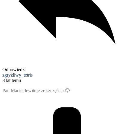
Odpowiedz
zgryźliwy_tetris
8 lat temu
Pan Maciej lewituje ze szczęścia 🙂