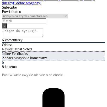
(niezbyt) dobre prognozy!
Subscribe
Powiadom o
6
komentarzy
Oldest
Newest
Most Voted
Inline Feedbacks
Zobacz wszystkie komentarze
b
8 lat temu
Pani w kasie zwykle nie wie o co chodzi