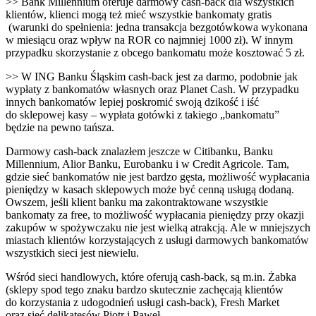
>> Bank Millennium oferuje darmowy cash-back dla wszystkich
klientów, klienci mogą też mieć wszystkie bankomaty gratis
(warunki do spełnienia: jedna transakcja bezgotówkowa wykonana
w miesiącu oraz wpływ na ROR co najmniej 1000 zł). W innym
przypadku skorzystanie z obcego bankomatu może kosztować 5 zł.
>> W ING Banku Śląskim cash-back jest za darmo, podobnie jak
wypłaty z bankomatów własnych oraz Planet Cash. W przypadku
innych bankomatów lepiej poskromić swoją dzikość i iść
do sklepowej kasy – wypłata gotówki z takiego „bankomatu”
będzie na pewno tańsza.
Darmowy cash-back znalazłem jeszcze w Citibanku, Banku
Millennium, Alior Banku, Eurobanku i w Credit Agricole. Tam,
gdzie sieć bankomatów nie jest bardzo gęsta, możliwość wypłacania
pieniędzy w kasach sklepowych może być cenną usługą dodaną.
Owszem, jeśli klient banku ma zakontraktowane wszystkie
bankomaty za free, to możliwość wypłacania pieniędzy przy okazji
zakupów w spożywczaku nie jest wielką atrakcją. Ale w mniejszych
miastach klientów korzystających z usługi darmowych bankomatów
wszystkich sieci jest niewielu.
Wśród sieci handlowych, które oferują cash-back, są m.in. Żabka
(sklepy spod tego znaku bardzo skutecznie zachęcają klientów
do korzystania z udogodnień usługi cash-back), Fresh Market
oraz sieć delikatesów Piotr i Paweł.