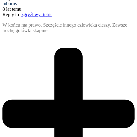
mborus
8 lat temu
Reply to
zgryźliwy_tetris
W końcu ma prawo. Szczęście innego człowieka cieszy. Zawsze
trochę gotówki skapnie.