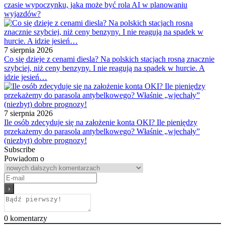
czasie wypoczynku, jaka może być rola AI w planowaniu
wyjazdów?
7 sierpnia 2026
Co się dzieje z cenami diesla? Na polskich stacjach rosną znacznie
szybciej, niż ceny benzyny. I nie reagują na spadek w hurcie. A
idzie jesień…
7 sierpnia 2026
Ile osób zdecyduje się na założenie konta OKI? Ile pieniędzy
przekażemy do parasola antybelkowego? Właśnie „wjechały”
(niezbyt) dobre prognozy!
Subscribe
Powiadom o
0
komentarzy