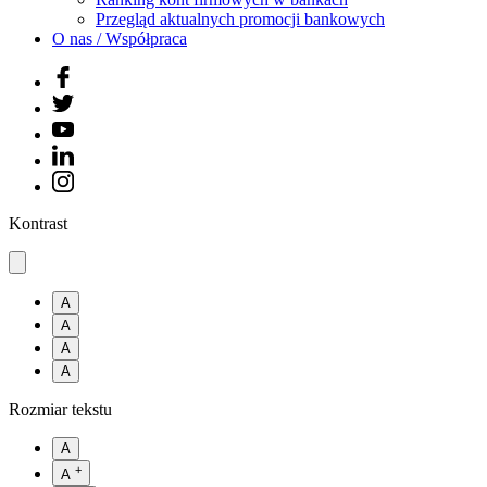
Przegląd aktualnych promocji bankowych
O nas / Współpraca
Kontrast
A
A
A
A
Rozmiar tekstu
A
+
A