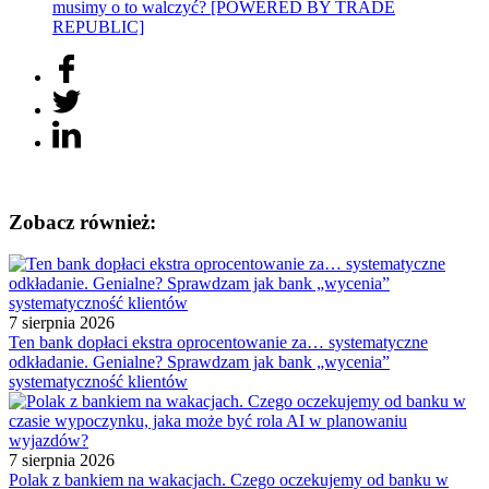
musimy o to walczyć? [POWERED BY TRADE
REPUBLIC]
Zobacz również:
7 sierpnia 2026
Ten bank dopłaci ekstra oprocentowanie za… systematyczne
odkładanie. Genialne? Sprawdzam jak bank „wycenia”
systematyczność klientów
7 sierpnia 2026
Polak z bankiem na wakacjach. Czego oczekujemy od banku w