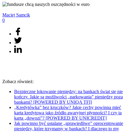
Maciej
Samcik
0
Zobacz również:
Bezpieczne lokowanie pieniędzy: na bankach świat się nie
kończy. Jakie są możliwości „parkowania” pieniędzy poza
bankami? [POWERED BY UNIQA TFI]
„Kredytówka” bez kruczków? Jakie cechy powinna mieć
karta kredytowa jako źródło awaryjnej płynności? I czy ta
karta „dowozi”? [POWERED BY UNICREDIT]
Jak powinno być ustalane „sprawiedliwe” oprocentowanie
pieniędzy, które trzymamy w bankach? I dlaczego to my