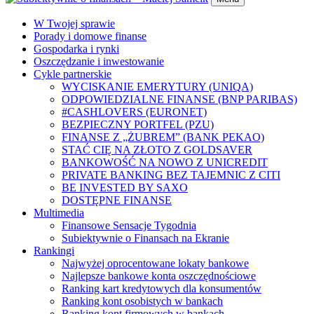
W Twojej sprawie
Porady i domowe finanse
Gospodarka i rynki
Oszczędzanie i inwestowanie
Cykle partnerskie
WYCISKANIE EMERYTURY (UNIQA)
ODPOWIEDZIALNE FINANSE (BNP PARIBAS)
#CASHLOVERS (EURONET)
BEZPIECZNY PORTFEL (PZU)
FINANSE Z „ŻUBREM” (BANK PEKAO)
STAĆ CIĘ NA ZŁOTO Z GOLDSAVER
BANKOWOŚĆ NA NOWO Z UNICREDIT
PRIVATE BANKING BEZ TAJEMNIC Z CITI
BE INVESTED BY SAXO
DOSTĘPNE FINANSE
Multimedia
Finansowe Sensacje Tygodnia
Subiektywnie o Finansach na Ekranie
Rankingi
Najwyżej oprocentowane lokaty bankowe
Najlepsze bankowe konta oszczędnościowe
Ranking kart kredytowych dla konsumentów
Ranking kont osobistych w bankach
Ranking kont firmowych w bankach