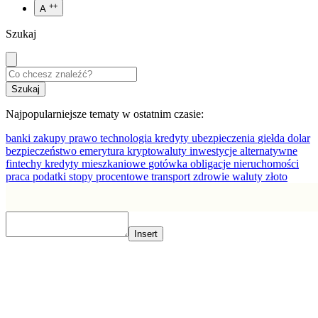
++
A
Szukaj
Najpopularniejsze tematy w ostatnim czasie:
banki
zakupy
prawo
technologia
kredyty
ubezpieczenia
giełda
dolar
bezpieczeństwo
emerytura
kryptowaluty
inwestycje alternatywne
fintechy
kredyty mieszkaniowe
gotówka
obligacje
nieruchomości
praca
podatki
stopy procentowe
transport
zdrowie
waluty
złoto
Insert