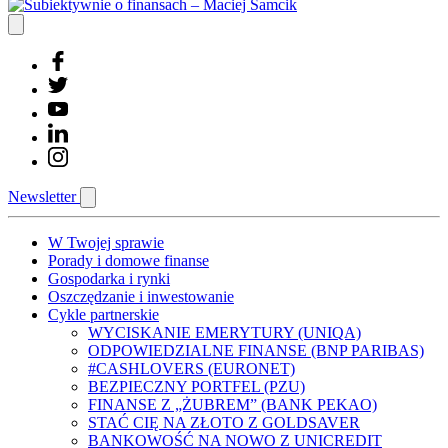
Newsletter
W Twojej sprawie
Porady i domowe finanse
Gospodarka i rynki
Oszczędzanie i inwestowanie
Cykle partnerskie
WYCISKANIE EMERYTURY (UNIQA)
ODPOWIEDZIALNE FINANSE (BNP PARIBAS)
#CASHLOVERS (EURONET)
BEZPIECZNY PORTFEL (PZU)
FINANSE Z „ŻUBREM” (BANK PEKAO)
STAĆ CIĘ NA ZŁOTO Z GOLDSAVER
BANKOWOŚĆ NA NOWO Z UNICREDIT