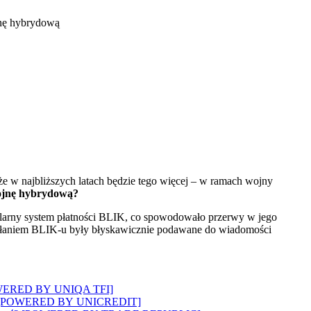
 że w najbliższych latach będzie tego więcej – w ramach wojny
wojnę hybrydową?
pularny system płatności BLIK, co spowodowało przerwy w jego
ziałaniem BLIK-u były błyskawicznie podawane do wiadomości
? [POWERED BY UNIQA TFI]
wozi”? [POWERED BY UNICREDIT]