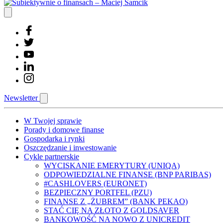
Newsletter
W Twojej sprawie
Porady i domowe finanse
Gospodarka i rynki
Oszczędzanie i inwestowanie
Cykle partnerskie
WYCISKANIE EMERYTURY (UNIQA)
ODPOWIEDZIALNE FINANSE (BNP PARIBAS)
#CASHLOVERS (EURONET)
BEZPIECZNY PORTFEL (PZU)
FINANSE Z „ŻUBREM” (BANK PEKAO)
STAĆ CIĘ NA ZŁOTO Z GOLDSAVER
BANKOWOŚĆ NA NOWO Z UNICREDIT