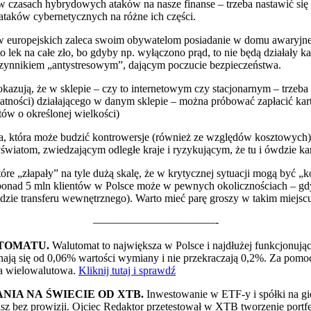
w czasach hybrydowych ataków na nasze finanse – trzeba nastawić się 
 ataków cybernetycznych na różne ich części.
 europejskich zaleca swoim obywatelom posiadanie w domu awaryjnej „
to lek na całe zło, bo gdyby np. wyłączono prąd, to nie będą działały
 czynnikiem „antystresowym”, dającym poczucie bezpieczeństwa.
azują, że w sklepie – czy to internetowym czy stacjonarnym – trzeba 
a płatności) działającego w danym sklepie – można próbować zapłacić ka
tów o określonej wielkości)
, która może budzić kontrowersje (również ze względów kosztowych).
iatom, zwiedzającym odległe kraje i ryzykującym, że tu i ówdzie kar
tóre „złapały” na tyle dużą skalę, że w krytycznej sytuacji mogą być 
c ponad 5 mln klientów w Polsce może w pewnych okolicznościach – gd
dzie transferu wewnętrznego). Warto mieć parę groszy w takim miejsc
———————————-
TOMATU.
Walutomat to największa w Polsce i najdłużej funkcjonując
ynają się od 0,06% wartości wymiany i nie przekraczają 0,2%. Za po
ta wielowalutowa.
Kliknij tutaj i sprawdź
IA NA ŚWIECIE OD XTB.
Inwestowanie w ETF-y i spółki na gi
isz bez prowizji. Ojciec Redaktor przetestował w XTB tworzenie port