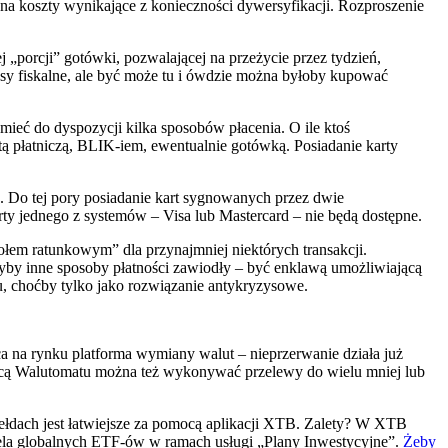
na koszty wynikające z konieczności dywersyfikacji. Rozproszenie
porcji” gotówki, pozwalającej na przeżycie przez tydzień,
 kasy fiskalne, ale być może tu i ówdzie można byłoby kupować
mieć do dyspozycji kilka sposobów płacenia. O ile ktoś
rtą płatniczą, BLIK-iem, ewentualnie gotówką. Posiadanie karty
 Do tej pory posiadanie kart sygnowanych przez dwie
ty jednego z systemów – Visa lub Mastercard – nie będą dostępne.
„kołem ratunkowym” dla przynajmniej niektórych transakcji.
yby inne sposoby płatności zawiodły – być enklawą umożliwiającą
u, choćby tylko jako rozwiązanie antykryzysowe.
a na rynku platforma wymiany walut – nieprzerwanie działa już
mocą Walutomatu można też wykonywać przelewy do wielu mniej lub
ełdach jest łatwiejsze za pomocą aplikacji XTB. Zalety? W XTB
fela globalnych ETF-ów w ramach usługi „Plany Inwestycyjne”.
Żeby