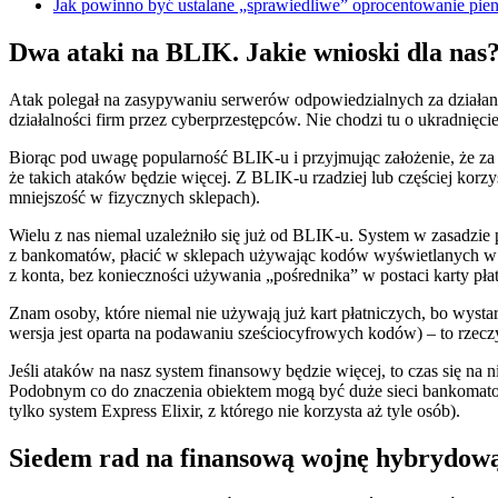
Jak powinno być ustalane „sprawiedliwe” oprocentowanie 
Dwa ataki na BLIK. Jakie wnioski dla nas
Atak polegał na zasypywaniu serwerów odpowiedzialnych za działanie
działalności firm przez cyberprzestępców. Nie chodzi tu o ukradnięcie
Biorąc pod uwagę popularność BLIK-u i przyjmując założenie, że za a
że takich ataków będzie więcej. Z BLIK-u rzadziej lub częściej korz
mniejszość w fizycznych sklepach).
Wielu z nas niemal uzależniło się już od BLIK-u. System w zasadzie
z bankomatów, płacić w sklepach używając kodów wyświetlanych w ap
z konta, bez konieczności używania „pośrednika” w postaci karty płat
Znam osoby, które niemal nie używają już kart płatniczych, bo wys
wersja jest oparta na podawaniu sześciocyfrowych kodów) – to rzeczy
Jeśli ataków na nasz system finansowy będzie więcej, to czas się na 
Podobnym co do znaczenia obiektem mogą być duże sieci bankomatowe 
tylko system Express Elixir, z którego nie korzysta aż tyle osób).
Siedem rad na finansową wojnę hybrydow