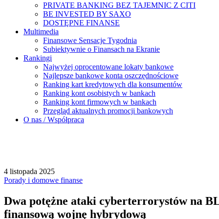
PRIVATE BANKING BEZ TAJEMNIC Z CITI
BE INVESTED BY SAXO
DOSTĘPNE FINANSE
Multimedia
Finansowe Sensacje Tygodnia
Subiektywnie o Finansach na Ekranie
Rankingi
Najwyżej oprocentowane lokaty bankowe
Najlepsze bankowe konta oszczędnościowe
Ranking kart kredytowych dla konsumentów
Ranking kont osobistych w bankach
Ranking kont firmowych w bankach
Przegląd aktualnych promocji bankowych
O nas / Współpraca
4 listopada 2025
Porady i domowe finanse
Dwa potężne ataki cyberterrorystów na BL
finansową wojnę hybrydową