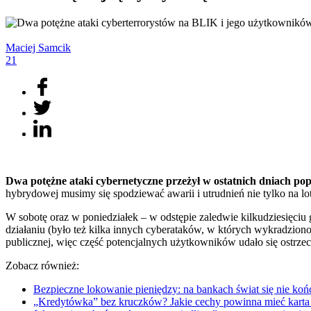
Maciej
Samcik
21
Dwa potężne ataki cybernetyczne przeżył w ostatnich dniach po
hybrydowej musimy się spodziewać awarii i utrudnień nie tylko na lot
W sobotę oraz w poniedziałek – w odstępie zaledwie kilkudziesięci
działaniu (było też kilka innych cyberataków, w których wykradzio
publicznej, więc część potencjalnych użytkowników udało się ostrzec.
Zobacz również:
Bezpieczne lokowanie pieniędzy: na bankach świat się nie
„Kredytówka” bez kruczków? Jakie cechy powinna mieć kart