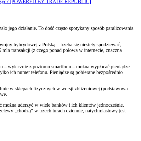
 to walczyć? [POWERED BY TRADE REPUBLIC]
ło jego działanie. To dość często spotykany sposób paraliżowania
wojny hybrydowej z Polską – trzeba się niestety spodziewać,
5 mln transakcji (z czego ponad połowa w internecie, znaczna
K-u – wyłącznie z poziomu smartfonu – można wypłacać pieniądze
lko ich numer telefonu. Pieniądze są pobierane bezpośrednio
chnie w sklepach fizycznych w wersji zbliżeniowej (podstawowa
owe.
ność można uderzyć w wiele banków i ich klientów jednocześnie.
zelewy „chodzą” w trzech turach dziennie, natychmiastowy jest