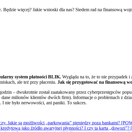
pularny system płatności BLIK.
Wygląda na to, że to nie przypadek i
niskach, ale też przy płaceniu.
Jak się przygotować na finansową 
u godzin – dwukrotnie został zaatakowany przez cyberprzestępców po
no dane milionów klientów dwóch firm). Informacje o problemach z d
 I nie było nerwowości, ani paniki. To sukces.
 kończy. Jakie są możliwości „parkowania” pieniędzy poza bankami
a kredytowa jako źródło awaryjnej płynności? I czy ta karta „do