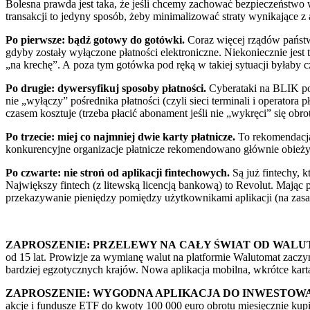
Bolesna prawda jest taka, że jeśli chcemy zachować bezpieczeństwo 
transakcji to jedyny sposób, żeby minimalizować straty wynikające z
Po pierwsze: bądź gotowy do gotówki.
Coraz więcej rządów państw
gdyby zostały wyłączone płatności elektroniczne. Niekoniecznie jest 
„na krechę”. A poza tym gotówka pod ręką w takiej sytuacji byłaby
Po drugie: dywersyfikuj sposoby płatności.
Cyberataki na BLIK pok
nie „wyłączy” pośrednika płatności (czyli sieci terminali i operator
czasem kosztuje (trzeba płacić abonament jeśli nie „wykręci” się obro
Po trzecie: miej co najmniej dwie karty płatnicze.
To rekomendacja
konkurencyjne organizacje płatnicze rekomendowano głównie obieżyśw
Po czwarte: nie stroń od aplikacji fintechowych.
Są już fintechy, k
Największy fintech (z litewską licencją bankową) to Revolut. Mają
przekazywanie pieniędzy pomiędzy użytkownikami aplikacji (na zasa
ZAPROSZENIE:
PRZELEWY NA CAŁY ŚWIAT OD WALU
od 15 lat. Prowizje za wymianę walut na platformie Walutomat zacz
bardziej egzotycznych krajów. Nowa aplikacja mobilna, wkrótce kar
ZAPROSZENIE: WYGODNA APLIKACJA DO INWESTOWAN
akcje i fundusze ETF do kwoty 100 000 euro obrotu miesięcznie kup