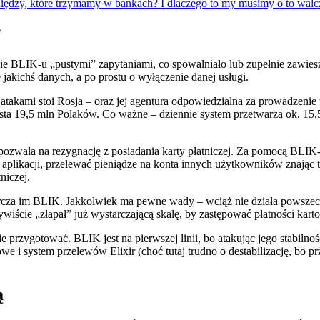
pieniędzy, które trzymamy w bankach? I dlaczego to my musimy o
?
 BLIK-u „pustymi” zapytaniami, co spowalniało lub zupełnie zawiesza
 jakichś danych, a po prostu o wyłączenie danej usługi.
takami stoi Rosja – oraz jej agentura odpowiedzialna za prowadzenie 
ysta 19,5 mln Polaków. Co ważne – dziennie system przetwarza ok. 15,
 pozwala na rezygnację z posiadania karty płatniczej. Za pomocą BLI
likacji, przelewać pieniądze na konta innych użytkowników znając ty
niczej.
tarcza im BLIK. Jakkolwiek ma pewne wady – wciąż nie działa powsze
wiście „złapał” już wystarczającą skalę, by zastępować płatności kart
nie przygotować. BLIK jest na pierwszej linii, bo atakując jego stabil
i system przelewów Elixir (choć tutaj trudno o destabilizację, bo pr
ą