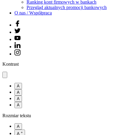
Ranking kont firmowych w bankach
Przegląd aktualnych promocji bankowych
O nas / Współpraca
Kontrast
A
A
A
A
Rozmiar tekstu
A
+
A