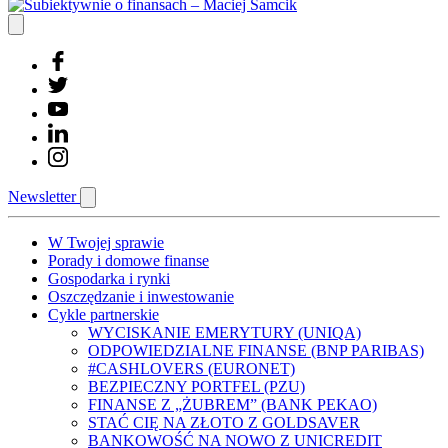
Newsletter
W Twojej sprawie
Porady i domowe finanse
Gospodarka i rynki
Oszczędzanie i inwestowanie
Cykle partnerskie
WYCISKANIE EMERYTURY (UNIQA)
ODPOWIEDZIALNE FINANSE (BNP PARIBAS)
#CASHLOVERS (EURONET)
BEZPIECZNY PORTFEL (PZU)
FINANSE Z „ŻUBREM” (BANK PEKAO)
STAĆ CIĘ NA ZŁOTO Z GOLDSAVER
BANKOWOŚĆ NA NOWO Z UNICREDIT