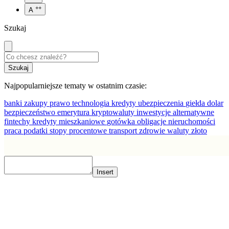
++
A
Szukaj
Najpopularniejsze tematy w ostatnim czasie:
banki
zakupy
prawo
technologia
kredyty
ubezpieczenia
giełda
dolar
bezpieczeństwo
emerytura
kryptowaluty
inwestycje alternatywne
fintechy
kredyty mieszkaniowe
gotówka
obligacje
nieruchomości
praca
podatki
stopy procentowe
transport
zdrowie
waluty
złoto
Insert