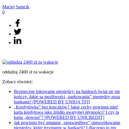
Maciej
Samcik
0
oddadzą 2400 zł za wakacje
Zobacz również:
Bezpieczne lokowanie pieniędzy: na bankach świat się nie
kończy. Jakie są możliwości „parkowania” pieniędzy poza
bankami? [POWERED BY UNIQA TFI]
„Kredytówka” bez kruczków? Jakie cechy powinna mieć
karta kredytowa jako źródło awaryjnej płynności? I czy ta
karta „dowozi”? [POWERED BY UNICREDIT]
Jak powinno być ustalane „sprawiedliwe” oprocentowanie
pieniędzy, które trzymamy w bankach? I dlaczego to my