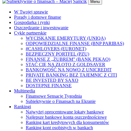
Menu
W Twojej sprawie
Porady i domowe finanse
Gospodarka i rynki
Oszczędzanie i inwestowanie
Cykle partnerskie
WYCISKANIE EMERYTURY (UNIQA)
ODPOWIEDZIALNE FINANSE (BNP PARIBAS)
#CASHLOVERS (EURONET)
BEZPIECZNY PORTFEL (PZU)
FINANSE Z „ŻUBREM” (BANK PEKAO)
STAĆ CIĘ NA ZŁOTO Z GOLDSAVER
BANKOWOŚĆ NA NOWO Z UNICREDIT
PRIVATE BANKING BEZ TAJEMNIC Z CITI
BE INVESTED BY SAXO
DOSTĘPNE FINANSE
Multimedia
Finansowe Sensacje Tygodnia
Subiektywnie o Finansach na Ekranie
Rankingi
Najwyżej oprocentowane lokaty bankowe
Najlepsze bankowe konta oszczędnościowe
Ranking kart kredytowych dla konsumentów
Ranking kont osobistych w bankach