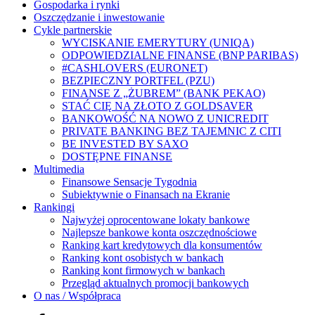
Gospodarka i rynki
Oszczędzanie i inwestowanie
Cykle partnerskie
WYCISKANIE EMERYTURY (UNIQA)
ODPOWIEDZIALNE FINANSE (BNP PARIBAS)
#CASHLOVERS (EURONET)
BEZPIECZNY PORTFEL (PZU)
FINANSE Z „ŻUBREM” (BANK PEKAO)
STAĆ CIĘ NA ZŁOTO Z GOLDSAVER
BANKOWOŚĆ NA NOWO Z UNICREDIT
PRIVATE BANKING BEZ TAJEMNIC Z CITI
BE INVESTED BY SAXO
DOSTĘPNE FINANSE
Multimedia
Finansowe Sensacje Tygodnia
Subiektywnie o Finansach na Ekranie
Rankingi
Najwyżej oprocentowane lokaty bankowe
Najlepsze bankowe konta oszczędnościowe
Ranking kart kredytowych dla konsumentów
Ranking kont osobistych w bankach
Ranking kont firmowych w bankach
Przegląd aktualnych promocji bankowych
O nas / Współpraca