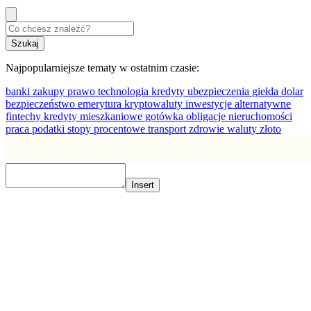
Najpopularniejsze tematy w ostatnim czasie:
banki
zakupy
prawo
technologia
kredyty
ubezpieczenia
giełda
dolar
bezpieczeństwo
emerytura
kryptowaluty
inwestycje alternatywne
fintechy
kredyty mieszkaniowe
gotówka
obligacje
nieruchomości
praca
podatki
stopy procentowe
transport
zdrowie
waluty
złoto
Insert