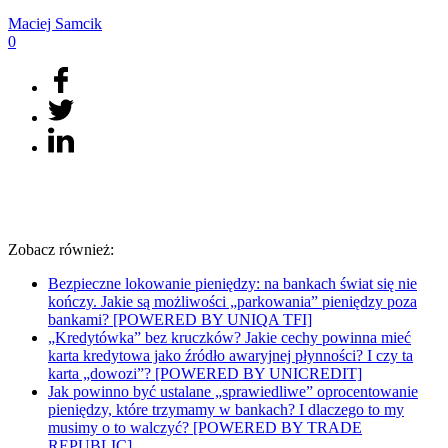
Maciej
Samcik
0
Zobacz również:
Bezpieczne lokowanie pieniędzy: na bankach świat się nie
kończy. Jakie są możliwości „parkowania” pieniędzy poza
bankami? [POWERED BY UNIQA TFI]
„Kredytówka” bez kruczków? Jakie cechy powinna mieć
karta kredytowa jako źródło awaryjnej płynności? I czy ta
karta „dowozi”? [POWERED BY UNICREDIT]
Jak powinno być ustalane „sprawiedliwe” oprocentowanie
pieniędzy, które trzymamy w bankach? I dlaczego to my
musimy o to walczyć? [POWERED BY TRADE
REPUBLIC]