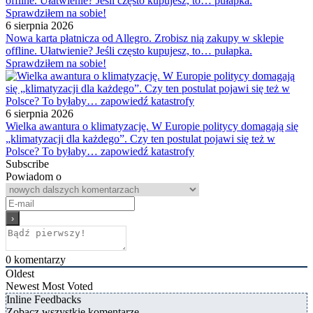
6 sierpnia 2026
Nowa karta płatnicza od Allegro. Zrobisz nią zakupy w sklepie
offline. Ułatwienie? Jeśli często kupujesz, to… pułapka.
Sprawdziłem na sobie!
6 sierpnia 2026
Wielka awantura o klimatyzację. W Europie politycy domagają się
„klimatyzacji dla każdego”. Czy ten postulat pojawi się też w
Polsce? To byłaby… zapowiedź katastrofy
Subscribe
Powiadom o
0
komentarzy
Oldest
Newest
Most Voted
Inline Feedbacks
Zobacz wszystkie komentarze