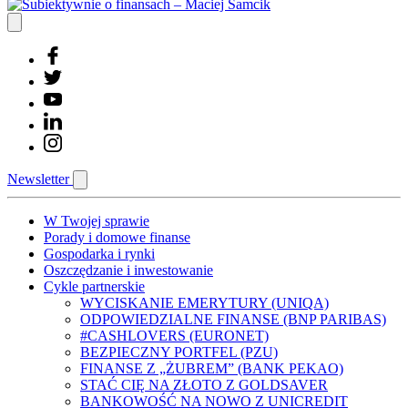
Newsletter
W Twojej sprawie
Porady i domowe finanse
Gospodarka i rynki
Oszczędzanie i inwestowanie
Cykle partnerskie
WYCISKANIE EMERYTURY (UNIQA)
ODPOWIEDZIALNE FINANSE (BNP PARIBAS)
#CASHLOVERS (EURONET)
BEZPIECZNY PORTFEL (PZU)
FINANSE Z „ŻUBREM” (BANK PEKAO)
STAĆ CIĘ NA ZŁOTO Z GOLDSAVER
BANKOWOŚĆ NA NOWO Z UNICREDIT