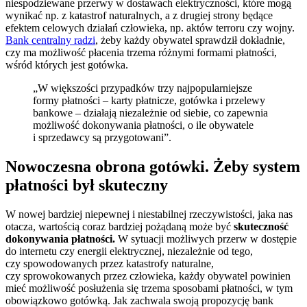
niespodziewane przerwy w dostawach elektryczności, które mogą
wynikać np. z katastrof naturalnych, a z drugiej strony będące
efektem celowych działań człowieka, np. aktów terroru czy wojny.
Bank centralny radzi
, żeby każdy obywatel sprawdził dokładnie,
czy ma możliwość płacenia trzema różnymi formami płatności,
wśród których jest gotówka.
„W większości przypadków trzy najpopularniejsze
formy płatności – karty płatnicze, gotówka i przelewy
bankowe – działają niezależnie od siebie, co zapewnia
możliwość dokonywania płatności, o ile obywatele
i sprzedawcy są przygotowani”.
Nowoczesna obrona gotówki. Żeby system
płatności był skuteczny
W nowej bardziej niepewnej i niestabilnej rzeczywistości, jaka nas
otacza, wartością coraz bardziej pożądaną może być
skuteczność
dokonywania płatności.
W sytuacji możliwych przerw w dostępie
do internetu czy energii elektrycznej, niezależnie od tego,
czy spowodowanych przez katastrofy naturalne,
czy sprowokowanych przez człowieka, każdy obywatel powinien
mieć możliwość posłużenia się trzema sposobami płatności, w tym
obowiązkowo gotówką. Jak zachwala swoją propozycję bank