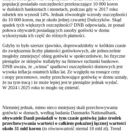
populacji posiadało oszczędności przekraczające 10 000 koron
w duńskich banknotach i monetach, podczas gdy w 2017 roku
odsetek ten wynosił 14%. Jednak równolegle wzrosły oszczędności
do 10 000 koron, ma je około jednej czwartej Duńczyków. Skąd
spadek tych większych oszczędności? DNB odpowiada, że ponad
połowa obywateli posiadających zasoby gotówki w domu
wykorzystała ich część do różnych płatności.
Gdyby to było szersze zjawisko, doprowadziłoby w krótkim czasie
do zwiększenia liczby płatności gotówkowych, ale jednocześnie
mogłoby zmniejszyć obieg gotówki w społeczeństwie, bo fizyczne
pieniądze ze sklepów trafiałyby na firmowe rachunki bankowe.
DNB uważa, że „winna” spadkowi oszczędności domowych jest
wysoka inflacja ostatnich kilku lat. Ze względu na rosnące ceny
i stopy procentowe, osoby przechowujące gotówkę w domu uznały,
że na tym tracą i że może lepiej jest te pieniądze jednak wydać.
W 2024 i 2025 roku to mogło się zmienić.
Niemniej jednak, mimo nieco mniejszej skali przechowywania
gotówki w domach, według badania Danmarks Nationalbank,
obywatele Danii posiadali w tym czasie gotówkę jako środek
przechowywania wartości o całkiem pokaźnej łącznej wartości
około 31 mld koron
(to równowartość niemal 18 mld zł). Trend