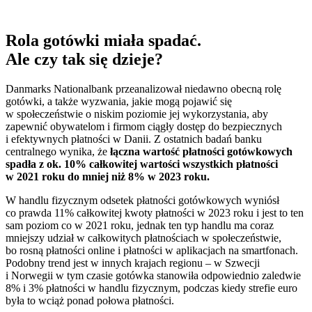
Rola gotówki miała spadać.
Ale czy tak się dzieje?
Danmarks Nationalbank przeanalizował niedawno obecną rolę
gotówki, a także wyzwania, jakie mogą pojawić się
w społeczeństwie o niskim poziomie jej wykorzystania, aby
zapewnić obywatelom i firmom ciągły dostęp do bezpiecznych
i efektywnych płatności w Danii. Z ostatnich badań banku
centralnego wynika, że
łączna wartość płatności gotówkowych
spadła z ok. 10% całkowitej wartości wszystkich płatności
w 2021 roku do mniej niż 8% w 2023 roku.
W handlu fizycznym odsetek płatności gotówkowych wyniósł
co prawda 11% całkowitej kwoty płatności w 2023 roku i jest to ten
sam poziom co w 2021 roku, jednak ten typ handlu ma coraz
mniejszy udział w całkowitych płatnościach w społeczeństwie,
bo rosną płatności online i płatności w aplikacjach na smartfonach.
Podobny trend jest w innych krajach regionu – w Szwecji
i Norwegii w tym czasie gotówka stanowiła odpowiednio zaledwie
8% i 3% płatności w handlu fizycznym, podczas kiedy strefie euro
była to wciąż ponad połowa płatności.