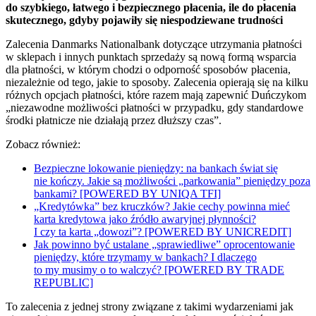
do szybkiego, łatwego i bezpiecznego płacenia, ile do płacenia
skutecznego, gdyby pojawiły się niespodziewane trudności
Zalecenia Danmarks Nationalbank dotyczące utrzymania płatności
w sklepach i innych punktach sprzedaży są nową formą wsparcia
dla płatności, w którym chodzi o odporność sposobów płacenia,
niezależnie od tego, jakie to sposoby. Zalecenia opierają się na kilku
różnych opcjach płatności, które razem mają zapewnić Duńczykom
„niezawodne możliwości płatności w przypadku, gdy standardowe
środki płatnicze nie działają przez dłuższy czas”.
Zobacz również:
Bezpieczne lokowanie pieniędzy: na bankach świat się
nie kończy. Jakie są możliwości „parkowania” pieniędzy poza
bankami? [POWERED BY UNIQA TFI]
„Kredytówka” bez kruczków? Jakie cechy powinna mieć
karta kredytowa jako źródło awaryjnej płynności?
I czy ta karta „dowozi”? [POWERED BY UNICREDIT]
Jak powinno być ustalane „sprawiedliwe” oprocentowanie
pieniędzy, które trzymamy w bankach? I dlaczego
to my musimy o to walczyć? [POWERED BY TRADE
REPUBLIC]
To zalecenia z jednej strony związane z takimi wydarzeniami jak