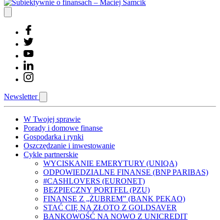
Newsletter
W Twojej sprawie
Porady i domowe finanse
Gospodarka i rynki
Oszczędzanie i inwestowanie
Cykle partnerskie
WYCISKANIE EMERYTURY (UNIQA)
ODPOWIEDZIALNE FINANSE (BNP PARIBAS)
#CASHLOVERS (EURONET)
BEZPIECZNY PORTFEL (PZU)
FINANSE Z „ŻUBREM” (BANK PEKAO)
STAĆ CIĘ NA ZŁOTO Z GOLDSAVER
BANKOWOŚĆ NA NOWO Z UNICREDIT