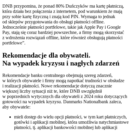
DNB przypomina, że ponad 80% Duńczyków ma kartę płatniczą,
która działa bez połączenia z internetem, pod warunkiem że mają
przy sobie kartę fizyczną i znają kod PIN. Wymaga to jednak
od sklepów przygotowania do obsługi płatności offline.
Jednocześnie płatności portfelowe, takie jak Apple Pay i Google
Pay, stają się coraz bardziej powszechne, a firmy mogą skorzystać
z wdrożenia rozwiązań offline, które również obsługują płatności
portfelowe”.
Rekomendacje dla obywateli.
Na wypadek kryzysu i nagłych zdarzeń
Rekomendacje banku centralnego obejmują szereg zdarzeń,
w których obywatele i firmy mogą napotkać trudności w obsłudze
i realizacji płatności. Nowe rekomendacje dotyczą znacznie
większej liczby sytuacji niż te, które DNB uwzględnił
w poprzednich wytycznych dla obywateli z 2024 roku dotyczących
gotowości na wypadek kryzysu. Danmarks Nationalbank zaleca,
aby obywatele:
mieli dostęp do wielu opcji płatności, w tym kart płatniczych,
gotówki i aplikacji mobilnej, która umożliwia natychmiastowe
płatności, tj. aplikacji bankowości mobilnej lub aplikacji