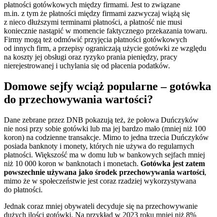
płatności gotówkowych między firmami. Jest to związane
m.in. z tym że płatności między firmami zazwyczaj wiążą się
z nieco dłuższymi terminami płatności, a płatność nie musi
koniecznie nastąpić w momencie faktycznego przekazania towaru.
Firmy mogą też odmówić przyjęcia płatności gotówkowych
od innych firm, a przepisy ograniczają użycie gotówki ze względu
na koszty jej obsługi oraz ryzyko prania pieniędzy, pracy
nierejestrowanej i uchylania się od płacenia podatków.
Domowe sejfy wciąż popularne – gotówka
do przechowywania wartości?
Dane zebrane przez DNB pokazują też, że połowa Duńczyków
nie nosi przy sobie gotówki lub ma jej bardzo mało (mniej niż 100
koron) na codzienne transakcje. Mimo to jedna trzecia Duńczyków
posiada banknoty i monety, których nie używa do regularnych
płatności. Większość ma w domu lub w bankowych sejfach mniej
niż 10 000 koron w banknotach i monetach.
Gotówka jest zatem
powszechnie używana jako środek przechowywania wartości
,
mimo że w społeczeństwie jest coraz rzadziej wykorzystywana
do płatności.
Jednak coraz mniej obywateli decyduje się na przechowywanie
dużych ilości gotówki. Na przykład w 2023 roku mniej niż 8%