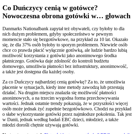
Co Duńczycy cenią w gotówce?
Nowoczesna obrona gotówki w… głowach
Danmarks Nationalbank zapytał też obywateli, czy byłoby to dla
nich dużym problemem, gdyby społeczeństwo w pewnym
momencie stało się bezgotówkowe, na przykład za 10 lat. Okazało
się, że dla 37% osób byłoby to sporym problemem. Niewiele osób
chce co prawda płacić wyłącznie gotówką, ale ludzie bardzo lubią
możliwość korzystania z gotówki jako anonimowego środka
płatniczego. Gotówka daje zdolność do kontroli budżetu
domowego, umożliwia płatności bez infrastruktury, anonimowość,
a także jest dostępna dla każdej osoby.
Za co Duńczycy najbardziej cenią gotówkę? Za to, że umożliwia
płacenie w sytuacjach, kiedy inne metody zawodzą lub przestają
działać. Na drugim miejscu znalazła się możliwość płatności
anonimowych, a na trzecim wygodna forma przechowywania
wartości. Jednak ostatnie trendy pokazują, że w przyszłości więcej
osób może jednak żyć zupełnie bezgotówkowo. Chodzi na przykład
o słabe wykorzystanie gotówki przez najmłodsze pokolenia. Tak jest
w Danii, jednak według badań EBC dzieci, młodzież, a także
młodzi dorośli chętnie używają gotówki.