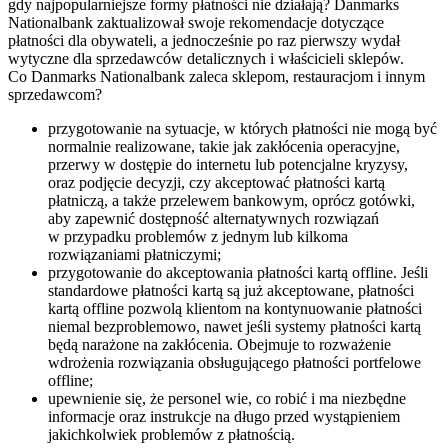
gdy najpopularniejsze formy płatności nie działają? Danmarks
Nationalbank zaktualizował swoje rekomendacje dotyczące
płatności dla obywateli, a jednocześnie po raz pierwszy wydał
wytyczne dla sprzedawców detalicznych i właścicieli sklepów.
Co Danmarks Nationalbank zaleca sklepom, restauracjom i innym
sprzedawcom?
przygotowanie na sytuacje, w których płatności nie mogą być
normalnie realizowane, takie jak zakłócenia operacyjne,
przerwy w dostępie do internetu lub potencjalne kryzysy,
oraz podjęcie decyzji, czy akceptować płatności kartą
płatniczą, a także przelewem bankowym, oprócz gotówki,
aby zapewnić dostępność alternatywnych rozwiązań
w przypadku problemów z jednym lub kilkoma
rozwiązaniami płatniczymi;
przygotowanie do akceptowania płatności kartą offline. Jeśli
standardowe płatności kartą są już akceptowane, płatności
kartą offline pozwolą klientom na kontynuowanie płatności
niemal bezproblemowo, nawet jeśli systemy płatności kartą
będą narażone na zakłócenia. Obejmuje to rozważenie
wdrożenia rozwiązania obsługującego płatności portfelowe
offline;
upewnienie się, że personel wie, co robić i ma niezbędne
informacje oraz instrukcje na długo przed wystąpieniem
jakichkolwiek problemów z płatnością.