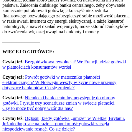
państwa. Zalecenia duńskiego banku centralnego, żeby obywatele
koniecznie potraktowali gotówkę jako część niezbędnika
finansowego pozwalającego zabezpieczyć sobie możliwość płacenia
w razie awarii internetu czy energii elektrycznej, a także katastrof
naturalnych, a nawet działań wojennych, może skłonić Duńczyków
do zwrócenia większej uwagi na banknoty i monety.
————————
WIĘCEJ O GOTÓWCE:
Czytaj też
:
Bezgotówkowa rewolucja? We Francji udział gotówki
w płatnościach konsumentów wzrósł
Czytaj też:
Powrót gotówki w mateczniku płatności
elektronicznych? W Norwegii weszły w życie nowe przepisy
dotyczące banknotów. Co się zmienia?
Czytaj też
:
Niemiecki bank centralny przystępuje do obrony
gotówki. I rysuje trzy scenariusze zmian w świecie płatności.
Czy to może być dobry wzór dla nas?
Czytaj też
:
Ogłosili, kiedy gotówka „umrze” w Wielkiej Brytanii.
Już niedługo, ale na razie… popularność gotówki zaczęła
niespodziewanie rosnąć. Co się dzieje?