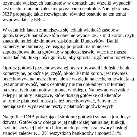
trzymania większych banknotów w domach „na wszelki wypadek”
jest ostatnio mocno zalecany przez banki centralne. Nie tylko nasz
NBP propaguje takie rozwiązanie, również ostatnio na ten temat
wypowiadał się EBC.
W ostatnich latach zmniejszyła się jednak wielkość zasobów
gotówkowych banków, która obecnie wynosi ok. 7 mld koron, czyli
znacznie mniej niż domowe zaskórniaki Duńczyków. Banki
komercyjne tłumaczą, że reagują po prostu na mniejsze
zapotrzebowanie na gotówkę w społeczeństwie, więc nie muszą
posiadać tak dużej ilości gotówki, aby sprostać ogólnemu popytowi.
Oprócz gotówki przechowywanej przez obywateli i duńskie banki
komercyjne, pokaźna jej część, około 30 mld koron, jest również
przechowywana przez firmy, ale ze względu na cechę gotówki, jaką
jest anonimowość, bank centralny nie ma dokładnych informacji
na temat tych banknotów i monet w obiegu. Na pewno wszystkie
sklepy i punkty usługowe, które dostają gotówkę od klientów
w formie płatności, muszą ją też przechowywać, żeby mieć
pieniądze na wydawanie reszty z płatności gotówkowych.
Na grafice DNB pokazującej strukturę gotówki sytuacja jest dosyć
dziwna. Gotówka w obiegu w jej najbardziej naturalnej funkcji,
czyli tej służącej ludziom i firmom do płacenia za towary i usługi,
stanowi zaledwie… 2% wszystkich banknotów i monet! 31%