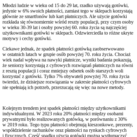
Młodzi ludzie w wieku od 15 do 29 lat, rzadko używają gotówki,
jedynie w 6% swoich płatności, zamiast tego w sklepach korzystają
głównie ze smartfonów lub kart płatniczych. Ale użycie gotówki
rozkłada się równomiernie wśród reszty populacji, przy czym osoby
w wieku 30-39 lat i osoby powyżej 60. roku życia są najczęściej
użytkownikami gotówki w sklepach. Odzwierciedla to różne ukryte
motywy i cechy gotówki.
Ciekawe jednak, że spadek płatności gotówką zaobserwowano
w ostatnich latach w grupie osób powyżej 70. roku życia. Chociaż
wiek nadal wpływa na nawyki płatnicze, wyniki badania pokazują,
że seniorzy korzystają z cyfrowych rozwiązań płatniczych na równi
z resztą populacji i coraz mniejszy odsetek osób starszych woli
korzystać z gotówki. Tylko 7% obywateli powyżej 70. roku życia
twierdzi, że dzisiejsze rozwiązania w zakresie płatności cyfrowych
nie spełniają ich potrzeb, przerzucają się więc na nowe metody.
Kolejnym trendem jest spadek płatności między użytkownikami
indywidualnymi. W 2023 roku 20% płatności między osobami
prywatnymi było realizowanych gotówką, w porównaniu z 30%
w 2019 roku. Tego typu płatności obejmują kieszonkowe, prezenty,
współdzielenie rachunków oraz płatności na rynkach cyfrowych
i fizycznych. Część spadku użycia gotówki można wytłumaczyć