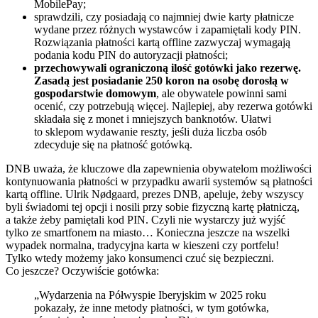
MobilePay;
sprawdzili, czy posiadają co najmniej dwie karty płatnicze
wydane przez różnych wystawców i zapamiętali kody PIN.
Rozwiązania płatności kartą offline zazwyczaj wymagają
podania kodu PIN do autoryzacji płatności;
przechowywali ograniczoną ilość gotówki jako rezerwę.
Zasadą jest posiadanie 250 koron na osobę dorosłą w ​​
gospodarstwie domowym
, ale obywatele powinni sami
ocenić, czy potrzebują więcej. Najlepiej, aby rezerwa gotówki
składała się z monet i mniejszych banknotów. Ułatwi
to sklepom wydawanie reszty, jeśli duża liczba osób
zdecyduje się na płatność gotówką.
DNB uważa, że kluczowe dla zapewnienia obywatelom możliwości
kontynuowania płatności w przypadku awarii systemów są płatności
kartą offline. Ulrik Nødgaard, prezes DNB, apeluje, żeby wszyscy
byli świadomi tej opcji i nosili przy sobie fizyczną kartę płatniczą,
a także żeby pamiętali kod PIN. Czyli nie wystarczy już wyjść
tylko ze smartfonem na miasto… Konieczna jeszcze na wszelki
wypadek normalna, tradycyjna karta w kieszeni czy portfelu!
Tylko wtedy możemy jako konsumenci czuć się bezpieczni.
Co jeszcze? Oczywiście gotówka:
„Wydarzenia na Półwyspie Iberyjskim w 2025 roku
pokazały, że inne metody płatności, w tym gotówka,