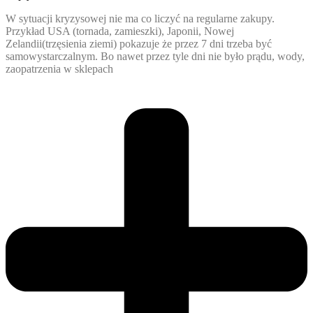
W sytuacji kryzysowej nie ma co liczyć na regularne zakupy.
Przykład USA (tornada, zamieszki), Japonii, Nowej
Zelandii(trzęsienia ziemi) pokazuje że przez 7 dni trzeba być
samowystarczalnym. Bo nawet przez tyle dni nie było prądu, wody,
zaopatrzenia w sklepach