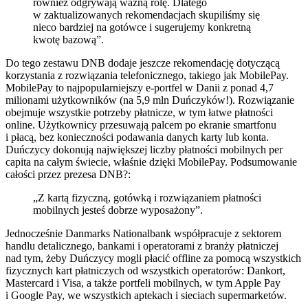
również odgrywają ważną rolę. Dlatego
w zaktualizowanych rekomendacjach skupiliśmy się
nieco bardziej na gotówce i sugerujemy konkretną
kwotę bazową”.
Do tego zestawu DNB dodaje jeszcze rekomendację dotyczącą
korzystania z rozwiązania telefonicznego, takiego jak MobilePay.
MobilePay to najpopularniejszy e-portfel w Danii z ponad 4,7
milionami użytkowników (na 5,9 mln Duńczyków!). Rozwiązanie
obejmuje wszystkie potrzeby płatnicze, w tym łatwe płatności
online. Użytkownicy przesuwają palcem po ekranie smartfonu
i płacą, bez konieczności podawania danych karty lub konta.
Duńczycy dokonują największej liczby płatności mobilnych per
capita na całym świecie, właśnie dzięki MobilePay. Podsumowanie
całości przez prezesa DNB?:
„Z kartą fizyczną, gotówką i rozwiązaniem płatności
mobilnych jesteś dobrze wyposażony”.
Jednocześnie Danmarks Nationalbank współpracuje z sektorem
handlu detalicznego, bankami i operatorami z branży płatniczej
nad tym, żeby Duńczycy mogli płacić offline za pomocą wszystkich
fizycznych kart płatniczych od wszystkich operatorów: Dankort,
Mastercard i Visa, a także portfeli mobilnych, w tym Apple Pay
i Google Pay, we wszystkich aptekach i sieciach supermarketów.