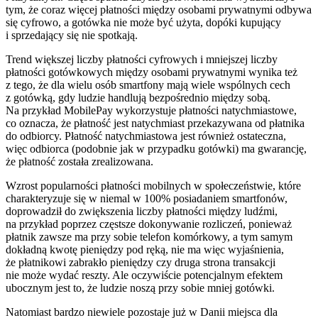
tym, że coraz więcej płatności między osobami prywatnymi odbywa
się cyfrowo, a gotówka nie może być użyta, dopóki kupujący
i sprzedający się nie spotkają.
Trend większej liczby płatności cyfrowych i mniejszej liczby
płatności gotówkowych między osobami prywatnymi wynika też
z tego, że dla wielu osób smartfony mają wiele wspólnych cech
z gotówką, gdy ludzie handlują bezpośrednio między sobą.
Na przykład MobilePay wykorzystuje płatności natychmiastowe,
co oznacza, że ​​płatność jest natychmiast przekazywana od płatnika
do odbiorcy. Płatność natychmiastowa jest również ostateczna,
więc odbiorca (podobnie jak w przypadku gotówki) ma gwarancję,
że płatność została zrealizowana.
Wzrost popularności płatności mobilnych w społeczeństwie, które
charakteryzuje się w niemal w 100% posiadaniem smartfonów,
doprowadził do zwiększenia liczby płatności między ludźmi,
na przykład poprzez częstsze dokonywanie rozliczeń, ponieważ
płatnik zawsze ma przy sobie telefon komórkowy, a tym samym
dokładną kwotę pieniędzy pod ręką, nie ma więc wyjaśnienia,
że płatnikowi zabrakło pieniędzy czy druga strona transakcji
nie może wydać reszty. Ale oczywiście potencjalnym efektem
ubocznym jest to, że ludzie noszą przy sobie mniej gotówki.
Natomiast bardzo niewiele pozostaje już w Danii miejsca dla