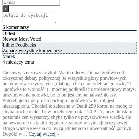
6
komentarzy
Oldest
Newest
Most Voted
Inline Feedbacks
Zobacz wszystkie komentarze
Marek
4 miesięcy temu
Ciekawy, rzeczowy artykuł! Warto oderwać temat gotówki od
toksycznej debaty politycznej (te wszystkie głosy prawicowych
pokemonów krzyczących „olaboga chcą nam odebrać gotówkę” i
„gotówka to wolność”) i mocniej podkreślać ostrożnościowy motyw
utrzymywania gotówki, bo to on jest chyba najważniejszy.
Potrzebujemy po prostu backupu i gotówka w tej roli jest
niezastąpiona. Chociaż te zalecane w Danii 250 koron na osobę to
chyba trochę mało. To w przeliczeniu ok. 150 PLN, przy duńskim
poziomie cen wystarczy chyba tylko na przysłowiowe waciki, ale
na pewno nie na jakieś regularne zakupy w sytuacji kryzysowej.
Druga ważna kwestia do uwzględnienia to uniwersalność gotówki.
Dopóki w
…
Czytaj więcej »