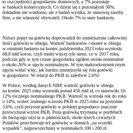
to oszczędności gospodarstw domowych, a 7% pozostaje
w bankach komercyjnych. Co dzieje się z pozostałymi 30%,
dokładnie nie wiadomo, ale z badań wynika, że stanowią zasoby
firm, a nie własność obywateli. Około 7% to stare banknoty.
Niższy popyt na gotówkę doprowadził do zmniejszenia całkowitej
ilości gotówki w obiegu. Wartość banknotów i monet w obiegu
w ostatnim badaniu na koniec października 2023 roku wyniosła
68,8 mld koron, czyli mniej więcej tyle samo, co w 2017 roku,
podczas gdy w tym czasie gospodarka ogółem urosła nominalnie
o około 26% w ujęciu nominalnym. W tym makroekonomicznym
ujęciu widać więc, jak bardzo zmniejszyła się rola gotówki
w gospodarce. W relacji do PKB to zaledwie 2,6%!
W Polsce, według danych NBP, wartość gotówki w obiegu
na koniec 2025 roku wynosiła ponad 456 mld zł, co stanowiło 10-
12% rocznego nominalnego PKB. Wartość ta wzrosła rok do roku
o 14%, wobec realnego wzrostu PKB w 2025 roku na poziomie
3,6%, czyli przyrost gotówki w polskiej gospodarce znacznie
przewyższał wzrost PKB. Poza gotówką trzymaną w portfelach
do bieżącego użycia w płatnościach, około trzech czwartych
Polaków przechowuje też gotówkę w domach „na wszelki
wypadek”, najpowszechniej w nominałach 100 i 200 zł.