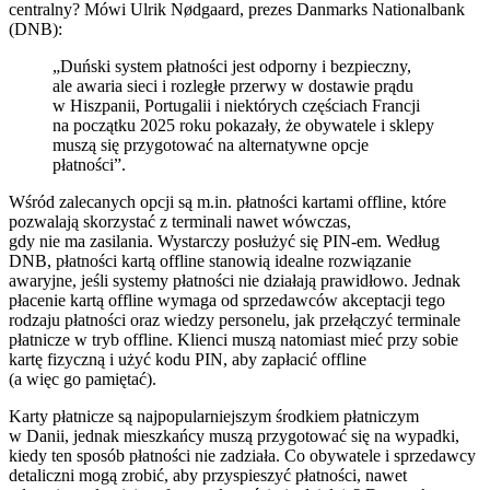
centralny? Mówi Ulrik Nødgaard, prezes Danmarks Nationalbank
(DNB):
„Duński system płatności jest odporny i bezpieczny,
ale awaria sieci i rozległe przerwy w dostawie prądu
w Hiszpanii, Portugalii i niektórych częściach Francji
na początku 2025 roku pokazały, że obywatele i sklepy
muszą się przygotować na alternatywne opcje
płatności”.
Wśród zalecanych opcji są m.in. płatności kartami offline, które
pozwalają skorzystać z terminali nawet wówczas,
gdy nie ma zasilania. Wystarczy posłużyć się PIN-em. Według
DNB, płatności kartą offline stanowią idealne rozwiązanie
awaryjne, jeśli systemy płatności nie działają prawidłowo. Jednak
płacenie kartą offline wymaga od sprzedawców akceptacji tego
rodzaju płatności oraz wiedzy personelu, jak przełączyć terminale
płatnicze w tryb offline. Klienci muszą natomiast mieć przy sobie
kartę fizyczną i użyć kodu PIN, aby zapłacić offline
(a więc go pamiętać).
Karty płatnicze są najpopularniejszym środkiem płatniczym
w Danii, jednak mieszkańcy muszą przygotować się na wypadki,
kiedy ten sposób płatności nie zadziała. Co obywatele i sprzedawcy
detaliczni mogą zrobić, aby przyspieszyć płatności, nawet