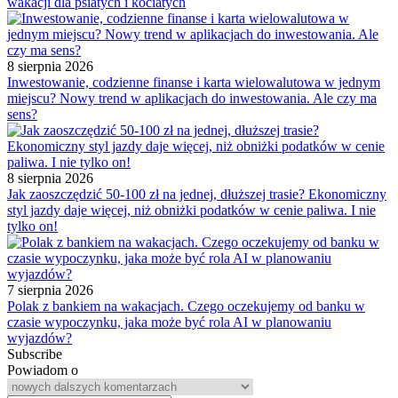
wakacji dla psiatych i kociatych
8 sierpnia 2026
Inwestowanie, codzienne finanse i karta wielowalutowa w jednym
miejscu? Nowy trend w aplikacjach do inwestowania. Ale czy ma
sens?
8 sierpnia 2026
Jak zaoszczędzić 50-100 zł na jednej, dłuższej trasie? Ekonomiczny
styl jazdy daje więcej, niż obniżki podatków w cenie paliwa. I nie
tylko on!
7 sierpnia 2026
Polak z bankiem na wakacjach. Czego oczekujemy od banku w
czasie wypoczynku, jaka może być rola AI w planowaniu
wyjazdów?
Subscribe
Powiadom o