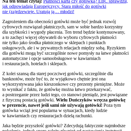
Na ten temat czytaj:
Płatności kartą czy gotówką? EBC sprawdził,
jak odpowiadają Europejczycy. Stara miłość do gotówki
nie (za)rdzewieje. Uratują ją… młodzi!
Zagrożeniem dla obecności gotówki może być jednak rozwój
cyfrowych rozwiązań płatniczych, sam w sobie bardzo korzystny
dla szybkości i wygody płacenia. Ten trend będzie kontynuowany,
a to zachęci więcej obywateli do wyboru cyfrowych płatności
nie tylko jako środka płatniczego w sklepach i punktach
usługowych, ale i w prywatnych relacjach między sobą. Ryzykiem
dla gotówki mogą być szczególnie nowe pomysły na łatwe płatności
automatyczne i opcje samoobsługowe w kawiarniach
i restauracjach, hotelach i sklepach.
Z kolei szansą dla starej poczciwej gotówki, szczególnie dla
banknotów, może być to, że wyjątkowo chętnie jest ona
wykorzystywana jako kieszonkowe czy prezenty pieniężne. Może
to wynikać z faktu, że gotówkę można łatwo przekazywać,
a postrzeganie przez ludzi tego, co stanowi pieniądz, jest powiązane
z fizyczną postacią gotówki.
Wielu Duńczyków wręcza gotówkę
w prezencie, nawet jeśli sami nie używają gotówki!
Poza tym
gotówka wciąż jest popularna w sytuacjach, kiedy ludzie
w kawiarniach czy restauracjach dzielą rachunki.
Jaka będzie przyszłość gotówki? Zdecydują faktycznie najmłodsze
pokolenia, jednak sporo zależy również od nastawienia instytucji