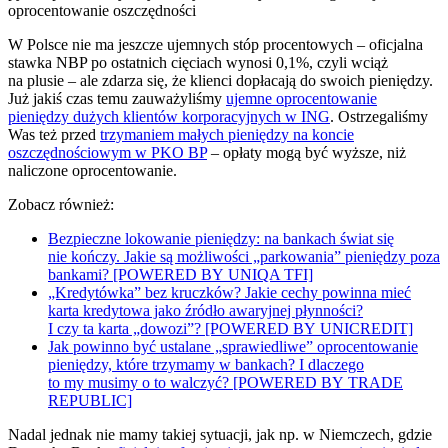
oprocentowanie oszczędności
W Polsce nie ma jeszcze ujemnych stóp procentowych – oficjalna
stawka NBP po ostatnich cięciach wynosi 0,1%, czyli wciąż
na plusie – ale zdarza się, że klienci dopłacają do swoich pieniędzy.
Już jakiś czas temu zauważyliśmy
ujemne oprocentowanie
pieniędzy dużych klientów korporacyjnych w ING
. Ostrzegaliśmy
Was też przed
trzymaniem małych pieniędzy na koncie
oszczędnościowym w PKO BP
– opłaty mogą być wyższe, niż
naliczone oprocentowanie.
Zobacz również:
Bezpieczne lokowanie pieniędzy: na bankach świat się
nie kończy. Jakie są możliwości „parkowania” pieniędzy poza
bankami? [POWERED BY UNIQA TFI]
„Kredytówka” bez kruczków? Jakie cechy powinna mieć
karta kredytowa jako źródło awaryjnej płynności?
I czy ta karta „dowozi”? [POWERED BY UNICREDIT]
Jak powinno być ustalane „sprawiedliwe” oprocentowanie
pieniędzy, które trzymamy w bankach? I dlaczego
to my musimy o to walczyć? [POWERED BY TRADE
REPUBLIC]
Nadal jednak nie mamy takiej sytuacji, jak np. w Niemczech, gdzie