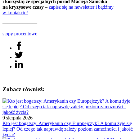
i korzystaj ze specjalnych porad Macieja Samcika
na kryzysowe czasy –
zapisz się na newsletter i bądźmy
w kontakcie!
———————
stopy procentowe
Zobacz również:
9 sierpnia 2026
Kto jest bogatszy: Amerykanin czy Europejczyk? A komu żyje się
lepiej? Od czego tak naprawdę zależy poziom zamożności i jakość
życia?