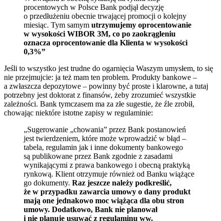
procentowych w Polsce Bank podjął decyzję
o przedłużeniu obecnie trwającej promocji o kolejny
miesiąc. Tym samym
utrzymujemy oprocentowanie
w wysokości WIBOR 3M, co po zaokrągleniu
oznacza oprocentowanie dla Klienta w wysokości
0,3%”
Jeśli to wszystko jest trudne do ogarnięcia Waszym umysłem, to się
nie przejmujcie: ja też mam ten problem. Produkty bankowe –
a zwłaszcza depozytowe – powinny być proste i klarowne, a tutaj
potrzebny jest doktorat z finansów, żeby zrozumieć wszystkie
zależności. Bank tymczasem ma za złe sugestie, że źle zrobił,
chowając niektóre istotne zapisy w regulaminie:
„Sugerowanie „chowania” przez Bank postanowień
jest twierdzeniem, które może wprowadzić w błąd –
tabela, regulamin jak i inne dokumenty bankowego
są publikowane przez Bank zgodnie z zasadami
wynikającymi z prawa bankowego i obecną praktyką
rynkową. Klient otrzymuje również od Banku wiążące
go dokumenty.
Raz jeszcze należy podkreślić,
że w przypadku zawarcia umowy o dany produkt
mają one jednakowo moc wiążąca dla obu stron
umowy. Dodatkowo, Bank nie planował
i nie planuje usuwać z regulaminu ww.