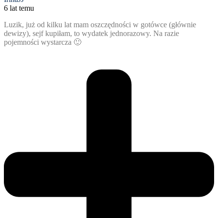
6 lat temu
Luzik, już od kilku lat mam oszczędności w gotówce (głównie
dewizy), sejf kupiłam, to wydatek jednorazowy. Na razie
pojemności wystarcza 🙂