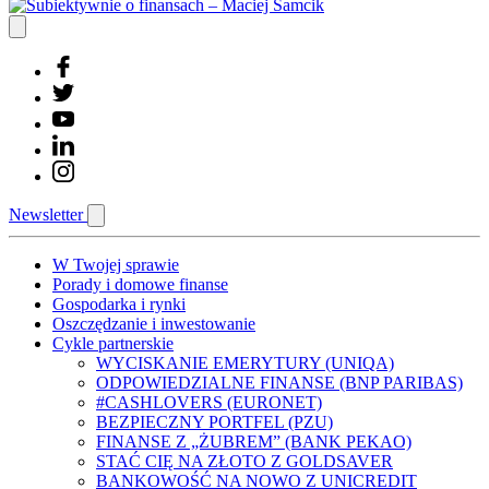
Newsletter
W Twojej sprawie
Porady i domowe finanse
Gospodarka i rynki
Oszczędzanie i inwestowanie
Cykle partnerskie
WYCISKANIE EMERYTURY (UNIQA)
ODPOWIEDZIALNE FINANSE (BNP PARIBAS)
#CASHLOVERS (EURONET)
BEZPIECZNY PORTFEL (PZU)
FINANSE Z „ŻUBREM” (BANK PEKAO)
STAĆ CIĘ NA ZŁOTO Z GOLDSAVER
BANKOWOŚĆ NA NOWO Z UNICREDIT