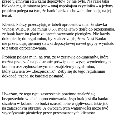
przed ujemnymi stawkami depozytów by nie było. Na razie taka
blokada regulaminowa jest – tutaj uspokajam czytelnika – a jedyny
problem polega na tym, że bank bardzo schował informację na jej
temat.
Klienci, którzy przeczytają w tabeli oprocentowania, że stawka
wynosi WIBOR 3M minus 0,5% mogą łatwo dojść do przekonania,
że bank każe im płacić za przechowywanie pieniędzy. Nie każdy
dokopie się do regulaminu, by znaleźć zapis, że w Nest Banku
nie przewidują ujemnej stawki depozytowej nawet gdyby wynikało
to z tabeli oprocentowania.
Problem polega m.in. na tym, że w zestawie dokumentów, które
można przejrzeć na podstronie poświęconej wyżej wymienionym
kontom oszczędnościowym nie znajdziemy regulaminu,
który zawiera ów „bezpiecznik”. Żeby się do tego regulaminu
dokopać, trzeba się bardziej postarać.
Uważam, że tego typu zastrzeżenie powinno znaleźć się
bezpośrednio w tabeli oprocentowania. Jego brak jest dla banku
strzałem w kolano, bo budzi uzasadnione wątpliwości, takie jak
na załączonym obrazku. A owocem tych wątpliwości może być
wycofywanie pieniędzy przez przestraszonych klientów.