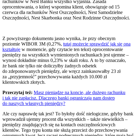
rachunków w Nest Banku wszystko wyjaśnia. Zasada
oprocentowania, o której wspomina klient, obowiązuje od 15
czerwca dla rachunków Nest Oszczędności, Nest Samodzielne
Oszczędności, Nest Skarbonka oraz Nest Rodzinne Oszczędności.
Z powyższego dokumentu jasno wynika, że przy obecnym
poziomie WIBOR 3M (0,27%,
tutaj możecie sprawdzić jak się ona
kształtuje
w momencie, gdy czytacie ten tekst) oprocentowanie
pieniędzy na wszystkich wymienionych rachunkach jest ujemne –
wynosi dokładnie minus 0,23% w skali roku. A to by oznaczało,
że bank nie tylko nie doliczyłby żadnych odsetek
do zdeponowanych pieniędzy, ale wręcz zainkasowałby 23 zł
za „przyjemność” przechowywania każdych 10.000 zł
klientowskich złotych.
Przeczytaj też:
Masz pieniądze na koncie, ale dużego rachunku
i tak nie zapłacisz. Dlaczego banki ograniczają nam dostęp
do naszych własnych pieniędzy?
Ale czy naprawdę tak jest? To byłoby dość nielogiczne, gdyby bank
wprowadził ujemny procent dla wszystkich – także niewielkich –
pieniędzy znajdujących się na kontach oszczędnościowych
klientów. Tego typu konta nie służą przecież do przechowywania
ogromnych kwot, lecz raczej podręcznych pieniędzy, które mają być