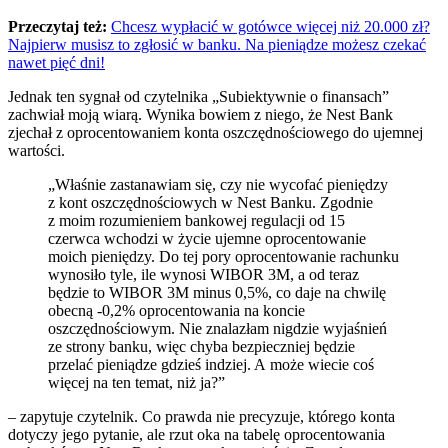
Przeczytaj też:
Chcesz wypłacić w gotówce więcej niż 20.000 zł?
Najpierw musisz to zgłosić w banku. Na pieniądze możesz czekać
nawet pięć dni!
Jednak ten sygnał od czytelnika „Subiektywnie o finansach”
zachwiał moją wiarą. Wynika bowiem z niego, że Nest Bank
zjechał z oprocentowaniem konta oszczędnościowego do ujemnej
wartości.
„Właśnie zastanawiam się, czy nie wycofać pieniędzy
z kont oszczędnościowych w Nest Banku. Zgodnie
z moim rozumieniem bankowej regulacji od 15
czerwca wchodzi w życie ujemne oprocentowanie
moich pieniędzy. Do tej pory oprocentowanie rachunku
wynosiło tyle, ile wynosi WIBOR 3M, a od teraz
będzie to WIBOR 3M minus 0,5%, co daje na chwilę
obecną -0,2% oprocentowania na koncie
oszczędnościowym. Nie znalazłam nigdzie wyjaśnień
ze strony banku, więc chyba bezpieczniej będzie
przelać pieniądze gdzieś indziej. A może wiecie coś
więcej na ten temat, niż ja?”
– zapytuje czytelnik. Co prawda nie precyzuje, którego konta
dotyczy jego pytanie, ale rzut oka na tabelę oprocentowania