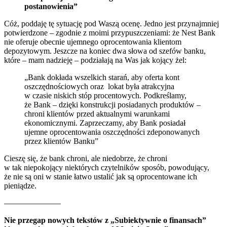
postanowienia”
Cóż, poddaję tę sytuację pod Waszą ocenę. Jedno jest przynajmniej
potwierdzone – zgodnie z moimi przypuszczeniami: że Nest Bank
nie oferuje obecnie ujemnego oprocentowania klientom
depozytowym. Jeszcze na koniec dwa słowa od szefów banku,
które – mam nadzieję – podziałają na Was jak kojący żel:
„Bank dokłada wszelkich starań, aby oferta kont
oszczędnościowych oraz lokat była atrakcyjna
w czasie niskich stóp procentowych. Podkreślamy,
że Bank – dzięki konstrukcji posiadanych produktów –
chroni klientów przed aktualnymi warunkami
ekonomicznymi. Zaprzeczamy, aby Bank posiadał
ujemne oprocentowania oszczędności zdeponowanych
przez klientów Banku”
Cieszę się, że bank chroni, ale niedobrze, że chroni
w tak niepokojący niektórych czytelników sposób, powodujący,
że nie są oni w stanie łatwo ustalić jak są oprocentowane ich
pieniądze.
———————
Nie przegap nowych tekstów z „Subiektywnie o finansach”