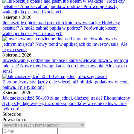
8 sierpnia 2026
Ile kosztuje opieka nad psem lub kotem w wakacje? Hotel czy
petsitter? A może zabrać pupila w podróż? Porównuję koszty
wakacji dla psiatych i kociatych
8 sierpnia 2026
Inwestowanie, codzienne finanse i karta wielowalutowa w jednym
miejscu? Nowy trend w aplikacjach do inwestowania. Ale czy ma
sens?
8 sierpnia 2026
Jak zaoszczędzić 50-100 zł na jednej, dłuższej trasie? Ekonomiczny
styl jazdy daje więcej, niż obniżki podatków w cenie paliwa. I nie
tylko on!
Subscribe
Powiadom o