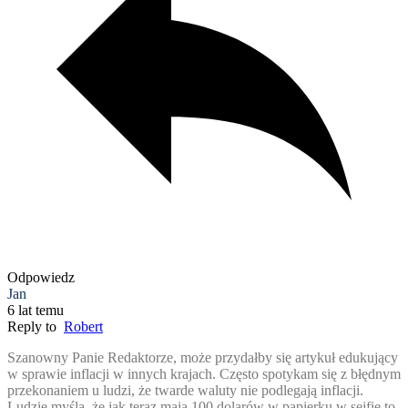
Odpowiedz
Jan
6 lat temu
Reply to
Robert
Szanowny Panie Redaktorze, może przydałby się artykuł edukujący
w sprawie inflacji w innych krajach. Często spotykam się z błędnym
przekonaniem u ludzi, że twarde waluty nie podlegają inflacji.
Ludzie myślą, że jak teraz mają 100 dolarów w papierku w sejfie to