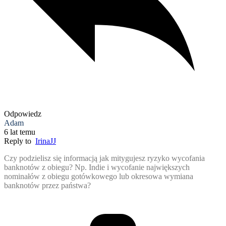
Odpowiedz
Adam
6 lat temu
Reply to
IrinaJJ
Czy podzielisz się informacją jak mitygujesz ryzyko wycofania
banknotów z obiegu? Np. Indie i wycofanie największych
nominałów z obiegu gotówkowego lub okresowa wymiana
banknotów przez państwa?