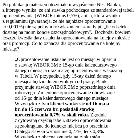
Po publikacji materiału otrzymałem wyjaśnienie Nest Banku,
z którego wynika, że ani stawka pochodząca ze standardowej tabeli
oprocentowania (WIBOR minus 0,5%), ani ta, która wynika
z regulaminu (gwarancja, że nie najniższe oprocentowanie
to 0,001%) nie są pełnym rozwiązaniem szarady pt. „ile odsetek
dostanę na moim koncie oszczędnościowym”. Dochodzi bowiem
jeszcze kwestia daty ustalenia oprocentowania na kolejny miesiąc
oraz promocji. Co to oznacza dla oprocentowania na kolejny
miesiąc?
„Oprocentowanie ustalane jest co miesiąc w oparciu
o stawkę WIBOR 3M z 15-go dnia kalendarzowego
danego miesiąca oraz marżę oprocentowania wskazaną
w Tabeli. W przypadku, gdy 15-sty dzień danego
miesiąca będzie dniem wolnym od pracy, Bank
przyjmuje stawkę WIBOR 3M z poprzedniego dnia
roboczego. Zmienione oprocentowanie obowiązuje
od 16-go dnia kalendarzowego danego miesiąca.
W związku z tym
klienci w okresie od 16 maja
br. do 15 czerwca br. posiadali stawkę
oprocentowania 0,7% w skali roku.
Zgodnie
z cytowaną częścią tabeli, stawki oprocentowania
są zaokrąglane do jednego miejsca po przecinku.
Dlatego stawka wynosi nie 0,27%, lecz 0,3%
.
W związku z obecną sytuacją na rynku stóp