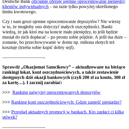
Deutsche Bank
oficjalnie oferuje ujemne oprocentowanie pieniędzy
klientów indywidualnych
– na razie tylko powyżej określonego
limitu kwotowego.
Czy i nam grozi ujemne oprocentowanie depozytów? Nie wierzę
w to, że mogłoby ono dotyczyć małych oszczędności. Banki
wiedzą, że jak ktoś ma na koncie mało pieniędzy, to jeśli będzie
musiał do nich dopłacać – po prostu sobie pójdzie. A jeśli ma duże –
zostanie, bo przechowywanie w domu np. miliona złotych też
kosztuje (trzeba sobie kupić dobry sejf).
—————————-
Sprawdź „Okazjomat Samcikowy” – aktualizowane na bieżąco
rankingi lokat, kont oszczędnościowych, a także zestawienie
dostępnych dziś okazji bankowych (czyli 200 zł za konto, 300 zł
za kartę…). I zacznij zarabiać:
>>>
Ranking najwyżej oprocentowanych depozytów
>>>
Ranking kont oszczędnościowych. Gdzie zanieść pieniądze?
>>>
Przegląd aktualnych promocji w bankach. Kto zapłaci ci kilka
stówek?
—————————-