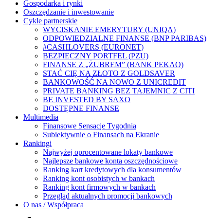
Gospodarka i rynki
Oszczędzanie i inwestowanie
Cykle partnerskie
WYCISKANIE EMERYTURY (UNIQA)
ODPOWIEDZIALNE FINANSE (BNP PARIBAS)
#CASHLOVERS (EURONET)
BEZPIECZNY PORTFEL (PZU)
FINANSE Z „ŻUBREM” (BANK PEKAO)
STAĆ CIĘ NA ZŁOTO Z GOLDSAVER
BANKOWOŚĆ NA NOWO Z UNICREDIT
PRIVATE BANKING BEZ TAJEMNIC Z CITI
BE INVESTED BY SAXO
DOSTĘPNE FINANSE
Multimedia
Finansowe Sensacje Tygodnia
Subiektywnie o Finansach na Ekranie
Rankingi
Najwyżej oprocentowane lokaty bankowe
Najlepsze bankowe konta oszczędnościowe
Ranking kart kredytowych dla konsumentów
Ranking kont osobistych w bankach
Ranking kont firmowych w bankach
Przegląd aktualnych promocji bankowych
O nas / Współpraca