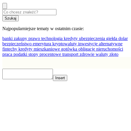
Najpopularniejsze tematy w ostatnim czasie:
banki
zakupy
prawo
technologia
kredyty
ubezpieczenia
giełda
dolar
bezpieczeństwo
emerytura
kryptowaluty
inwestycje alternatywne
fintechy
kredyty mieszkaniowe
gotówka
obligacje
nieruchomości
praca
podatki
stopy procentowe
transport
zdrowie
waluty
złoto
Insert