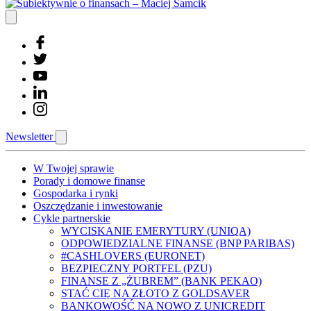
Newsletter
W Twojej sprawie
Porady i domowe finanse
Gospodarka i rynki
Oszczędzanie i inwestowanie
Cykle partnerskie
WYCISKANIE EMERYTURY (UNIQA)
ODPOWIEDZIALNE FINANSE (BNP PARIBAS)
#CASHLOVERS (EURONET)
BEZPIECZNY PORTFEL (PZU)
FINANSE Z „ŻUBREM” (BANK PEKAO)
STAĆ CIĘ NA ZŁOTO Z GOLDSAVER
BANKOWOŚĆ NA NOWO Z UNICREDIT