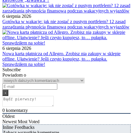
kierowców „krwawica”?
6 sierpnia 2026
Gotówka w wakacje: jak nie zostać z pustym portfelem? 12 zasad
zarządzania płynnością finansową podczas wakacyjnych wyjazdów
6 sierpnia 2026
Nowa karta płatnicza od Allegro. Zrobisz nią zakupy w sklepie
offline. Ułatwienie? Jeśli często kupujesz, to… pułapka.
Sprawdziłem na sobie!
Subscribe
Powiadom o
0
komentarzy
Oldest
Newest
Most Voted
Inline Feedbacks
Zobacz wszystkie komentarze