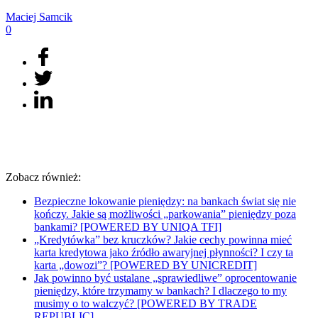
Maciej
Samcik
0
Zobacz również:
Bezpieczne lokowanie pieniędzy: na bankach świat się nie
kończy. Jakie są możliwości „parkowania” pieniędzy poza
bankami? [POWERED BY UNIQA TFI]
„Kredytówka” bez kruczków? Jakie cechy powinna mieć
karta kredytowa jako źródło awaryjnej płynności? I czy ta
karta „dowozi”? [POWERED BY UNICREDIT]
Jak powinno być ustalane „sprawiedliwe” oprocentowanie
pieniędzy, które trzymamy w bankach? I dlaczego to my
musimy o to walczyć? [POWERED BY TRADE
REPUBLIC]