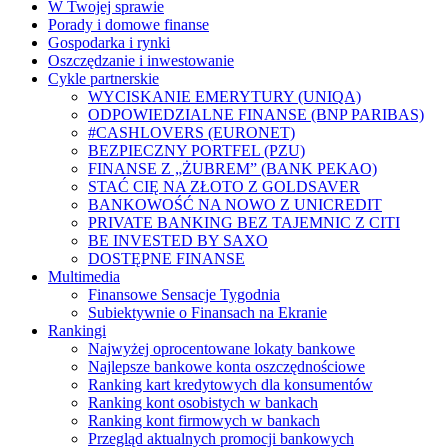
W Twojej sprawie
Porady i domowe finanse
Gospodarka i rynki
Oszczędzanie i inwestowanie
Cykle partnerskie
WYCISKANIE EMERYTURY (UNIQA)
ODPOWIEDZIALNE FINANSE (BNP PARIBAS)
#CASHLOVERS (EURONET)
BEZPIECZNY PORTFEL (PZU)
FINANSE Z „ŻUBREM” (BANK PEKAO)
STAĆ CIĘ NA ZŁOTO Z GOLDSAVER
BANKOWOŚĆ NA NOWO Z UNICREDIT
PRIVATE BANKING BEZ TAJEMNIC Z CITI
BE INVESTED BY SAXO
DOSTĘPNE FINANSE
Multimedia
Finansowe Sensacje Tygodnia
Subiektywnie o Finansach na Ekranie
Rankingi
Najwyżej oprocentowane lokaty bankowe
Najlepsze bankowe konta oszczędnościowe
Ranking kart kredytowych dla konsumentów
Ranking kont osobistych w bankach
Ranking kont firmowych w bankach
Przegląd aktualnych promocji bankowych