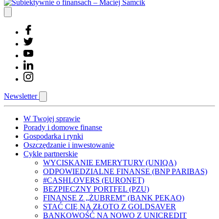
Newsletter
W Twojej sprawie
Porady i domowe finanse
Gospodarka i rynki
Oszczędzanie i inwestowanie
Cykle partnerskie
WYCISKANIE EMERYTURY (UNIQA)
ODPOWIEDZIALNE FINANSE (BNP PARIBAS)
#CASHLOVERS (EURONET)
BEZPIECZNY PORTFEL (PZU)
FINANSE Z „ŻUBREM” (BANK PEKAO)
STAĆ CIĘ NA ZŁOTO Z GOLDSAVER
BANKOWOŚĆ NA NOWO Z UNICREDIT