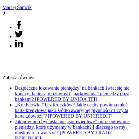
Maciej
Samcik
0
Zobacz również:
Bezpieczne lokowanie pieniędzy: na bankach świat się nie
kończy. Jakie są możliwości „parkowania” pieniędzy poza
bankami? [POWERED BY UNIQA TFI]
„Kredytówka” bez kruczków? Jakie cechy powinna mieć
karta kredytowa jako źródło awaryjnej płynności? I czy ta
karta „dowozi”? [POWERED BY UNICREDIT]
Jak powinno być ustalane „sprawiedliwe” oprocentowanie
pieniędzy, które trzymamy w bankach? I dlaczego to my
musimy o to walczyć? [POWERED BY TRADE
REPUBLIC]