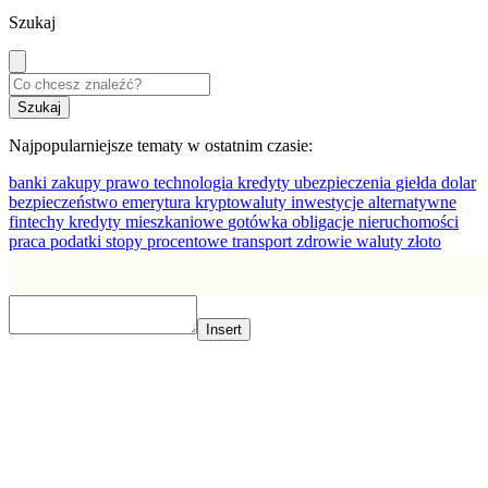
Szukaj
Najpopularniejsze tematy w ostatnim czasie:
banki
zakupy
prawo
technologia
kredyty
ubezpieczenia
giełda
dolar
bezpieczeństwo
emerytura
kryptowaluty
inwestycje alternatywne
fintechy
kredyty mieszkaniowe
gotówka
obligacje
nieruchomości
praca
podatki
stopy procentowe
transport
zdrowie
waluty
złoto
Insert