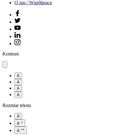
O nas / Współpraca
Kontrast
A
A
A
A
Rozmiar tekstu
A
+
A
++
A