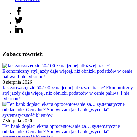
Zobacz również:
8 sierpnia 2026
Jak zaoszczędzić 50-100 zł na jednej, dłuższej trasie? Ekonomiczny
styl jazdy daje więcej, niż obniżki podatków w cenie paliwa. I nie
tylko on!
7 sierpnia 2026
Ten bank dopłaci ekstra oprocentowanie za… systematyczne
odkładanie. Genialne? Sprawdzam jak bank „wycenia”