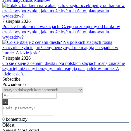
systematyczność klientów
7 sierpnia 2026
Polak z bankiem na wakacjach. Czego oczekujemy od banku w
czasie wypoczynku, jaka może być rola AI w planowaniu
wyjazdów?
7 sierpnia 2026
Co się dzieje z cenami diesla? Na polskich stacjach rosną znacznie
szybciej, niż ceny benzyny. I nie reagują na spadek w hurcie. A
idzie jesień…
Subscribe
Powiadom o
0
komentarzy
Oldest
Newest
Most Voted