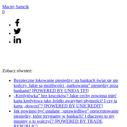
Maciej
Samcik
0
Zobacz również:
Bezpieczne lokowanie pieniędzy: na bankach świat się nie
kończy. Jakie są możliwości „parkowania” pieniędzy poza
bankami? [POWERED BY UNIQA TFI]
„Kredytówka” bez kruczków? Jakie cechy powinna mieć
karta kredytowa jako źródło awaryjnej płynności? I czy ta
karta „dowozi”? [POWERED BY UNICREDIT]
Jak powinno być ustalane „sprawiedliwe” oprocentowanie
pieniędzy, które trzymamy w bankach? I dlaczego to my
musimy o to walczyć? [POWERED BY TRADE
REPUBLIC]