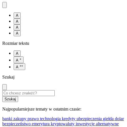
A
A
A
A
Rozmiar tekstu
A
+
A
++
A
Szukaj
Najpopularniejsze tematy w ostatnim czasie:
banki
zakupy
prawo
technologia
kredyty
ubezpieczenia
giełda
dolar
bezpieczeństwo
emerytura
kryptowaluty
inwestycje alternatywne