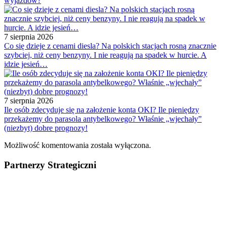
wyjazdów?
7 sierpnia 2026
Co się dzieje z cenami diesla? Na polskich stacjach rosną znacznie
szybciej, niż ceny benzyny. I nie reagują na spadek w hurcie. A
idzie jesień…
7 sierpnia 2026
Ile osób zdecyduje się na założenie konta OKI? Ile pieniędzy
przekażemy do parasola antybelkowego? Właśnie „wjechały”
(niezbyt) dobre prognozy!
Możliwość komentowania została wyłączona.
Partnerzy Strategiczni