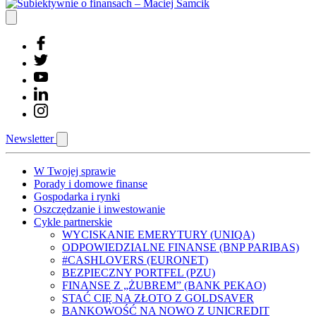
Newsletter
W Twojej sprawie
Porady i domowe finanse
Gospodarka i rynki
Oszczędzanie i inwestowanie
Cykle partnerskie
WYCISKANIE EMERYTURY (UNIQA)
ODPOWIEDZIALNE FINANSE (BNP PARIBAS)
#CASHLOVERS (EURONET)
BEZPIECZNY PORTFEL (PZU)
FINANSE Z „ŻUBREM” (BANK PEKAO)
STAĆ CIĘ NA ZŁOTO Z GOLDSAVER
BANKOWOŚĆ NA NOWO Z UNICREDIT