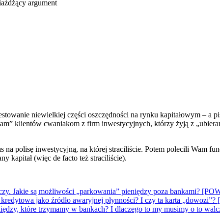
towanie niewielkiej części oszczędności na rynku kapitałowym – a pisz
am” klientów cwaniakom z firm inwestycyjnych, którzy żyją z „ubiera
na polisę inwestycyjną, na której straciliście. Potem polecili Wam fu
 kapitał (więc de facto też straciliście).
 kończy. Jakie są możliwości „parkowania” pieniędzy poza bankami
a kredytowa jako źródło awaryjnej płynności? I czy ta karta „do
pieniędzy, które trzymamy w bankach? I dlaczego to my musimy o