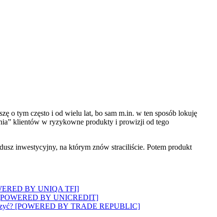
ę o tym często i od wielu lat, bo sam m.in. w ten sposób lokuję
nia” klientów w ryzykowne produkty i prowizji od tego
ndusz inwestycyjny, na którym znów straciliście. Potem produkt
? [POWERED BY UNIQA TFI]
wozi”? [POWERED BY UNICREDIT]
 to walczyć? [POWERED BY TRADE REPUBLIC]