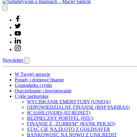
Newsletter
W Twojej sprawie
Porady i domowe finanse
Gospodarka i rynki
Oszczędzanie i inwestowanie
Cykle partnerskie
WYCISKANIE EMERYTURY (UNIQA)
ODPOWIEDZIALNE FINANSE (BNP PARIBAS)
#CASHLOVERS (EURONET)
BEZPIECZNY PORTFEL (PZU)
FINANSE Z „ŻUBREM” (BANK PEKAO)
STAĆ CIĘ NA ZŁOTO Z GOLDSAVER
BANKOWOŚĆ NA NOWO Z UNICREDIT