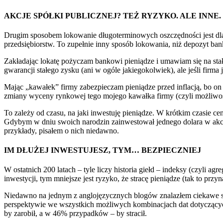
AKCJE SPÓŁKI PUBLICZNEJ? TEŻ RYZYKO. ALE INNE.
Drugim sposobem lokowanie długoterminowych oszczędności jest dla 
przedsiębiorstw. To zupełnie inny sposób lokowania, niż depozyt ba
Zakładając lokatę pożyczam bankowi pieniądze i umawiam się na stały
gwarancji stałego zysku (ani w ogóle jakiegokolwiek), ale jeśli firma 
Mając „kawałek” firmy zabezpieczam pieniądze przed inflacją, bo on
zmiany wyceny rynkowej tego mojego kawałka firmy (czyli możliwość
To zależy od czasu, na jaki inwestuję pieniądze. W krótkim czasie c
Gdybym w dniu swoich narodzin zainwestował jednego dolara w akcje Mc
przykłady, pisałem o nich niedawno.
IM DŁUŻEJ INWESTUJESZ, TYM… BEZPIECZNIEJ
W ostatnich 200 latach – tyle liczy historia giełd – indeksy (czyli 
inwestycji, tym mniejsze jest ryzyko, że stracę pieniądze (tak to przy
Niedawno na jednym z anglojęzycznych blogów znalazłem ciekawe stat
perspektywie we wszystkich możliwych kombinacjach dat dotyczących 
by zarobił, a w 46% przypadków – by stracił.