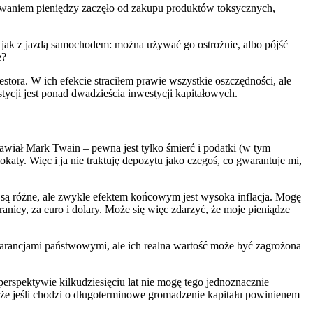
stowaniem pieniędzy zaczęło od zakupu produktów toksycznych,
k, jak z jazdą samochodem: można używać go ostrożnie, albo pójść
e?
ra. W ich efekcie straciłem prawie wszystkie oszczędności, ale –
tycji jest ponad dwadzieścia inwestycji kapitałowych.
wiał Mark Twain – pewna jest tylko śmierć i podatki (w tym
ty. Więc i ja nie traktuję depozytu jako czegoś, co gwarantuje mi,
 są różne, ale zwykle efektem końcowym jest wysoka inflacja. Mogę
nicy, za euro i dolary. Może się więc zdarzyć, że moje pieniądze
arancjami państwowymi, ale ich realna wartość może być zagrożona
erspektywie kilkudziesięciu lat nie mogę tego jednoznacznie
że jeśli chodzi o długoterminowe gromadzenie kapitału powinienem