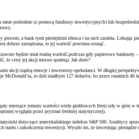
mnie pośrednie (z pomocą funduszy inwestycyjnych) lub bezpośrednie
nkowy.
 procent, a bank tymi pieniędzmi obraca i na nich zarabia. Lokując pi
jest dobrze zarządzana, to jej wartość powinna rosnąć.
 zawsze będzie miał realną wartość,podczas gdy papierowe banknoty – 
, że ceny jej akcji mocno spadną). Jak duże?
enami akcji rządzą emocje i inwestorzy-spekulanci. W długiej perspekt
Donald’sa, to dziś miałbym 127 dolarów, bo przez ostatnich 40 lat ta 
agregaty mierzące zmiany wartości wielu giełdowych firm) szły w górę w 
najmniej wygląda przez pryzmat średniej statystycznej).
ystyki dotyczące amerykańskiego indeksu S&P 500. Analitycy sprawdzil
startu i zakończenia inwestycji. Wyszło im, że inwestując pieniądze