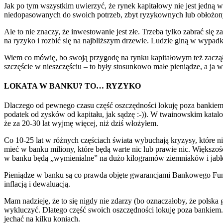
Jak po tym wszystkim uwierzyć, że rynek kapitałowy nie jest jedną 
niedopasowanych do swoich potrzeb, zbyt ryzykownych lub obłożon
Ale to nie znaczy, że inwestowanie jest złe. Trzeba tylko zabrać się
na ryzyko i rozbić się na najbliższym drzewie. Ludzie giną w wypa
Wiem co mówię, bo swoją przygodę na rynku kapitałowym też zacząłe
szczęście w nieszczęściu – to były stosunkowo małe pieniądze, a ja 
LOKATA W BANKU? TO… RYZYKO
Dlaczego od pewnego czasu część oszczędności lokuję poza bankiem?
podatek od zysków od kapitału, jak sądzę :-)). W twainowskim katal
że za 20-30 lat wyjmę więcej, niż dziś włożyłem.
Co 10-25 lat w różnych częściach świata wybuchają kryzysy, które 
mieć w banku miliony, które będą warte nic lub prawie nic. Większoś
w banku będą „wymienialne” na dużo kilogramów ziemniaków i jabłek
Pieniądze w banku są co prawda objęte gwarancjami Bankowego Fund
inflacją i dewaluacją.
Mam nadzieję, że to się nigdy nie zdarzy (bo oznaczałoby, że polska
wykluczyć. Dlatego część swoich oszczędności lokuję poza bankiem.
jechać na kilku koniach.