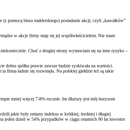
 (z pomocą biura maklerskiego) posiadanie akcji, czyli „kawałków”
eniądze w akcje firmy staję się jej współwłaścicielem. Nie mam
niekoniecznie. Choć z drugiej strony wystawiam się na inne ryzyko –
ywie dobra spółka prawie zawsze będzie zyskiwała na wartości.
firma ładnie się rozwinęła. Na polskiej giełdzie też są takie
tempie mniej więcej 7-8% rocznie. Im dłuższy jest mój horyzont
i jakie były zmiany indeksu w krótkiej, średniej i długiej
 na jeden dzień w 54% przypadków w ciągu ostatnich 90 lat inwestor