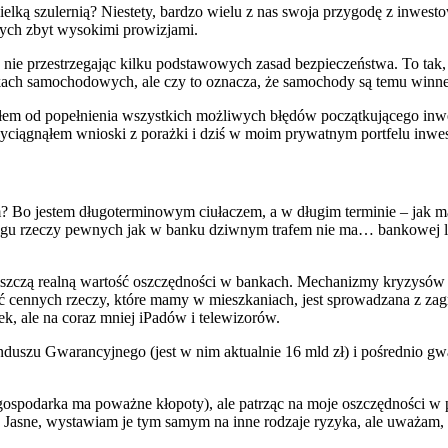
wielką szulernią? Niestety, bardzo wielu z nas swoja przygodę z inwe
ych zbyt wysokimi prowizjami.
 za nie przestrzegając kilku podstawowych zasad bezpieczeństwa. To ta
dkach samochodowych, ale czy to oznacza, że samochody są temu winn
m od popełnienia wszystkich możliwych błędów początkującego inwesto
wyciągnąłem wnioski z porażki i dziś w moim prywatnym portfelu inwes
 Bo jestem długoterminowym ciułaczem, a w długim terminie – jak ma
ogu rzeczy pewnych jak w banku dziwnym trafem nie ma… bankowej loka
niszczą realną wartość oszczędności w bankach. Mechanizmy kryzysów
ć cennych rzeczy, które mamy w mieszkaniach, jest sprowadzana z zagra
, ale na coraz mniej iPadów i telewizorów.
uszu Gwarancyjnego (jest w nim aktualnie 16 mld zł) i pośrednio gw
 gospodarka ma poważne kłopoty), ale patrząc na moje oszczędności w p
 Jasne, wystawiam je tym samym na inne rodzaje ryzyka, ale uważam, 