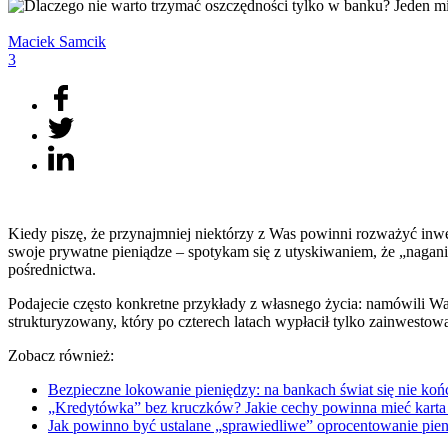
Maciek
Samcik
3
Kiedy piszę, że przynajmniej niektórzy z Was powinni rozważyć inwes
swoje prywatne pieniądze – spotykam się z utyskiwaniem, że „nagani
pośrednictwa.
Podajecie często konkretne przykłady z własnego życia: namówili Was 
strukturyzowany, który po czterech latach wypłacił tylko zainwestowany
Zobacz również:
Bezpieczne lokowanie pieniędzy: na bankach świat się nie
„Kredytówka” bez kruczków? Jakie cechy powinna mieć kart
Jak powinno być ustalane „sprawiedliwe” oprocentowanie 