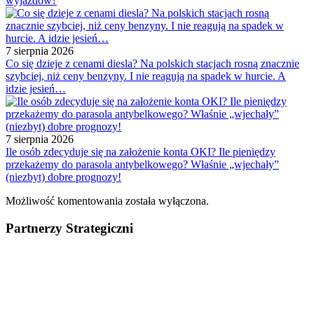
wyjazdów?
7 sierpnia 2026
Co się dzieje z cenami diesla? Na polskich stacjach rosną znacznie
szybciej, niż ceny benzyny. I nie reagują na spadek w hurcie. A
idzie jesień…
7 sierpnia 2026
Ile osób zdecyduje się na założenie konta OKI? Ile pieniędzy
przekażemy do parasola antybelkowego? Właśnie „wjechały”
(niezbyt) dobre prognozy!
Możliwość komentowania została wyłączona.
Partnerzy Strategiczni