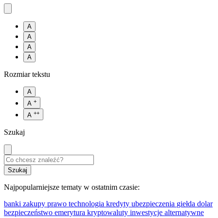
A
A
A
A
Rozmiar tekstu
A
+
A
++
A
Szukaj
Najpopularniejsze tematy w ostatnim czasie:
banki
zakupy
prawo
technologia
kredyty
ubezpieczenia
giełda
dolar
bezpieczeństwo
emerytura
kryptowaluty
inwestycje alternatywne