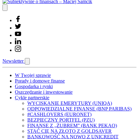
Newsletter
W Twojej sprawie
Porady i domowe finanse
Gospodarka i rynki
Oszczędzanie i inwestowanie
Cykle partnerskie
WYCISKANIE EMERYTURY (UNIQA)
ODPOWIEDZIALNE FINANSE (BNP PARIBAS)
#CASHLOVERS (EURONET)
BEZPIECZNY PORTFEL (PZU)
FINANSE Z „ŻUBREM” (BANK PEKAO)
STAĆ CIĘ NA ZŁOTO Z GOLDSAVER
BANKOWOŚĆ NA NOWO Z UNICREDIT