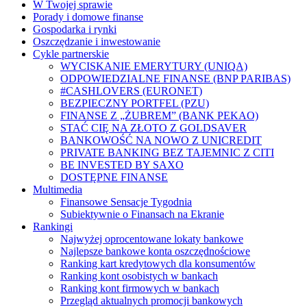
W Twojej sprawie
Porady i domowe finanse
Gospodarka i rynki
Oszczędzanie i inwestowanie
Cykle partnerskie
WYCISKANIE EMERYTURY (UNIQA)
ODPOWIEDZIALNE FINANSE (BNP PARIBAS)
#CASHLOVERS (EURONET)
BEZPIECZNY PORTFEL (PZU)
FINANSE Z „ŻUBREM” (BANK PEKAO)
STAĆ CIĘ NA ZŁOTO Z GOLDSAVER
BANKOWOŚĆ NA NOWO Z UNICREDIT
PRIVATE BANKING BEZ TAJEMNIC Z CITI
BE INVESTED BY SAXO
DOSTĘPNE FINANSE
Multimedia
Finansowe Sensacje Tygodnia
Subiektywnie o Finansach na Ekranie
Rankingi
Najwyżej oprocentowane lokaty bankowe
Najlepsze bankowe konta oszczędnościowe
Ranking kart kredytowych dla konsumentów
Ranking kont osobistych w bankach
Ranking kont firmowych w bankach
Przegląd aktualnych promocji bankowych