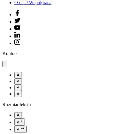
O nas / Współpraca
Kontrast
A
A
A
A
Rozmiar tekstu
A
+
A
++
A