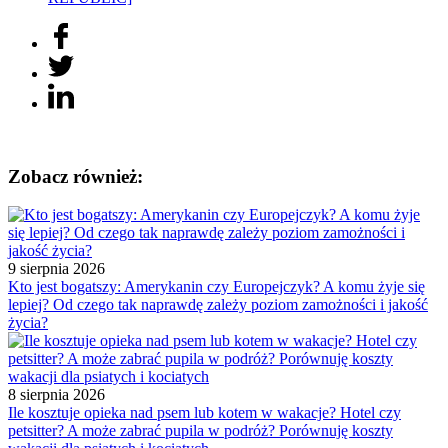
Zobacz również:
9 sierpnia 2026
Kto jest bogatszy: Amerykanin czy Europejczyk? A komu żyje się
lepiej? Od czego tak naprawdę zależy poziom zamożności i jakość
życia?
8 sierpnia 2026
Ile kosztuje opieka nad psem lub kotem w wakacje? Hotel czy
petsitter? A może zabrać pupila w podróż? Porównuję koszty