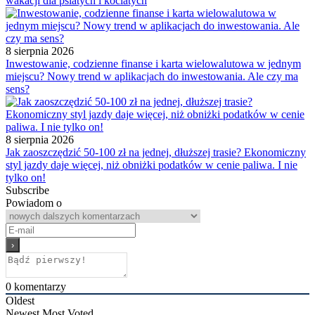
wakacji dla psiatych i kociatych
8 sierpnia 2026
Inwestowanie, codzienne finanse i karta wielowalutowa w jednym
miejscu? Nowy trend w aplikacjach do inwestowania. Ale czy ma
sens?
8 sierpnia 2026
Jak zaoszczędzić 50-100 zł na jednej, dłuższej trasie? Ekonomiczny
styl jazdy daje więcej, niż obniżki podatków w cenie paliwa. I nie
tylko on!
Subscribe
Powiadom o
0
komentarzy
Oldest
Newest
Most Voted