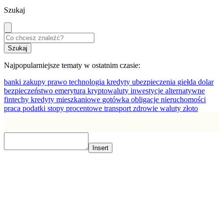
Szukaj
Najpopularniejsze tematy w ostatnim czasie:
banki
zakupy
prawo
technologia
kredyty
ubezpieczenia
giełda
dolar
bezpieczeństwo
emerytura
kryptowaluty
inwestycje alternatywne
fintechy
kredyty mieszkaniowe
gotówka
obligacje
nieruchomości
praca
podatki
stopy procentowe
transport
zdrowie
waluty
złoto
Insert