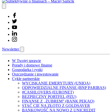
Newsletter
W Twojej sprawie
Porady i domowe finanse
Gospodarka i rynki
Oszczędzanie i inwestowanie
Cykle partnerskie
WYCISKANIE EMERYTURY (UNIQA)
ODPOWIEDZIALNE FINANSE (BNP PARIBAS)
#CASHLOVERS (EURONET)
BEZPIECZNY PORTFEL (PZU)
FINANSE Z „ŻUBREM” (BANK PEKAO)
STAĆ CIĘ NA ZŁOTO Z GOLDSAVER
BANKOWOŚĆ NA NOWO Z UNICREDIT