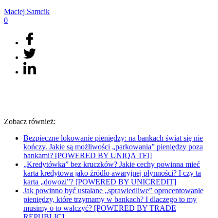
Maciej
Samcik
0
Zobacz również:
Bezpieczne lokowanie pieniędzy: na bankach świat się nie
kończy. Jakie są możliwości „parkowania” pieniędzy poza
bankami? [POWERED BY UNIQA TFI]
„Kredytówka” bez kruczków? Jakie cechy powinna mieć
karta kredytowa jako źródło awaryjnej płynności? I czy ta
karta „dowozi”? [POWERED BY UNICREDIT]
Jak powinno być ustalane „sprawiedliwe” oprocentowanie
pieniędzy, które trzymamy w bankach? I dlaczego to my
musimy o to walczyć? [POWERED BY TRADE
REPUBLIC]