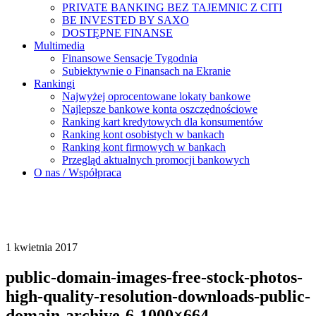
PRIVATE BANKING BEZ TAJEMNIC Z CITI
BE INVESTED BY SAXO
DOSTĘPNE FINANSE
Multimedia
Finansowe Sensacje Tygodnia
Subiektywnie o Finansach na Ekranie
Rankingi
Najwyżej oprocentowane lokaty bankowe
Najlepsze bankowe konta oszczędnościowe
Ranking kart kredytowych dla konsumentów
Ranking kont osobistych w bankach
Ranking kont firmowych w bankach
Przegląd aktualnych promocji bankowych
O nas / Współpraca
1 kwietnia 2017
public-domain-images-free-stock-photos-
high-quality-resolution-downloads-public-
domain-archive-6-1000×664