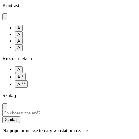
Kontrast
A
A
A
A
Rozmiar tekstu
A
+
A
++
A
Szukaj
Najpopularniejsze tematy w ostatnim czasie: