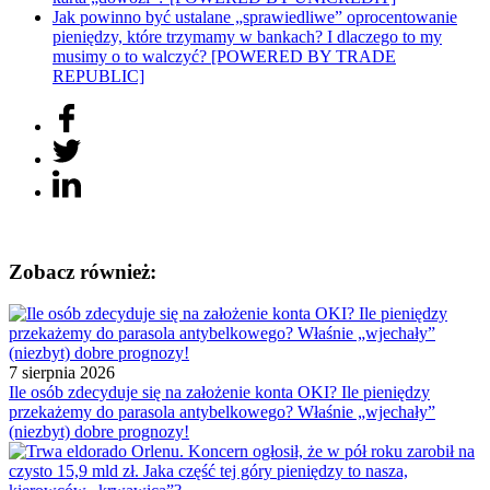
Jak powinno być ustalane „sprawiedliwe” oprocentowanie
pieniędzy, które trzymamy w bankach? I dlaczego to my
musimy o to walczyć? [POWERED BY TRADE
REPUBLIC]
Zobacz również:
7 sierpnia 2026
Ile osób zdecyduje się na założenie konta OKI? Ile pieniędzy
przekażemy do parasola antybelkowego? Właśnie „wjechały”
(niezbyt) dobre prognozy!