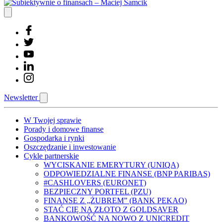
Newsletter
W Twojej sprawie
Porady i domowe finanse
Gospodarka i rynki
Oszczędzanie i inwestowanie
Cykle partnerskie
WYCISKANIE EMERYTURY (UNIQA)
ODPOWIEDZIALNE FINANSE (BNP PARIBAS)
#CASHLOVERS (EURONET)
BEZPIECZNY PORTFEL (PZU)
FINANSE Z „ŻUBREM” (BANK PEKAO)
STAĆ CIĘ NA ZŁOTO Z GOLDSAVER
BANKOWOŚĆ NA NOWO Z UNICREDIT