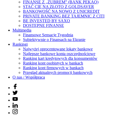
FINANSE Z „ŻUBREM” (BANK PEKAO)
STAĆ CIĘ NA ZŁOTO Z GOLDSAVER
BANKOWOŚĆ NA NOWO Z UNICREDIT
PRIVATE BANKING BEZ TAJEMNIC Z CITI
BE INVESTED BY SAXO
DOSTĘPNE FINANSE
Multimedia
Finansowe Sensacje Tygodnia
Subiektywnie o Finansach na Ekranie
Rankingi
Najwyżej oprocentowane lokaty bankowe
Najlepsze bankowe konta oszczędnościowe
Ranking kart kredytowych dla konsumentów
Ranking kont osobistych w bankach
Ranking kont firmowych w bankach
Przegląd aktualnych promocji bankowych
O nas / Współpraca