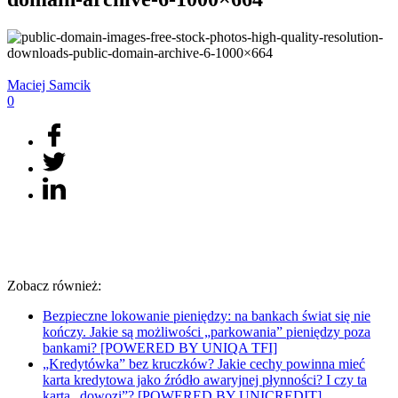
Maciej
Samcik
0
Zobacz również:
Bezpieczne lokowanie pieniędzy: na bankach świat się nie
kończy. Jakie są możliwości „parkowania” pieniędzy poza
bankami? [POWERED BY UNIQA TFI]
„Kredytówka” bez kruczków? Jakie cechy powinna mieć
karta kredytowa jako źródło awaryjnej płynności? I czy ta
karta „dowozi”? [POWERED BY UNICREDIT]