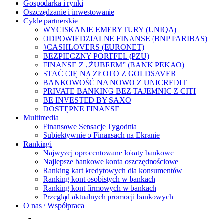
Gospodarka i rynki
Oszczędzanie i inwestowanie
Cykle partnerskie
WYCISKANIE EMERYTURY (UNIQA)
ODPOWIEDZIALNE FINANSE (BNP PARIBAS)
#CASHLOVERS (EURONET)
BEZPIECZNY PORTFEL (PZU)
FINANSE Z „ŻUBREM” (BANK PEKAO)
STAĆ CIĘ NA ZŁOTO Z GOLDSAVER
BANKOWOŚĆ NA NOWO Z UNICREDIT
PRIVATE BANKING BEZ TAJEMNIC Z CITI
BE INVESTED BY SAXO
DOSTĘPNE FINANSE
Multimedia
Finansowe Sensacje Tygodnia
Subiektywnie o Finansach na Ekranie
Rankingi
Najwyżej oprocentowane lokaty bankowe
Najlepsze bankowe konta oszczędnościowe
Ranking kart kredytowych dla konsumentów
Ranking kont osobistych w bankach
Ranking kont firmowych w bankach
Przegląd aktualnych promocji bankowych
O nas / Współpraca