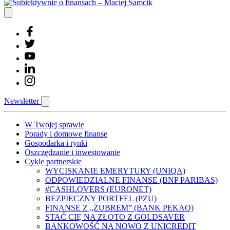
Newsletter
W Twojej sprawie
Porady i domowe finanse
Gospodarka i rynki
Oszczędzanie i inwestowanie
Cykle partnerskie
WYCISKANIE EMERYTURY (UNIQA)
ODPOWIEDZIALNE FINANSE (BNP PARIBAS)
#CASHLOVERS (EURONET)
BEZPIECZNY PORTFEL (PZU)
FINANSE Z „ŻUBREM” (BANK PEKAO)
STAĆ CIĘ NA ZŁOTO Z GOLDSAVER
BANKOWOŚĆ NA NOWO Z UNICREDIT