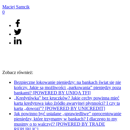
Maciej
Samcik
0
Zobacz również:
Bezpieczne lokowanie pieniędzy: na bankach świat się nie
kończy. Jakie są możliwości „parkowania” pieniędzy poza
bankami? [POWERED BY UNIQA TFI]
„Kredytówka” bez kruczków? Jakie cechy powinna mieć
karta kredytowa jako źródło awaryjnej płynności? I czy ta
karta „dowozi”? [POWERED BY UNICREDIT]
Jak powinno być ustalane „sprawiedliwe” oprocentowanie
pieniędzy, które trzymamy w bankach? I dlaczego to my
musimy o to walczyć? [POWERED BY TRADE
REPUBLIC]