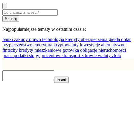
Najpopularniejsze tematy w ostatnim czasie:
banki
zakupy
prawo
technologia
kredyty
ubezpieczenia
giełda
dolar
bezpieczeństwo
emerytura
kryptowaluty
inwestycje alternatywne
fintechy
kredyty mieszkaniowe
gotówka
obligacje
nieruchomości
praca
podatki
stopy procentowe
transport
zdrowie
waluty
złoto
Insert