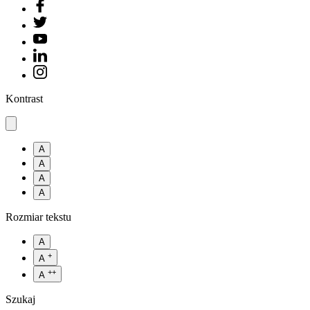
Kontrast
A
A
A
A
Rozmiar tekstu
A
+
A
++
A
Szukaj