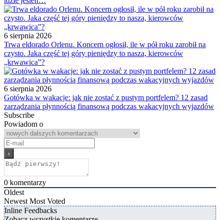
idzie jesień…
6 sierpnia 2026
Trwa eldorado Orlenu. Koncern ogłosił, ile w pół roku zarobił na
czysto. Jaka część tej góry pieniędzy to nasza, kierowców
„krwawica”?
6 sierpnia 2026
Gotówka w wakacje: jak nie zostać z pustym portfelem? 12 zasad
zarządzania płynnością finansową podczas wakacyjnych wyjazdów
Subscribe
Powiadom o
0
komentarzy
Oldest
Newest
Most Voted
Inline Feedbacks
Zobacz wszystkie komentarze