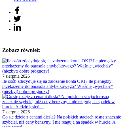
Zobacz również:
7 sierpnia 2026
Ile osób zdecyduje się na założenie konta OKI? Ile pieniędzy
przekażemy do parasola antybelkowego? Właśnie „wjechały”
(niezbyt) dobre prognozy!
7 sierpnia 2026
Co się dzieje z cenami diesla? Na polskich stacjach rosną znacznie
szybciej, niż ceny benzyny. I nie reagują na spadek w hurcie. A