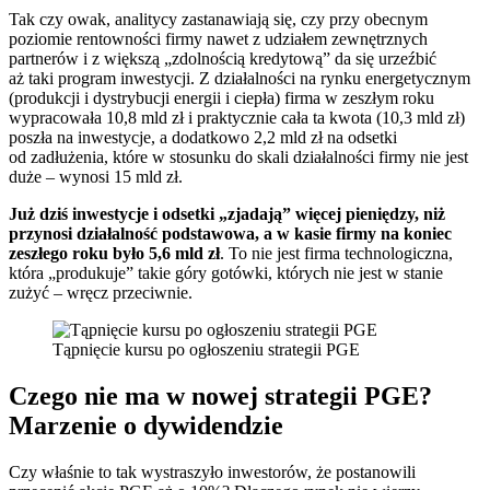
Tak czy owak, analitycy zastanawiają się, czy przy obecnym
poziomie rentowności firmy nawet z udziałem zewnętrznych
partnerów i z większą „zdolnością kredytową” da się urzeźbić
aż taki program inwestycji. Z działalności na rynku energetycznym
(produkcji i dystrybucji energii i ciepła) firma w zeszłym roku
wypracowała 10,8 mld zł i praktycznie cała ta kwota (10,3 mld zł)
poszła na inwestycje, a dodatkowo 2,2 mld zł na odsetki
od zadłużenia, które w stosunku do skali działalności firmy nie jest
duże – wynosi 15 mld zł.
Już dziś inwestycje i odsetki „zjadają” więcej pieniędzy, niż
przynosi działalność podstawowa, a w kasie firmy na koniec
zeszłego roku było 5,6 mld zł
. To nie jest firma technologiczna,
która „produkuje” takie góry gotówki, których nie jest w stanie
zużyć – wręcz przeciwnie.
Tąpnięcie kursu po ogłoszeniu strategii PGE
Czego nie ma w nowej strategii PGE?
Marzenie o dywidendzie
Czy właśnie to tak wystraszyło inwestorów, że postanowili