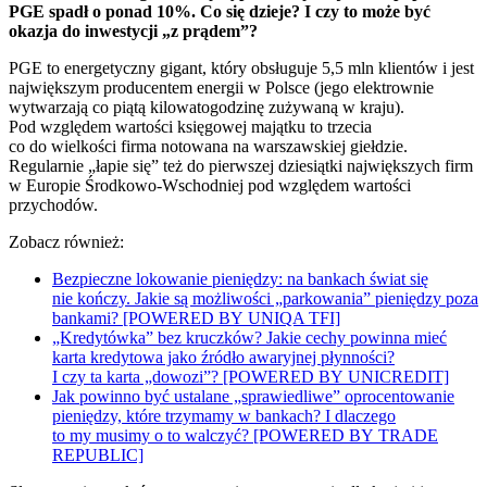
PGE spadł o ponad 10%. Co się dzieje? I czy to może być
okazja do inwestycji „z prądem”?
PGE to energetyczny gigant, który obsługuje 5,5 mln klientów i jest
największym producentem energii w Polsce (jego elektrownie
wytwarzają co piątą kilowatogodzinę zużywaną w kraju).
Pod względem wartości księgowej majątku to trzecia
co do wielkości firma notowana na warszawskiej giełdzie.
Regularnie „łapie się” też do pierwszej dziesiątki największych firm
w Europie Środkowo-Wschodniej pod względem wartości
przychodów.
Zobacz również:
Bezpieczne lokowanie pieniędzy: na bankach świat się
nie kończy. Jakie są możliwości „parkowania” pieniędzy poza
bankami? [POWERED BY UNIQA TFI]
„Kredytówka” bez kruczków? Jakie cechy powinna mieć
karta kredytowa jako źródło awaryjnej płynności?
I czy ta karta „dowozi”? [POWERED BY UNICREDIT]
Jak powinno być ustalane „sprawiedliwe” oprocentowanie
pieniędzy, które trzymamy w bankach? I dlaczego
to my musimy o to walczyć? [POWERED BY TRADE
REPUBLIC]