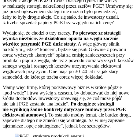
przecenić akcje PGE aż o 10%? Dlaczego rynek nie wierzy
w realizację strategii nakreślonej przez szefów PGE? Umówmy się:
już przed ogłoszeniem strategii nie można było powiedzieć,
żeby to były drogie akcje. Co się stało, że inwestorzy uznali,
iż trzeba sprzedać papiery PGE bez względu na ich cenę?
Wydaje się, że chodzi o trzy rzeczy.
Po pierwsze ze strategii
wynika niezbicie, że działalność oparta na węglu zacznie
wkrótce przynosić PGE duże straty.
A więc główny silnik,
na którym „jedzie” koncern, będzie się psuł. Głównie z powodu
coraz wyższych „karnych” opłat za emisję zanieczyszczeń przy
produkcji prądu z węgla, ale też z powodu coraz wyższych kosztów
samego węgla i rosnących kosztów utrzymywania elektrowni
węglowych przy życiu. One mają po 30–40 lat i są jak stary
samochód, do którego trzeba coraz więcej dokładać.
Mamy więc firmę, której podstawowy biznes wkrótce pójdzie
„pod wodę” i trwa wyścig z czasem, by dobudować do niej nowe
źródła dochodów. Inwestorzy obawiają się, że coś może pójść
nie tak i PGE zostanie „na lodzie”.
Po drugie ze strategii
nie wynikają żadne konkrety dotyczące budowy przez PGE
elektrowni atomowej.
To ostatnio modny temat, ale bardzo drogi,
zapewne dlatego nie zmieścił się w strategii. Są w niej zapisane
tajemnicze „opcje strategiczne”, jednak bez szczegółów.