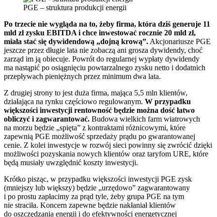
PGE – struktura produkcji energii
Po trzecie nie wygląda na to, żeby firma, która dziś generuje 11
mld zł zysku EBITDA i chce inwestować rocznie 20 mld zł,
miała stać się dywidendową „dojną krową”.
Akcjonariusze PGE
jeszcze przez długie lata nie zobaczą ani grosza dywidendy, choć
zarząd im ją obiecuje. Powrót do regularnej wypłaty dywidendy
ma nastąpić po osiągnięciu powtarzalnego zysku netto i dodatnich
przepływach pieniężnych przez minimum dwa lata.
Z drugiej strony to jest duża firma, mająca 5,5 mln klientów,
działająca na rynku częściowo regulowanym.
W przypadku
większości inwestycji rentowność będzie można dość łatwo
obliczyć i zagwarantować.
Budowa wielkich farm wiatrowych
na morzu będzie „spięta” z kontraktami różnicowymi, które
zapewnią PGE możliwość sprzedaży prądu po gwarantowanej
cenie. Z kolei inwestycje w rozwój sieci powinny się zwrócić dzięki
możliwości pozyskania nowych klientów oraz taryfom URE, które
będą musiały uwzględnić koszty inwestycji.
Krótko pisząc, w przypadku większości inwestycji PGE zysk
(mniejszy lub większy) będzie „urzędowo” zagwarantowany
i po prostu zapłacimy za prąd tyle, żeby grupa PGE na tym
nie straciła. Koncern zapewne będzie nakłaniał klientów
do oszczędzania energii i do efektywności energetycznej