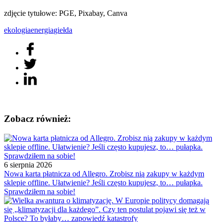
zdjęcie tytułowe: PGE, Pixabay, Canva
ekologia
energia
giełda
Zobacz również:
6 sierpnia 2026
Nowa karta płatnicza od Allegro. Zrobisz nią zakupy w każdym
sklepie offline. Ułatwienie? Jeśli często kupujesz, to… pułapka.
Sprawdziłem na sobie!