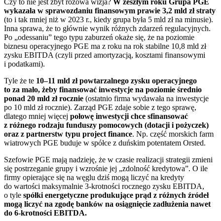
Czy to nie jest zbyt różowa wizja?
W zeszłym roku Grupa PGE
wykazała w sprawozdaniu finansowym prawie 3,2 mld zł straty
(to i tak mniej niż w 2023 r., kiedy grupa była 5 mld zł na minusie).
Inna sprawa, że to głównie wynik różnych zdarzeń regulacyjnych.
Po „odessaniu” tego typu zaburzeń okaże się, że na poziomie
biznesu operacyjnego PGE ma z roku na rok stabilne 10,8 mld zł
zysku EBITDA (czyli przed amortyzacją, kosztami finansowymi
i podatkami).
Tyle że te
10–11 mld zł powtarzalnego zysku operacyjnego
to za mało, żeby finansować inwestycje na poziomie średnio
ponad 20 mld zł rocznie
(ostatnio firma wydawała na inwestycje
po 10 mld zł rocznie). Zarząd PGE zdaje sobie z tego sprawę,
dlatego mniej więcej
połowę inwestycji chce sfinansować
z różnego rodzaju funduszy pomocowych (dotacji i pożyczek)
oraz z partnerstw typu project finance
. Np. część morskich farm
wiatrowych PGE buduje w spółce z duńskim potentatem Orsted.
Szefowie PGE mają nadzieję, że w czasie realizacji strategii zmieni
się postrzeganie grupy i wzrośnie jej „zdolność kredytowa”. O ile
firmy opierające się na węglu dziś mogą liczyć na kredyty
do wartości maksymalnie 3-krotności rocznego zysku EBITDA,
o tyle
spółki energetyczne produkujące prąd z różnych źródeł
mogą liczyć na zgodę banków na osiągnięcie zadłużenia nawet
do 6-krotności EBITDA.