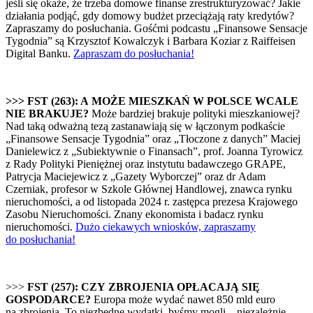
jeśli się okaże, że trzeba domowe finanse zrestrukturyzować? Jakie
działania podjąć, gdy domowy budżet przeciążają raty kredytów?
Zapraszamy do posłuchania. Gośćmi podcastu „Finansowe Sensacje
Tygodnia” są Krzysztof Kowalczyk i Barbara Koziar z Raiffeisen
Digital Banku.
Zapraszam do posłuchania!
>>> FST (263): A MOŻE MIESZKAŃ W POLSCE WCALE
NIE BRAKUJE?
Może bardziej brakuje polityki mieszkaniowej?
Nad taką odważną tezą zastanawiają się w łączonym podkaście
„Finansowe Sensacje Tygodnia” oraz „Tłoczone z danych” Maciej
Danielewicz z „Subiektywnie o Finansach”, prof. Joanna Tyrowicz
z Rady Polityki Pieniężnej oraz instytutu badawczego GRAPE,
Patrycja Maciejewicz z „Gazety Wyborczej” oraz dr Adam
Czerniak, profesor w Szkole Głównej Handlowej, znawca rynku
nieruchomości, a od listopada 2024 r. zastępca prezesa Krajowego
Zasobu Nieruchomości.
Znany ekonomista i badacz rynku
nieruchomości.
Dużo ciekawych wniosków, zapraszamy
do posłuchania!
>>>
FST (257): CZY ZBROJENIA OPŁACAJĄ SIĘ
GOSPODARCE?
Europa może wydać nawet 850 mld euro
na zbrojenia. To niezbędne wydatki, byśmy mogli – niezależnie