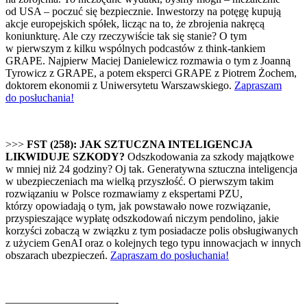
od USA – poczuć się bezpiecznie. Inwestorzy na potęgę kupują
akcje europejskich spółek, licząc na to, że zbrojenia nakręcą
koniunkturę. Ale czy rzeczywiście tak się stanie? O tym
w pierwszym z kilku wspólnych podcastów z think-tankiem
GRAPE. Najpierw Maciej Danielewicz rozmawia o tym z Joanną
Tyrowicz z GRAPE, a potem eksperci GRAPE z Piotrem Żochem,
doktorem ekonomii z Uniwersytetu Warszawskiego.
Zapraszam
do posłuchania!
>>>
FST (258): JAK SZTUCZNA INTELIGENCJA
LIKWIDUJE SZKODY?
Odszkodowania za szkody majątkowe
w mniej niż 24 godziny? Oj tak. Generatywna sztuczna inteligencja
w ubezpieczeniach ma wielką przyszłość. O pierwszym takim
rozwiązaniu w Polsce rozmawiamy z ekspertami PZU,
którzy opowiadają o tym, jak powstawało nowe rozwiązanie,
przyspieszające wypłatę odszkodowań niczym pendolino, jakie
korzyści zobaczą w związku z tym posiadacze polis obsługiwanych
z użyciem GenAI oraz o kolejnych tego typu innowacjach w innych
obszarach ubezpieczeń.
Zapraszam do posłuchania!
——————————-