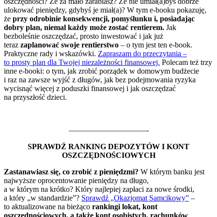
oszczędności? Że za mało zarabiasz? Że nie umiał(a)byś dobrze
ulokować pieniędzy, gdybyś je miał(a)? W tym e-booku pokazuję,
że
przy odrobinie konsekwencji, pomyślunku i, posiadając
dobry plan, niemal każdy może zostać rentierem.
Jak
bezboleśnie oszczędzać, prosto inwestować i jak już
teraz
zaplanować swoje rentierstwo
– o tym jest ten e-book.
Praktyczne rady i wskazówki.
Zapraszam do przeczytania –
to prosty plan dla Twojej niezależności finansowej.
Polecam też trzy
inne e-booki: o tym, jak zrobić porządek w domowym budżecie
i raz na zawsze wyjść z długów, jak bez podejmowania ryzyka
wycisnąć więcej z poduszki finansowej i jak oszczędzać
na przyszłość dzieci.
——————————-
SPRAWDŹ RANKING DEPOZYTÓW I KONT
OSZCZĘDNOŚCIOWYCH
Zastanawiasz się, co zrobić z pieniędzmi?
W którym banku jest
najwyższe oprocentowanie pieniędzy na długo,
a w którym na krótko? Który najlepiej zapłaci za nowe środki,
a który „w standardzie”?
Sprawdź „Okazjomat Samcikowy”
–
to aktualizowane na bieżąco
rankingi lokat, kont
oszczędnościowych, a także kont osobistych, rachunków