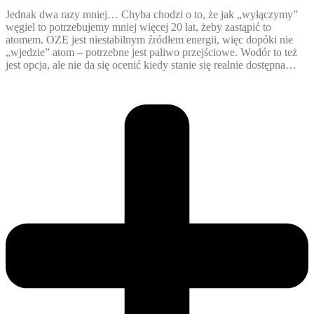
Jednak dwa razy mniej… Chyba chodzi o to, że jak „wyłączymy”
węgiel to potrzebujemy mniej więcej 20 lat, żeby zastąpić to
atomem. OZE jest niestabilnym źródłem energii, więc dopóki nie
„wjedzie” atom – potrzebne jest paliwo przejściowe. Wodór to też
jest opcja, ale nie da się ocenić kiedy stanie się realnie dostępna…