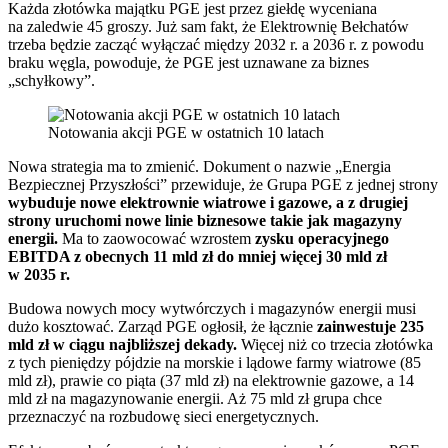
Każda złotówka majątku PGE jest przez giełdę wyceniana
na zaledwie 45 groszy. Już sam fakt, że Elektrownię Bełchatów
trzeba będzie zacząć wyłączać między 2032 r. a 2036 r. z powodu
braku węgla, powoduje, że PGE jest uznawane za biznes
„schyłkowy”.
Notowania akcji PGE w ostatnich 10 latach
Nowa strategia ma to zmienić. Dokument o nazwie „Energia
Bezpiecznej Przyszłości” przewiduje, że Grupa PGE z jednej strony
wybuduje nowe elektrownie wiatrowe i gazowe, a z drugiej
strony uruchomi nowe linie biznesowe takie jak magazyny
energii.
Ma to zaowocować wzrostem
zysku operacyjnego
EBITDA z obecnych 11 mld zł do mniej więcej 30 mld zł
w 2035 r.
Budowa nowych mocy wytwórczych i magazynów energii musi
dużo kosztować. Zarząd PGE ogłosił, że łącznie
zainwestuje 235
mld zł w ciągu najbliższej dekady.
Więcej niż co trzecia złotówka
z tych pieniędzy pójdzie na morskie i lądowe farmy wiatrowe (85
mld zł), prawie co piąta (37 mld zł) na elektrownie gazowe, a 14
mld zł na magazynowanie energii. Aż 75 mld zł grupa chce
przeznaczyć na rozbudowę sieci energetycznych.