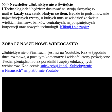
>>> Newsletter „Subiektywnie o Świ(e)cie
i Technologiach”
będziesz dostawać na swoją skrzynkę e-
mail
w każdy czwartek bladym świtem.
Będzie to podsumowanie
najważniejszych rzeczy, o których musisz wiedzieć ze świata
wielkich finansów, banków centralnych, najpotężniejszych
korporacji oraz nowych technologii.
Kliknij i się zapisz
.
———————————-
ZOBACZ NASZE NOWE WIDEOCASTY:
„Subiektywnie o Finansach” jest też na Youtubie. Raz w tygodniu
duża rozmowa, a poza tym komentarze i wideofelietony poświęcone
Twoim pieniądzom oraz poradniki i zapisy edukacyjnych
webinarów. Koniecznie
subskrybuj kanał „Subiektywnie
o Finansach” na platformie Youtube