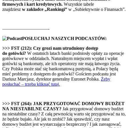
firmowych i kart kredytowych.
Wszystkie tabele
znajdziesz
w zakładce „Rankingi”
w „Subiektywnie o Finansach”.
——————————-
POSŁUCHAJ NASZYCH PODCASTÓW:
>>> FST (212): Czy grozi nam utrudniony
dostęp
do gotówki?
W ostatnich latach banki podniosły opłaty za operacje
gotówkowe w oddziałach. Naturalnym miejscem wypłat i wpłat
gotówki są bankomaty, ale ich operatorzy nie mają łatwego życia.
Czy Polska może stać się bankomatową pustynią, a Polacy będą
mieć problemy z dostępem do gotówki? Gościem podcastu jest
Dariusz Marcjasz, dyrektor generalny Euronet Polska.
Żeby
posłuchać – trzeba kliknąć tutaj.
>>> FST (264): JAK PRZYGOTOWAĆ DOMOWY BUDŻET
NA NIESTABILNE CZASY?
Jak przygotować domowy budżet
na niestabilne czasy? Z całą pewnością warto się przygotować na to,
że będzie bujało. Ale jak to zrobić? Jak sprawdzić, czy nasz
domowy budżet jest wystarczająco bezpieczny? I jak zareagować,