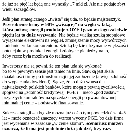
że już za pięć lat będą one wynosiły 17 mld zł. Ale nie podaje zbyt
wielu szczegółów.
Jeśli plan strategicznego „twista” się uda, to będzie majstersztyk.
Przerobienie firmy w 90% „wiszącej” na węglu w taką,
która połowę energii produkuje z OZE i gazu w ciągu zaledwie
pięciu lat to duże wyzwanie.
Nie będzie wielką sztuką stopniowe
wyłączenie elektrowni na węgiel, zmniejszenie mocy wytwórczych
i oddanie rynku konkurentom. Sztuką będzie utrzymanie większości
potencjału w produkcji energii i zdobycie pieniędzy na to,
żeby rzecz była możliwa do realizacji.
Inwestorzy nie są pewni, że ten plan uda się wykonać,
bo to w pewnym sensie jest taniec na linie. Stawką jest skala
działalności firmy po transformacji i jej zadłużenie (a więc zdolność
do wypłacania dywidend). Sądzę, że to duża szansa dla
największych polskich banków, które mogą z pewną życzliwością
spojrzeć na „zdolność kredytową” PGE i – nieco „pod zastaw”
przyszłych kontraktów na sprzedaż energii po gwarantowanej
minimalnej cenie – podstawić finansowanie.
Sukces strategii – a będzie można już coś o tym powiedzieć za 4–5
lat – może oznaczać znaczący wzrost wyceny PGE, bo dziś firma
jest wyceniana w zasadzie „w cenie złomu”.
Scenariusz marzeń
oznacza, że firma jest podobnie duża jak dziś, trzy razy