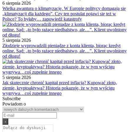
6 sierpnia 2026
Wielka awantura o klimatyzację. W Europie politycy domagają się
„klimatyzacji dla każdego”. Czy ten postulat pojawi się też w
Polsce? To byłaby… zapowiedź katastrofy
5 sierpnia 2026
Złodzieje wyprowadzili pieniądze z konta klienta, biorąc kredyt
online. Sąd: „to było rażące niedbalstwo, ale…”. Klient uwolniony
od długu!
5 sierpnia 2026
Jak skutecznie chronić kapitał przed inflacją? Kupować złoto,
ziemię, kryptoaktywa? Historia pokazuje, że w tym wyścigu
wygrywa…coś zupełnie innego
Subscribe
Powiadom o