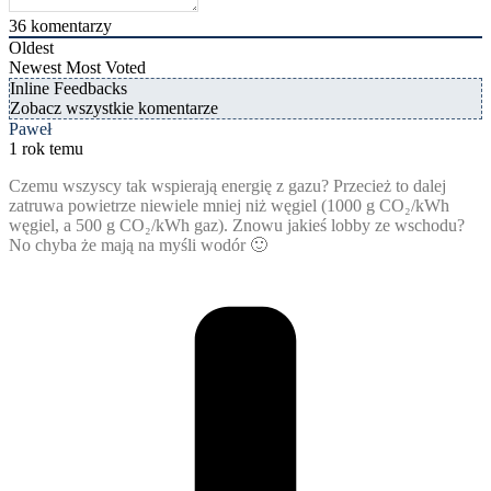
36
komentarzy
Oldest
Newest
Most Voted
Inline Feedbacks
Zobacz wszystkie komentarze
Paweł
1 rok temu
Czemu wszyscy tak wspierają energię z gazu? Przecież to dalej
zatruwa powietrze niewiele mniej niż węgiel (1000 g CO₂/kWh
węgiel, a 500 g CO₂/kWh gaz). Znowu jakieś lobby ze wschodu?
No chyba że mają na myśli wodór 🙂