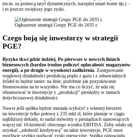
(m.in. za pomocą taryf dynamicznych, narzędzi smart home itp.) –
i to jeszcze zwiększy jego zyski.
Ogłoszenie strategii Grupy PGE do 2035 r.
Czego boją się inwestorzy w strategii
PGE?
Ryzyko tkwi gdzie indziej. Po pierwsze w nowych liniach
biznesowych (bardzo trudno policzyć opłacalność magazynów
energii), a po drugie w wysokości zadłużenia
. Zastępowanie
węglowej działalności produkcją prądu z gazu i z odnawialnych
źródeł to będzie taniec na linie, podobnie jak pozyskiwanie
finansowania na to wszystko. Nie ma co liczyć, że uda się
sfinansować te inwestycje z „produkcji” pieniędzy w ramach
dotychczasowej działalności.
Nawet jeśli spółka będzie musiała wyłożyć z własnej kieszeni
na inwestycje tylko połowę z 235 mld zł, które planuje w ciągu
najbliższej dekady, to nadal mówimy o pieniądzach stanowiących
więcej niż 10-krotność obecnego wyniku EBITDA. Żeby udało się
uzyskać „zdolność kredytową” na takie inwestycje, PGE musi
możliwie szybko podwoić zyski operacyjne. Spółka zapowiada,