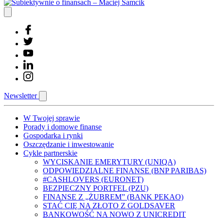
Newsletter
W Twojej sprawie
Porady i domowe finanse
Gospodarka i rynki
Oszczędzanie i inwestowanie
Cykle partnerskie
WYCISKANIE EMERYTURY (UNIQA)
ODPOWIEDZIALNE FINANSE (BNP PARIBAS)
#CASHLOVERS (EURONET)
BEZPIECZNY PORTFEL (PZU)
FINANSE Z „ŻUBREM” (BANK PEKAO)
STAĆ CIĘ NA ZŁOTO Z GOLDSAVER
BANKOWOŚĆ NA NOWO Z UNICREDIT