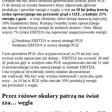
Efektem ma być nowa struktura generowania zysków przez PGE.
O ile dzisiaj za wyniki finansowe firmy odpowiada głównie
produkcja i sprzedaż energii z węgla, o tyle
za 10 lat jedną trzecią
zysku operacyjnego ma przynosić prąd z OZE, a kolejne 23%
energia z gazu
– a więc elementy, które dzisiaj stanowią najwyżej
10% działalności firmy. Kolejną ćwiartkę zysku operacyjnego
ma dawać dystrybucja energii do polskich domów i firm. Mniej
więcej 7% zysku EBITDA ma zapewniać magazynowanie energii.
Struktura EBITDA w nowej strategii PGE
I tym sposobem PGE chce wypracowywać za 10 lat trzy razy
wyższe zyski operacyjne niż dzisiaj – EBITDA ma wynosić 30 mld
zł, podczas gdy w zeszłym roku PGE zaraportowało niecałe 11 mld
zł powtarzalnego zysku operacyjnego w formule EBITDA.
I ma wypłacać dywidendę, której ostatnio akcjonariusze
nie widywali. Ma być więc wyższa rentowność i ucieczka spod
noża – za 10 lat w PGE tylko niecałe 10% produkcji energii
ma pochodzić z węgla.
Przez różowe okulary patrzą na świat
zza… węgla