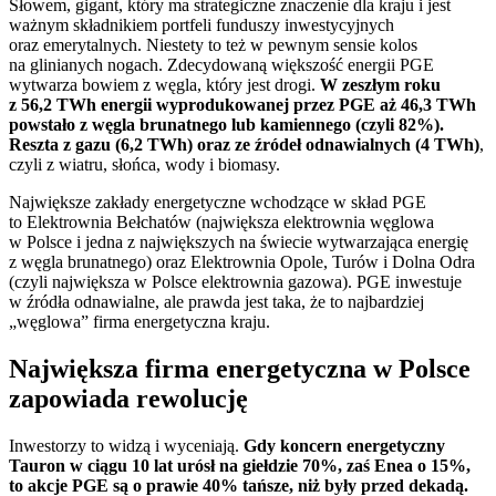
Słowem, gigant, który ma strategiczne znaczenie dla kraju i jest
ważnym składnikiem portfeli funduszy inwestycyjnych
oraz emerytalnych. Niestety to też w pewnym sensie kolos
na glinianych nogach. Zdecydowaną większość energii PGE
wytwarza bowiem z węgla, który jest drogi.
W zeszłym roku
z 56,2 TWh energii wyprodukowanej przez PGE aż 46,3 TWh
powstało z węgla brunatnego lub kamiennego (czyli 82%).
Reszta z gazu (6,2 TWh) oraz ze źródeł odnawialnych (4 TWh)
,
czyli z wiatru, słońca, wody i biomasy.
Największe zakłady energetyczne wchodzące w skład PGE
to Elektrownia Bełchatów (największa elektrownia węglowa
w Polsce i jedna z największych na świecie wytwarzająca energię
z węgla brunatnego) oraz Elektrownia Opole, Turów i Dolna Odra
(czyli największa w Polsce elektrownia gazowa). PGE inwestuje
w źródła odnawialne, ale prawda jest taka, że to najbardziej
„węglowa” firma energetyczna kraju.
Największa firma energetyczna w Polsce
zapowiada rewolucję
Inwestorzy to widzą i wyceniają.
Gdy koncern energetyczny
Tauron w ciągu 10 lat urósł na giełdzie 70%, zaś Enea o 15%,
to akcje PGE są o prawie 40% tańsze, niż były przed dekadą.