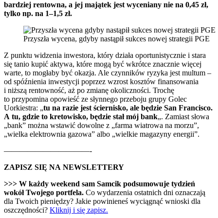
bardziej rentowna, a jej majątek jest wyceniany nie na 0,45 zł,
tylko np. na 1–1,5 zł.
Przyszła wycena, gdyby nastąpił sukces nowej strategii PGE
Z punktu widzenia inwestora, który działa oportunistycznie i stara
się tanio kupić aktywa, które mogą być wkrótce znacznie więcej
warte, to mogłaby być okazja. Ale czynników ryzyka jest multum –
od spóźnienia inwestycji poprzez wzrost kosztów finansowania
i niższą rentowność, aż po zmianę okoliczności. Trochę
to przypomina opowieść ze słynnego przeboju grupy Golec
Uorkiestra: „
tu na razie jest ściernisko, ale będzie San Francisco.
A tu, gdzie to kretowisko, będzie stał mój bank
„. Zamiast słowa
„bank” można wstawić dowolne z „farma wiatrowa na morzu”,
„wielka elektrownia gazowa” albo „wielkie magazyny energii”.
———————————-
ZAPISZ SIĘ NA NEWSLETTERY
>>> W każdy weekend sam Samcik podsumowuje tydzień
wokół Twojego portfela.
Co wydarzenia ostatnich dni oznaczają
dla Twoich pieniędzy? Jakie powinieneś wyciągnąć wnioski dla
oszczędności?
Kliknij i się zapisz.