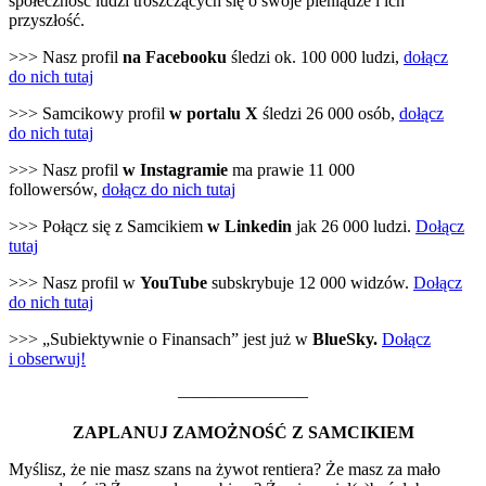
społeczność ludzi troszczących się o swoje pieniądze i ich
przyszłość.
>>> Nasz profil
na Facebooku
śledzi ok. 100 000 ludzi,
dołącz
do nich tutaj
>>> Samcikowy profil
w portalu X
śledzi 26 000 osób,
dołącz
do nich tutaj
>>> Nasz profil
w Instagramie
ma prawie 11 000
followersów,
dołącz do nich tutaj
>>> Połącz się z Samcikiem
w Linkedin
jak 26 000 ludzi.
Dołącz
tutaj
>>> Nasz profil w
YouTube
subskrybuje 12 000 widzów.
Dołącz
do nich tutaj
>>> „Subiektywnie o Finansach” jest już w
BlueSky.
Dołącz
i obserwuj!
———————–
ZAPLANUJ ZAMOŻNOŚĆ Z SAMCIKIEM
Myślisz, że nie masz szans na żywot rentiera? Że masz za mało