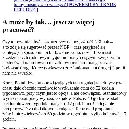
to my musimy o to walczyć? [POWERED BY TRADE
REPUBLIC]
A może by tak… jeszcze więcej
pracować?
Czy to powinien być nasz wzorzec na przyszłość? Jeśli tak –
a to zdaje się sugerować prezes NBP – czas przyjrzeć się
tamtejszym sposobom na budowanie zamożności. I, zamiast
zrzędzić o czterodniowym tygodniu pracy i ciągłym zwiększaniu
liczby świąt narodowych oraz dni wolnych od pracy, zacząć
budować drugą Koreę (zwłaszcza że z budowaniem drugiej Japonii
nam nie wyszło).
Korea Południowa w obowiązujących tam regulacjach dotyczących
czasu daje obecnie możliwość wydłużenia etatu do 52 godzin
tygodniowo, przy czym jest to opcja, a nie obowiązek. Standardowy
wymiar czasu pracy wynosi, tak jak w Polsce, 40 godzin w skali
pięciodniowego tygodnia pracy. Te 12 godzin można legalnie
przepracować za dodatkowe pieniądze. Teraz rząd proponuje,
żeby limit zwiększyć do 69 godzin w tygodniu, czyli o kolejnych 17
godzin.
Propozycja rządu koreańskiego, gdyby została zaakceptowana