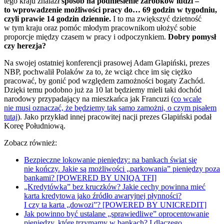
tego kraju znalazł
sposób na podniesienie zarobków ludzi –
to wprowadzenie możliwości pracy do… 69 godzin w tygodniu,
czyli prawie 14 godzin dziennie.
I to ma zwiększyć dzietność
w tym kraju oraz pomóc młodym pracownikom ułożyć sobie
proporcje między czasem w pracy i odpoczynkiem.
Dobry pomysł
czy herezja?
Na swojej ostatniej konferencji prasowej Adam Glapiński, prezes
NBP, pochwalił Polaków za to, że wciąż chce im się ciężko
pracować, by gonić pod względem zamożności bogaty Zachód.
Dzięki temu podobno już za 10 lat będziemy mieli taki dochód
narodowy przypadający na mieszkańca jak Francuzi (
co wcale
nie musi oznaczać, że będziemy tak samo zamożni, o czym pisałem
tutaj
). Jako przykład innej pracowitej nacji prezes Glapiński podał
Koreę Południową.
Zobacz również:
Bezpieczne lokowanie pieniędzy: na bankach świat się
nie kończy. Jakie są możliwości „parkowania” pieniędzy poza
bankami? [POWERED BY UNIQA TFI]
„Kredytówka” bez kruczków? Jakie cechy powinna mieć
karta kredytowa jako źródło awaryjnej płynności?
I czy ta karta „dowozi”? [POWERED BY UNICREDIT]
Jak powinno być ustalane „sprawiedliwe” oprocentowanie
pieniędzy, które trzymamy w bankach? I dlaczego