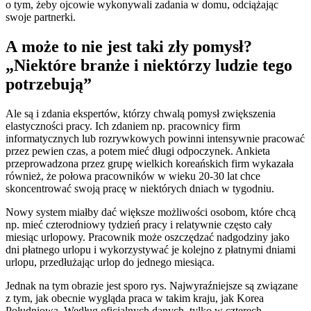
o tym, żeby ojcowie wykonywali zadania w domu, odciążając
swoje partnerki.
A może to nie jest taki zły pomysł?
„Niektóre branże i niektórzy ludzie tego
potrzebują”
Ale są i zdania ekspertów, którzy chwalą pomysł zwiększenia
elastyczności pracy. Ich zdaniem np. pracownicy firm
informatycznych lub rozrywkowych powinni intensywnie pracować
przez pewien czas, a potem mieć długi odpoczynek. Ankieta
przeprowadzona przez grupę wielkich koreańskich firm wykazała
również, że połowa pracowników w wieku 20-30 lat chce
skoncentrować swoją pracę w niektórych dniach w tygodniu.
Nowy system miałby dać większe możliwości osobom, które chcą
np. mieć czterodniowy tydzień pracy i relatywnie często cały
miesiąc urlopowy. Pracownik może oszczędzać nadgodziny jako
dni płatnego urlopu i wykorzystywać je kolejno z płatnymi dniami
urlopu, przedłużając urlop do jednego miesiąca.
Jednak na tym obrazie jest sporo rys. Najwyraźniejsze są związane
z tym, jak obecnie wygląda praca w takim kraju, jak Korea
Południowa. Według oficjalnych danych, tylko w czterech