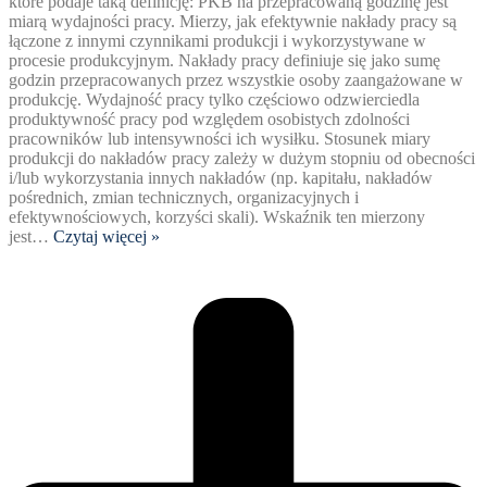
które podaje taką definicję: PKB na przepracowaną godzinę jest
miarą wydajności pracy. Mierzy, jak efektywnie nakłady pracy są
łączone z innymi czynnikami produkcji i wykorzystywane w
procesie produkcyjnym. Nakłady pracy definiuje się jako sumę
godzin przepracowanych przez wszystkie osoby zaangażowane w
produkcję. Wydajność pracy tylko częściowo odzwierciedla
produktywność pracy pod względem osobistych zdolności
pracowników lub intensywności ich wysiłku. Stosunek miary
produkcji do nakładów pracy zależy w dużym stopniu od obecności
i/lub wykorzystania innych nakładów (np. kapitału, nakładów
pośrednich, zmian technicznych, organizacyjnych i
efektywnościowych, korzyści skali). Wskaźnik ten mierzony
jest
…
Czytaj więcej »