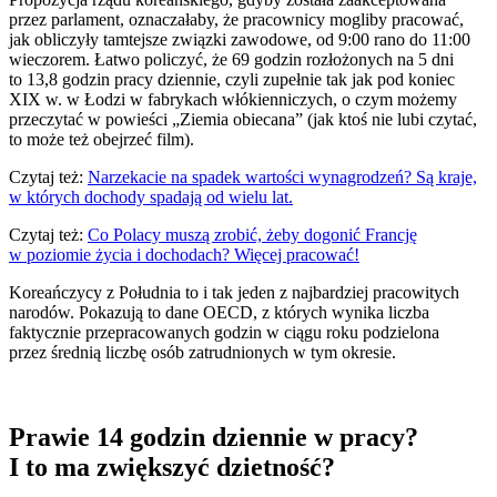
przez parlament, oznaczałaby, że pracownicy mogliby pracować,
jak obliczyły tamtejsze związki zawodowe, od 9:00 rano do 11:00
wieczorem. Łatwo policzyć, że 69 godzin rozłożonych na 5 dni
to 13,8 godzin pracy dziennie, czyli zupełnie tak jak pod koniec
XIX w. w Łodzi w fabrykach włókienniczych, o czym możemy
przeczytać w powieści „Ziemia obiecana” (jak ktoś nie lubi czytać,
to może też obejrzeć film).
Czytaj też:
Narzekacie na spadek wartości wynagrodzeń? Są kraje,
w których dochody spadają od wielu lat.
Czytaj też:
Co Polacy muszą zrobić, żeby dogonić Francję
w poziomie życia i dochodach? Więcej pracować!
Koreańczycy z Południa to i tak jeden z najbardziej pracowitych
narodów. Pokazują to dane OECD, z których wynika liczba
faktycznie przepracowanych godzin w ciągu roku podzielona
przez średnią liczbę osób zatrudnionych w tym okresie.
Prawie 14 godzin dziennie w pracy?
I to ma zwiększyć dzietność?