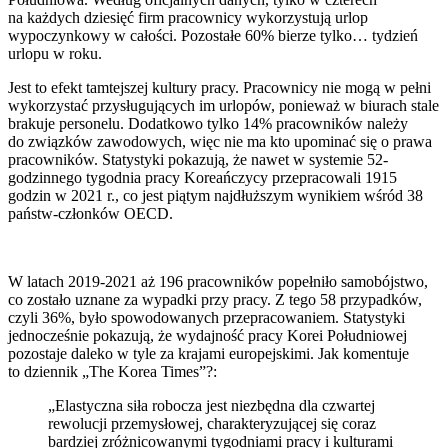
na każdych dziesięć firm pracownicy wykorzystują urlop
wypoczynkowy w całości. Pozostałe 60% bierze tylko… tydzień
urlopu w roku.
Jest to efekt tamtejszej kultury pracy. Pracownicy nie mogą w pełni
wykorzystać przysługujących im urlopów, ponieważ w biurach stale
brakuje personelu. Dodatkowo tylko 14% pracowników należy
do związków zawodowych, więc nie ma kto upominać się o prawa
pracowników. Statystyki pokazują, że nawet w systemie 52-
godzinnego tygodnia pracy Koreańczycy przepracowali 1915
godzin w 2021 r., co jest piątym najdłuższym wynikiem wśród 38
państw-członków OECD.
W latach 2019-2021 aż 196 pracowników popełniło samobójstwo,
co zostało uznane za wypadki przy pracy. Z tego 58 przypadków,
czyli 36%, było spowodowanych przepracowaniem. Statystyki
jednocześnie pokazują, że wydajność pracy Korei Południowej
pozostaje daleko w tyle za krajami europejskimi. Jak komentuje
to dziennik „The Korea Times”?:
„Elastyczna siła robocza jest niezbędna dla czwartej
rewolucji przemysłowej, charakteryzującej się coraz
bardziej zróżnicowanymi tygodniami pracy i kulturami