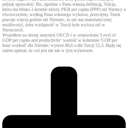
jednak sprawdzić. Bo, zgodnie z Pana własną definicją, Turcja,
która ma blisko 2-krotnie niższy PKB per capita (PPP) niż Niemcy a
równocześnie, według Pana własnego wykresu, przeciętny Turek
pracuje więcej godzin niż Niemiec, to nie ma matematycznej
możliwości, żeby wydajność w Turcji była wyższa niż w
Niemczech.
Wszedłem na stronę statystyk OECD i w zestawieniu 'Level of
GDP per capita and productivity’ wartość w kolumnie 'GDP per
hour worked’ dla Niemiec wynosi 80,6 a dla Turcji 52,3. Będę się
zatem upierał, że coś jest nie tak w tym wykresem.