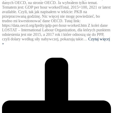
danych OECD, na stronie OECD. Ja wybrałem tylko temat.
Tematem jest: GDP per hour workedTotal, 2015=100, 2021 or latest
available. Czyli, tak jak napisałem w tekście: PKB na
przepracowaną godzinę. Nic więcej nie mogę powiedzieć, bo
trudno mi kwestionować dane OECD. Tutaj link:
https://data.oecd.org/lprdty/gdp-per-hour-worked.htm Z kolei dane
LOSTAT – International Labour Organization, dla których punktem
odniesienia jest nie 2015, a 2017 rok i które odnoszą się do PPP,
czyli dolary według siły nabywczej, pokazują takie
…
Czytaj więcej
»