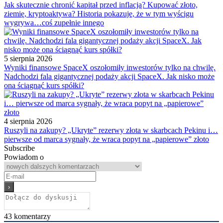
Jak skutecznie chronić kapitał przed inflacją? Kupować złoto,
ziemię, kryptoaktywa? Historia pokazuje, że w tym wyścigu
wygrywa…coś zupełnie innego
5 sierpnia 2026
Wyniki finansowe SpaceX oszołomiły inwestorów tylko na chwilę.
Nadchodzi fala gigantycznej podaży akcji SpaceX. Jak nisko może
ona ściągnąć kurs spółki?
4 sierpnia 2026
Ruszyli na zakupy? „Ukryte” rezerwy złota w skarbcach Pekinu i…
pierwsze od marca sygnały, że wraca popyt na „papierowe” złoto
Subscribe
Powiadom o
43
komentarzy