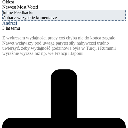
Oldest
Newest
Most Voted
Inline Feedbacks
Zobacz wszystkie komentarze
Andrzej
3 lat temu
Z wykresem wydajności pracy coś chyba nie do końca zagrało.
Nawet wziąwszy pod uwagę parytet siły nabywczej trudno
uwierzyć, żeby wydajność godzinowa była w Turcji i Rumunii
wyraźnie wyższa niż np. we Francji i Japonii.