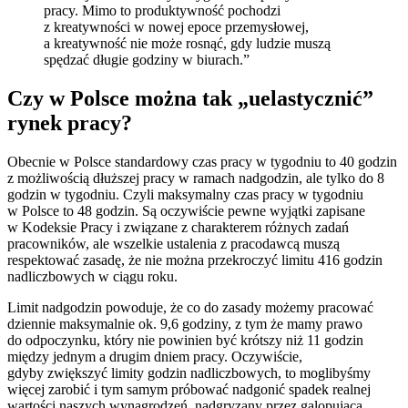
pracy. Mimo to produktywność pochodzi
z kreatywności w nowej epoce przemysłowej,
a kreatywność nie może rosnąć, gdy ludzie muszą
spędzać długie godziny w biurach.”
Czy w Polsce można tak „uelastycznić”
rynek pracy?
Obecnie w Polsce standardowy czas pracy w tygodniu to 40 godzin
z możliwością dłuższej pracy w ramach nadgodzin, ale tylko do 8
godzin w tygodniu. Czyli maksymalny czas pracy w tygodniu
w Polsce to 48 godzin. Są oczywiście pewne wyjątki zapisane
w Kodeksie Pracy i związane z charakterem różnych zadań
pracowników, ale wszelkie ustalenia z pracodawcą muszą
respektować zasadę, że nie można przekroczyć limitu 416 godzin
nadliczbowych w ciągu roku.
Limit nadgodzin powoduje, że co do zasady możemy pracować
dziennie maksymalnie ok. 9,6 godziny, z tym że mamy prawo
do odpoczynku, który nie powinien być krótszy niż 11 godzin
między jednym a drugim dniem pracy. Oczywiście,
gdyby zwiększyć limity godzin nadliczbowych, to moglibyśmy
więcej zarobić i tym samym próbować nadgonić spadek realnej
wartości naszych wynagrodzeń, nadgryzany przez galopującą