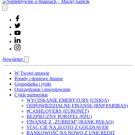
Newsletter
W Twojej sprawie
Porady i domowe finanse
Gospodarka i rynki
Oszczędzanie i inwestowanie
Cykle partnerskie
WYCISKANIE EMERYTURY (UNIQA)
ODPOWIEDZIALNE FINANSE (BNP PARIBAS)
#CASHLOVERS (EURONET)
BEZPIECZNY PORTFEL (PZU)
FINANSE Z „ŻUBREM” (BANK PEKAO)
STAĆ CIĘ NA ZŁOTO Z GOLDSAVER
BANKOWOŚĆ NA NOWO Z UNICREDIT