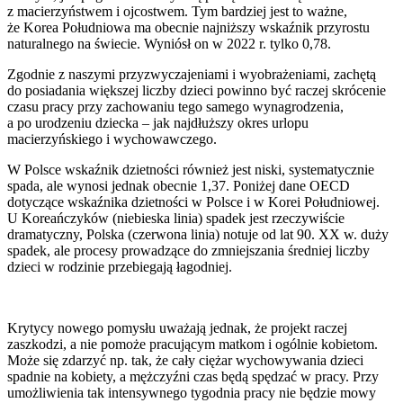
z macierzyństwem i ojcostwem. Tym bardziej jest to ważne,
że Korea Południowa ma obecnie najniższy wskaźnik przyrostu
naturalnego na świecie. Wyniósł on w 2022 r. tylko 0,78.
Zgodnie z naszymi przyzwyczajeniami i wyobrażeniami, zachętą
do posiadania większej liczby dzieci powinno być raczej skrócenie
czasu pracy przy zachowaniu tego samego wynagrodzenia,
a po urodzeniu dziecka – jak najdłuższy okres urlopu
macierzyńskiego i wychowawczego.
W Polsce wskaźnik dzietności również jest niski, systematycznie
spada, ale wynosi jednak obecnie 1,37. Poniżej dane OECD
dotyczące wskaźnika dzietności w Polsce i w Korei Południowej.
U Koreańczyków (niebieska linia) spadek jest rzeczywiście
dramatyczny, Polska (czerwona linia) notuje od lat 90. XX w. duży
spadek, ale procesy prowadzące do zmniejszania średniej liczby
dzieci w rodzinie przebiegają łagodniej.
Krytycy nowego pomysłu uważają jednak, że projekt raczej
zaszkodzi, a nie pomoże pracującym matkom i ogólnie kobietom.
Może się zdarzyć np. tak, że cały ciężar wychowywania dzieci
spadnie na kobiety, a mężczyźni czas będą spędzać w pracy. Przy
umożliwienia tak intensywnego tygodnia pracy nie będzie mowy