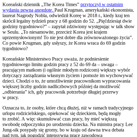
Koreański dziennik „The Korea Times”
przytoczył w ostatnim
wydaniu pewną anegdotę.
Paul Krugman, amerykański ekonomista,
laureat Nagrody Nobla, odwiedził Koreę w 2018 r., kiedy kraj ten
skrócił legalny tydzień pracy z 68 godzin do 52. „Pięćdziesiąt dwie
godziny tygodniowo?” – zapytał zdziwiony występując w talk show
w Seulu. „To niesamowite, przecież Korea jest krajem
uprzemysłowionym! To nie jest dobre dla zrównoważonego życia”.
Co powie Krugman, gdy usłyszy, że Korea wraca do 69 godzin
tygodniowo?
Koreańskie Ministerstwo Pracy uważa, że podniesienie
tygodniowego limitu godzin pracy z 52 do 69 da – uwaga –
pracującym matkom (i ogólnie młodym rodzicom) większy wybór
dotyczący zarządzania własnym życiem i pomoże im wychowywać
dzieci. Chodzi o to, że umożliwienie pracownikom wypracowania
większej liczby godzin nadliczbowych później da możliwość
„odbierania” ich, gdy pracownik potrzebuje długiej przerwy
w pracy.
Oznacza to, że osoby, które chcą dłużej, niż w ramach tradycyjnego
urlopu rodzicielskiego, opiekować się dzieckiem, będą mogły
to zrobić. A więc skumulować czas pracy, by mieć większą
swobodę odpoczynku po urodzeniu dziecka. Na ministra pracy Lee
Jung-sik posypały się gromy, bo w kraju od dawna trwa debata
nad tym, jak pogodzić intensywną pracę zawodową