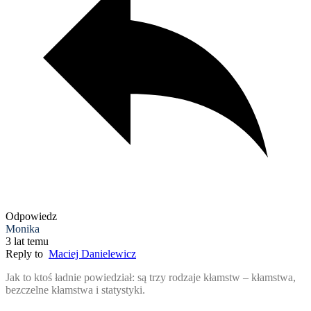
Odpowiedz
Monika
3 lat temu
Reply to
Maciej Danielewicz
Jak to ktoś ładnie powiedział: są trzy rodzaje kłamstw – kłamstwa,
bezczelne kłamstwa i statystyki.