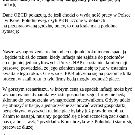
inflację.
Dane OECD pokazują, że jeśli chodzi o wydajność pracy w Polsce
i w Korei Południowej, czyli PKB liczone w dolarach
na przepracowaną godzinę pracy, to oba kraje mają podobną
sytuację:
Nasze wynagrodzenia realne od co najmniej roku mocno spadają
i będzie tak aż do czasu, kiedy inflacja nie zejdzie do poziomów
co najmniej jednocyfrowych. Prezes NBP na ostatniej konferencji
prasowej powiedział, że jego zdaniem stanie się to już w ostatnim
kwartale tego roku. O ile wzrost PKB utrzyma się na poziomie kilku
procent w skali roku, o tyle firmy będą mogły podnosić płace.
W gorszym scenariuszu, w którym ceną za spadek inflacji może być
wyhamowanie dynamiki wzrostu gospodarczego, firmy nie będą
skłonne do podnoszenia wynagrodzeń pracownikom. Gdyby udało
się obniżyć inflację, a jednocześnie zachować wzrost gospodarki,
perspektywa wyższych realnie płac byłaby już prawdopodobna.
Zanim to nastąpi, musimy pogodzić się z koniecznością zaciskania
pasa, albo… wziąć przykład z Koreańczyków z Południa i starać się
pracować dłużej.