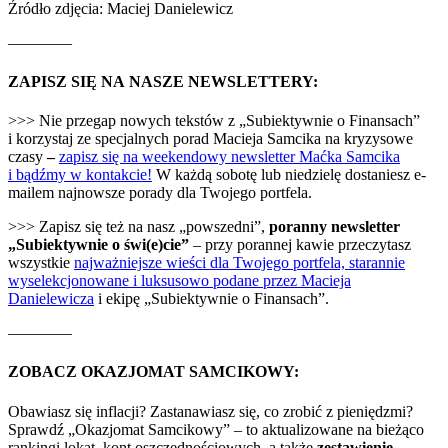
Źródło zdjęcia: Maciej Danielewicz
————
ZAPISZ SIĘ NA NASZE NEWSLETTERY:
>>> Nie przegap nowych tekstów z „Subiektywnie o Finansach”
i korzystaj ze specjalnych porad Macieja Samcika na kryzysowe
czasy
–
zapisz się na weekendowy newsletter Maćka Samcika
i bądźmy w kontakcie!
W każdą sobotę lub niedzielę dostaniesz e-
mailem najnowsze porady dla Twojego portfela.
>>> Zapisz się też na nasz „powszedni”,
poranny newsletter
„Subiektywnie o świ(e)cie”
– przy porannej kawie przeczytasz
wszystkie
najważniejsze wieści dla Twojego portfela, starannie
wyselekcjonowane i luksusowo podane przez Macieja
Danielewicza
i ekipę „Subiektywnie o Finansach”.
————
ZOBACZ OKAZJOMAT SAMCIKOWY:
Obawiasz się inflacji? Zastanawiasz się, co zrobić z pieniędzmi?
Sprawdź „Okazjomat Samcikowy” – to aktualizowane na bieżąco
rankingi lokat, kont oszczędnościowych, a także
zestawienie