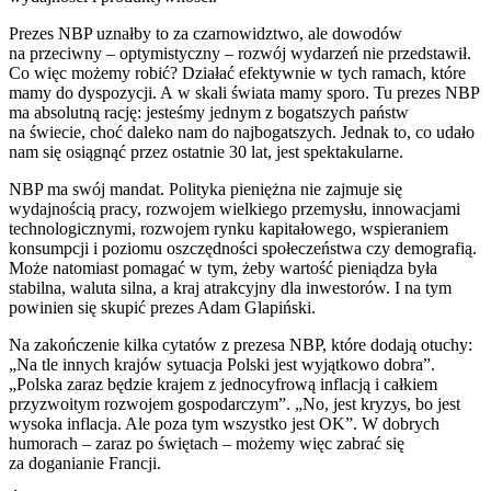
Prezes NBP uznałby to za czarnowidztwo, ale dowodów
na przeciwny – optymistyczny – rozwój wydarzeń nie przedstawił.
Co więc możemy robić? Działać efektywnie w tych ramach, które
mamy do dyspozycji. A w skali świata mamy sporo. Tu prezes NBP
ma absolutną rację: jesteśmy jednym z bogatszych państw
na świecie, choć daleko nam do najbogatszych. Jednak to, co udało
nam się osiągnąć przez ostatnie 30 lat, jest spektakularne.
NBP ma swój mandat. Polityka pieniężna nie zajmuje się
wydajnością pracy, rozwojem wielkiego przemysłu, innowacjami
technologicznymi, rozwojem rynku kapitałowego, wspieraniem
konsumpcji i poziomu oszczędności społeczeństwa czy demografią.
Może natomiast pomagać w tym, żeby wartość pieniądza była
stabilna, waluta silna, a kraj atrakcyjny dla inwestorów. I na tym
powinien się skupić prezes Adam Glapiński.
Na zakończenie kilka cytatów z prezesa NBP, które dodają otuchy:
„Na tle innych krajów sytuacja Polski jest wyjątkowo dobra”.
„Polska zaraz będzie krajem z jednocyfrową inflacją i całkiem
przyzwoitym rozwojem gospodarczym”. „No, jest kryzys, bo jest
wysoka inflacja. Ale poza tym wszystko jest OK”. W dobrych
humorach – zaraz po świętach – możemy więc zabrać się
za doganianie Francji.