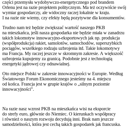
części przemysłu wydobywczo-energetycznego pod brandem
Orlenu jest na razie projektem politycznym. Ma też oczywiście swój
wymiar gospodarczy, ale widoczny raczej lokalnie w kraju.
I na razie nie wiemy, czy efekty będą pozytywne dla konsumentów.
Trudno nam też będzie zwiększać wartość naszego PKB
na mieszkańca, jeśli nasza gospodarka nie będzie miała w zanadrzu
takich lokomotyw innowacyjno-eksportowych jak np. produkcja
(współprodukcja) rakiet, samolotów, samochodów, superszybkich
pociągów, wszelkiego rodzaju uzbrojenia itd. Takie lokomotywy
ma Francja. My raczej jeszcze w skromnym zakresie. A większość
uzbrojenia kupujemy za granicą. Podobnie jest z technologią
energetyki jądrowej czy odnawialnej.
Oto miejsce Polski w zakresie innowacyjności w Europie. Według
Światowego Forum Ekonomicznego jesteśmy na 4. miejscu
od końca. Francja jest w grupie krajów o „silnym poziomie
innowacyjności”.
Na razie nasz wzrost PKB na mieszkańca wisi na eksporcie
do strefy euro, głównie do Niemiec. O kierunkach współpracy
i również o naszym rozwoju decydują inni. Brak nam jeszcze
samodzielności, która jest cechą takich gospodarek jak francuska.