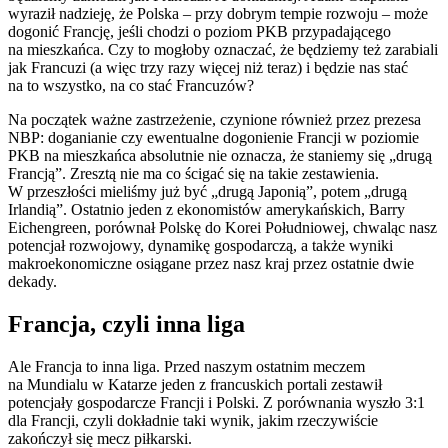
wyraził nadzieję, że Polska – przy dobrym tempie rozwoju – może
dogonić Francję, jeśli chodzi o poziom PKB przypadającego
na mieszkańca. Czy to mogłoby oznaczać, że będziemy też zarabiali
jak Francuzi (a więc trzy razy więcej niż teraz) i będzie nas stać
na to wszystko, na co stać Francuzów?
Na początek ważne zastrzeżenie, czynione również przez prezesa
NBP: doganianie czy ewentualne dogonienie Francji w poziomie
PKB na mieszkańca absolutnie nie oznacza, że staniemy się „drugą
Francją”. Zresztą nie ma co ścigać się na takie zestawienia.
W przeszłości mieliśmy już być „drugą Japonią”, potem „drugą
Irlandią”. Ostatnio jeden z ekonomistów amerykańskich, Barry
Eichengreen, porównał Polskę do Korei Południowej, chwaląc nasz
potencjał rozwojowy, dynamikę gospodarczą, a także wyniki
makroekonomiczne osiągane przez nasz kraj przez ostatnie dwie
dekady.
Francja, czyli inna liga
Ale Francja to inna liga. Przed naszym ostatnim meczem
na Mundialu w Katarze jeden z francuskich portali zestawił
potencjały gospodarcze Francji i Polski. Z porównania wyszło 3:1
dla Francji, czyli dokładnie taki wynik, jakim rzeczywiście
zakończył się mecz piłkarski.