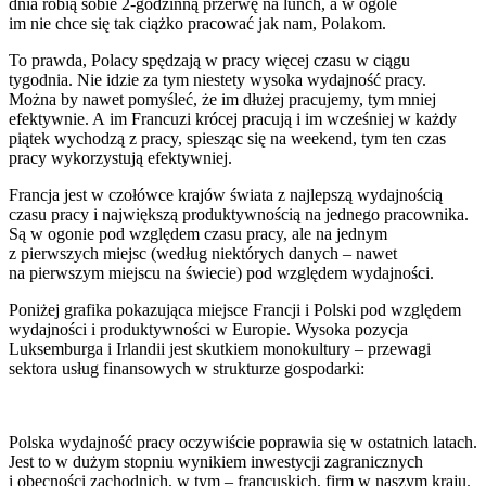
dnia robią sobie 2-godzinną przerwę na lunch, a w ogóle
im nie chce się tak ciążko pracować jak nam, Polakom.
To prawda, Polacy spędzają w pracy więcej czasu w ciągu
tygodnia. Nie idzie za tym niestety wysoka wydajność pracy.
Można by nawet pomyśleć, że im dłużej pracujemy, tym mniej
efektywnie. A im Francuzi krócej pracują i im wcześniej w każdy
piątek wychodzą z pracy, spiesząc się na weekend, tym ten czas
pracy wykorzystują efektywniej.
Francja jest w czołówce krajów świata z najlepszą wydajnością
czasu pracy i największą produktywnością na jednego pracownika.
Są w ogonie pod względem czasu pracy, ale na jednym
z pierwszych miejsc (według niektórych danych – nawet
na pierwszym miejscu na świecie) pod względem wydajności.
Poniżej grafika pokazująca miejsce Francji i Polski pod względem
wydajności i produktywności w Europie. Wysoka pozycja
Luksemburga i Irlandii jest skutkiem monokultury – przewagi
sektora usług finansowych w strukturze gospodarki:
Polska wydajność pracy oczywiście poprawia się w ostatnich latach.
Jest to w dużym stopniu wynikiem inwestycji zagranicznych
i obecności zachodnich, w tym – francuskich, firm w naszym kraju.