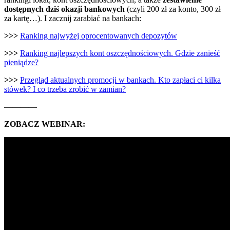
dostępnych dziś okazji bankowych
(czyli 200 zł za konto, 300 zł
za kartę…). I zacznij zarabiać na bankach:
>>>
Ranking najwyżej oprocentowanych depozytów
>>>
Ranking najlepszych kont oszczędnościowych. Gdzie zanieść
pieniądze?
>>>
Przegląd aktualnych promocji w bankach. Kto zapłaci ci kilka
stówek? I co trzeba zrobić w zamian?
————
ZOBACZ WEBINAR: