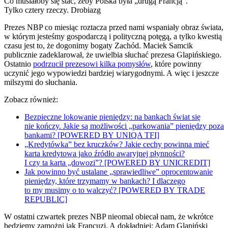
Co musiałoby się stać, żeby Polska była „drugą Francją”.
Tylko cztery rzeczy. Drobiazg
Prezes NBP co miesiąc roztacza przed nami wspaniały obraz świata,
w którym jesteśmy gospodarczą i polityczną potęgą, a tylko kwestią
czasu jest to, że dogonimy bogaty Zachód. Maciek Samcik
publicznie zadeklarował, że uwielbia słuchać prezesa Glapińskiego.
Ostatnio
podrzucił prezesowi kilka pomysłów
, które powinny
uczynić jego wypowiedzi bardziej wiarygodnymi. A więc i jeszcze
milszymi do słuchania.
Zobacz również:
Bezpieczne lokowanie pieniędzy: na bankach świat się
nie kończy. Jakie są możliwości „parkowania” pieniędzy poza
bankami? [POWERED BY UNIQA TFI]
„Kredytówka” bez kruczków? Jakie cechy powinna mieć
karta kredytowa jako źródło awaryjnej płynności?
I czy ta karta „dowozi”? [POWERED BY UNICREDIT]
Jak powinno być ustalane „sprawiedliwe” oprocentowanie
pieniędzy, które trzymamy w bankach? I dlaczego
to my musimy o to walczyć? [POWERED BY TRADE
REPUBLIC]
W ostatni czwartek prezes NBP nieomal obiecał nam, że wkrótce
będziemy zamożni jak Francuzi. A dokładniej: Adam Glapiński