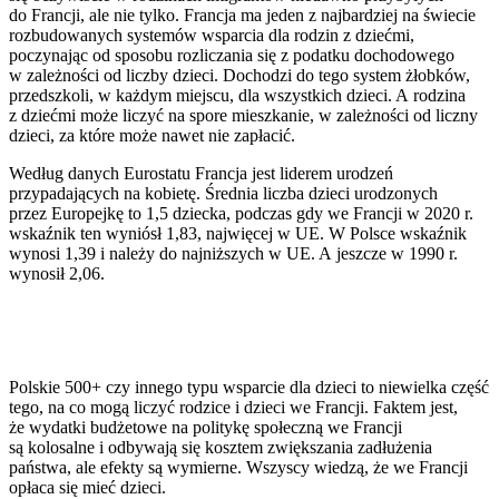
do Francji, ale nie tylko. Francja ma jeden z najbardziej na świecie
rozbudowanych systemów wsparcia dla rodzin z dziećmi,
poczynając od sposobu rozliczania się z podatku dochodowego
w zależności od liczby dzieci. Dochodzi do tego system żłobków,
przedszkoli, w każdym miejscu, dla wszystkich dzieci. A rodzina
z dziećmi może liczyć na spore mieszkanie, w zależności od liczny
dzieci, za które może nawet nie zapłacić.
Według danych Eurostatu Francja jest liderem urodzeń
przypadających na kobietę. Średnia liczba dzieci urodzonych
przez Europejkę to 1,5 dziecka, podczas gdy we Francji w 2020 r.
wskaźnik ten wyniósł 1,83, najwięcej w UE. W Polsce wskaźnik
wynosi 1,39 i należy do najniższych w UE. A jeszcze w 1990 r.
wynosił 2,06.
Polskie 500+ czy innego typu wsparcie dla dzieci to niewielka część
tego, na co mogą liczyć rodzice i dzieci we Francji. Faktem jest,
że wydatki budżetowe na politykę społeczną we Francji
są kolosalne i odbywają się kosztem zwiększania zadłużenia
państwa, ale efekty są wymierne. Wszyscy wiedzą, że we Francji
opłaca się mieć dzieci.