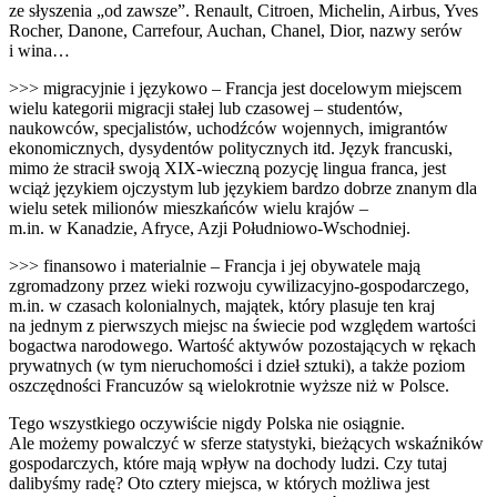
ze słyszenia „od zawsze”. Renault, Citroen, Michelin, Airbus, Yves
Rocher, Danone, Carrefour, Auchan, Chanel, Dior, nazwy serów
i wina…
>>> migracyjnie i językowo – Francja jest docelowym miejscem
wielu kategorii migracji stałej lub czasowej – studentów,
naukowców, specjalistów, uchodźców wojennych, imigrantów
ekonomicznych, dysydentów politycznych itd. Język francuski,
mimo że stracił swoją XIX-wieczną pozycję lingua franca, jest
wciąż językiem ojczystym lub językiem bardzo dobrze znanym dla
wielu setek milionów mieszkańców wielu krajów –
m.in. w Kanadzie, Afryce, Azji Południowo-Wschodniej.
>>> finansowo i materialnie – Francja i jej obywatele mają
zgromadzony przez wieki rozwoju cywilizacyjno-gospodarczego,
m.in. w czasach kolonialnych, majątek, który plasuje ten kraj
na jednym z pierwszych miejsc na świecie pod względem wartości
bogactwa narodowego. Wartość aktywów pozostających w rękach
prywatnych (w tym nieruchomości i dzieł sztuki), a także poziom
oszczędności Francuzów są wielokrotnie wyższe niż w Polsce.
Tego wszystkiego oczywiście nigdy Polska nie osiągnie.
Ale możemy powalczyć w sferze statystyki, bieżących wskaźników
gospodarczych, które mają wpływ na dochody ludzi. Czy tutaj
dalibyśmy radę? Oto cztery miejsca, w których możliwa jest