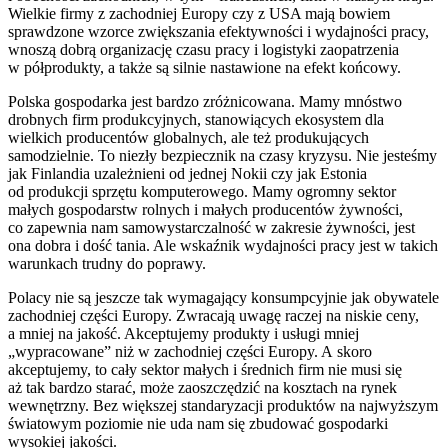
Wielkie firmy z zachodniej Europy czy z USA mają bowiem
sprawdzone wzorce zwiększania efektywności i wydajności pracy,
wnoszą dobrą organizację czasu pracy i logistyki zaopatrzenia
w półprodukty, a także są silnie nastawione na efekt końcowy.
Polska gospodarka jest bardzo zróżnicowana. Mamy mnóstwo
drobnych firm produkcyjnych, stanowiących ekosystem dla
wielkich producentów globalnych, ale też produkujących
samodzielnie. To niezły bezpiecznik na czasy kryzysu. Nie jesteśmy
jak Finlandia uzależnieni od jednej Nokii czy jak Estonia
od produkcji sprzętu komputerowego. Mamy ogromny sektor
małych gospodarstw rolnych i małych producentów żywności,
co zapewnia nam samowystarczalność w zakresie żywności, jest
ona dobra i dość tania. Ale wskaźnik wydajności pracy jest w takich
warunkach trudny do poprawy.
Polacy nie są jeszcze tak wymagający konsumpcyjnie jak obywatele
zachodniej części Europy. Zwracają uwagę raczej na niskie ceny,
a mniej na jakość. Akceptujemy produkty i usługi mniej
„wypracowane” niż w zachodniej części Europy. A skoro
akceptujemy, to cały sektor małych i średnich firm nie musi się
aż tak bardzo starać, może zaoszczędzić na kosztach na rynek
wewnętrzny. Bez większej standaryzacji produktów na najwyższym
światowym poziomie nie uda nam się zbudować gospodarki
wysokiej jakości.