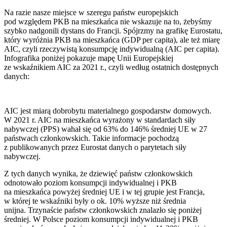
Na razie nasze miejsce w szeregu państw europejskich
pod względem PKB na mieszkańca nie wskazuje na to, żebyśmy
szybko nadgonili dystans do Francji. Spójrzmy na grafikę Eurostatu,
który wyróżnia PKB na mieszkańca (GDP per capita), ale też miarę
AIC, czyli rzeczywistą konsumpcję indywidualną (AIC per capita).
Infografika poniżej pokazuje mapę Unii Europejskiej
ze wskaźnikiem AIC za 2021 r., czyli według ostatnich dostępnych
danych:
AIC jest miarą dobrobytu materialnego gospodarstw domowych.
W 2021 r. AIC na mieszkańca wyrażony w standardach siły
nabywczej (PPS) wahał się od 63% do 146% średniej UE w 27
państwach członkowskich. Takie informacje pochodzą
z publikowanych przez Eurostat danych o parytetach siły
nabywczej.
Z tych danych wynika, że dziewięć państw członkowskich
odnotowało poziom konsumpcji indywidualnej i PKB
na mieszkańca powyżej średniej UE i w tej grupie jest Francja,
w której te wskaźniki były o ok. 10% wyższe niż średnia
unijna. Trzynaście państw członkowskich znalazło się poniżej
średniej. W Polsce poziom konsumpcji indywidualnej i PKB