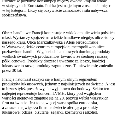
Różnice w poziomie konsumpcji między dwoma krajami widać
w statystykach Eurostatu. Polska jest na jednym z ostatnich miejsc
w tej kategorii. Liczy się oczywiście zamożność i siła nabywcza
społeczeństwa.
Obraz handlu we Francji kontrastuje z widokiem ulic wielu polskich
miast. Wystarczy spojrzeć na wielkie handlowe niegdyś ulice stolicy
naszego kraju. Ulica Marszałkowska i Aleje Jerozolimskie
w Warszawie, ścisłe centrum europejskiej metropolii – to ulice
pozbawione handlu. W galeriach handlowych dominują produkty
wielkich światowych producentów towarów ze średniej i niższej
półki cenowej. Produkty droższe i uważane za lepsze, bardziej
luksusowe to raczej produkty zagraniczne. Tu niewiele się zmieniło
przez 30 lat.
Francja natomiast szczyci się własnym silnym segmentem
produktów luksusowych, jednym z najsilniejszych na świecie. A jest
to biznes tyleż prestiżowy, ile wyjątkowo dochodowy. Sektor ten
najlepiej reprezentuje koncern LVMH, który pod względem
wartości giełdowej znajduje się na 20. pozycji wśród wszystkich
firm na świecie. Jest to najwięcej warta spółka europejska,
a zarazem największa firma na świecie oferująca produkty
luksusowe: odzież, biżuterię, zegarki, kosmetyki i alkohol.