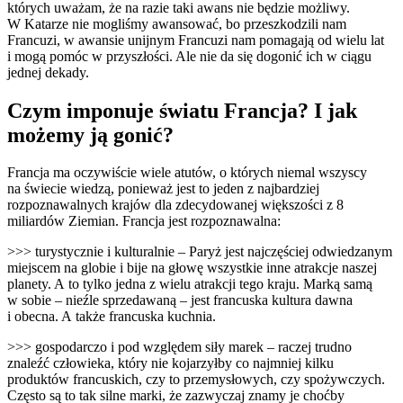
których uważam, że na razie taki awans nie będzie możliwy.
W Katarze nie mogliśmy awansować, bo przeszkodzili nam
Francuzi, w awansie unijnym Francuzi nam pomagają od wielu lat
i mogą pomóc w przyszłości. Ale nie da się dogonić ich w ciągu
jednej dekady.
Czym imponuje światu Francja? I jak
możemy ją gonić?
Francja ma oczywiście wiele atutów, o których niemal wszyscy
na świecie wiedzą, ponieważ jest to jeden z najbardziej
rozpoznawalnych krajów dla zdecydowanej większości z 8
miliardów Ziemian. Francja jest rozpoznawalna:
>>> turystycznie i kulturalnie – Paryż jest najczęściej odwiedzanym
miejscem na globie i bije na głowę wszystkie inne atrakcje naszej
planety. A to tylko jedna z wielu atrakcji tego kraju. Marką samą
w sobie – nieźle sprzedawaną – jest francuska kultura dawna
i obecna. A także francuska kuchnia.
>>> gospodarczo i pod względem siły marek – raczej trudno
znaleźć człowieka, który nie kojarzyłby co najmniej kilku
produktów francuskich, czy to przemysłowych, czy spożywczych.
Często są to tak silne marki, że zazwyczaj znamy je choćby