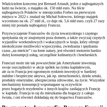
Właścicielem koncernu jest Bernard Arnault, jeden z najbogatszych
ludzi na świecie, o majątku ok. 150 mld euro. Na liście
najbogatszych Polaków w miesięczniku Forbes na pierwszym
miejscu w 2022 r. znalazł się Michał Sołowow, którego majątek
wyceniono na ok. 27 mld zł., co daje ok. 5,6 mld euro, czyli 27 razy
mniej niż posiada najbogatszy Francuz.
Przyzwyczajenie Francuzów do życia towarzyskiego i częstego
spotykania się ze znajomymi poza domem, a także zwyczaj częstych
wyjazdów weekendowych i wakacyjnych w kraju, który oferuje
nieskończone możliwości wypoczynku, zwiedzania i spędzania
czasu „na mieście” i na łonie natury, jest również motorem bardzo
dużej konsumpcji usług, szczególnie kulinarnych i hotelarskich.
Francuzi może nie tak powszechnie jak Amerykanie inwestują
swoje oszczędności w akcje spółek na rynku kapitałowym,
ale za to Francja jest ogromnym rynkiem inwestycji w bardziej
stabilne i bezpieczne aktywa, jak np. nieruchomości, dzieła sztuki,
produkty emerytalne, ubezpieczenia zdrowotne, na życie. Wszystkie
mechanizmy konsumpcji wspomagane są oczywiście
przez bogatych rezydentów z innych krajów zasilających Francję
w kapitały. Francja to raj do mieszkania dla bogaczy z całego
świata, i oni również dokładają się do bogactwa Francuzów.