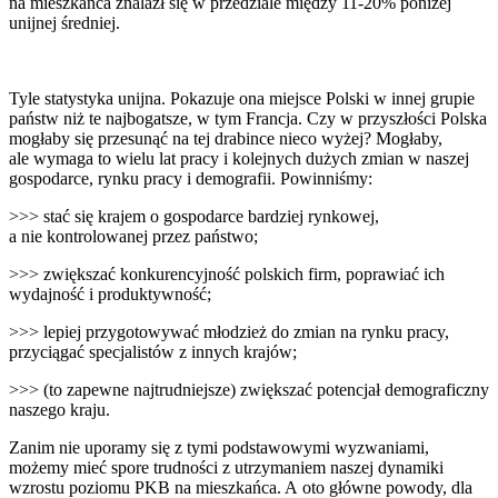
na mieszkańca znalazł się w przedziale między 11-20% poniżej
unijnej średniej.
Tyle statystyka unijna. Pokazuje ona miejsce Polski w innej grupie
państw niż te najbogatsze, w tym Francja. Czy w przyszłości Polska
mogłaby się przesunąć na tej drabince nieco wyżej? Mogłaby,
ale wymaga to wielu lat pracy i kolejnych dużych zmian w naszej
gospodarce, rynku pracy i demografii. Powinniśmy:
>>> stać się krajem o gospodarce bardziej rynkowej,
a nie kontrolowanej przez państwo;
>>> zwiększać konkurencyjność polskich firm, poprawiać ich
wydajność i produktywność;
>>> lepiej przygotowywać młodzież do zmian na rynku pracy,
przyciągać specjalistów z innych krajów;
>>> (to zapewne najtrudniejsze) zwiększać potencjał demograficzny
naszego kraju.
Zanim nie uporamy się z tymi podstawowymi wyzwaniami,
możemy mieć spore trudności z utrzymaniem naszej dynamiki
wzrostu poziomu PKB na mieszkańca. A oto główne powody, dla