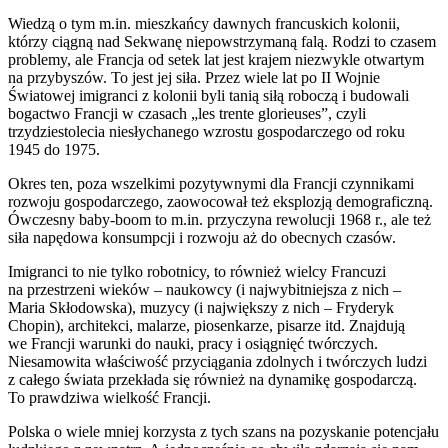
Wiedzą o tym m.in. mieszkańcy dawnych francuskich kolonii,
którzy ciągną nad Sekwanę niepowstrzymaną falą. Rodzi to czasem
problemy, ale Francja od setek lat jest krajem niezwykle otwartym
na przybyszów. To jest jej siła. Przez wiele lat po II Wojnie
Światowej imigranci z kolonii byli tanią siłą roboczą i budowali
bogactwo Francji w czasach „les trente glorieuses”, czyli
trzydziestolecia niesłychanego wzrostu gospodarczego od roku
1945 do 1975.
Okres ten, poza wszelkimi pozytywnymi dla Francji czynnikami
rozwoju gospodarczego, zaowocował też eksplozją demograficzną.
Ówczesny baby-boom to m.in. przyczyna rewolucji 1968 r., ale też
siła napędowa konsumpcji i rozwoju aż do obecnych czasów.
Imigranci to nie tylko robotnicy, to również wielcy Francuzi
na przestrzeni wieków – naukowcy (i najwybitniejsza z nich –
Maria Skłodowska), muzycy (i największy z nich – Fryderyk
Chopin), architekci, malarze, piosenkarze, pisarze itd. Znajdują
we Francji warunki do nauki, pracy i osiągnięć twórczych.
Niesamowita właściwość przyciągania zdolnych i twórczych ludzi
z całego świata przekłada się również na dynamikę gospodarczą.
To prawdziwa wielkość Francji.
Polska o wiele mniej korzysta z tych szans na pozyskanie potencjału