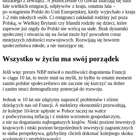
ludzkiego z zewnątrz. A jednocześnie co chwila zdarzają się nam
fale wielkich emigracji, odpływów z kraju, ostatnia fala –
po wstąpieniu Polski do Unii Europejskiej, kiedy wyjechało z kraju
1-2 mln młodych osób. Ci emigranci zakładali rodziny już poza
Polską, w Wielkiej Brytanii czy Irlandii rodziły się dzieci, które
zapewne już nigdy do Polski nie wrócą na stałe. Brak dynamiki
społecznej i otwarcia się na świat może być powodem coraz
mniejszych zdolności rozwojowych. Rozwijają się bowiem
społeczeństwa młode, a nie starzejące się.
Wszystko w życiu ma swój porządek
Jeśli więc prezes NBP mówił o możliwości dogonienia Francji
w ciągu 10 lat, to może miał na myśli, że byłby to ostatni moment
zanim polskie społeczeństwo nie zacznie się kurczyć na dobre
i zanim straci demograficzny potencjał do rozwoju.
Jednak w 10 lat nie zdążymy naprawić problemów i różnic
dzielących nas od Francji. A niektórzy ekonomiści przewidują,
że kolejne 10-lecie upłynie w Polsce raczej na walce
z podwyższoną inflacją i z niskim wzrostem gospodarczym,
a nie na doganianiu najbogatszych krajów. Niski poziom inwestycji
krajowych i niski poziom bezpośrednich inwestycji zagranicznych
to słaba perspektywa, gdybyśmy chcieli dokonać kolejnego skoku
wydajności i produktywności.