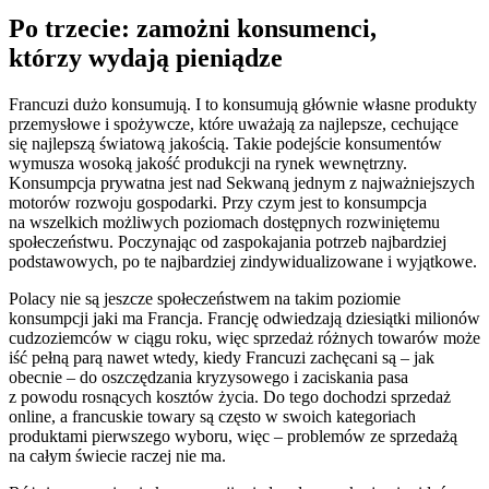
Po trzecie: zamożni konsumenci,
którzy wydają pieniądze
Francuzi dużo konsumują. I to konsumują głównie własne produkty
przemysłowe i spożywcze, które uważają za najlepsze, cechujące
się najlepszą światową jakością. Takie podejście konsumentów
wymusza wosoką jakość produkcji na rynek wewnętrzny.
Konsumpcja prywatna jest nad Sekwaną jednym z najważniejszych
motorów rozwoju gospodarki. Przy czym jest to konsumpcja
na wszelkich możliwych poziomach dostępnych rozwiniętemu
społeczeństwu. Poczynając od zaspokajania potrzeb najbardziej
podstawowych, po te najbardziej zindywidualizowane i wyjątkowe.
Polacy nie są jeszcze społeczeństwem na takim poziomie
konsumpcji jaki ma Francja. Francję odwiedzają dziesiątki milionów
cudzoziemców w ciągu roku, więc sprzedaż różnych towarów może
iść pełną parą nawet wtedy, kiedy Francuzi zachęcani są – jak
obecnie – do oszczędzania kryzysowego i zaciskania pasa
z powodu rosnących kosztów życia. Do tego dochodzi sprzedaż
online, a francuskie towary są często w swoich kategoriach
produktami pierwszego wyboru, więc – problemów ze sprzedażą
na całym świecie raczej nie ma.