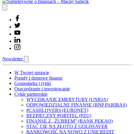
Newsletter
W Twojej sprawie
Porady i domowe finanse
Gospodarka i rynki
Oszczędzanie i inwestowanie
Cykle partnerskie
WYCISKANIE EMERYTURY (UNIQA)
ODPOWIEDZIALNE FINANSE (BNP PARIBAS)
#CASHLOVERS (EURONET)
BEZPIECZNY PORTFEL (PZU)
FINANSE Z „ŻUBREM” (BANK PEKAO)
STAĆ CIĘ NA ZŁOTO Z GOLDSAVER
BANKOWOŚĆ NA NOWO Z UNICREDIT