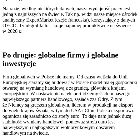
Na razie, według niektórych danych, nasza wydajność pracy jest
jedną z najniższych na świecie. Tak np. widzi nasze miejsce ośrodek
analityczny ExpertMarket (część francuska), korzystający z danych
OECD. Tytuł grafiki to – kraje najmniej produktywne na świecie
w 2020 r.:
Po drugie: globalne firmy i globalne
inwestycje
Firm globalnych w Polsce nie mamy. Od czasu wejścia do Unii
Europejskiej staramy się budować w Polsce model małej gospodarki
otwartej na wymianę handlową z zagranicą, głównie z krajami
europejskimi. W nastawieniu na eksport idziemy śladem naszego
największego partnera handlowego, sąsiada zza Odry. Z tym
że Niemcy są graczem globalnym, liderem w produkcji na eksport
do wielu krajów świata, w tym do USA i Chin. Polska eksportowo
ogranicza się zasadniczo do strefy euro. To daje nam jednak dużą
stabilność wymiany handlowej, ponieważ strefa euro jest
największym i najbogatszym wolnorynkowym obszarem
handlowym na świecie.