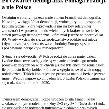
Po czwarte: demografia. Pomaga Francji,
a nie Polsce
Ostatnim wybranym przeze mnie atutem Francji jest demografia.
Nasz kraj w ciągu 30 lat demokracji, wolnego rynku i gospodarki
kapitalistycznej, która wprowadziła nas na tory relatywnej
zamożności w porównaniu do wielu innych krajów na świecie,
stracił przewagi demograficzne, które miał jeszcze na początku lat
90. Wtedy wydawało się, że społeczeństwo polskie jest młode
i dynamiczne, a społeczeństwa zachodniej Europy są stare
i pozbawione perspektyw rozwojowych.
Sytuacja się odwróciła. W Polsce rodzi się coraz mniej dzieci,
i żadne finansowe zachęty nie są w stanie zmienić tego trendu,
ponieważ dotyczy on w tej chwili już nie tyle chęci rodzenia dzieci,
ile po prostu liczby kobiet, które ze względu na swój wiek mogą
rodzić dzieci. Takich kobiet jest po prostu za mało, a będzie jeszcze
mniej. Według najnowszych badań GUS liczba Polaków zmniejszy
się o ok. 4,4 mln do roku 2050.
Tymczasem demografia i liczba urodzeń to siła Francji, kraju
z zakorzenionym modelem rodziny 2+3 czy 2+4. Dużo dzieci rodzi
się oczywiście w rodzinach imigrantów niedawno przybyłych