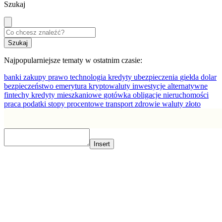
Szukaj
Najpopularniejsze tematy w ostatnim czasie:
banki
zakupy
prawo
technologia
kredyty
ubezpieczenia
giełda
dolar
bezpieczeństwo
emerytura
kryptowaluty
inwestycje alternatywne
fintechy
kredyty mieszkaniowe
gotówka
obligacje
nieruchomości
praca
podatki
stopy procentowe
transport
zdrowie
waluty
złoto
Insert