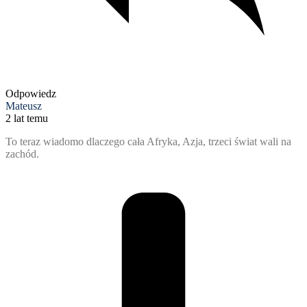
Odpowiedz
Mateusz
2 lat temu
To teraz wiadomo dlaczego cała Afryka, Azja, trzeci świat wali na
zachód.