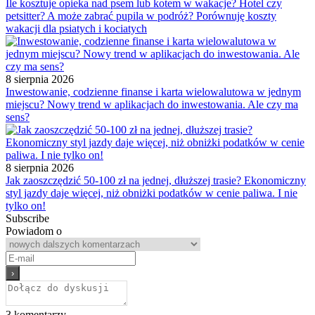
Ile kosztuje opieka nad psem lub kotem w wakacje? Hotel czy
petsitter? A może zabrać pupila w podróż? Porównuję koszty
wakacji dla psiatych i kociatych
8 sierpnia 2026
Inwestowanie, codzienne finanse i karta wielowalutowa w jednym
miejscu? Nowy trend w aplikacjach do inwestowania. Ale czy ma
sens?
8 sierpnia 2026
Jak zaoszczędzić 50-100 zł na jednej, dłuższej trasie? Ekonomiczny
styl jazdy daje więcej, niż obniżki podatków w cenie paliwa. I nie
tylko on!
Subscribe
Powiadom o
3
komentarzy