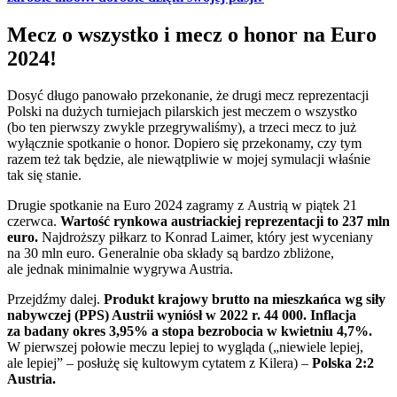
Mecz o wszystko i mecz o honor na Euro
2024!
Dosyć długo panowało przekonanie, że drugi mecz reprezentacji
Polski na dużych turniejach pilarskich jest meczem o wszystko
(bo ten pierwszy zwykle przegrywaliśmy), a trzeci mecz to już
wyłącznie spotkanie o honor. Dopiero się przekonamy, czy tym
razem też tak będzie, ale niewątpliwie w mojej symulacji właśnie
tak się stanie.
Drugie spotkanie na Euro 2024 zagramy z Austrią w piątek 21
czerwca.
Wartość rynkowa austriackiej reprezentacji to 237 mln
euro.
Najdroższy piłkarz to Konrad Laimer, który jest wyceniany
na 30 mln euro. Generalnie oba składy są bardzo zbliżone,
ale jednak minimalnie wygrywa Austria.
Przejdźmy dalej.
Produkt krajowy brutto na mieszkańca wg siły
nabywczej (PPS) Austrii wyniósł w 2022 r. 44 000. Inflacja
za badany okres 3,95% a stopa bezrobocia w kwietniu 4,7%.
W pierwszej połowie meczu lepiej to wygląda („niewiele lepiej,
ale lepiej” – posłużę się kultowym cytatem z Kilera) –
Polska 2:2
Austria.