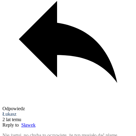
Odpowiedz
Łukasz
2 lat temu
Reply to
Sławek
Nie żartuj, no chyba to oczywiste, że tvp musiało dać plamę.