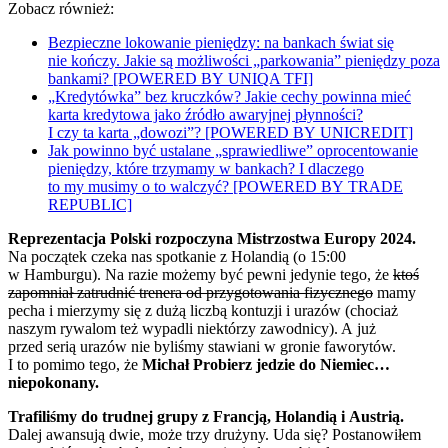
Zobacz również:
Bezpieczne lokowanie pieniędzy: na bankach świat się
nie kończy. Jakie są możliwości „parkowania” pieniędzy poza
bankami? [POWERED BY UNIQA TFI]
„Kredytówka” bez kruczków? Jakie cechy powinna mieć
karta kredytowa jako źródło awaryjnej płynności?
I czy ta karta „dowozi”? [POWERED BY UNICREDIT]
Jak powinno być ustalane „sprawiedliwe” oprocentowanie
pieniędzy, które trzymamy w bankach? I dlaczego
to my musimy o to walczyć? [POWERED BY TRADE
REPUBLIC]
Reprezentacja Polski rozpoczyna Mistrzostwa Europy 2024.
Na początek czeka nas spotkanie z Holandią (o 15:00
w Hamburgu). Na razie możemy być pewni jedynie tego, że
ktoś
zapomniał zatrudnić trenera od przygotowania fizycznego
mamy
pecha i mierzymy się z dużą liczbą kontuzji i urazów (chociaż
naszym rywalom też wypadli niektórzy zawodnicy). A już
przed serią urazów nie byliśmy stawiani w gronie faworytów.
I to pomimo tego, że
Michał Probierz jedzie do Niemiec…
niepokonany.
Trafiliśmy do trudnej grupy z Francją, Holandią i Austrią.
Dalej awansują dwie, może trzy drużyny. Uda się? Postanowiłem