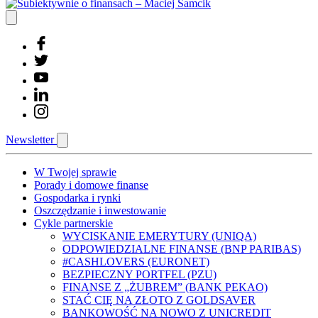
Newsletter
W Twojej sprawie
Porady i domowe finanse
Gospodarka i rynki
Oszczędzanie i inwestowanie
Cykle partnerskie
WYCISKANIE EMERYTURY (UNIQA)
ODPOWIEDZIALNE FINANSE (BNP PARIBAS)
#CASHLOVERS (EURONET)
BEZPIECZNY PORTFEL (PZU)
FINANSE Z „ŻUBREM” (BANK PEKAO)
STAĆ CIĘ NA ZŁOTO Z GOLDSAVER
BANKOWOŚĆ NA NOWO Z UNICREDIT