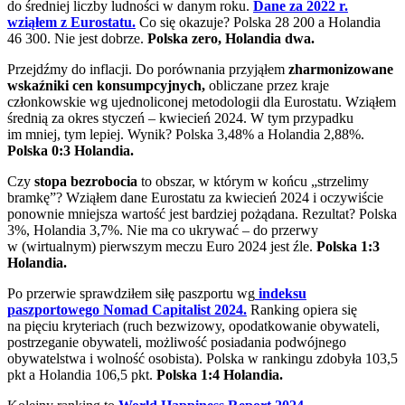
do średniej liczby ludności w danym roku.
Dane za 2022 r.
wziąłem z Eurostatu.
Co się okazuje? Polska 28 200 a Holandia
46 300. Nie jest dobrze.
Polska zero, Holandia dwa.
Przejdźmy do inflacji. Do porównania przyjąłem
zharmonizowane
wskaźniki cen konsumpcyjnych,
obliczane przez kraje
członkowskie wg ujednoliconej metodologii dla Eurostatu. Wziąłem
średnią za okres styczeń – kwiecień 2024. W tym przypadku
im mniej, tym lepiej. Wynik? Polska 3,48% a Holandia 2,88%.
Polska 0:3 Holandia.
Czy
stopa bezrobocia
to obszar, w którym w końcu „strzelimy
bramkę”? Wziąłem dane Eurostatu za kwiecień 2024 i oczywiście
ponownie mniejsza wartość jest bardziej pożądana. Rezultat? Polska
3%, Holandia 3,7%. Nie ma co ukrywać – do przerwy
w (wirtualnym) pierwszym meczu Euro 2024 jest źle.
Polska 1:3
Holandia.
Po przerwie sprawdziłem siłę paszportu wg
indeksu
paszportowego Nomad Capitalist 2024.
Ranking opiera się
na pięciu kryteriach (ruch bezwizowy, opodatkowanie obywateli,
postrzeganie obywateli, możliwość posiadania podwójnego
obywatelstwa i wolność osobista). Polska w rankingu zdobyła 103,5
pkt a Holandia 106,5 pkt.
Polska 1:4 Holandia.