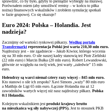
sprawdzić, co by było, gdyby to pieniądze wybiegły na murawę.
Porównałem osiem (aby umożliwić remisy – w końcu to piłka
nożna) finansowych wskaźników i zrobiłem symulację spotkań
w fazie grupowej. Co się okazuje?
Euro 2024: Polska – Holandia. Jest
nadzieja?
Zacznijmy od wartości rynkowej piłkarzy.
Według portalu
Transfermarkt
reprezentacja Polski jest warta 210,30 mln euro.
Najdroższy jest – nie zgadniecie – Jakub Kiwior, którego wycenia
się na 30 mln euro. O sile naszej kadry stanowią też Piotr Zieliński
(22 mln euro) i Marcin Bułka (20 mln euro). Robert Lewandowski,
głównie ze względu na swój wiek, jest warty „zaledwie” 15 mln
euro.
Holendrzy są warci niemal cztery razy więcej – 845 mln euro.
Kto stanowi o sile ich zespołu? Xavi Simons „waży” 80 mln euro
a Matthijs de Ligt 65 mln euro. Łącznie Holandia ma aż 12
zawodników wartych więcej niż nasz najdroższy piłkarz.
Polska
0:1 Holandia.
Kolejnym wskaźnikiem jest
produkt krajowy brutto
na mieszkańca wg siły nabywczej (PPS).
Jest to stosunek PKB