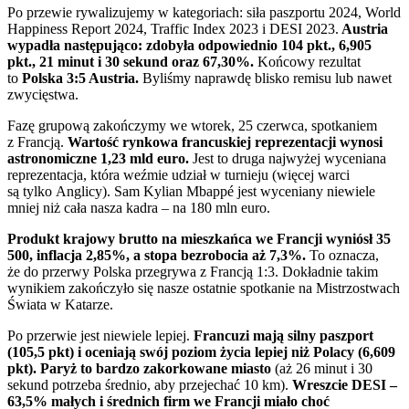
Po przewie rywalizujemy w kategoriach: siła paszportu 2024, World
Happiness Report 2024, Traffic Index 2023 i DESI 2023.
Austria
wypadła następująco: zdobyła odpowiednio 104 pkt., 6,905
pkt., 21 minut i 30 sekund oraz 67,30%.
Końcowy rezultat
to
Polska 3:5 Austria.
Byliśmy naprawdę blisko remisu lub nawet
zwycięstwa.
Fazę grupową zakończymy we wtorek, 25 czerwca, spotkaniem
z Francją.
Wartość rynkowa francuskiej reprezentacji wynosi
astronomiczne 1,23 mld euro.
Jest to druga najwyżej wyceniana
reprezentacja, która weźmie udział w turnieju (więcej warci
są tylko Anglicy). Sam Kylian Mbappé jest wyceniany niewiele
mniej niż cała nasza kadra – na 180 mln euro.
Produkt krajowy brutto na mieszkańca we Francji wyniósł 35
500, inflacja 2,85%, a stopa bezrobocia aż 7,3%.
To oznacza,
że do przerwy Polska przegrywa z Francją 1:3. Dokładnie takim
wynikiem zakończyło się nasze ostatnie spotkanie na Mistrzostwach
Świata w Katarze.
Po przerwie jest niewiele lepiej.
Francuzi mają silny paszport
(105,5 pkt)
i oceniają swój poziom życia lepiej niż Polacy (6,609
pkt).
Paryż to bardzo zakorkowane miasto
(aż 26 minut i 30
sekund potrzeba średnio, aby przejechać 10 km).
Wreszcie DESI –
63,5% małych i średnich firm we Francji miało choć