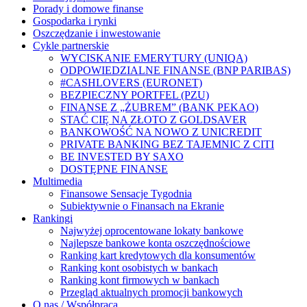
Porady i domowe finanse
Gospodarka i rynki
Oszczędzanie i inwestowanie
Cykle partnerskie
WYCISKANIE EMERYTURY (UNIQA)
ODPOWIEDZIALNE FINANSE (BNP PARIBAS)
#CASHLOVERS (EURONET)
BEZPIECZNY PORTFEL (PZU)
FINANSE Z „ŻUBREM” (BANK PEKAO)
STAĆ CIĘ NA ZŁOTO Z GOLDSAVER
BANKOWOŚĆ NA NOWO Z UNICREDIT
PRIVATE BANKING BEZ TAJEMNIC Z CITI
BE INVESTED BY SAXO
DOSTĘPNE FINANSE
Multimedia
Finansowe Sensacje Tygodnia
Subiektywnie o Finansach na Ekranie
Rankingi
Najwyżej oprocentowane lokaty bankowe
Najlepsze bankowe konta oszczędnościowe
Ranking kart kredytowych dla konsumentów
Ranking kont osobistych w bankach
Ranking kont firmowych w bankach
Przegląd aktualnych promocji bankowych
O nas / Współpraca