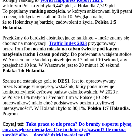
Kolejny ranking to
World Happiness Report 2024,
w którym Polska zdobyła 6,442 pkt., a Holandia 7,319 pkt.
To popularny
ranking szczęścia,
w którym ankietowani byli pytani
o ocenę ich życia w skali od 0 do 10. Wygląda na to,
że to Holendrzy są bardziej zadowoleni z życia.
Polska 1:5
Holandia.
Przejdźmy do bardziej abstrakcyjnego rankingu – może znamy się
chociaż na motoryzacji.
Traffic Index 2023
przygotowany
przez TomTom
ocenia miasta na całym świecie pod kątem
natężenia ruchu i czasu podróży.
Do porównania wziąłem stolice.
W Amsterdamie średnio potrzebujemy 17 minut i 10 sekund, aby
przejechać 10 km. W Warszawie jest to 20 minut i 20 sekund.
Polaka 1:6 Holandia.
Szansa na ostatniego gola to
DESI
. Jest to, opracowywany
przez Komisję Europejską, wskaźnik, który podsumowuje
konkurencyjność cyfrową państw członkowskich. W 2023 r.
w Polsce 61% małych i średnich firm w Polsce (10-249
pracowników) miało choć podstawowy poziom „cyfrowej
intensywności”. W Holandii było to 80,1%.
Polska 1:7 Holandia.
Pogrom.
Czytaj też:
Taka praca to nie praca? Do branży e-sportu płyną
coraz większe pieniądze. Czy to dobry (e-)zawód? Ile można
zarobić albo… dorobić dzięki swojej pasji?