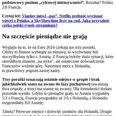
podstawowy poziom „cyfrowej intensywności”.
Rezultat? Polska
2:6 Francja.
Czytaj też:
Viaplay mówi „pas”, Netflix próbuje wycisnąć
więcej z Polaka, a SkyShowtime liczy na cud. Jaka przyszłość
czeka polski rynek streamingu?
Na szczęście pieniądze nie grają
Wygląda na to, że na Euro 2024 czekają nas trzy porażki.
Gdyby to finanse wybiegły na murawę, to wyrównany bój
stoczylibyśmy tylko z Austrią. Z Francją byłoby dużo sytuacji, które
określiłbym mianem „na styku”, ale ostatecznie doświadczenie
Francuzów weźmie górę. Natomiast mecz z Holandią,
to prawdziwy pogrom naszej kadry.
Trzy porażki oznaczają ostatnie miejsce w grupie i brak
jakichkolwiek szans na awans do fazy pucharowej
(awansują
dwa zespoły, a trzeci ma szansę na awans). Dla formalności dodam
pozostałe wyniki. Gdyby to pieniądze grały, to Austria wygrałaby
5:3 z Francją, Francja przegrałaby aż 2:6 z Holandią, a Holandia
rozgromiłaby 8:0 Austrię.
Tabela? Pierwsze miejsce i dziewięć punktów dla Holandii. Drugie