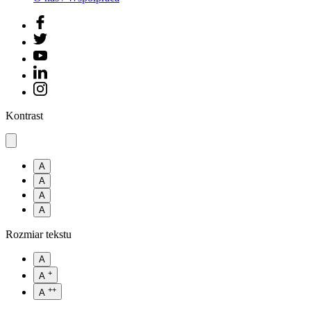
Kontrast
A
A
A
A
Rozmiar tekstu
A
+
A
++
A