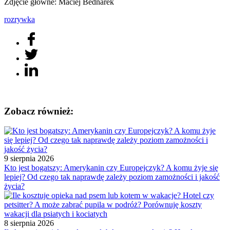
Zdjęcie główne: Maciej Bednarek
rozrywka
Zobacz również:
9 sierpnia 2026
Kto jest bogatszy: Amerykanin czy Europejczyk? A komu żyje się
lepiej? Od czego tak naprawdę zależy poziom zamożności i jakość
życia?
8 sierpnia 2026