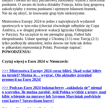
miejsce i awans do fazy pucharowej zdobyłaby Austria z sześcioma
punktami. O awans do końca drżałaby Francja, która fazę grupową
zakończyłaby z trzema punktami i ujemnym bilansem bramek.
Nie da się ukryć, że losowanie grup było niekorzystne.
Mistrzostwa Europy 2024 to jedno z największych wydarzeń
sportowych w tym roku (chociaż równolegle odbędzie się Copa
América, a w drugiej połowie wakacji Igrzyska Olimpijskie
w Paryżu). Na szczęście to nie pieniądze grają. Futbol lubi
niespodzianki. Udane sparingi z Ukrainą (3:1) oraz Turcją (2:1)
tylko podkręciły atmosferę, która dawno nie była tak dobra
w piłkarskiej reprezentacji Polski. Pozostaje napisać:
POWODZENIA!
Czytaj więcej o Euro 2024 w Niemczech:
>>> Mistrzostwa Europy 2024 coraz bliżej. Skąd wziąć bilety
na turniej? Można je… wygrać. Oto aktualny przegląd
promocji na Euro 2024!
>>> Podczas Euro 2024 bukmacherzy „zakładają się” niemal
o wszystko. Ile można zarobić, jeśli Polska wyjdzie z grupy, nagi
kibic wbiegnie na murawę lub Szymon Marciniak podyktuje
rzut karny? Sprawdzam kursy!