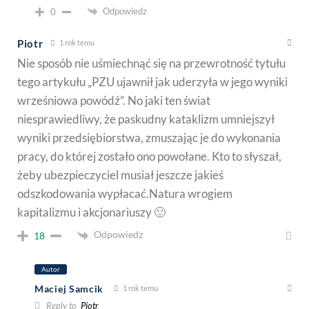
Odpowiedz
0
Piotr
1 rok temu
Nie sposób nie uśmiechnąć się na przewrotność tytułu
tego artykułu „PZU ujawnił jak uderzyła w jego wyniki
wrześniowa powódź”. No jaki ten świat
niesprawiedliwy, że paskudny kataklizm umniejszył
wyniki przedsiębiorstwa, zmuszając je do wykonania
pracy, do której zostało ono powołane. Kto to słyszał,
żeby ubezpieczyciel musiał jeszcze jakieś
odszkodowania wypłacać.Natura wrogiem
kapitalizmu i akcjonariuszy 🙂
Odpowiedz
18
Autor
Maciej Samcik
1 rok temu
Reply to
Piotr