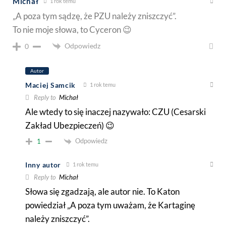
Michał
1 rok temu
„A poza tym sądzę, że PZU należy zniszczyć”.
To nie moje słowa, to Cyceron 😉
Odpowiedz
0
Autor
Maciej Samcik
1 rok temu
Reply to
Michał
Ale wtedy to się inaczej nazywało: CZU (Cesarski
Zakład Ubezpieczeń) 😉
Odpowiedz
1
Inny autor
1 rok temu
Reply to
Michał
Słowa się zgadzają, ale autor nie. To Katon
powiedział „A poza tym uważam, że Kartaginę
należy zniszczyć”.