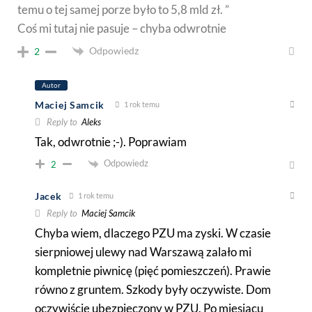
temu o tej samej porze było to 5,8 mld zł. ”
Coś mi tutaj nie pasuje – chyba odwrotnie
Odpowiedz
2
Autor
Maciej Samcik
1 rok temu
Reply to
Aleks
Tak, odwrotnie ;-). Poprawiam
Odpowiedz
2
Jacek
1 rok temu
Reply to
Maciej Samcik
Chyba wiem, dlaczego PZU ma zyski. W czasie
sierpniowej ulewy nad Warszawą zalało mi
kompletnie piwnicę (pięć pomieszczeń). Prawie
równo z gruntem. Szkody były oczywiste. Dom
oczywiście ubezpieczony w PZU. Po miesiącu