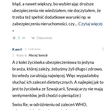
błąd, a nawet większy, bo wybierając droższe
ubezpieczenia nie wiedziałem, nie doczytałem, że
trzeba też spełnić dodatkowe warunki np. w
zabezpieczeniu nieruchomości, czy
…
Czytaj więcej
»
Odpowiedz
7
Kamil
1 rok temu
Reply to
Maciej Samcik
A z kolei życiówka ubezpieczeniowa to jedyna
branża, której zależy, żebyśmy żyli długo i zdrowo,
bo wtedy zarabiają najwięcej. Więc wypadałoby
słuchać ich zaleceń dietetycznych. A najlepiej jak to
jest to życiówka ze Szwajcarii, Szwajcarzy nie mają
sentymentów, jeśli chodzi o pieniądze:)
Swiss Re, w odróźnieniu od zaleceń WHO,