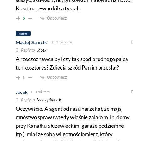
Koszt na pewno kilka tys. ał.
Odpowiedz
3
Autor
Maciej Samcik
1 rok temu
Reply to
Jacek
A rzeczoznawca był czy tak spod brudnego palca
ten kosztorys? Zdjęcia szkód Pan im przesłał?
Odpowiedz
0
Jacek
1 rok temu
Reply to
Maciej Samcik
Oczywiście. A agent od razu narzekał, że mają
mnóstwo spraw (wtedy właśnie zalało m. in. domy
przy Kanałku Służewieckim, garaże podziemne
itp.), miał ze sobą wilgotnościomierz, który