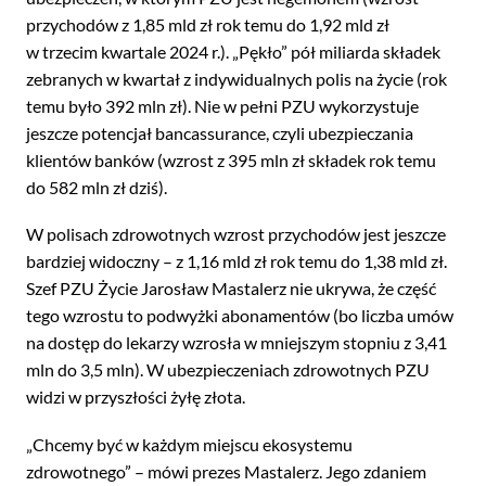
przychodów z 1,85 mld zł rok temu do 1,92 mld zł
w trzecim kwartale 2024 r.). „Pękło” pół miliarda składek
zebranych w kwartał z indywidualnych polis na życie (rok
temu było 392 mln zł). Nie w pełni PZU wykorzystuje
jeszcze potencjał bancassurance, czyli ubezpieczania
klientów banków (wzrost z 395 mln zł składek rok temu
do 582 mln zł dziś).
W polisach zdrowotnych wzrost przychodów jest jeszcze
bardziej widoczny – z 1,16 mld zł rok temu do 1,38 mld zł.
Szef PZU Życie Jarosław Mastalerz nie ukrywa, że część
tego wzrostu to podwyżki abonamentów (bo liczba umów
na dostęp do lekarzy wzrosła w mniejszym stopniu z 3,41
mln do 3,5 mln). W ubezpieczeniach zdrowotnych PZU
widzi w przyszłości żyłę złota.
„Chcemy być w każdym miejscu ekosystemu
zdrowotnego” – mówi prezes Mastalerz. Jego zdaniem