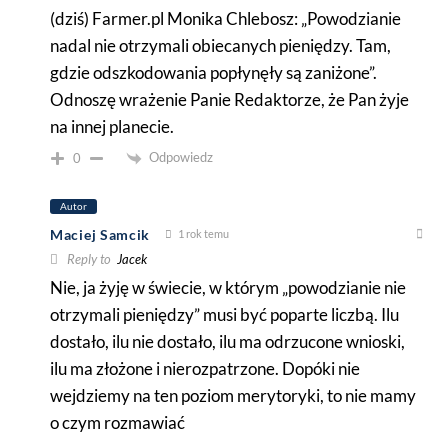
(dziś) Farmer.pl Monika Chlebosz: „Powodzianie
nadal nie otrzymali obiecanych pieniędzy. Tam,
gdzie odszkodowania popłynęły są zaniżone”.
Odnoszę wrażenie Panie Redaktorze, że Pan żyje
na innej planecie.
Odpowiedz
0
Autor
Maciej Samcik
1 rok temu
Reply to
Jacek
Nie, ja żyję w świecie, w którym „powodzianie nie
otrzymali pieniędzy” musi być poparte liczbą. Ilu
dostało, ilu nie dostało, ilu ma odrzucone wnioski,
ilu ma złożone i nierozpatrzone. Dopóki nie
wejdziemy na ten poziom merytoryki, to nie mamy
o czym rozmawiać