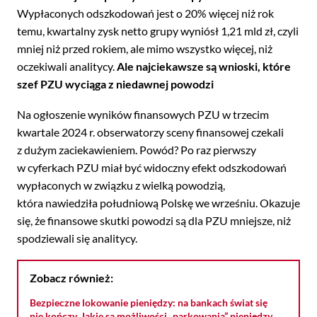
Wypłaconych odszkodowań jest o 20% więcej niż rok
temu, kwartalny zysk netto grupy wyniósł 1,21 mld zł, czyli
mniej niż przed rokiem, ale mimo wszystko więcej, niż
oczekiwali analitycy.
Ale najciekawsze są wnioski, które
szef PZU wyciąga z niedawnej powodzi
Na ogłoszenie wyników finansowych PZU w trzecim
kwartale 2024 r. obserwatorzy sceny finansowej czekali
z dużym zaciekawieniem. Powód? Po raz pierwszy
w cyferkach PZU miał być widoczny efekt odszkodowań
wypłaconych w związku z wielką powodzią,
która nawiedziła południową Polskę we wrześniu. Okazuje
się, że finansowe skutki powodzi są dla PZU mniejsze, niż
spodziewali się analitycy.
Zobacz również:
Bezpieczne lokowanie pieniędzy: na bankach świat się
nie kończy. Jakie są możliwości „parkowania” pieniędzy