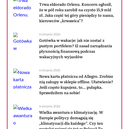
Trwa eldorado Orlenu. Koncern ogłosił,
że w pół roku zarobił na czysto 15,9 mld
zł. Jaka część tej góry pieniędzy to nasza,
kierowców „krwawica”?
6 sierpnia 2026
Gotówka w wakacje: jak nie zostać z
pustym portfelem? 12 zasad zarządzania
płynnością finansową podczas
wakacyjnych wyjazdów
6 sierpnia 2026
Nowa karta płatnicza od Allegro. Zrobisz
nią zakupy w sklepie offline. Ułatwienie?
Jeśli często kupujesz, to… pułapka.
Sprawdziłem na sobie!
6 sierpnia 2026
Wielka awantura o klimatyzację. W
Europie politycy domagają się
„klimatyzacji dla każdego”. Czy ten
postulat pojawi się też w Polsce? To