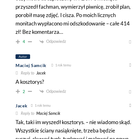
przyszedł fachman, wymierzył piwnicę, zrobił plan,
porobił masę zdjęć. I cisza. Po moich licznych
monitach wypłacono mi odszkodowanie – całe 414
zł! Bez komentarza…
Odpowiedz
4
Autor
Maciej Samcik
1 rok temu
Reply to
Jacek
A kosztorys?
Odpowiedz
2
Jacek
1 rok temu
Reply to
Maciej Samcik
Tak, taki im wyszedł kosztorys. – nie wiadomo skąd.
Wszystkie ściany nasiąknięte, trzeba będzie
suszyć, skuwać tynk, tynkować i malować na nowo.