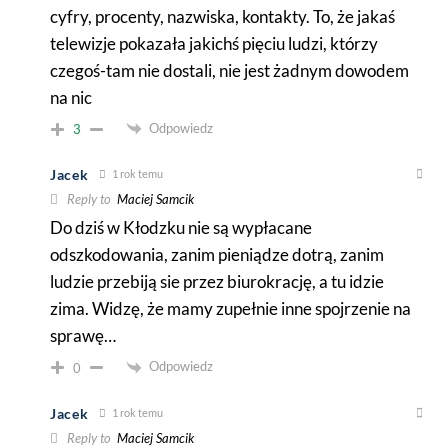
cyfry, procenty, nazwiska, kontakty. To, że jakaś
telewizje pokazała jakichś pięciu ludzi, którzy
czegoś-tam nie dostali, nie jest żadnym dowodem
na nic
Odpowiedz
3
Jacek
1 rok temu
Reply to
Maciej Samcik
Do dziś w Kłodzku nie są wypłacane
odszkodowania, zanim pieniądze dotrą, zanim
ludzie przebiją sie przez biurokrację, a tu idzie
zima. Widzę, że mamy zupełnie inne spojrzenie na
sprawę…
Odpowiedz
0
Jacek
1 rok temu
Reply to
Maciej Samcik