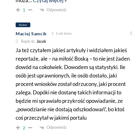
moża
…
Czytaj więcej »
Odpowiedz
1
Autor
Maciej Samcik
1 rok temu
Reply to
Jacek
Ja też czytałem jakieś artykuły i widziałem jakieś
reportaże, ale – na miłość Boską – to nie jest żaden
dowód na cokolwiek. Dowodem są statystyki. Ile
osób jest uprawnionych, ile osób dostało, jaki
procent wniosków został odrzucony, jaki procent
zalega. Dopóki nie dostanę takich informacji to
będzie mi sprawiało przykrość opowiadanie, ze
„powodzianie nie dostają odszkodowań”, bo ktoś
coś przeczytał w jakimś portalu
Odpowiedz
2