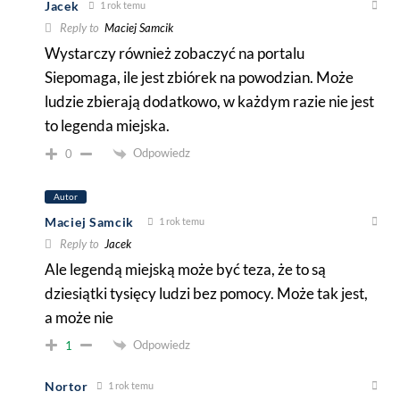
Jacek
1 rok temu
Reply to
Maciej Samcik
Wystarczy również zobaczyć na portalu
Siepomaga, ile jest zbiórek na powodzian. Może
ludzie zbierają dodatkowo, w każdym razie nie jest
to legenda miejska.
Odpowiedz
0
Autor
Maciej Samcik
1 rok temu
Reply to
Jacek
Ale legendą miejską może być teza, że to są
dziesiątki tysięcy ludzi bez pomocy. Może tak jest,
a może nie
Odpowiedz
1
Nortor
1 rok temu