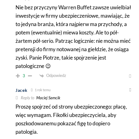
Nie bez przyczyny Warren Buffet zawsze uwielbiał
inwestycje w firmy ubezpieczeniowe, mawiając, że
to jedyna branża, która najpierw ma przychody, a
potem (ewentualnie) miewa koszty. Ale to pół-
żartem pół-serio. Patrząc logicznie: nie można mieć
pretensji do firmy notowanej na giełdzie, że osiąga
zyski. Panie Piotrze, takie spojrzenie jest
patologiczne 😉
Odpowiedz
3
Jacek
1 rok temu
Reply to
Maciej Samcik
Proszę spojrzeć od strony ubezpieczonego: płacę,
więc wymagam. Fikołki ubezpieczyciela, aby
poszkodowanemu pokazać figę to dopiero
patologia.