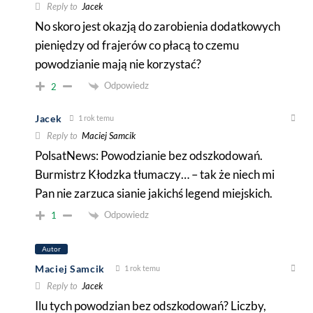
Reply to
Jacek
No skoro jest okazją do zarobienia dodatkowych
pieniędzy od frajerów co płacą to czemu
powodzianie mają nie korzystać?
Odpowiedz
2
Jacek
1 rok temu
Reply to
Maciej Samcik
PolsatNews: Powodzianie bez odszkodowań.
Burmistrz Kłodzka tłumaczy… – tak że niech mi
Pan nie zarzuca sianie jakichś legend miejskich.
Odpowiedz
1
Autor
Maciej Samcik
1 rok temu
Reply to
Jacek
Ilu tych powodzian bez odszkodowań? Liczby,