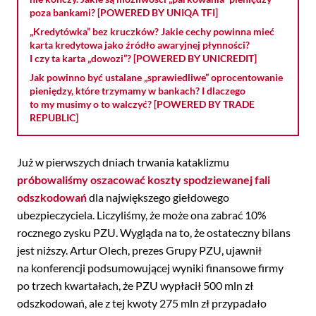
poza bankami? [POWERED BY UNIQA TFI]
„Kredytówka” bez kruczków? Jakie cechy powinna mieć
karta kredytowa jako źródło awaryjnej płynności?
I czy ta karta „dowozi”? [POWERED BY UNICREDIT]
Jak powinno być ustalane „sprawiedliwe” oprocentowanie
pieniędzy, które trzymamy w bankach? I dlaczego
to my musimy o to walczyć? [POWERED BY TRADE
REPUBLIC]
Już w pierwszych dniach trwania kataklizmu
próbowaliśmy oszacować koszty spodziewanej fali
odszkodowań
dla największego giełdowego
ubezpieczyciela. Liczyliśmy, że może ona zabrać 10%
rocznego zysku PZU. Wygląda na to, że ostateczny bilans
jest niższy. Artur Olech, prezes Grupy PZU, ujawnił
na konferencji podsumowującej wyniki finansowe firmy
po trzech kwartałach, że PZU wypłacił 500 mln zł
odszkodowań, ale z tej kwoty 275 mln zł przypadało