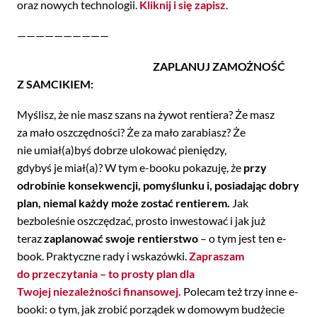
oraz nowych technologii.
Kliknij i się zapisz
.
——————————
ZAPLANUJ ZAMOŻNOŚĆ
Z SAMCIKIEM:
Myślisz, że nie masz szans na żywot rentiera? Że masz
za mało oszczędności? Że za mało zarabiasz? Że
nie umiał(a)byś dobrze ulokować pieniędzy,
gdybyś je miał(a)? W tym e-booku pokazuję, że
przy
odrobinie konsekwencji, pomyślunku i, posiadając dobry
plan, niemal każdy może zostać rentierem.
Jak
bezboleśnie oszczędzać, prosto inwestować i jak już
teraz
zaplanować swoje rentierstwo
– o tym jest ten e-
book. Praktyczne rady i wskazówki.
Zapraszam
do przeczytania – to prosty plan dla
Twojej niezależności finansowej.
Polecam też trzy inne e-
booki: o tym, jak zrobić porządek w domowym budżecie