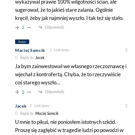
wykazywal prawie 100% wilgotności ścian, ale
sugerował, że to jakieś stare zalania. Ogólnie
kręcił, żeby jak najmniej wyszło. I tak też się stało.
Odpowiedz
2
Autor
Maciej Samcik
1 rok temu
Reply to
Jacek
Ja bym zainwestował we własnego rzeczoznawcę i
wjechał z kontrofertą. Chyba, że to rzeczywiście
coś starego wyszło…
Odpowiedz
2
Jacek
1 rok temu
Reply to
Maciej Samcik
U mnie to pikuś, nie poniosłem istotnych szkód.
Proszę się zagłębić w tragedie ludzi po powodzi w