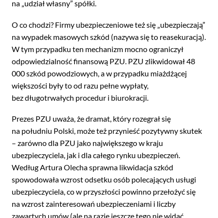
na „udział własny” spółki.
O co chodzi? Firmy ubezpieczeniowe też się „ubezpieczają”
na wypadek masowych szkód (nazywa się to reasekuracją).
W tym przypadku ten mechanizm mocno ograniczył
odpowiedzialność finansową PZU. PZU zlikwidował 48
000 szkód powodziowych, a w przypadku miażdżącej
większości były to od razu pełne wypłaty,
bez długotrwałych procedur i biurokracji.
Prezes PZU uważa, że dramat, który rozegrał się
na południu Polski, może też przynieść pozytywny skutek
– zarówno dla PZU jako największego w kraju
ubezpieczyciela, jak i dla całego rynku ubezpieczeń.
Według Artura Olecha sprawna likwidacja szkód
spowodowała wzrost odsetku osób polecających usługi
ubezpieczyciela, co w przyszłości powinno przełożyć się
na wzrost zainteresowań ubezpieczeniami i liczby
zawartych umów (ale na razie jeszcze tego nie widać