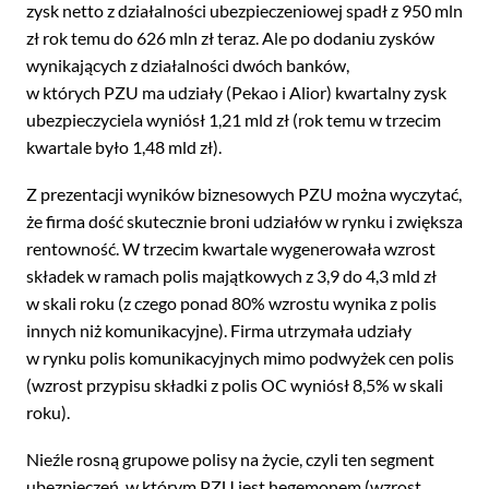
zysk netto z działalności ubezpieczeniowej spadł z 950 mln
zł rok temu do 626 mln zł teraz. Ale po dodaniu zysków
wynikających z działalności dwóch banków,
w których PZU ma udziały (Pekao i Alior) kwartalny zysk
ubezpieczyciela wyniósł 1,21 mld zł (rok temu w trzecim
kwartale było 1,48 mld zł).
Z prezentacji wyników biznesowych PZU można wyczytać,
że firma dość skutecznie broni udziałów w rynku i zwiększa
rentowność. W trzecim kwartale wygenerowała wzrost
składek w ramach polis majątkowych z 3,9 do 4,3 mld zł
w skali roku (z czego ponad 80% wzrostu wynika z polis
innych niż komunikacyjne). Firma utrzymała udziały
w rynku polis komunikacyjnych mimo podwyżek cen polis
(wzrost przypisu składki z polis OC wyniósł 8,5% w skali
roku).
Nieźle rosną grupowe polisy na życie, czyli ten segment
ubezpieczeń, w którym PZU jest hegemonem (wzrost