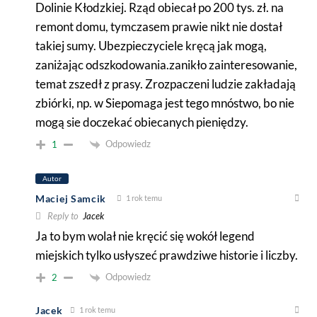
Dolinie Kłodzkiej. Rząd obiecał po 200 tys. zł. na
remont domu, tymczasem prawie nikt nie dostał
takiej sumy. Ubezpieczyciele kręcą jak mogą,
zaniżając odszkodowania.zanikło zainteresowanie,
temat zszedł z prasy. Zrozpaczeni ludzie zakładają
zbiórki, np. w Siepomaga jest tego mnóstwo, bo nie
mogą sie doczekać obiecanych pieniędzy.
Odpowiedz
1
Autor
Maciej Samcik
1 rok temu
Reply to
Jacek
Ja to bym wolał nie kręcić się wokół legend
miejskich tylko usłyszeć prawdziwe historie i liczby.
Odpowiedz
2
Jacek
1 rok temu