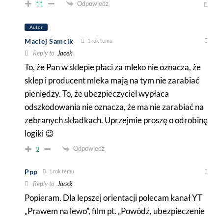
Odpowiedz
11
Autor
Maciej Samcik
1 rok temu
Reply to
Jacek
To, że Pan w sklepie płaci za mleko nie oznacza, że
sklep i producent mleka mają na tym nie zarabiać
pieniędzy. To, że ubezpieczyciel wypłaca
odszkodowania nie oznacza, że ma nie zarabiać na
zebranych składkach. Uprzejmie proszę o odrobinę
logiki 😉
Odpowiedz
2
Ppp
1 rok temu
Reply to
Jacek
Popieram. Dla lepszej orientacji polecam kanał YT
„Prawem na lewo”, film pt. „Powódź, ubezpieczenie