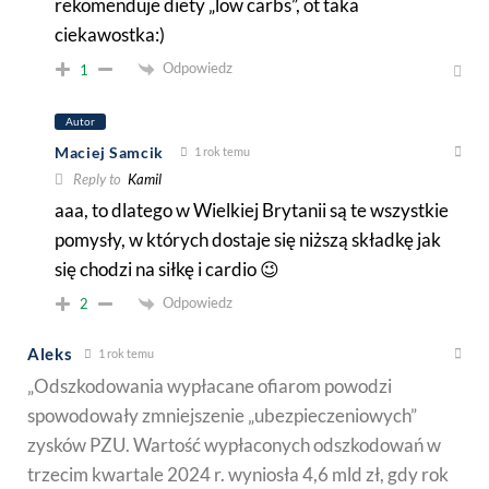
rekomenduje diety „low carbs”, ot taka
ciekawostka:)
Odpowiedz
1
Autor
Maciej Samcik
1 rok temu
Reply to
Kamil
aaa, to dlatego w Wielkiej Brytanii są te wszystkie
pomysły, w których dostaje się niższą składkę jak
się chodzi na siłkę i cardio 😉
Odpowiedz
2
Aleks
1 rok temu
„Odszkodowania wypłacane ofiarom powodzi
spowodowały zmniejszenie „ubezpieczeniowych”
zysków PZU. Wartość wypłaconych odszkodowań w
trzecim kwartale 2024 r. wyniosła 4,6 mld zł, gdy rok