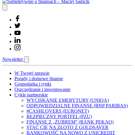
Newsletter
W Twojej sprawie
Porady i domowe finanse
Gospodarka i rynki
Oszczędzanie i inwestowanie
Cykle partnerskie
WYCISKANIE EMERYTURY (UNIQA)
ODPOWIEDZIALNE FINANSE (BNP PARIBAS)
#CASHLOVERS (EURONET)
BEZPIECZNY PORTFEL (PZU)
FINANSE Z „ŻUBREM” (BANK PEKAO)
STAĆ CIĘ NA ZŁOTO Z GOLDSAVER
BANKOWOŚĆ NA NOWO Z UNICREDIT