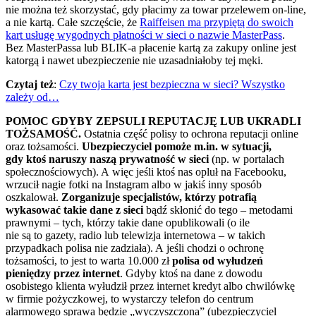
nie można też skorzystać, gdy płacimy za towar przelewem on-line,
a nie kartą. Całe szczęście, że
Raiffeisen ma przypiętą do swoich
kart usługę wygodnych płatności w sieci o nazwie MasterPass
.
Bez MasterPassa lub BLIK-a płacenie kartą za zakupy online jest
katorgą i nawet ubezpieczenie nie uzasadniałoby tej męki.
Czytaj też
:
Czy twoja karta jest bezpieczna w sieci? Wszystko
zależy od…
POMOC GDYBY ZEPSULI REPUTACJĘ LUB UKRADLI
TOŻSAMOŚĆ.
Ostatnia część polisy to ochrona reputacji online
oraz tożsamości.
Ubezpieczyciel pomoże m.in. w sytuacji,
gdy ktoś naruszy naszą prywatność w sieci
(np. w portalach
społecznościowych). A więc jeśli ktoś nas opluł na Facebooku,
wrzucił nagie fotki na Instagram albo w jakiś inny sposób
oszkalował.
Zorganizuje specjalistów, którzy potrafią
wykasować takie dane z sieci
bądź skłonić do tego – metodami
prawnymi – tych, którzy takie dane opublikowali (o ile
nie są to gazety, radio lub telewizja internetowa – w takich
przypadkach polisa nie zadziała). A jeśli chodzi o ochronę
tożsamości, to jest to warta 10.000 zł
polisa od wyłudzeń
pieniędzy przez internet
. Gdyby ktoś na dane z dowodu
osobistego klienta wyłudził przez internet kredyt albo chwilówkę
w firmie pożyczkowej, to wystarczy telefon do centrum
alarmowego sprawa będzie „wyczyszczona” (ubezpieczyciel