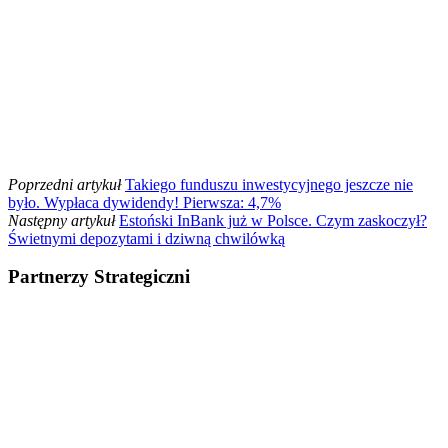
Poprzedni artykuł
Takiego funduszu inwestycyjnego jeszcze nie
było. Wypłaca dywidendy! Pierwsza: 4,7%
Następny artykuł
Estoński InBank już w Polsce. Czym zaskoczył?
Świetnymi depozytami i dziwną chwilówką
Partnerzy Strategiczni