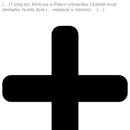
[…] Czytaj też: Pierwsza w Polsce cyberpolisa. Ochroni twoje
pieniądze, twardy dysk i… reputację w interneci… […]