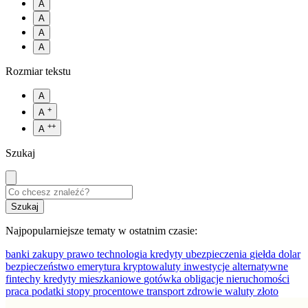
A
A
A
A
Rozmiar tekstu
A
+
A
++
A
Szukaj
Najpopularniejsze tematy w ostatnim czasie:
banki
zakupy
prawo
technologia
kredyty
ubezpieczenia
giełda
dolar
bezpieczeństwo
emerytura
kryptowaluty
inwestycje alternatywne
fintechy
kredyty mieszkaniowe
gotówka
obligacje
nieruchomości
praca
podatki
stopy procentowe
transport
zdrowie
waluty
złoto