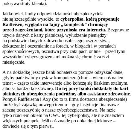
pokrywa straty klienta).
Jakkolwiek limity odpowiedzialności ubezpieczyciela
nie są szczególnie wysokie, to
cyberpolisa, którą proponuje
Raiffeisen, wygląda na fajny „komplecik” chroniący
przed zagrożeniami, które przyniosła era internetu.
Bezprawne
użycie danych z karty płatniczej, wyłudzenie pieniędzy
na podstawie danych z dowodu osobistego, oszczerstwa,
dokuczanie i oczernianie na forach, w blogach i w portalach
społecznościowych, oszustwa przy zakupach online – przed tymi
wszystkimi cyberzagrożeniami można się chronić za 6 zł
miesięcznie.
A na dokładkę jeszcze bank bohatersko pomoże odzyskać dane,
gdyby padł twardy dysk w komputerze (choć – wiem coś na ten
temat – często takie interwencje albo kończą się fiaskiem totalnym,
albo są bardzo kosztowne).
Do tej pory banki dokładały do kart
płatniczych ubezpieczenia podróżne, albo assistance zdrowotne
.
Pomysł Raiffeisena i Axy (bo to ta firma dostarcza ubezpieczenie)
może być zajawką nowego trendu – gdy instytucje finansowe
zaczną troszczyć się o nasze cyberbezpieczeństwo. Na razie
tylko rzuciłem okiem na OWU tej cyberpolisy, ale nie znalazłem
większych pułapek. Jeśli coś znajdę po dokładnej lekturze –
dowiecie się o tym pierwsi.