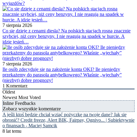
wyjazdów?
7 sierpnia 2026
Co się dzieje z cenami diesla? Na polskich stacjach rosną znacznie
szybciej, niż ceny benzyny. I nie reagują na spadek w hurcie. A
idzie jesień…
7 sierpnia 2026
Ile osób zdecyduje się na założenie konta OKI? Ile pieniędzy
przekażemy do parasola antybelkowego? Właśnie „wjechały”
(niezbyt) dobre prognozy!
1
Komentarz
Oldest
Newest
Most Voted
Inline Feedbacks
Zobacz wszystkie komentarze
A jeśli ktoś będzie chciał wziąć pożyczkę na twoje dane? Jak się
obronić? Credit freeze, Alert BIK, Fairpay, Ognivo... | Subiektywnie
o finansach - Maciej Samcik
8 lat temu