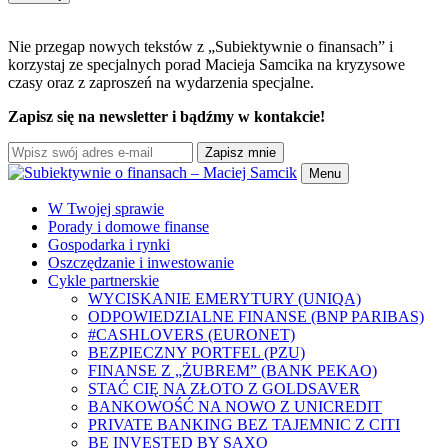
Nie przegap nowych tekstów z „Subiektywnie o finansach” i
korzystaj ze specjalnych porad Macieja Samcika na kryzysowe
czasy oraz z zaproszeń na wydarzenia specjalne.
Zapisz się na newsletter i bądźmy w kontakcie!
Zapisz mnie
Menu
W Twojej sprawie
Porady i domowe finanse
Gospodarka i rynki
Oszczędzanie i inwestowanie
Cykle partnerskie
WYCISKANIE EMERYTURY (UNIQA)
ODPOWIEDZIALNE FINANSE (BNP PARIBAS)
#CASHLOVERS (EURONET)
BEZPIECZNY PORTFEL (PZU)
FINANSE Z „ŻUBREM” (BANK PEKAO)
STAĆ CIĘ NA ZŁOTO Z GOLDSAVER
BANKOWOŚĆ NA NOWO Z UNICREDIT
PRIVATE BANKING BEZ TAJEMNIC Z CITI
BE INVESTED BY SAXO