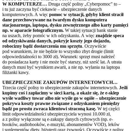
W KOMPUTERZE…
Druga część polisy „Cyberpomoc” to –
i tu już zaczyna być ciekawie – ubezpieczenie danych
komputerowych. A więc
pomoc w sytuacji, gdyby klient stracił
dane przechowywane na twardym dysku komputera
stacjonarnego, laptopa, dysku zewnętrznego albo karty pamięci
np. w aparacie fotograficznym.
W takiej sytuacji bank stanie
na uszach, żeby pomóc w ich odzyskaniu. A więc
znajdzie speca
od odzyskiwania danych, pokryje koszty jego dojazdu,
robocizny bądź dostarczenia mu sprzętu
. Oczywiście
pod warunkiem, że nie będzie to wszystko zbyt drogie (limit
odpowiedzialności to 3000 zł). Warunek: sprzęt musi należeć
do posiadacza karty i nie może być starszy, niż sześć lat. A utrata
danych musi być wynikiem awarii, a nie np. wylania na laptopa
filiżanki kawy.
UBEZPIECZENIE ZAKUPÓW INTERNETOWYCH…
Trzecia część polisy to ubezpieczenie zakupów internetowych.
Jeśli
kupimy coś i zapłacimy w sieci kartą, a okaże się, że e-sklep
wyśle wadliwy towar albo nie wyśle go w ogóle – ubezpieczenie
pokrywa koszty prawne związane z odzyskaniem pieniędzy
bądź po prostu zwraca klientowi straconą kasę.
W tej części
limit odpowiedzialności ubezpieczyciela wynosi 10.000 zł,
a z polisy wyłączone są e-zakupy danych cyfrowych (np. e-
booków, audiobooków, e-muzyki, abonamentów VOD), leków
i suplementów diety, biżuterii oraz żywności. Oczywiście z polisy