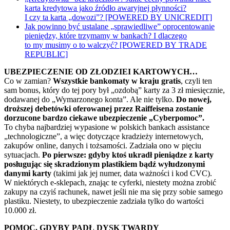
karta kredytowa jako źródło awaryjnej płynności?
I czy ta karta „dowozi”? [POWERED BY UNICREDIT]
Jak powinno być ustalane „sprawiedliwe” oprocentowanie
pieniędzy, które trzymamy w bankach? I dlaczego
to my musimy o to walczyć? [POWERED BY TRADE
REPUBLIC]
UBEZPIECZENIE OD ZŁODZIEI KARTOWYCH…
Co w zamian?
Wszystkie bankomaty w kraju gratis
, czyli ten
sam bonus, który do tej pory był „ozdobą” karty za 3 zł miesięcznie,
dodawanej do „Wymarzonego konta”. Ale nie tylko.
Do nowej,
droższej debetówki oferowanej przez Raiffeisena zostanie
dorzucone bardzo ciekawe ubezpieczenie „Cyberpomoc”.
To chyba najbardziej wypasione w polskich bankach assistance
„technologiczne”, a więc dotyczące kradzieży internetowych,
zakupów online, danych i tożsamości. Zadziała ono w pięciu
sytuacjach.
Po pierwsze: gdyby ktoś ukradł pieniądze z karty
posługując się skradzionym plastikiem bądź wyłudzonymi
danymi karty
(takimi jak jej numer, data ważności i kod CVC).
W niektórych e-sklepach, znając te cyferki, niestety można zrobić
zakupy na czyiś rachunek, nawet jeśli nie ma się przy sobie samego
plastiku. Niestety, to ubezpieczenie zadziała tylko do wartości
10.000 zł.
POMOC, GDYBY PADŁ DYSK TWARDY