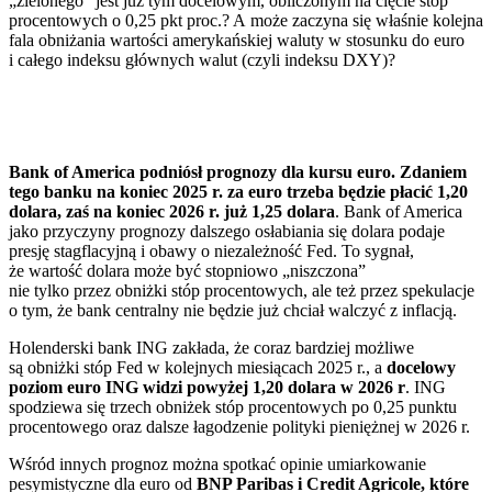
„zielonego” jest już tym docelowym, obliczonym na cięcie stóp
procentowych o 0,25 pkt proc.? A może zaczyna się właśnie kolejna
fala obniżania wartości amerykańskiej waluty w stosunku do euro
i całego indeksu głównych walut (czyli indeksu DXY)?
Bank of America podniósł prognozy dla kursu euro. Zdaniem
tego banku na koniec 2025 r. za euro trzeba będzie płacić 1,20
dolara, zaś na koniec 2026 r. już 1,25 dolara
. Bank of America
jako przyczyny prognozy dalszego osłabiania się dolara podaje
presję stagflacyjną i obawy o niezależność Fed. To sygnał,
że wartość dolara może być stopniowo „niszczona”
nie tylko przez obniżki stóp procentowych, ale też przez spekulacje
o tym, że bank centralny nie będzie już chciał walczyć z inflacją.
Holenderski bank ING zakłada, że coraz bardziej możliwe
są obniżki stóp Fed w kolejnych miesiącach 2025 r., a
docelowy
poziom euro ING widzi powyżej 1,20 dolara w 2026 r
. ING
spodziewa się trzech obniżek stóp procentowych po 0,25 punktu
procentowego oraz dalsze łagodzenie polityki pieniężnej w 2026 r.
Wśród innych prognoz można spotkać opinie umiarkowanie
pesymistyczne dla euro od
BNP Paribas i Credit Agricole, które