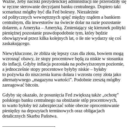
Ważne, żeby naciski prezydenckiej administracji nie przerodziły się
w ręczne sterowanie decyzjami banku centralnego. Dopiero taki
scenariusz mógłby być dla Fed bolesny. Niezależnie
od politycznych wewnętrznych spięć między rządem a bankiem
centralnym, dla inwestorów na świecie dolar na razie pozostanie
dolarem, a Ameryka – Ameryką. Zmieniający się kierunek polityki
pieniężnej pozostanie prawdopodobnie tym, który będzie
obowiązywał przez kilka kolejnych lat, o ile nie wydarzy się coś
zaskakującego.
Niewykluczone, że zbliża się lepszy czas dla złota, bowiem mogą
wzrosnąć obawy, że stopy procentowe będą za niskie w stosunku
do inflacji. Gdyby inflacja pozostała na podwyższonym poziomie,
a jednocześnie stopy procentowe byłyby niskie – byłaby
to pożywka do niszczenia kursu dolara i wzrostu ceny złota jako
alternatywnego „magazynu wartości”. Podobnie zresztą mógłby
zareagować bitcoin.
Gdyby się okazało, że posunięcia Fed zwiększą także „ochotę”
polskiego banku centralnego na obniżanie stóp procentowych,
to warto byłoby też zabezpieczać sobie obecne oprocentowanie
pieniędzy na depozytach terminowych oraz obligacjach
detalicznych Skarbu Państwa.
———————————-