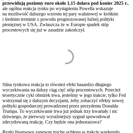
przewidują poziomy euro około 1,15 dolara pod koniec 2025 r.
,
ale ogólna reakcja rynku po wystąpieniu Powella wskazuje
na możliwość dalszego wzrostu tej pary walutowej w krótkim
i średnim terminie z powodu prognozowanej luźnej polityki
pieniężnej w USA. Zwłaszcza że w Europie spadek stóp
procentowych się już w zasadzie zakończył.
Silna rynkowa reakcja to również efekt baaardzo długiego
wyczekiwania na dalszy ciąg cięć stóp procentowych. Przecież
teoretycznie cykl obniżek trwa, jesteśmy w jego trakcie, tylko Fed
wstrzymał się z dalszym decyzjami, żeby zobaczyć efekty nowej
polityki gospodarczej prowadzonej przez prezydenta Donalda
Trumpa. To wyczekiwanie trwa już jednak trzy kwartały i nic
dziwnego, że pierwszy wyraźniejszy sygnał spowodował
zdecydowaną reakcję. Czy będzie ona jednorazowa?
Rynki finansowe zapewne trochę ochłoną w trakcie weekendu.