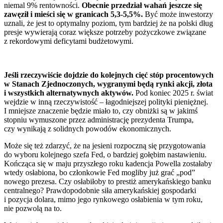
niemal 9% rentowności.
Obecnie przedział wahań jeszcze się
zawęził i mieści się w granicach 5,3-5,5%.
Być może inwestorzy
uznali, że jest to optymalny poziom, tym bardziej że na polski dług
presje wywierają coraz większe potrzeby pożyczkowe związane
z rekordowymi deficytami budżetowymi.
Jeśli rzeczywiście dojdzie do kolejnych cięć stóp procentowych
w Stanach Zjednoczonych, wygranymi będą rynki akcji, złota
i wszystkich alternatywnych aktywów.
Pod koniec 2025 r. świat
wejdzie w inną rzeczywistość – łagodniejszej polityki pieniężnej.
I mniejsze znaczenie będzie miało to, czy obniżki są w jakimś
stopniu wymuszone przez administrację prezydenta Trumpa,
czy wynikają z solidnych powodów ekonomicznych.
Może się też zdarzyć, że na jesieni rozpoczną się przygotowania
do wyboru kolejnego szefa Fed, o bardziej gołębim nastawieniu.
Kończąca się w maju przyszłego roku kadencja Powella zostałaby
wtedy osłabiona, bo członkowie Fed mogliby już grać „pod”
nowego prezesa. Czy osłabiłoby to prestiż amerykańskiego banku
centralnego? Prawdopodobnie siła amerykańskiej gospodarki
i pozycja dolara, mimo jego rynkowego osłabienia w tym roku,
nie pozwolą na to.