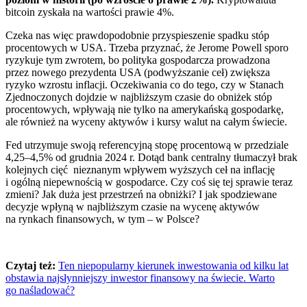
bitcoin zyskała na wartości prawie 4%.
Czeka nas więc prawdopodobnie przyspieszenie spadku stóp
procentowych w USA. Trzeba przyznać, że Jerome Powell sporo
ryzykuje tym zwrotem, bo polityka gospodarcza prowadzona
przez nowego prezydenta USA (podwyższanie ceł) zwiększa
ryzyko wzrostu inflacji. Oczekiwania co do tego, czy w Stanach
Zjednoczonych dojdzie w najbliższym czasie do obniżek stóp
procentowych, wpływają nie tylko na amerykańską gospodarkę,
ale również na wyceny aktywów i kursy walut na całym świecie.
Fed utrzymuje swoją referencyjną stopę procentową w przedziale
4,25–4,5% od grudnia 2024 r. Dotąd bank centralny tłumaczył brak
kolejnych cięć nieznanym wpływem wyższych ceł na inflację
i ogólną niepewnością w gospodarce. Czy coś się tej sprawie teraz
zmieni? Jak duża jest przestrzeń na obniżki? I jak spodziewane
decyzje wpłyną w najbliższym czasie na wycenę aktywów
na rynkach finansowych, w tym – w Polsce?
Czytaj też:
Ten niepopularny kierunek inwestowania od kilku lat
obstawia najsłynniejszy inwestor finansowy na świecie. Warto
go naśladować?