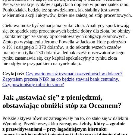
Pierwsze reakcje rynków azjatyckich dopiero w poniedziałek rano.
Poniedziałek będzie też sprawdzianem, jak stabilny jest zwrot
w kierunku akcji i aktywów, które nie zależą od stóp procentowych.
Ciekawa może być sytuacja na rynku złota. Analitycy spodziewają
się, że spadek stóp procentowych będzie dobry dla złota, bo obniży
„konkurencję” ze strony oprocentowanych obligacji skarbowych.
Złoto po wystąpieniu Jerome Powella w Jackson Hole podrożało
o 1% i osiągnęło 3 370 dolarów, a do rekordu wszech czasów
brakuje mu tylko 130 dolarów. Jednak część obserwatorów tego
rynku zastanawia się, czy kapitał spekulacyjny z rynku złota
nie odpłynie przypadkiem na rynek akcji.
Czytaj też:
Czy warto wciąż trzymać oszczędności w dolarze?
Zapytałem prezesa NBP, na co będzie stawiał bank centralny.
Czy powinniśmy robić to samo?
Jak „ustawiać się” z pieniędzmi,
obstawiając obniżki stóp za Oceanem?
Polskie aktywa również zareagowały na to, co stało się w dalekim
Wyoming. Przede wszystkim zareagował
złoty, który – zgodnie
z przewidywaniami – przy łagodniejszym kierunku
amerykańskiej polityki pieniężnej i dalszym osłabieniu dolara