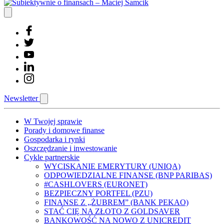
Newsletter
W Twojej sprawie
Porady i domowe finanse
Gospodarka i rynki
Oszczędzanie i inwestowanie
Cykle partnerskie
WYCISKANIE EMERYTURY (UNIQA)
ODPOWIEDZIALNE FINANSE (BNP PARIBAS)
#CASHLOVERS (EURONET)
BEZPIECZNY PORTFEL (PZU)
FINANSE Z „ŻUBREM” (BANK PEKAO)
STAĆ CIĘ NA ZŁOTO Z GOLDSAVER
BANKOWOŚĆ NA NOWO Z UNICREDIT