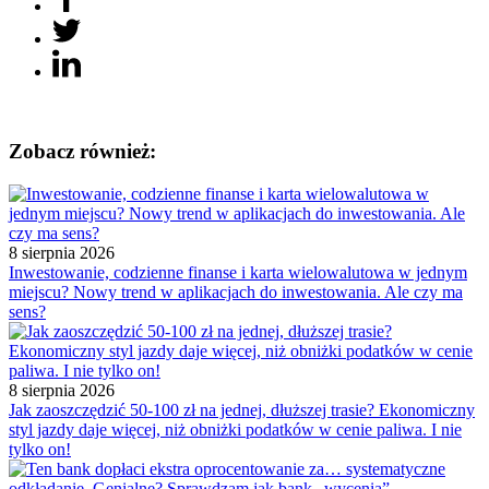
Zobacz również:
8 sierpnia 2026
Inwestowanie, codzienne finanse i karta wielowalutowa w jednym
miejscu? Nowy trend w aplikacjach do inwestowania. Ale czy ma
sens?
8 sierpnia 2026
Jak zaoszczędzić 50-100 zł na jednej, dłuższej trasie? Ekonomiczny
styl jazdy daje więcej, niż obniżki podatków w cenie paliwa. I nie
tylko on!