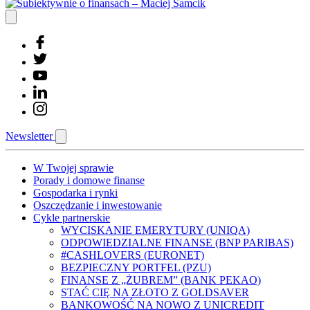
Newsletter
W Twojej sprawie
Porady i domowe finanse
Gospodarka i rynki
Oszczędzanie i inwestowanie
Cykle partnerskie
WYCISKANIE EMERYTURY (UNIQA)
ODPOWIEDZIALNE FINANSE (BNP PARIBAS)
#CASHLOVERS (EURONET)
BEZPIECZNY PORTFEL (PZU)
FINANSE Z „ŻUBREM” (BANK PEKAO)
STAĆ CIĘ NA ZŁOTO Z GOLDSAVER
BANKOWOŚĆ NA NOWO Z UNICREDIT