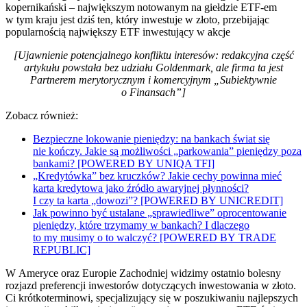
kopernikański – największym notowanym na giełdzie ETF-em
w tym kraju jest dziś ten, który inwestuje w złoto, przebijając
popularnością największy ETF inwestujący w akcje
[Ujawnienie potencjalnego konfliktu interesów: redakcyjna część
artykułu powstała bez udziału Goldenmark, ale firma ta jest
Partnerem merytorycznym i komercyjnym „Subiektywnie
o Finansach”]
Zobacz również:
Bezpieczne lokowanie pieniędzy: na bankach świat się
nie kończy. Jakie są możliwości „parkowania” pieniędzy poza
bankami? [POWERED BY UNIQA TFI]
„Kredytówka” bez kruczków? Jakie cechy powinna mieć
karta kredytowa jako źródło awaryjnej płynności?
I czy ta karta „dowozi”? [POWERED BY UNICREDIT]
Jak powinno być ustalane „sprawiedliwe” oprocentowanie
pieniędzy, które trzymamy w bankach? I dlaczego
to my musimy o to walczyć? [POWERED BY TRADE
REPUBLIC]
W Ameryce oraz Europie Zachodniej widzimy ostatnio bolesny
rozjazd preferencji inwestorów dotyczących inwestowania w złoto.
Ci krótkoterminowi, specjalizujący się w poszukiwaniu najlepszych