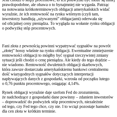
prawdopodobne, ale obawa o to bynajmniej nie wygasła. Patrząc
na notowania krótkoterminowych obligacji amerykańskich widać
wyraźnie, że ich rentowność na rynku wtórnym (czyli tam,
inwestorzy handlują „używanymi” obligacjami) oderwała się
od oficjalnej ceny pieniądza. To wygląda na wołanie rynku obligacji
o podwyżkę stóp procentowych.
Fani złota z pewnością powinni wypatrywać sygnałów na powrót
„złotej” hossy właśnie na rynku obligacji. Ewentualne zmniejszenie
rentowności obligacji to mógłby być sygnał rzeczywistej zmiany
sytuacji jeśli chodzi o cenę pieniądza. Ale kiedy do tego dojdzie –
nie wiadomo. Rentowność dwuletnich obligacji skarbowych,
która zawsze dostarczała amerykańskiemu bankowi centralnemu
dość wiarygodnych sygnałów dotyczących interpretacji
napływających danych z gospodarki, wzrosła od początku lutego
o 0,76 punktu procentowego, osiągając 4,14%.
Rynek obligacji wyraźnie daje szefom Fed do zrozumienia,
że nadchodzące z gospodarki dane powinny – zdaniem inwestorów
– doprowadzić do podwyżek stóp procentowych, niezależnie
od tego, czy Fed tego chce, czy nie. I to wciąż pozostaje hamulec
dla cen złota w krótkim terminie.