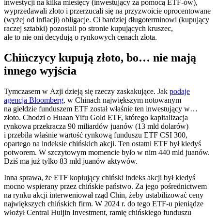
inwestycji na kilka miesięcy (inwestujący za pomocą ETF-ów),
wyprzedawali złoto i przerzucali się na przyzwoicie oprocentowane
(wyżej od inflacji) obligacje. Ci bardziej długoterminowi (kupujący
raczej sztabki) pozostali po stronie kupujących kruszec,
ale to nie oni decydują o rynkowych cenach złota.
Chińczycy kupują złoto, bo… nie mają
innego wyjścia
Tymczasem w Azji dzieją się rzeczy zaskakujące. Jak
podaje
agencja Bloomberg
, w Chinach największym notowanym
na giełdzie funduszem ETF został właśnie ten inwestujący w…
złoto. Chodzi o Huaan Yifu Gold ETF, którego kapitalizacja
rynkowa przekracza 90 miliardów juanów (13 mld dolarów)
i przebiła właśnie wartość rynkową funduszu ETF CSI 300,
opartego na indeksie chińskich akcji. Ten ostatni ETF był kiedyś
potworem. W szczytowym momencie było w nim 440 mld juanów.
Dziś ma już tylko 83 mld juanów aktywów.
Inna sprawa, że ETF kopiujący chiński indeks akcji był kiedyś
mocno wspierany przez chińskie państwo. Za jego pośrednictwem
na rynku akcji interweniował rząd Chin, żeby ustabilizować ceny
największych chińskich firm. W 2024 r. do tego ETF-u pieniądze
włożył Central Huijin Investment, ramię chińskiego funduszu