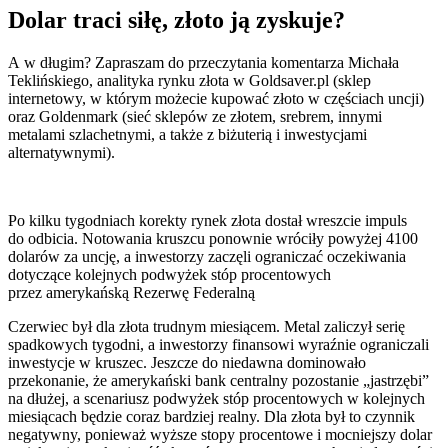
Dolar traci siłę, złoto ją zyskuje?
A w długim? Zapraszam do przeczytania komentarza Michała
Teklińskiego, analityka rynku złota w Goldsaver.pl (sklep
internetowy, w którym możecie kupować złoto w częściach uncji)
oraz Goldenmark (sieć sklepów ze złotem, srebrem, innymi
metalami szlachetnymi, a także z biżuterią i inwestycjami
alternatywnymi).
Po kilku tygodniach korekty rynek złota dostał wreszcie impuls
do odbicia. Notowania kruszcu ponownie wróciły powyżej 4100
dolarów za uncję, a inwestorzy zaczęli ograniczać oczekiwania
dotyczące kolejnych podwyżek stóp procentowych
przez amerykańską Rezerwę Federalną
Czerwiec był dla złota trudnym miesiącem. Metal zaliczył serię
spadkowych tygodni, a inwestorzy finansowi wyraźnie ograniczali
inwestycje w kruszec. Jeszcze do niedawna dominowało
przekonanie, że amerykański bank centralny pozostanie „jastrzębi”
na dłużej, a scenariusz podwyżek stóp procentowych w kolejnych
miesiącach będzie coraz bardziej realny. Dla złota był to czynnik
negatywny, ponieważ wyższe stopy procentowe i mocniejszy dolar