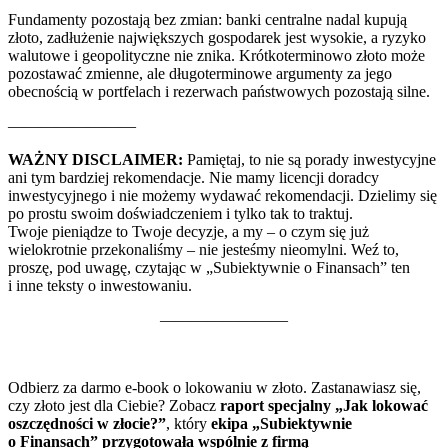
Fundamenty pozostają bez zmian: banki centralne nadal kupują
złoto, zadłużenie największych gospodarek jest wysokie, a ryzyko
walutowe i geopolityczne nie znika. Krótkoterminowo złoto może
pozostawać zmienne, ale długoterminowe argumenty za jego
obecnością w portfelach i rezerwach państwowych pozostają silne.
————————
WAŻNY DISCLAIMER:
Pamiętaj, to nie są porady inwestycyjne
ani tym bardziej rekomendacje. Nie mamy licencji doradcy
inwestycyjnego i nie możemy wydawać rekomendacji. Dzielimy się
po prostu swoim doświadczeniem i tylko tak to traktuj.
Twoje pieniądze to Twoje decyzje, a my – o czym się już
wielokrotnie przekonaliśmy – nie jesteśmy nieomylni. Weź to,
proszę, pod uwagę, czytając w „Subiektywnie o Finansach” ten
i inne teksty o inwestowaniu.
————————
Odbierz za darmo e-book o lokowaniu w złoto.
Zastanawiasz się,
czy złoto jest dla Ciebie? Zobacz
raport specjalny „Jak lokować
oszczędności w złocie?”
, który
ekipa „Subiektywnie
o Finansach” przygotowała wspólnie z firmą