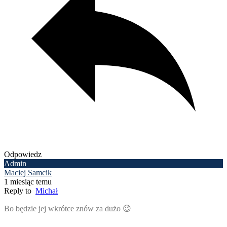
Odpowiedz
Admin
Maciej Samcik
1 miesiąc temu
Reply to
Michał
Bo będzie jej wkrótce znów za dużo 😉