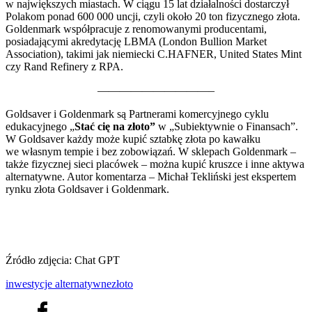
w największych miastach. W ciągu 15 lat działalności dostarczył
Polakom ponad 600 000 uncji, czyli około 20 ton fizycznego złota.
Goldenmark współpracuje z renomowanymi producentami,
posiadającymi akredytację LBMA (London Bullion Market
Association), takimi jak niemiecki C.HAFNER, United States Mint
czy Rand Refinery z RPA.
——————————–
Goldsaver i Goldenmark są Partnerami komercyjnego cyklu
edukacyjnego „
Stać cię na złoto”
w „Subiektywnie o Finansach”.
W Goldsaver każdy może kupić sztabkę złota po kawałku
we własnym tempie i bez zobowiązań. W sklepach Goldenmark –
także fizycznej sieci placówek – można kupić kruszce i inne aktywa
alternatywne. Autor komentarza – Michał Tekliński jest ekspertem
rynku złota Goldsaver i Goldenmark.
Źródło zdjęcia: Chat GPT
inwestycje alternatywne
złoto