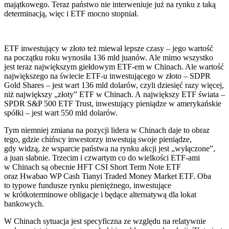
majątkowego. Teraz państwo nie interweniuje już na rynku z taką
determinacją, więc i ETF mocno stopniał.
ETF inwestujący w złoto też miewał lepsze czasy – jego wartość
na początku roku wynosiła 136 mld juanów. Ale mimo wszystko
jest teraz największym giełdowym ETF-em w Chinach. Ale wartość
największego na świecie ETF-u inwestującego w złoto – SDPR
Gold Shares – jest wart 136 mld dolarów, czyli dziesięć razy więcej,
niż największy „złoty” ETF w Chinach. A największy ETF świata –
SPDR S&P 500 ETF Trust, inwestujący pieniądze w amerykańskie
spółki – jest wart 550 mld dolarów.
Tym niemniej zmiana na pozycji lidera w Chinach daje to obraz
tego, gdzie chińscy inwestorzy inwestują swoje pieniądze,
gdy widzą, że wsparcie państwa na rynku akcji jest „wyłączone”,
a juan słabnie. Trzecim i czwartym co do wielkości ETF-ami
w Chinach są obecnie HFT CSI Short Term Note ETF
oraz Hwabao WP Cash Tianyi Traded Money Market ETF. Oba
to typowe fundusze rynku pieniężnego, inwestujące
w krótkoterminowe obligacje i będące alternatywą dla lokat
bankowych.
W Chinach sytuacja jest specyficzna ze względu na relatywnie