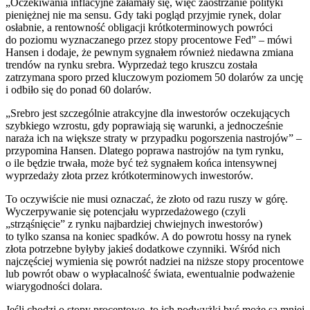
„Oczekiwania inflacyjne załamały się, więc zaostrzanie polityki
pieniężnej nie ma sensu. Gdy taki pogląd przyjmie rynek, dolar
osłabnie, a rentowność obligacji krótkoterminowych powróci
do poziomu wyznaczanego przez stopy procentowe Fed” – mówi
Hansen i dodaje, że pewnym sygnałem również niedawna zmiana
trendów na rynku srebra. Wyprzedaż tego kruszcu została
zatrzymana sporo przed kluczowym poziomem 50 dolarów za uncję
i odbiło się do ponad 60 dolarów.
„Srebro jest szczególnie atrakcyjne dla inwestorów oczekujących
szybkiego wzrostu, gdy poprawiają się warunki, a jednocześnie
naraża ich na większe straty w przypadku pogorszenia nastrojów” –
przypomina Hansen. Dlatego poprawa nastrojów na tym rynku,
o ile będzie trwała, może być też sygnałem końca intensywnej
wyprzedaży złota przez krótkoterminowych inwestorów.
To oczywiście nie musi oznaczać, że złoto od razu ruszy w górę.
Wyczerpywanie się potencjału wyprzedażowego (czyli
„strząśnięcie” z rynku najbardziej chwiejnych inwestorów)
to tylko szansa na koniec spadków. A do powrotu hossy na rynek
złota potrzebne byłyby jakieś dodatkowe czynniki. Wśród nich
najczęściej wymienia się powrót nadziei na niższe stopy procentowe
lub powrót obaw o wypłacalność świata, ewentualnie podważenie
wiarygodności dolara.
Jeśli chodzi o stopy procentowe, to ich podwyżki być może są mniej