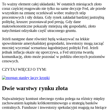
To ważny element całej układanki. W ostatnich miesiącach złoto
coraz częściej reagowało nie tylko na same decyzje Fed, ale przede
wszystkim na zmianę oczekiwań wobec realnych stóp
procentowych i siły dolara. Gdy rynek zakładał bardziej jastrzębią
politykę, kruszec pozostawał pod presją. Gdy dane
makroekonomiczne pokazały mniejszą siłę gospodarki, złoto
natychmiast odzyskało część utraconego gruntu.
Jeżeli następne dane również będą wskazywać na lekkie
spowolnienie amerykańskiej gospodarki, inwestorzy mogą zacząć
mocniej wyceniać scenariusz łagodniejszej polityki Fed. Jeżeli
jednak inflacja okaże się uporczywa, a Fed utrzyma twardą
komunikację, złoto może pozostać w pobliżu obecnych poziomów
cenowych.
CZYTAJ WIĘCEJ O TYM:
Dwie warstwy rynku złota
Najważniejszy kontrast obecnego rynku polega na różnicy między
zachowaniem kapitału krótkoterminowego a strategią banków
centralnych. Fundusze i inwestorzy spekulacyjni reagują na bieżące