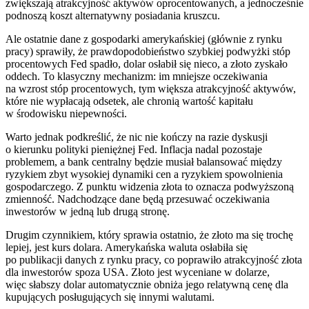
zwiększają atrakcyjność aktywów oprocentowanych, a jednocześnie
podnoszą koszt alternatywny posiadania kruszcu.
Ale ostatnie dane z gospodarki amerykańskiej (głównie z rynku
pracy) sprawiły, że prawdopodobieństwo szybkiej podwyżki stóp
procentowych Fed spadło, dolar osłabił się nieco, a złoto zyskało
oddech. To klasyczny mechanizm: im mniejsze oczekiwania
na wzrost stóp procentowych, tym większa atrakcyjność aktywów,
które nie wypłacają odsetek, ale chronią wartość kapitału
w środowisku niepewności.
Warto jednak podkreślić, że nic nie kończy na razie dyskusji
o kierunku polityki pieniężnej Fed. Inflacja nadal pozostaje
problemem, a bank centralny będzie musiał balansować między
ryzykiem zbyt wysokiej dynamiki cen a ryzykiem spowolnienia
gospodarczego. Z punktu widzenia złota to oznacza podwyższoną
zmienność. Nadchodzące dane będą przesuwać oczekiwania
inwestorów w jedną lub drugą stronę.
Drugim czynnikiem, który sprawia ostatnio, że złoto ma się trochę
lepiej, jest kurs dolara. Amerykańska waluta osłabiła się
po publikacji danych z rynku pracy, co poprawiło atrakcyjność złota
dla inwestorów spoza USA. Złoto jest wyceniane w dolarze,
więc słabszy dolar automatycznie obniża jego relatywną cenę dla
kupujących posługujących się innymi walutami.