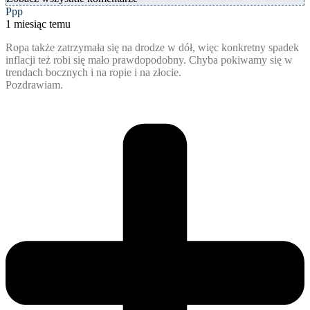
Ppp
1 miesiąc temu
Ropa także zatrzymała się na drodze w dół, więc konkretny spadek
inflacji też robi się mało prawdopodobny. Chyba pokiwamy się w
trendach bocznych i na ropie i na złocie.
Pozdrawiam.