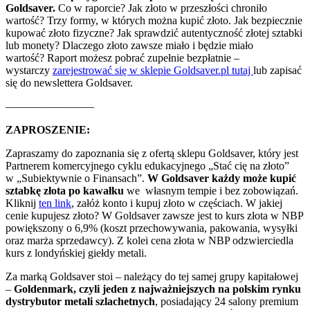
Goldsaver.
Co w raporcie?
Jak złoto w przeszłości chroniło
wartość? Trzy formy, w których można kupić złoto. Jak bezpiecznie
kupować złoto fizyczne? Jak sprawdzić autentyczność złotej sztabki
lub monety? Dlaczego złoto zawsze miało i będzie miało
wartość?
Raport możesz pobrać zupełnie bezpłatnie –
wystarczy
zarejestrować się w sklepie Goldsaver.pl tutaj
lub zapisać
się do newslettera
Goldsaver
.
————————
ZAPROSZENIE:
Zapraszamy do zapoznania się z ofertą sklepu Goldsaver, który jest
Partnerem komercyjnego cyklu edukacyjnego „Stać cię na złoto”
w „Subiektywnie o Finansach”.
W Goldsaver każdy może kupić
sztabkę złota
po kawałku
we własnym tempie i bez zobowiązań.
Kliknij
ten link
, załóż konto i kupuj złoto w częściach. W jakiej
cenie kupujesz złoto? W Goldsaver zawsze jest to kurs złota w NBP
powiększony o 6,9% (koszt przechowywania, pakowania, wysyłki
oraz marża sprzedawcy). Z kolei cena złota w NBP odzwierciedla
kurs z londyńskiej giełdy metali.
Za marką Goldsaver stoi – należący do tej samej grupy kapitałowej
–
Goldenmark, czyli jeden z najważniejszych na polskim rynku
dystrybutor metali szlachetnych
, posiadający 24 salony premium