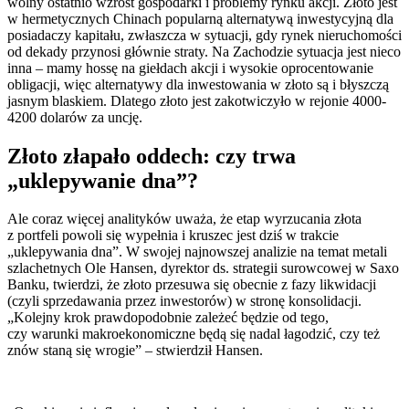
wolny ostatnio wzrost gospodarki i problemy rynku akcji. Złoto jest
w hermetycznych Chinach popularną alternatywą inwestycyjną dla
posiadaczy kapitału, zwłaszcza w sytuacji, gdy rynek nieruchomości
od dekady przynosi głównie straty. Na Zachodzie sytuacja jest nieco
inna – mamy hossę na giełdach akcji i wysokie oprocentowanie
obligacji, więc alternatywy dla inwestowania w złoto są i błyszczą
jasnym blaskiem. Dlatego złoto jest zakotwiczyło w rejonie 4000-
4200 dolarów za uncję.
Złoto złapało oddech: czy trwa
„uklepywanie dna”?
Ale coraz więcej analityków uważa, że etap wyrzucania złota
z portfeli powoli się wypełnia i kruszec jest dziś w trakcie
„uklepywania dna”. W swojej najnowszej analizie na temat metali
szlachetnych Ole Hansen, dyrektor ds. strategii surowcowej w Saxo
Banku, twierdzi, że złoto przesuwa się obecnie z fazy likwidacji
(czyli sprzedawania przez inwestorów) w stronę konsolidacji.
„Kolejny krok prawdopodobnie zależeć będzie od tego,
czy warunki makroekonomiczne będą się nadal łagodzić, czy też
znów staną się wrogie” – stwierdził Hansen.