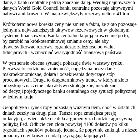
dane, a banki centralne patrzą znacznie dalej. Według najnowszych
danych World Gold Council banki centralne pozostają aktywnymi
nabywcami kruszcu. W maju zwiększyły rezerwy netto o 41 ton.
Krótkoterminowa korekta ceny nie zmienia faktu, że złoto pozostaje
jednym z najważniejszych aktywów rezerwowych w globalnym
systemie finansowym. Banki centralne kupują kruszec nie po to,
by zarobić na krótkoterminowej zmianie ceny, ale aby
dywersyfikować rezerwy, ograniczać zależność od walut
fiducjarnych i wzmacniać wiarygodność finansową państwa.
W tym sensie obecna sytuacja pokazuje dwie warstwy rynku.
Pierwsza to codzienna zmienność, napędzana przez dane
makroekonomiczne, dolara i oczekiwania dotyczące stóp
procentowych. Druga to długoterminowy trend, w którym złoto
odzyskuje znaczenie jako aktywo strategiczne, niezależne
od decyzji pojedynczego banku centralnego czy sytuacji politycznej
w jednym kraju.
Geopolityka i rynek ropy pozostają ważnym tłem, choć w ostatnich
dniach zeszły na drugi plan. Tańsza ropa zmniejsza presję
inflacyjną, a więc także osłabiła argumenty za bardziej agresywną
polityką Fed. Odbicie cen złota powyżej 4100 dolarów po kilku
tygodniach spadków pokazuje jednak, że popyt nie zniknął, a niższe
poziomy ceny kruszcu nadal przyciągają kupujących.