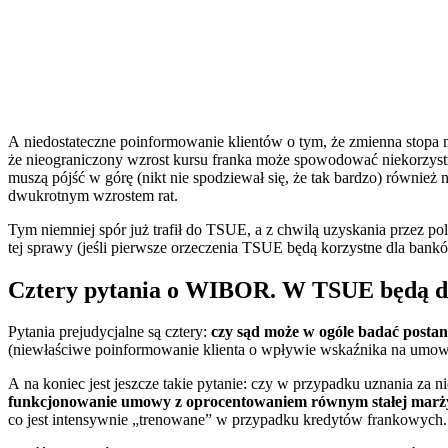
A niedostateczne poinformowanie klientów o tym, że zmienna stopa 
że nieograniczony wzrost kursu franka może spowodować niekorzystn
muszą pójść w górę (nikt nie spodziewał się, że tak bardzo) równi
dwukrotnym wzrostem rat.
Tym niemniej spór już trafił do TSUE, a z chwilą uzyskania przez pols
tej sprawy (jeśli pierwsze orzeczenia TSUE będą korzystne dla bankó
Cztery pytania o WIBOR. W TSUE będą d
Pytania prejudycjalne są cztery:
czy sąd może w ogóle badać pos
(niewłaściwe poinformowanie klienta o wpływie wskaźnika na umowę
A na koniec jest jeszcze takie pytanie: czy w przypadku uznania 
funkcjonowanie umowy z oprocentowaniem równym stałej marż
co jest intensywnie „trenowane” w przypadku kredytów frankowych.