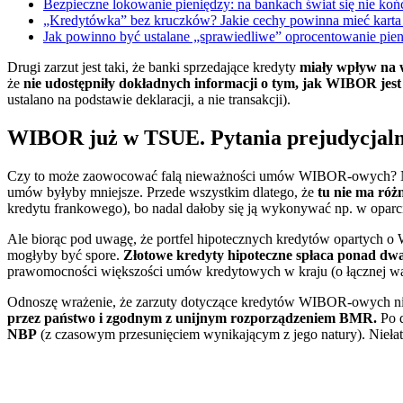
Bezpieczne lokowanie pieniędzy: na bankach świat się nie
„Kredytówka” bez kruczków? Jakie cechy powinna mieć kart
Jak powinno być ustalane „sprawiedliwe” oprocentowanie 
Drugi zarzut jest taki, że banki sprzedające kredyty
miały wpływ na
że
nie udostępniły dokładnych informacji o tym, jak WIBOR jest
ustalano na podstawie deklaracji, a nie transakcji).
WIBOR już w TSUE. Pytania prejudycjaln
Czy to może zaowocować falą nieważności umów WIBOR-owych? Nicz
umów byłyby mniejsze. Przede wszystkim dlatego, że
tu nie ma róż
kredytu frankowego), bo nadal dałoby się ją wykonywać np. w oparciu
Ale biorąc pod uwagę, że portfel hipotecznych kredytów opartych o
mogłyby być spore.
Złotowe kredyty hipoteczne spłaca ponad dwa 
prawomocności większości umów kredytowych w kraju (o łącznej warto
Odnoszę wrażenie, że zarzuty dotyczące kredytów WIBOR-owych ni
przez państwo i zgodnym z unijnym rozporządzeniem BMR.
Po d
NBP
(z czasowym przesunięciem wynikającym z jego natury). Nieł