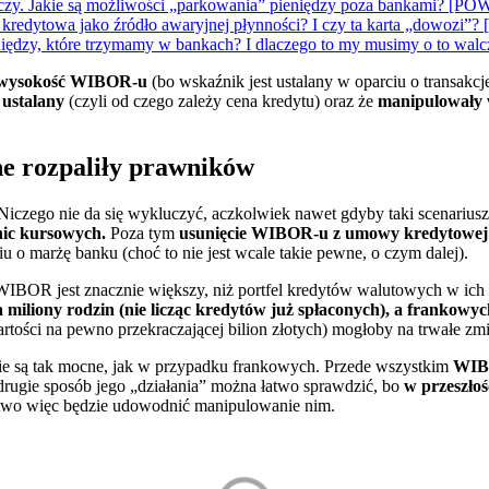
 kończy. Jakie są możliwości „parkowania” pieniędzy poza bankami
a kredytowa jako źródło awaryjnej płynności? I czy ta karta „do
pieniędzy, które trzymamy w bankach? I dlaczego to my musimy o
 wysokość WIBOR-u
(bo wskaźnik jest ustalany w oparciu o transak
 ustalany
(czyli od czego zależy cena kredytu) oraz że
manipulowały w
e rozpaliły prawników
ego nie da się wykluczyć, aczkolwiek nawet gdyby taki scenariusz
nic kursowych.
Poza tym
usunięcie WIBOR-u z umowy kredytowej 
 o marżę banku (choć to nie jest wcale takie pewne, o czym dalej).
 WIBOR jest znacznie większy, niż portfel kredytów walutowych w ich
miliony rodzin (nie licząc kredytów już spłaconych), a frankowyc
ści na pewno przekraczającej bilion złotych) mogłoby na trwałe zmie
e są tak mocne, jak w przypadku frankowych. Przede wszystkim
WIBO
rugie sposób jego „działania” można łatwo sprawdzić, bo
w przeszłoś
atwo więc będzie udowodnić manipulowanie nim.