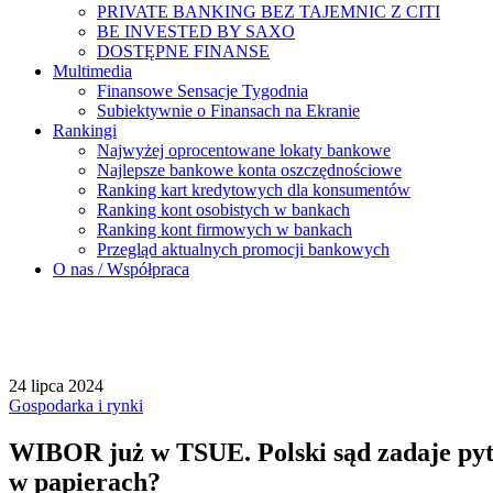
PRIVATE BANKING BEZ TAJEMNIC Z CITI
BE INVESTED BY SAXO
DOSTĘPNE FINANSE
Multimedia
Finansowe Sensacje Tygodnia
Subiektywnie o Finansach na Ekranie
Rankingi
Najwyżej oprocentowane lokaty bankowe
Najlepsze bankowe konta oszczędnościowe
Ranking kart kredytowych dla konsumentów
Ranking kont osobistych w bankach
Ranking kont firmowych w bankach
Przegląd aktualnych promocji bankowych
O nas / Współpraca
24 lipca 2024
Gospodarka i rynki
WIBOR już w TSUE. Polski sąd zadaje pyta
w papierach?