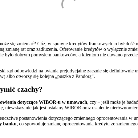
może się zmieniać? Cóz, w sprawie kredytów frankowych to był dość 
ą zmianę rat oraz zadłużenia. Oferowanie kredytów o wyłącznie zmien
eż nie było dobrym pomysłem bankowców, a klientom nie dawano przeci
ki sąd odpowiedzi na pytania prejudycjalne zacznie się definitywnie ust
w) albo otworzy się kolejna „puszka z Pandorą”.
ymić czachy?
tanowienia dotyczące WIBOR-u w umowach
, czy – jeśli może je bada
, niewskazanie jak jest ustalany WIBOR oraz ustalenie nierównomier
za nieuczciwe postanowienia dotyczącego zmiennego oprocentowania 
y banku
, co spowoduje zmianę oprocentowania kredytu ze zmiennego 