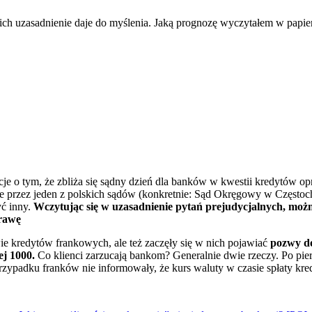
je o tym, że zbliża się sądny dzień dla banków w kwestii kredytó
żone przez jeden z polskich sądów (konkretnie: Sąd Okręgowy w Częst
ć inny.
Wczytując się w uzasadnienie pytań prejudycjalnych, moż
prawę
ie kredytów frankowych, ale też zaczęły się w nich pojawiać
pozwy d
j 1000.
Co klienci zarzucają bankom? Generalnie dwie rzeczy. Po pie
przypadku franków nie informowały, że kurs waluty w czasie spłaty kre