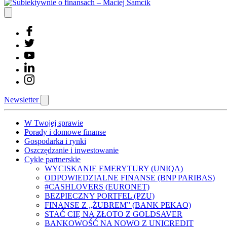
Newsletter
W Twojej sprawie
Porady i domowe finanse
Gospodarka i rynki
Oszczędzanie i inwestowanie
Cykle partnerskie
WYCISKANIE EMERYTURY (UNIQA)
ODPOWIEDZIALNE FINANSE (BNP PARIBAS)
#CASHLOVERS (EURONET)
BEZPIECZNY PORTFEL (PZU)
FINANSE Z „ŻUBREM” (BANK PEKAO)
STAĆ CIĘ NA ZŁOTO Z GOLDSAVER
BANKOWOŚĆ NA NOWO Z UNICREDIT