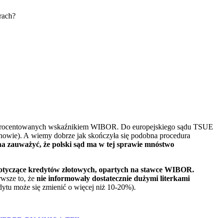
w oprocentowanych wskaźnikiem WIBOR. Do europejskiego sądu TSUE
ochowie). A wiemy dobrze jak skończyła się podobna procedura
na zauważyć, że polski sąd ma w tej sprawie mnóstwo
otyczące kredytów złotowych, opartych na stawce WIBOR.
rwsze to, że
nie informowały dostatecznie dużymi literkami
dytu może się zmienić o więcej niż 10-20%).