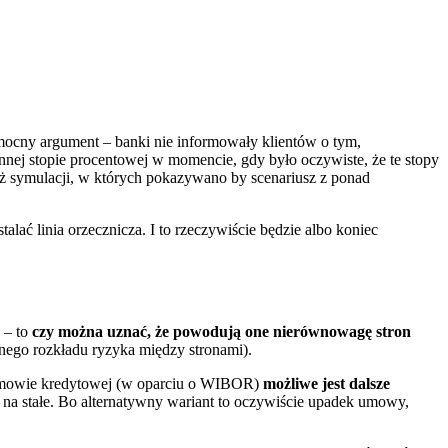
mocny argument – banki nie informowały klientów o tym,
nej stopie procentowej w momencie, gdy było oczywiste, że te stopy
eż symulacji, w których pokazywano by scenariusz z ponad
alać linia orzecznicza. I to rzeczywiście będzie albo koniec
ć – to
czy można uznać, że powodują one nierównowagę stron
nego rozkładu ryzyka między stronami).
w umowie kredytowej (w oparciu o WIBOR)
możliwe jest dalsze
na stałe. Bo alternatywny wariant to oczywiście upadek umowy,