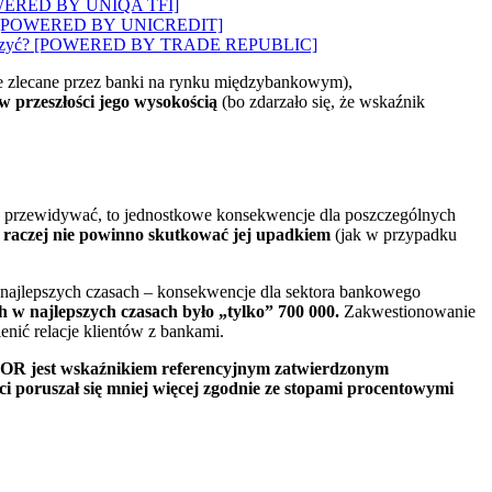
? [POWERED BY UNIQA TFI]
wozi”? [POWERED BY UNICREDIT]
 to walczyć? [POWERED BY TRADE REPUBLIC]
cje zlecane przez banki na rynku międzybankowym),
 przeszłości jego wysokością
(bo zdarzało się, że wskaźnik
 przewidywać, to jednostkowe konsekwencje dla poszczególnych
raczej nie powinno skutkować jej upadkiem
(jak w przypadku
 najlepszych czasach – konsekwencje dla sektora bankowego
h w najlepszych czasach było „tylko” 700 000.
Zakwestionowanie
nić relacje klientów z bankami.
R jest wskaźnikiem referencyjnym zatwierdzonym
ci poruszał się mniej więcej zgodnie ze stopami procentowymi