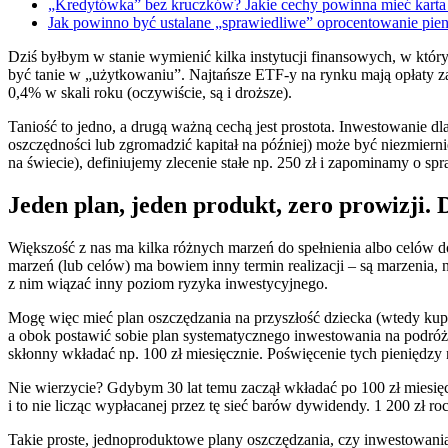
„Kredytówka” bez kruczków? Jakie cechy powinna mieć kart
Jak powinno być ustalane „sprawiedliwe” oprocentowanie 
Dziś byłbym w stanie wymienić kilka instytucji finansowych, w któr
być tanie w „użytkowaniu”. Najtańsze ETF-y na rynku mają opłaty za
0,4% w skali roku (oczywiście, są i droższe).
Taniość to jedno, a drugą ważną cechą jest prostota. Inwestowanie dl
oszczędności lub zgromadzić kapitał na później) może być niezmier
na świecie), definiujemy zlecenie stałe np. 250 zł i zapominamy o sp
Jeden plan, jeden produkt, zero prowizji.
Większość z nas ma kilka różnych marzeń do spełnienia albo celów d
marzeń (lub celów) ma bowiem inny termin realizacji – są marzenia, n
z nim wiązać inny poziom ryzyka inwestycyjnego.
Mogę więc mieć plan oszczędzania na przyszłość dziecka (wtedy kup
a obok postawić sobie plan systematycznego inwestowania na podróż ży
skłonny wkładać np. 100 zł miesięcznie. Poświęcenie tych pieniędzy 
Nie wierzycie? Gdybym 30 lat temu zaczął wkładać po 100 zł miesię
i to nie licząc wypłacanej przez tę sieć barów dywidendy. 1 200 zł 
Takie proste, jednoproduktowe plany oszczędzania, czy inwestowania