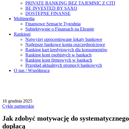
PRIVATE BANKING BEZ TAJEMNIC Z CITI
BE INVESTED BY SAXO
DOSTĘPNE FINANSE
Multimedia
Finansowe Sensacje Tygodnia
Subiektywnie o Finansach na Ekranie
Rankingi
Najwyżej oprocentowane lokaty bankowe
Najlepsze bankowe konta oszczędnościowe
Ranking kart kredytowych dla konsumentów
Ranking kont osobistych w bankach
Ranking kont firmowych w bankach
Przegląd aktualnych promocji bankowych
O nas / Współpraca
16 grudnia 2025
Cykle partnerskie
Jak zdobyć motywację do systematycznego 
dopłacą