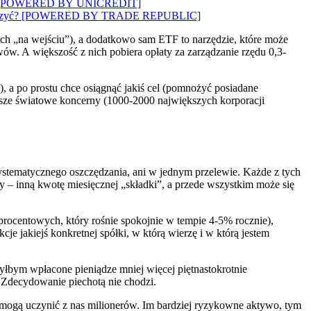
wozi”? [POWERED BY UNICREDIT]
 to walczyć? [POWERED BY TRADE REPUBLIC]
ach „na wejściu”), a dodatkowo sam ETF to narzędzie, które może
ów. A większość z nich pobiera opłaty za zarządzanie rzędu 0,3-
), a po prostu chce osiągnąć jakiś cel (pomnożyć posiadane
ększe światowe koncerny (1000-2000 największych korporacji
systematycznego oszczędzania, ani w jednym przelewie. Każde z tych
dy – inną kwotę miesięcznej „składki”, a przede wszystkim może się
procentowych, który rośnie spokojnie w tempie 4-5% rocznie),
je jakiejś konkretnej spółki, w którą wierzę i w którą jestem
łbym wpłacone pieniądze mniej więcej piętnastokrotnie
… Zdecydowanie piechotą nie chodzi.
– mogą uczynić z nas milionerów. Im bardziej ryzykowne aktywo, tym