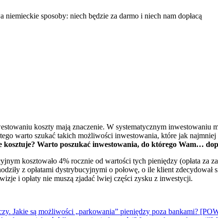
stowaniu koszty mają znaczenie. W systematycznym inwestowaniu ma
ego warto szukać takich możliwości inwestowania, które jak najmniej ko
nie kosztuje? Warto poszukać inwestowania, do którego Wam… dop
jnym kosztowało 4% rocznie od wartości tych pieniędzy (opłata za zar
dziły z opłatami dystrybucyjnymi o połowę, o ile klient zdecydował s
wizje i opłaty nie muszą zjadać lwiej części zysku z inwestycji.
 kończy. Jakie są możliwości „parkowania” pieniędzy poza bankami