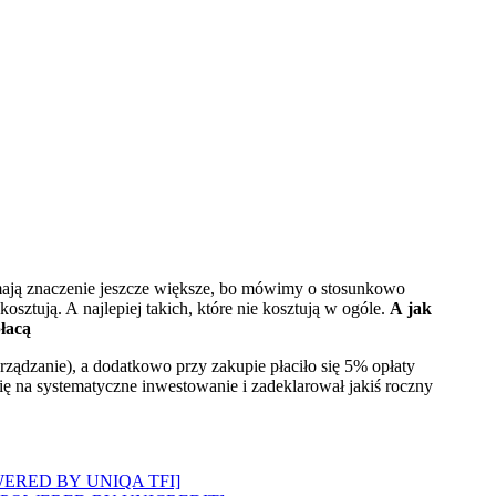
ją znaczenie jeszcze większe, bo mówimy o stosunkowo
sztują. A najlepiej takich, które nie kosztują w ogóle.
A jak
łacą
ządzanie), a dodatkowo przy zakupie płaciło się 5% opłaty
ię na systematyczne inwestowanie i zadeklarował jakiś roczny
? [POWERED BY UNIQA TFI]