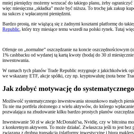
mniej pieniędzy możemy wrzucać do takiego planu, żeby ograniczyć k
więc miesięczna „składka” może być niższa. To trochę jak zakup kuponu
na sukces z wpłacanymi pieniędzmi.
Bardzo prostą, nie wiążącą się z żadnymi kosztami platformę do tak
Republic
, który trzy miesiące temu wszedł na polski rynek. Tutaj wię
Oferuje on „normalne” oszczędzanie na koncie oszczędnościowym (op
1% cashbacku od wydanej tą kartą kwoty (bodaj do 30 zł miesięcznie
inwestowania.
W ramach tych planów Trade Republic rezygnuje z jakichkolwiek opłat
we wskazany ETF, akcje spółki, czy np. kryptowalutę (nota bene Trad
Jak zdobyć motywację do systematycznego
Możliwość systematycznego inwestowania stosunkowo małych pienię
Tu nie ma portfela złożonego z wielu aktywów, do którego wpłacani
pozwalająca na zbudowanie kilku bardzo prostych planów oszczędzania
Inwestowanie 50 zł w akcje McDonald’sa, Nvidię, czy w bitcoina moż
z konkretnym aktywem. To może działać. Zwłaszcza jeśli to jest bez
związaną z drobną transakcją (platformy inwestycyjne i biura maklersk