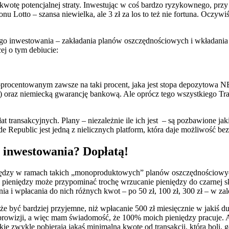
wotę potencjalnej straty. Inwestując w coś bardzo ryzykownego, przy 
 Lotto – szansa niewielka, ale 3 zł za los to też nie fortuna. Oczywiś
iego inwestowania – zakładania planów oszczędnościowych i wkładania
cej o tym debiucie:
rocentowanym zawsze na taki procent, jaka jest stopa depozytowa NBP
) oraz niemiecką gwarancję bankową. Ale oprócz tego wszystkiego Trad
 transakcyjnych. Plany – niezależnie ile ich jest – są pozbawione ja
e Republic jest jedną z nielicznych platform, która daje możliwość b
 inwestowania? Dopłatą!
dzy w ramach takich „monoproduktowych” planów oszczędnościowych t
e pieniędzy może przypominać trochę wrzucanie pieniędzy do czarnej 
 i wpłacania do nich różnych kwot – po 50 zł, 100 zł, 300 zł – w zal
e być bardziej przyjemne, niż wpłacanie 500 zł miesięcznie w jakiś d
 prowizji, a więc mam świadomość, że 100% moich pieniędzy pracuje. 
ie zwykle pobierają jakąś minimalną kwotę od transakcji, która boli, gd