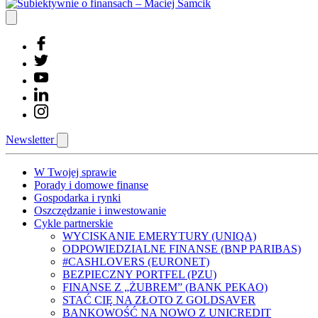
Newsletter
W Twojej sprawie
Porady i domowe finanse
Gospodarka i rynki
Oszczędzanie i inwestowanie
Cykle partnerskie
WYCISKANIE EMERYTURY (UNIQA)
ODPOWIEDZIALNE FINANSE (BNP PARIBAS)
#CASHLOVERS (EURONET)
BEZPIECZNY PORTFEL (PZU)
FINANSE Z „ŻUBREM” (BANK PEKAO)
STAĆ CIĘ NA ZŁOTO Z GOLDSAVER
BANKOWOŚĆ NA NOWO Z UNICREDIT