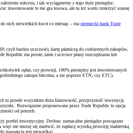
założeniu sukcesu, i tak wyciągniemy z tego duże pieniądze,
cie: inwestowanie to nie gra losowa, ale tu też warto zmierzyć szansę
 do nich niewielkich kwot co miesiąc – ma
niemiecki bank Trade
, czyli bardzo uczciwie), kartę płatniczą do codziennych zakupów,
e Republic ma proste, tanie i uczciwe plany oszczędzania lub
kichkolwiek opłat, czy prowizji. 100% pieniędzy jest inwestowanych
ezpośredniego zakupu bitcoina, a nie poprzez ETN, czy ETC).
o przede wszystkim duża klarowność, przejrzystość inwestycji.
skrzynki. Rozwiązanie proponowane przez Trade Republic to opcja
eżności od potrzeb.
uży portfel inwestycyjny. Drobne, namacalne pieniądze powiązane
A więc nie muszę się martwić, że zapłacę wysoką prowizję maklerską
y transakcja jest niewielka).