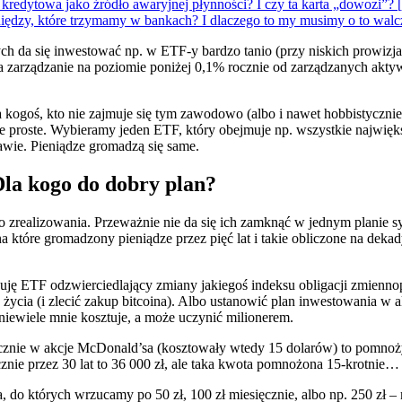
a kredytowa jako źródło awaryjnej płynności? I czy ta karta „do
pieniędzy, które trzymamy w bankach? I dlaczego to my musimy o
ych da się inwestować np. w ETF-y bardzo tanio (przy niskich prowizj
 zarządzanie na poziomie poniżej 0,1% rocznie od zarządzanych aktyw
a kogoś, kto nie zajmuje się tym zawodowo (albo i nawet hobbistycznie
nie proste. Wybieramy jeden ETF, który obejmuje np. wszystkie najwi
rawie. Pieniądze gromadzą się same.
 Dla kogo do dobry plan?
o zrealizowania. Przeważnie nie da się ich zamknąć w jednym planie 
a które gromadzony pieniądze przez pięć lat i takie obliczone na deka
uję ETF odzwierciedlający zmiany jakiegoś indeksu obligacji zmienno
cia (i zlecić zakup bitcoina). Albo ustanowić plan inwestowania w akc
niewiele mnie kosztuje, a może uczynić milionerem.
cznie w akcje McDonald’sa (kosztowały wtedy 15 dolarów) to pomnoży
rocznie przez 30 lat to 36 000 zł, ale taka kwota pomnożona 15-krotnie
, do których wrzucamy po 50 zł, 100 zł miesięcznie, albo np. 250 zł 