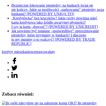
Bezpieczne lokowanie pieniędzy: na bankach świat się
nie kończy. Jakie są możliwości „parkowania” pieniędzy poza
bankami? [POWERED BY UNIQA TFI]
„Kredytówka” bez kruczków? Jakie cechy powinna mieć
karta kredytowa jako źródło awaryjnej płynności?
I czy ta karta „dowozi”? [POWERED BY UNICREDIT]
Jak powinno być ustalane „sprawiedliwe” oprocentowanie
pieniędzy, które trzymamy w bankach? I dlaczego
to my musimy o to walczyć? [POWERED BY TRADE
REPUBLIC]
kredyty mieszkaniowe
prawo
waluty
Zobacz również: