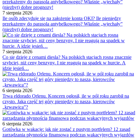
7 sierpnia 2026
Ile osób zdecyduje się na założenie konta OKI? Ile pieniędzy
przekażemy do parasola antybelkowego? Właśnie „wjechały”
(niezbyt) dobre prognozy!
7 sierpnia 2026
Co się dzieje z cenami diesla? Na polskich stacjach rosną znacznie
szybciej, niż ceny benzyny. I nie reagują na spadek w hurcie. A
idzie jesień…
6 sierpnia 2026
Trwa eldorado Orlenu. Koncern ogłosił, ile w pół roku zarobił na
czysto. Jaka część tej góry pieniędzy to nasza, kierowców
„krwawica”?
6 sierpnia 2026
Gotówka w wakacje: jak nie zostać z pustym portfelem? 12 zasad
zarządzania płynnością finansową podczas wakacyjnych wyjazdów