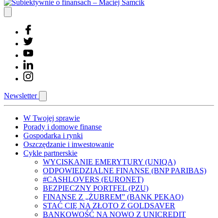
Newsletter
W Twojej sprawie
Porady i domowe finanse
Gospodarka i rynki
Oszczędzanie i inwestowanie
Cykle partnerskie
WYCISKANIE EMERYTURY (UNIQA)
ODPOWIEDZIALNE FINANSE (BNP PARIBAS)
#CASHLOVERS (EURONET)
BEZPIECZNY PORTFEL (PZU)
FINANSE Z „ŻUBREM” (BANK PEKAO)
STAĆ CIĘ NA ZŁOTO Z GOLDSAVER
BANKOWOŚĆ NA NOWO Z UNICREDIT