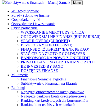
Menu
W Twojej sprawie
Porady i domowe finanse
Gospodarka i rynki
Oszczędzanie i inwestowanie
Cykle partnerskie
WYCISKANIE EMERYTURY (UNIQA)
ODPOWIEDZIALNE FINANSE (BNP PARIBAS)
#CASHLOVERS (EURONET)
BEZPIECZNY PORTFEL (PZU)
FINANSE Z „ŻUBREM” (BANK PEKAO)
STAĆ CIĘ NA ZŁOTO Z GOLDSAVER
BANKOWOŚĆ NA NOWO Z UNICREDIT
PRIVATE BANKING BEZ TAJEMNIC Z CITI
BE INVESTED BY SAXO
DOSTĘPNE FINANSE
Multimedia
Finansowe Sensacje Tygodnia
Subiektywnie o Finansach na Ekranie
Rankingi
Najwyżej oprocentowane lokaty bankowe
Najlepsze bankowe konta oszczędnościowe
Ranking kart kredytowych dla konsumentów
Ranking kont osobistych w bankach