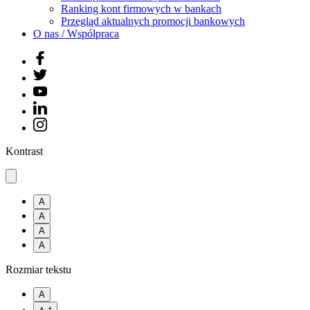
Ranking kont firmowych w bankach
Przegląd aktualnych promocji bankowych
O nas / Współpraca
Kontrast
A
A
A
A
Rozmiar tekstu
A
+