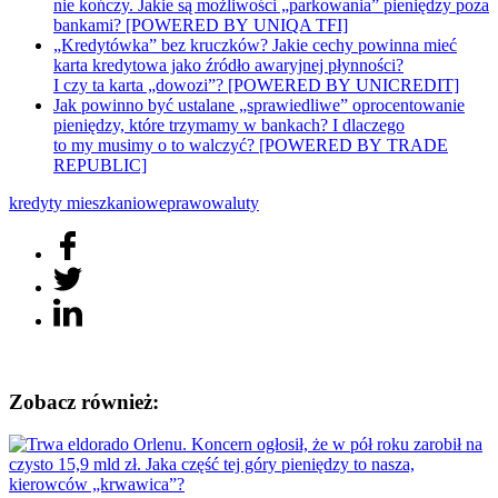
nie kończy. Jakie są możliwości „parkowania” pieniędzy poza
bankami? [POWERED BY UNIQA TFI]
„Kredytówka” bez kruczków? Jakie cechy powinna mieć
karta kredytowa jako źródło awaryjnej płynności?
I czy ta karta „dowozi”? [POWERED BY UNICREDIT]
Jak powinno być ustalane „sprawiedliwe” oprocentowanie
pieniędzy, które trzymamy w bankach? I dlaczego
to my musimy o to walczyć? [POWERED BY TRADE
REPUBLIC]
kredyty mieszkaniowe
prawo
waluty
Zobacz również: