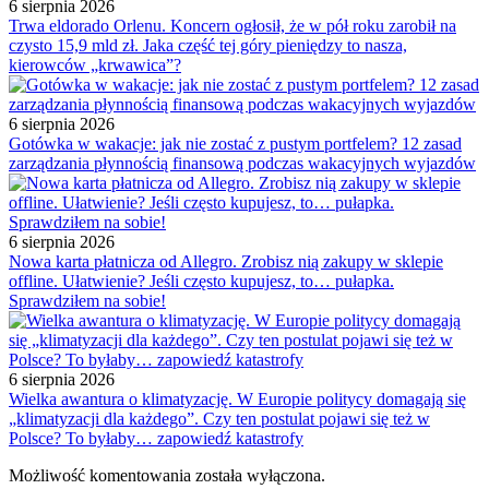
6 sierpnia 2026
Trwa eldorado Orlenu. Koncern ogłosił, że w pół roku zarobił na
czysto 15,9 mld zł. Jaka część tej góry pieniędzy to nasza,
kierowców „krwawica”?
6 sierpnia 2026
Gotówka w wakacje: jak nie zostać z pustym portfelem? 12 zasad
zarządzania płynnością finansową podczas wakacyjnych wyjazdów
6 sierpnia 2026
Nowa karta płatnicza od Allegro. Zrobisz nią zakupy w sklepie
offline. Ułatwienie? Jeśli często kupujesz, to… pułapka.
Sprawdziłem na sobie!
6 sierpnia 2026
Wielka awantura o klimatyzację. W Europie politycy domagają się
„klimatyzacji dla każdego”. Czy ten postulat pojawi się też w
Polsce? To byłaby… zapowiedź katastrofy
Możliwość komentowania została wyłączona.