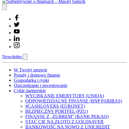
Newsletter
W Twojej sprawie
Porady i domowe finanse
Gospodarka i rynki
Oszczędzanie i inwestowanie
Cykle partnerskie
WYCISKANIE EMERYTURY (UNIQA)
ODPOWIEDZIALNE FINANSE (BNP PARIBAS)
#CASHLOVERS (EURONET)
BEZPIECZNY PORTFEL (PZU)
FINANSE Z „ŻUBREM” (BANK PEKAO)
STAĆ CIĘ NA ZŁOTO Z GOLDSAVER
BANKOWOŚĆ NA NOWO Z UNICREDIT