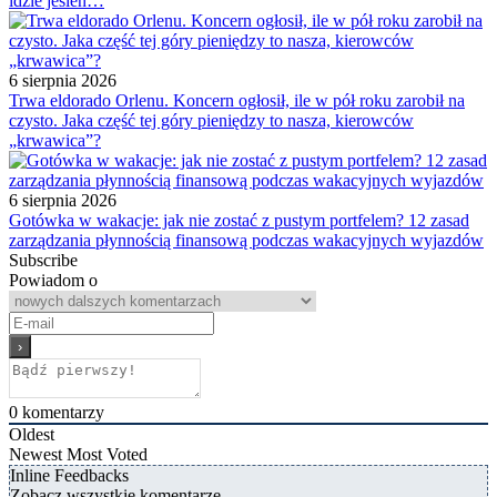
idzie jesień…
6 sierpnia 2026
Trwa eldorado Orlenu. Koncern ogłosił, ile w pół roku zarobił na
czysto. Jaka część tej góry pieniędzy to nasza, kierowców
„krwawica”?
6 sierpnia 2026
Gotówka w wakacje: jak nie zostać z pustym portfelem? 12 zasad
zarządzania płynnością finansową podczas wakacyjnych wyjazdów
Subscribe
Powiadom o
0
komentarzy
Oldest
Newest
Most Voted
Inline Feedbacks
Zobacz wszystkie komentarze