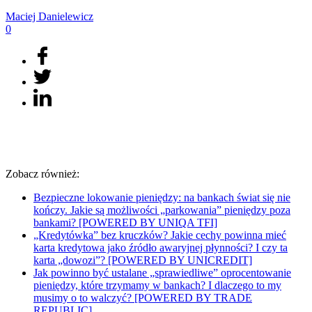
Maciej
Danielewicz
0
Zobacz również:
Bezpieczne lokowanie pieniędzy: na bankach świat się nie
kończy. Jakie są możliwości „parkowania” pieniędzy poza
bankami? [POWERED BY UNIQA TFI]
„Kredytówka” bez kruczków? Jakie cechy powinna mieć
karta kredytowa jako źródło awaryjnej płynności? I czy ta
karta „dowozi”? [POWERED BY UNICREDIT]
Jak powinno być ustalane „sprawiedliwe” oprocentowanie
pieniędzy, które trzymamy w bankach? I dlaczego to my
musimy o to walczyć? [POWERED BY TRADE
REPUBLIC]