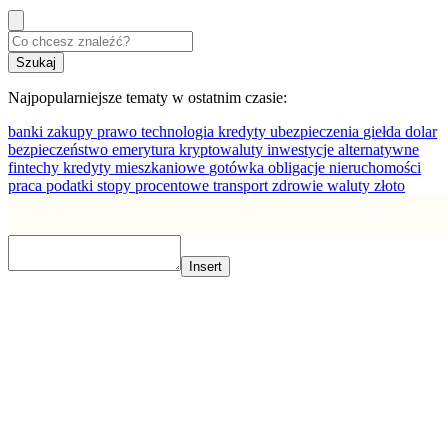
Najpopularniejsze tematy w ostatnim czasie:
banki
zakupy
prawo
technologia
kredyty
ubezpieczenia
giełda
dolar
bezpieczeństwo
emerytura
kryptowaluty
inwestycje alternatywne
fintechy
kredyty mieszkaniowe
gotówka
obligacje
nieruchomości
praca
podatki
stopy procentowe
transport
zdrowie
waluty
złoto
Insert