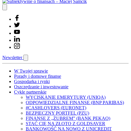
Newsletter
W Twojej sprawie
Porady i domowe finanse
Gospodarka i rynki
Oszczędzanie i inwestowanie
Cykle partnerskie
WYCISKANIE EMERYTURY (UNIQA)
ODPOWIEDZIALNE FINANSE (BNP PARIBAS)
#CASHLOVERS (EURONET)
BEZPIECZNY PORTFEL (PZU)
FINANSE Z „ŻUBREM” (BANK PEKAO)
STAĆ CIĘ NA ZŁOTO Z GOLDSAVER
BANKOWOŚĆ NA NOWO Z UNICREDIT