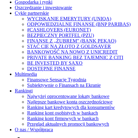
Gospodarka i rynki
Oszczędzanie i inwestowanie
Cykle partnerskie
WYCISKANIE EMERYTURY (UNIQA)
ODPOWIEDZIALNE FINANSE (BNP PARIBAS)
#CASHLOVERS (EURONET)
BEZPIECZNY PORTFEL (PZU)
FINANSE Z „ŻUBREM” (BANK PEKAO)
STAĆ CIĘ NA ZŁOTO Z GOLDSAVER
BANKOWOŚĆ NA NOWO Z UNICREDIT
PRIVATE BANKING BEZ TAJEMNIC Z CITI
BE INVESTED BY SAXO
DOSTĘPNE FINANSE
Multimedia
Finansowe Sensacje Tygodnia
Subiektywnie o Finansach na Ekranie
Rankingi
Najwyżej oprocentowane lokaty bankowe
Najlepsze bankowe konta oszczędnościowe
Ranking kart kredytowych dla konsumentów
Ranking kont osobistych w bankach
Ranking kont firmowych w bankach
Przegląd aktualnych promocji bankowych
O nas / Współpraca