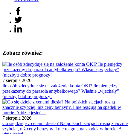
Zobacz również:
7 sierpnia 2026
Ile osób zdecyduje się na założenie konta OKI? Ile pieniędzy
przekażemy do parasola antybelkowego? Właśnie „wjechały”
(niezbyt) dobre prognozy!
7 sierpnia 2026
Co się dzieje z cenami diesla? Na polskich stacjach rosną znacznie
szybciej, niż ceny benzyny. I nie reagują na spadek w hurcie. A