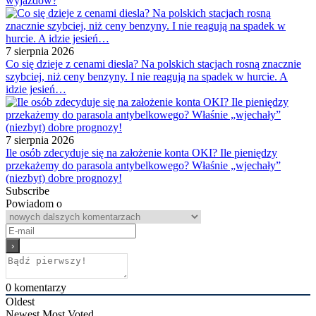
wyjazdów?
7 sierpnia 2026
Co się dzieje z cenami diesla? Na polskich stacjach rosną znacznie
szybciej, niż ceny benzyny. I nie reagują na spadek w hurcie. A
idzie jesień…
7 sierpnia 2026
Ile osób zdecyduje się na założenie konta OKI? Ile pieniędzy
przekażemy do parasola antybelkowego? Właśnie „wjechały”
(niezbyt) dobre prognozy!
Subscribe
Powiadom o
0
komentarzy
Oldest
Newest
Most Voted