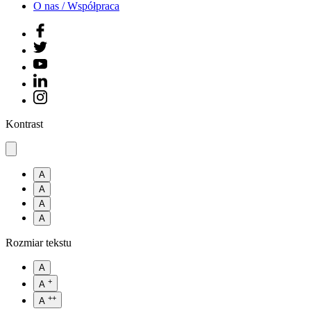
O nas / Współpraca
Kontrast
A
A
A
A
Rozmiar tekstu
A
+
A
++
A