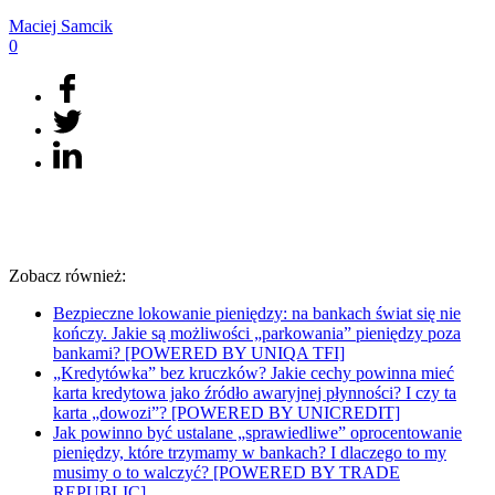
Maciej
Samcik
0
Zobacz również:
Bezpieczne lokowanie pieniędzy: na bankach świat się nie
kończy. Jakie są możliwości „parkowania” pieniędzy poza
bankami? [POWERED BY UNIQA TFI]
„Kredytówka” bez kruczków? Jakie cechy powinna mieć
karta kredytowa jako źródło awaryjnej płynności? I czy ta
karta „dowozi”? [POWERED BY UNICREDIT]
Jak powinno być ustalane „sprawiedliwe” oprocentowanie
pieniędzy, które trzymamy w bankach? I dlaczego to my
musimy o to walczyć? [POWERED BY TRADE
REPUBLIC]