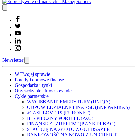
Newsletter
W Twojej sprawie
Porady i domowe finanse
Gospodarka i rynki
Oszczędzanie i inwestowanie
Cykle partnerskie
WYCISKANIE EMERYTURY (UNIQA)
ODPOWIEDZIALNE FINANSE (BNP PARIBAS)
#CASHLOVERS (EURONET)
BEZPIECZNY PORTFEL (PZU)
FINANSE Z „ŻUBREM” (BANK PEKAO)
STAĆ CIĘ NA ZŁOTO Z GOLDSAVER
BANKOWOŚĆ NA NOWO Z UNICREDIT