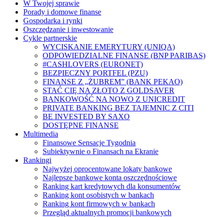
W Twojej sprawie
Porady i domowe finanse
Gospodarka i rynki
Oszczędzanie i inwestowanie
Cykle partnerskie
WYCISKANIE EMERYTURY (UNIQA)
ODPOWIEDZIALNE FINANSE (BNP PARIBAS)
#CASHLOVERS (EURONET)
BEZPIECZNY PORTFEL (PZU)
FINANSE Z „ŻUBREM” (BANK PEKAO)
STAĆ CIĘ NA ZŁOTO Z GOLDSAVER
BANKOWOŚĆ NA NOWO Z UNICREDIT
PRIVATE BANKING BEZ TAJEMNIC Z CITI
BE INVESTED BY SAXO
DOSTĘPNE FINANSE
Multimedia
Finansowe Sensacje Tygodnia
Subiektywnie o Finansach na Ekranie
Rankingi
Najwyżej oprocentowane lokaty bankowe
Najlepsze bankowe konta oszczędnościowe
Ranking kart kredytowych dla konsumentów
Ranking kont osobistych w bankach
Ranking kont firmowych w bankach
Przegląd aktualnych promocji bankowych