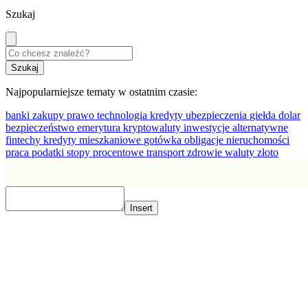
Szukaj
Najpopularniejsze tematy w ostatnim czasie:
banki
zakupy
prawo
technologia
kredyty
ubezpieczenia
giełda
dolar
bezpieczeństwo
emerytura
kryptowaluty
inwestycje alternatywne
fintechy
kredyty mieszkaniowe
gotówka
obligacje
nieruchomości
praca
podatki
stopy procentowe
transport
zdrowie
waluty
złoto
Insert